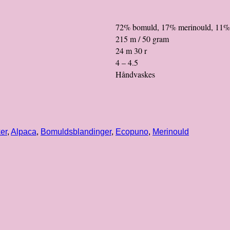
72% bomuld, 17% merinould, 11%
215 m / 50 gram
24 m 30 r
4 – 4.5
Håndvaskes
er
,
Alpaca
,
Bomuldsblandinger
,
Ecopuno
,
Merinould