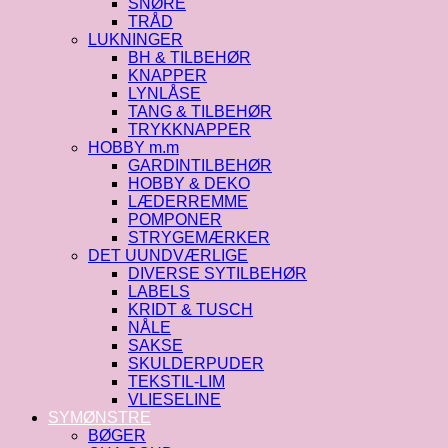
SNØRE
TRÅD
LUKNINGER
BH & TILBEHØR
KNAPPER
LYNLÅSE
TANG & TILBEHØR
TRYKKNAPPER
HOBBY m.m
GARDINTILBEHØR
HOBBY & DEKO
LÆDERREMME
POMPONER
STRYGEMÆRKER
DET UUNDVÆRLIGE
DIVERSE SYTILBEHØR
LABELS
KRIDT & TUSCH
NÅLE
SAKSE
SKULDERPUDER
TEKSTIL-LIM
VLIESELINE
SYMØNSTRE
BØGER