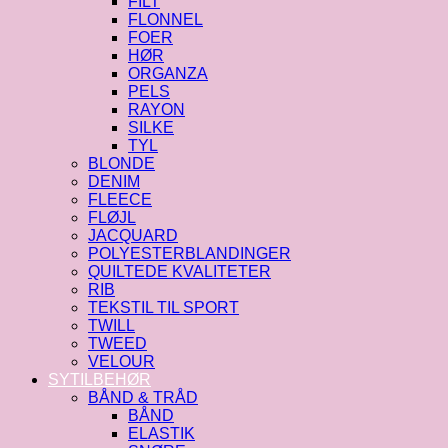
FILT
FLONNEL
FOER
HØR
ORGANZA
PELS
RAYON
SILKE
TYL
BLONDE
DENIM
FLEECE
FLØJL
JACQUARD
POLYESTERBLANDINGER
QUILTEDE KVALITETER
RIB
TEKSTIL TIL SPORT
TWILL
TWEED
VELOUR
SYTILBEHØR
BÅND & TRÅD
BÅND
ELASTIK