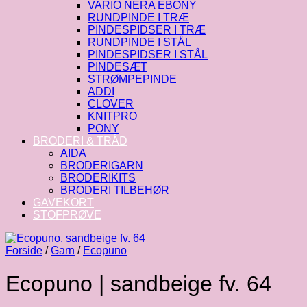
VARIO NERA EBONY
RUNDPINDE I TRÆ
PINDESPIDSER I TRÆ
RUNDPINDE I STÅL
PINDESPIDSER I STÅL
PINDESÆT
STRØMPEPINDE
ADDI
CLOVER
KNITPRO
PONY
BRODERI & TRÅD
AIDA
BRODERIGARN
BRODERIKITS
BRODERI TILBEHØR
GAVEKORT
STOFPRØVE
Forside
/
Garn
/
Ecopuno
Ecopuno | sandbeige fv. 64