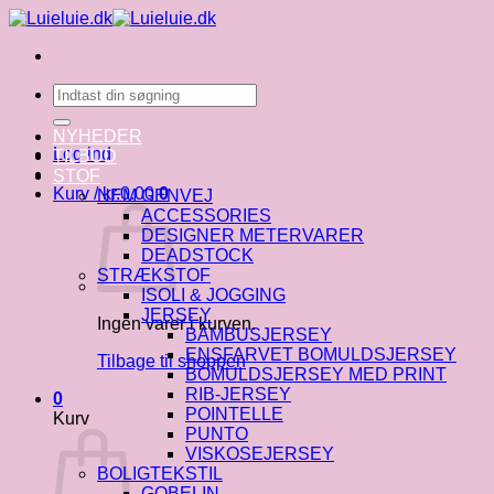
Fortsæt
til
indhold
Søg
efter:
NYHEDER
Log ind
TILBUD
STOF
Kurv /
kr.
0.00
0
NEM GENVEJ
ACCESSORIES
DESIGNER METERVARER
DEADSTOCK
STRÆKSTOF
ISOLI & JOGGING
JERSEY
Ingen varer i kurven.
BAMBUSJERSEY
ENSFARVET BOMULDSJERSEY
Tilbage til shoppen
BOMULDSJERSEY MED PRINT
RIB-JERSEY
0
POINTELLE
Kurv
PUNTO
VISKOSEJERSEY
BOLIGTEKSTIL
GOBELIN