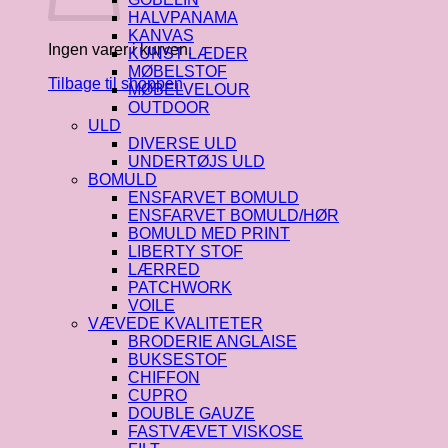
HALVPANAMA
KANVAS
Ingen varer i kurven.
KUNST LÆDER
MØBELSTOF
Tilbage til shoppen
MØBELVELOUR
OUTDOOR
ULD
DIVERSE ULD
UNDERTØJS ULD
BOMULD
ENSFARVET BOMULD
ENSFARVET BOMULD/HØR
BOMULD MED PRINT
LIBERTY STOF
LÆRRED
PATCHWORK
VOILE
VÆVEDE KVALITETER
BRODERIE ANGLAISE
BUKSESTOF
CHIFFON
CUPRO
DOUBLE GAUZE
FASTVÆVET VISKOSE