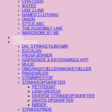
CHA COUD
IKATEE
LINE 2 LINE
NAMED CLOTHING
ONION
STYLE ARC
THE ASSEMBLY LINE
WARDROBE BY ME
GARN
STRIKKETØJ
DIV. STRIKKETILBEHØR
EUCALAN
FNUGFJERNER
GARNVINDE & KRYDSNØGLE APP.
MUUD
OMGANGSTÆLLER/MASKETÆLLER
PINDEMÅLER
STRØMPESTOP
STRIKKEOPSKRIFTER
PETITEKNIT
LANA GROSSA
DIVERSE STRIKKEOPSKRIFTER
GRATIS OPSKRIFTER
BØGER
STRIKKEPINDE