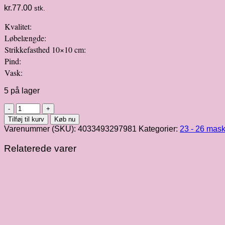
kr.
77.00
stk.
Kvalitet:
Løbelængde:
Strikkefasthed 10×10 cm:
Pind:
Vask:
5 på lager
Ecopuno
|
Tilføj til kurv
Køb nu
sandbeige
Varenummer (SKU):
4033493297981
Kategorier:
23 - 26 mask
fv.
64
Relaterede varer
antal