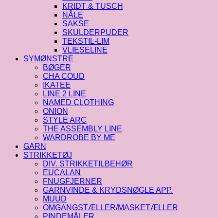
KRIDT & TUSCH
NÅLE
SAKSE
SKULDERPUDER
TEKSTIL-LIM
VLIESELINE
SYMØNSTRE
BØGER
CHA COUD
IKATEE
LINE 2 LINE
NAMED CLOTHING
ONION
STYLE ARC
THE ASSEMBLY LINE
WARDROBE BY ME
GARN
STRIKKETØJ
DIV. STRIKKETILBEHØR
EUCALAN
FNUGFJERNER
GARNVINDE & KRYDSNØGLE APP.
MUUD
OMGANGSTÆLLER/MASKETÆLLER
PINDEMÅLER