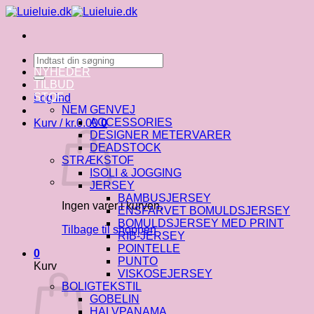
Fortsæt
til
indhold
Søg
efter:
NYHEDER
TILBUD
STOF
Log ind
NEM GENVEJ
ACCESSORIES
Kurv /
kr.
0.00
0
DESIGNER METERVARER
DEADSTOCK
STRÆKSTOF
ISOLI & JOGGING
JERSEY
BAMBUSJERSEY
Ingen varer i kurven.
ENSFARVET BOMULDSJERSEY
BOMULDSJERSEY MED PRINT
Tilbage til shoppen
RIB-JERSEY
POINTELLE
0
PUNTO
Kurv
VISKOSEJERSEY
BOLIGTEKSTIL
GOBELIN
HALVPANAMA