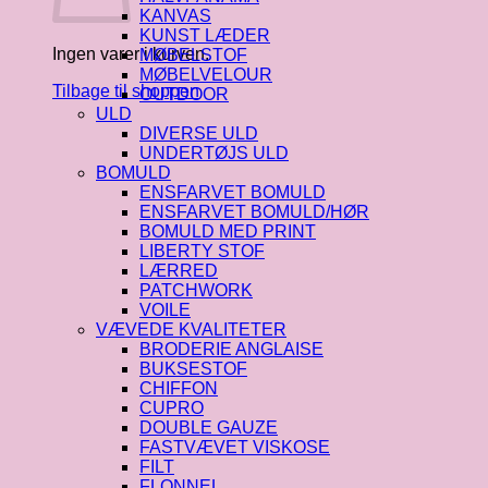
KANVAS
KUNST LÆDER
Ingen varer i kurven.
MØBELSTOF
MØBELVELOUR
Tilbage til shoppen
OUTDOOR
ULD
DIVERSE ULD
UNDERTØJS ULD
BOMULD
ENSFARVET BOMULD
ENSFARVET BOMULD/HØR
BOMULD MED PRINT
LIBERTY STOF
LÆRRED
PATCHWORK
VOILE
VÆVEDE KVALITETER
BRODERIE ANGLAISE
BUKSESTOF
CHIFFON
CUPRO
DOUBLE GAUZE
FASTVÆVET VISKOSE
FILT
FLONNEL