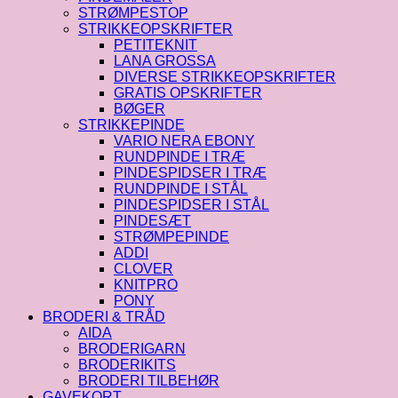
STRØMPESTOP
STRIKKEOPSKRIFTER
PETITEKNIT
LANA GROSSA
DIVERSE STRIKKEOPSKRIFTER
GRATIS OPSKRIFTER
BØGER
STRIKKEPINDE
VARIO NERA EBONY
RUNDPINDE I TRÆ
PINDESPIDSER I TRÆ
RUNDPINDE I STÅL
PINDESPIDSER I STÅL
PINDESÆT
STRØMPEPINDE
ADDI
CLOVER
KNITPRO
PONY
BRODERI & TRÅD
AIDA
BRODERIGARN
BRODERIKITS
BRODERI TILBEHØR
GAVEKORT