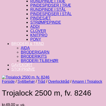
RUNDPINDE I TRÆ
PINDESPIDSER I TRÆ
RUNDPINDE I STÅL
PINDESPIDSER I STÅL
PINDESÆT
STRØMPEPINDE
ADDI
CLOVER
KNITPRO
PONY
BRODERI & TRÅD
AIDA
BRODERIGARN
BRODERIKITS
BRODERI TILBEHØR
GAVEKORT
STOFPRØVE
Forside
/
Sytilbehør
/
Tråd
/
Overlocktråd
/
Amann | Trojalock
Trojalock 2500 m, fv. 8246
kr.
49.00
pr. stk.