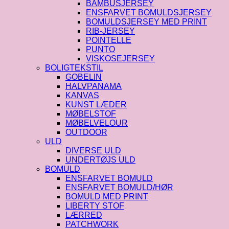
BAMBUSJERSEY
ENSFARVET BOMULDSJERSEY
BOMULDSJERSEY MED PRINT
RIB-JERSEY
POINTELLE
PUNTO
VISKOSEJERSEY
BOLIGTEKSTIL
GOBELIN
HALVPANAMA
KANVAS
KUNST LÆDER
MØBELSTOF
MØBELVELOUR
OUTDOOR
ULD
DIVERSE ULD
UNDERTØJS ULD
BOMULD
ENSFARVET BOMULD
ENSFARVET BOMULD/HØR
BOMULD MED PRINT
LIBERTY STOF
LÆRRED
PATCHWORK