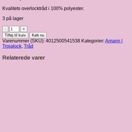
Kvalitets overlocktråd i 100% polyester.
3 på lager
Trojalock
2500
Tilføj til kurv
Køb nu
m,
Varenummer (SKU):
4012500541538
Kategorier:
Amann |
fv.
Trojalock
,
Tråd
8246
antal
Relaterede varer