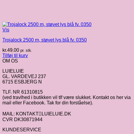
Vis
Trojalock 2500 m, støvet lys blå fv. 0350
kr.
49.00
pr. stk.
Tilføj til kurv
OM OS
LUIELUIE
GL. VARDEVEJ 237
6715 ESBJERG N
TLF. NR 61310815
(ved travlhed i butikken vil tlf være slukket. Kontakt os her via
mail eller Facebook. Tak for din forståelse).
MAIL: KONTAKTLUIELUIE.DK
CVR DK30871944
KUNDESERVICE