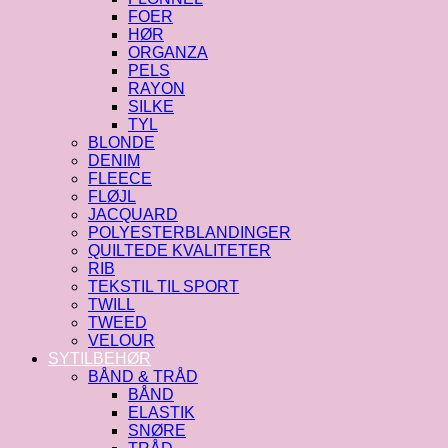
FOER
HØR
ORGANZA
PELS
RAYON
SILKE
TYL
BLONDE
DENIM
FLEECE
FLØJL
JACQUARD
POLYESTERBLANDINGER
QUILTEDE KVALITETER
RIB
TEKSTIL TIL SPORT
TWILL
TWEED
VELOUR
SYTILBEHØR
BÅND & TRÅD
BÅND
ELASTIK
SNØRE