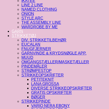
IKATEE
LINE 2 LINE
NAMED CLOTHING
ONION
STYLE ARC
THE ASSEMBLY LINE
WARDROBE BY ME
GARN
STRIKKETØJ
DIV. STRIKKETILBEHØR
EUCALAN
FNUGFJERNER
GARNVINDE & KRYDSNØGLE APP.
MUUD
OMGANGSTÆLLER/MASKETÆLLER
PINDEMÅLER
STRØMPESTOP
STRIKKEOPSKRIFTER
PETITEKNIT
LANA GROSSA
DIVERSE STRIKKEOPSKRIFTER
GRATIS OPSKRIFTER
BØGER
STRIKKEPINDE
VARIO NERA EBONY