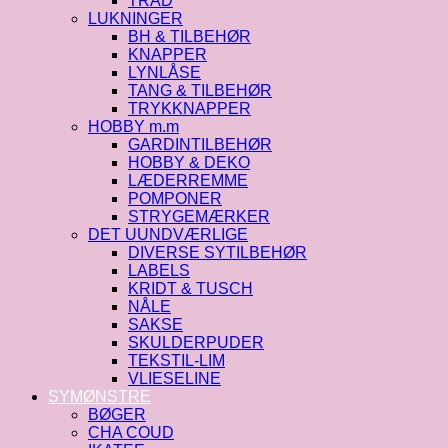
TRÅD
LUKNINGER
BH & TILBEHØR
KNAPPER
LYNLÅSE
TANG & TILBEHØR
TRYKKNAPPER
HOBBY m.m
GARDINTILBEHØR
HOBBY & DEKO
LÆDERREMME
POMPONER
STRYGEMÆRKER
DET UUNDVÆRLIGE
DIVERSE SYTILBEHØR
LABELS
KRIDT & TUSCH
NÅLE
SAKSE
SKULDERPUDER
TEKSTIL-LIM
VLIESELINE
SYMØNSTRE
BØGER
CHA COUD