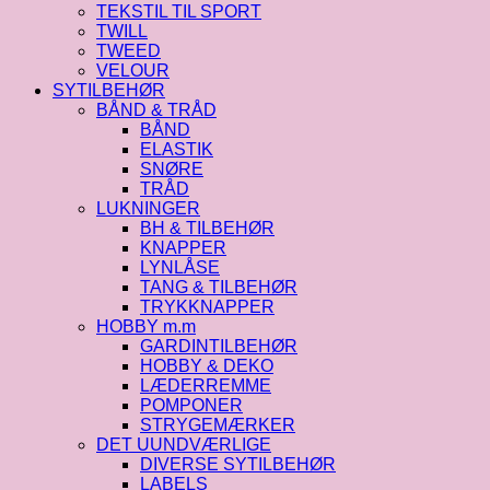
TEKSTIL TIL SPORT
TWILL
TWEED
VELOUR
SYTILBEHØR
BÅND & TRÅD
BÅND
ELASTIK
SNØRE
TRÅD
LUKNINGER
BH & TILBEHØR
KNAPPER
LYNLÅSE
TANG & TILBEHØR
TRYKKNAPPER
HOBBY m.m
GARDINTILBEHØR
HOBBY & DEKO
LÆDERREMME
POMPONER
STRYGEMÆRKER
DET UUNDVÆRLIGE
DIVERSE SYTILBEHØR
LABELS