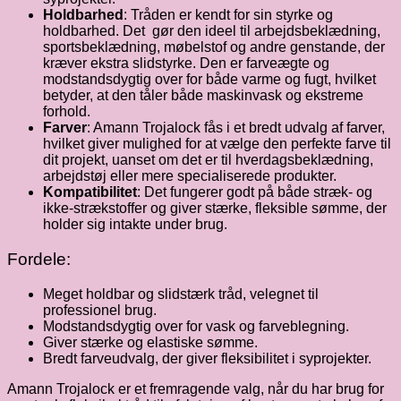
Holdbarhed
: Tråden er kendt for sin styrke og
holdbarhed. Det gør den ideel til arbejdsbeklædning,
sportsbeklædning, møbelstof og andre genstande, der
kræver ekstra slidstyrke. Den er farveægte og
modstandsdygtig over for både varme og fugt, hvilket
betyder, at den tåler både maskinvask og ekstreme
forhold.
Farver
: Amann Trojalock fås i et bredt udvalg af farver,
hvilket giver mulighed for at vælge den perfekte farve til
dit projekt, uanset om det er til hverdagsbeklædning,
arbejdstøj eller mere specialiserede produkter.
Kompatibilitet
: Det fungerer godt på både stræk- og
ikke-strækstoffer og giver stærke, fleksible sømme, der
holder sig intakte under brug.
Fordele:
Meget holdbar og slidstærk tråd, velegnet til
professionel brug.
Modstandsdygtig over for vask og farveblegning.
Giver stærke og elastiske sømme.
Bredt farveudvalg, der giver fleksibilitet i syprojekter.
Amann Trojalock er et fremragende valg, når du har brug for