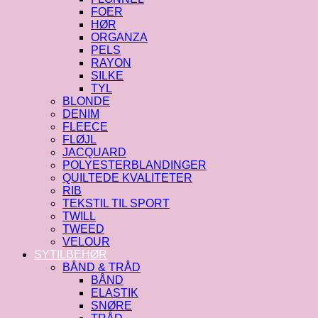
FOER
HØR
ORGANZA
PELS
RAYON
SILKE
TYL
BLONDE
DENIM
FLEECE
FLØJL
JACQUARD
POLYESTERBLANDINGER
QUILTEDE KVALITETER
RIB
TEKSTIL TIL SPORT
TWILL
TWEED
VELOUR
SYTILBEHØR
BÅND & TRÅD
BÅND
ELASTIK
SNØRE