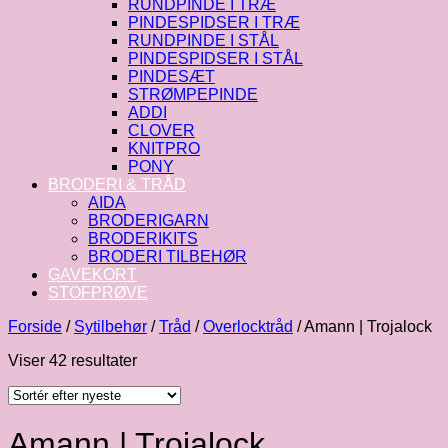
RUNDPINDE I TRÆ
PINDESPIDSER I TRÆ
RUNDPINDE I STÅL
PINDESPIDSER I STÅL
PINDESÆT
STRØMPEPINDE
ADDI
CLOVER
KNITPRO
PONY
BRODERI & TRÅD
AIDA
BRODERIGARN
BRODERIKITS
BRODERI TILBEHØR
GAVEKORT
STOFPRØVE
Forside
/
Sytilbehør
/
Tråd
/
Overlocktråd
/
Amann | Trojalock
Sorteret
Viser 42 resultater
efter
seneste
Amann | Trojalock