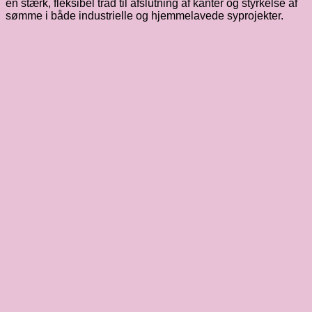
en stærk, fleksibel tråd til afslutning af kanter og styrkelse af
sømme i både industrielle og hjemmelavede syprojekter.