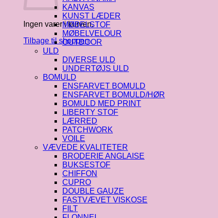
KANVAS
KUNST LÆDER
Ingen varer i kurven.
MØBELSTOF
MØBELVELOUR
Tilbage til shoppen
OUTDOOR
ULD
DIVERSE ULD
UNDERTØJS ULD
BOMULD
ENSFARVET BOMULD
ENSFARVET BOMULD/HØR
BOMULD MED PRINT
LIBERTY STOF
LÆRRED
PATCHWORK
VOILE
VÆVEDE KVALITETER
BRODERIE ANGLAISE
BUKSESTOF
CHIFFON
CUPRO
DOUBLE GAUZE
FASTVÆVET VISKOSE
FILT
FLONNEL