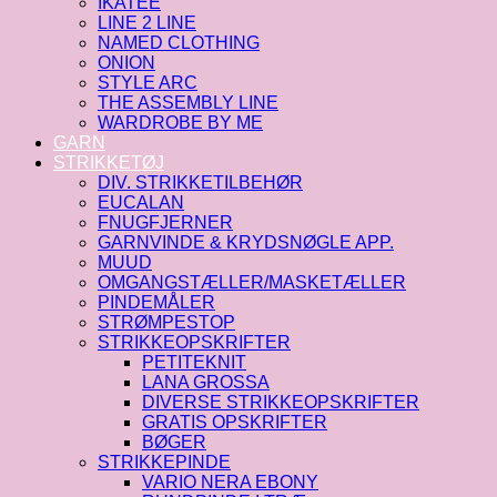
IKATEE
LINE 2 LINE
NAMED CLOTHING
ONION
STYLE ARC
THE ASSEMBLY LINE
WARDROBE BY ME
GARN
STRIKKETØJ
DIV. STRIKKETILBEHØR
EUCALAN
FNUGFJERNER
GARNVINDE & KRYDSNØGLE APP.
MUUD
OMGANGSTÆLLER/MASKETÆLLER
PINDEMÅLER
STRØMPESTOP
STRIKKEOPSKRIFTER
PETITEKNIT
LANA GROSSA
DIVERSE STRIKKEOPSKRIFTER
GRATIS OPSKRIFTER
BØGER
STRIKKEPINDE
VARIO NERA EBONY