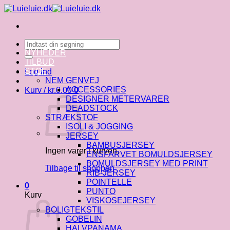
Fortsæt
til
indhold
Søg
efter:
NYHEDER
TILBUD
STOF
Log ind
NEM GENVEJ
ACCESSORIES
Kurv /
kr.
0.00
0
DESIGNER METERVARER
DEADSTOCK
STRÆKSTOF
ISOLI & JOGGING
JERSEY
BAMBUSJERSEY
Ingen varer i kurven.
ENSFARVET BOMULDSJERSEY
BOMULDSJERSEY MED PRINT
Tilbage til shoppen
RIB-JERSEY
POINTELLE
0
PUNTO
Kurv
VISKOSEJERSEY
BOLIGTEKSTIL
GOBELIN
HALVPANAMA