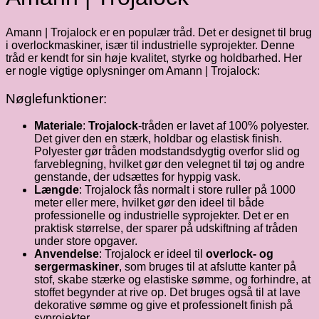
Amann | Trojalock er en populær tråd. Det er designet til brug
i overlockmaskiner, især til industrielle syprojekter. Denne
tråd er kendt for sin høje kvalitet, styrke og holdbarhed. Her
er nogle vigtige oplysninger om Amann | Trojalock:
Nøglefunktioner:
Materiale
:
Trojalock
-tråden er lavet af 100% polyester.
Det giver den en stærk, holdbar og elastisk finish.
Polyester gør tråden modstandsdygtig overfor slid og
farveblegning, hvilket gør den velegnet til tøj og andre
genstande, der udsættes for hyppig vask.
Længde
: Trojalock fås normalt i store ruller på 1000
meter eller mere, hvilket gør den ideel til både
professionelle og industrielle syprojekter. Det er en
praktisk størrelse, der sparer på udskiftning af tråden
under store opgaver.
Anvendelse
: Trojalock er ideel til
overlock- og
sergermaskiner
, som bruges til at afslutte kanter på
stof, skabe stærke og elastiske sømme, og forhindre, at
stoffet begynder at rive op. Det bruges også til at lave
dekorative sømme og give et professionelt finish på
syprojekter.