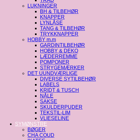
TRÅD
LUKNINGER
BH & TILBEHØR
KNAPPER
LYNLÅSE
TANG & TILBEHØR
TRYKKNAPPER
HOBBY m.m
GARDINTILBEHØR
HOBBY & DEKO
LÆDERREMME
POMPONER
STRYGEMÆRKER
DET UUNDVÆRLIGE
DIVERSE SYTILBEHØR
LABELS
KRIDT & TUSCH
NÅLE
SAKSE
SKULDERPUDER
TEKSTIL-LIM
VLIESELINE
SYMØNSTRE
BØGER
CHA COUD