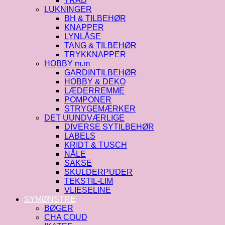
TRÅD
LUKNINGER
BH & TILBEHØR
KNAPPER
LYNLÅSE
TANG & TILBEHØR
TRYKKNAPPER
HOBBY m.m
GARDINTILBEHØR
HOBBY & DEKO
LÆDERREMME
POMPONER
STRYGEMÆRKER
DET UUNDVÆRLIGE
DIVERSE SYTILBEHØR
LABELS
KRIDT & TUSCH
NÅLE
SAKSE
SKULDERPUDER
TEKSTIL-LIM
VLIESELINE
SYMØNSTRE
BØGER
CHA COUD