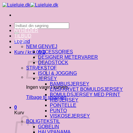
Fortsæt
til
indhold
Søg
efter:
NYHEDER
TILBUD
STOF
Log ind
NEM GENVEJ
ACCESSORIES
Kurv /
kr.
0.00
0
DESIGNER METERVARER
DEADSTOCK
STRÆKSTOF
ISOLI & JOGGING
JERSEY
BAMBUSJERSEY
Ingen varer i kurven.
ENSFARVET BOMULDSJERSEY
BOMULDSJERSEY MED PRINT
Tilbage til shoppen
RIB-JERSEY
POINTELLE
0
PUNTO
Kurv
VISKOSEJERSEY
BOLIGTEKSTIL
GOBELIN
HALVPANAMA