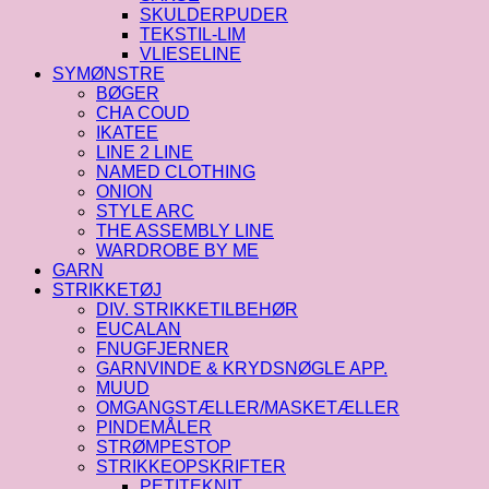
SKULDERPUDER
TEKSTIL-LIM
VLIESELINE
SYMØNSTRE
BØGER
CHA COUD
IKATEE
LINE 2 LINE
NAMED CLOTHING
ONION
STYLE ARC
THE ASSEMBLY LINE
WARDROBE BY ME
GARN
STRIKKETØJ
DIV. STRIKKETILBEHØR
EUCALAN
FNUGFJERNER
GARNVINDE & KRYDSNØGLE APP.
MUUD
OMGANGSTÆLLER/MASKETÆLLER
PINDEMÅLER
STRØMPESTOP
STRIKKEOPSKRIFTER
PETITEKNIT