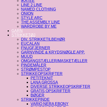
IKATEE
LINE 2 LINE
NAMED CLOTHING
ONION
STYLE ARC
THE ASSEMBLY LINE
WARDROBE BY ME
GARN
STRIKKETØJ
DIV. STRIKKETILBEHØR
EUCALAN
FNUGFJERNER
GARNVINDE & KRYDSNØGLE APP.
MUUD
OMGANGSTÆLLER/MASKETÆLLER
PINDEMÅLER
STRØMPESTOP
STRIKKEOPSKRIFTER
PETITEKNIT
LANA GROSSA
DIVERSE STRIKKEOPSKRIFTER
GRATIS OPSKRIFTER
BØGER
STRIKKEPINDE
VARIO NERA EBONY