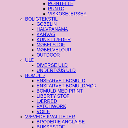
POINTELLE
PUNTO
VISKOSEJERSEY
BOLIGTEKSTIL
GOBELIN
HALVPANAMA
KANVAS
KUNST LÆDER
MØBELSTOF
MØBELVELOUR
OUTDOOR
ULD
DIVERSE ULD
UNDERTØJS ULD
BOMULD
ENSFARVET BOMULD
ENSFARVET BOMULD/HØR
BOMULD MED PRINT
LIBERTY STOF
LÆRRED
PATCHWORK
VOILE
VÆVEDE KVALITETER
BRODERIE ANGLAISE
BUKSESTOF