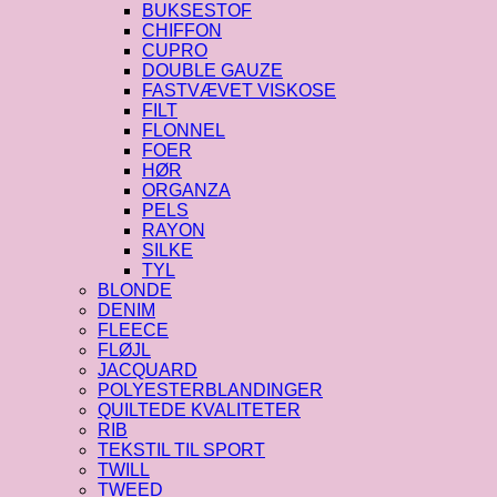
BUKSESTOF
CHIFFON
CUPRO
DOUBLE GAUZE
FASTVÆVET VISKOSE
FILT
FLONNEL
FOER
HØR
ORGANZA
PELS
RAYON
SILKE
TYL
BLONDE
DENIM
FLEECE
FLØJL
JACQUARD
POLYESTERBLANDINGER
QUILTEDE KVALITETER
RIB
TEKSTIL TIL SPORT
TWILL
TWEED