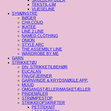
SKULDERPUDER
TEKSTIL-LIM
VLIESELINE
SYMØNSTRE
BØGER
CHA COUD
IKATEE
LINE 2 LINE
NAMED CLOTHING
ONION
STYLE ARC
THE ASSEMBLY LINE
WARDROBE BY ME
GARN
STRIKKETØJ
DIV. STRIKKETILBEHØR
EUCALAN
FNUGFJERNER
GARNVINDE & KRYDSNØGLE APP.
MUUD
OMGANGSTÆLLER/MASKETÆLLER
PINDEMÅLER
STRØMPESTOP
STRIKKEOPSKRIFTER
PETITEKNIT