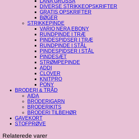
LANA GROSSA
DIVERSE STRIKKEOPSKRIFTER
GRATIS OPSKRIFTER
BØGER
STRIKKEPINDE
VARIO NERA EBONY
RUNDPINDE I TRÆ
PINDESPIDSER I TRÆ
RUNDPINDE I STÅL
PINDESPIDSER I STÅL
PINDESÆT
STRØMPEPINDE
ADDI
CLOVER
KNITPRO
PONY
BRODERI & TRÅD
AIDA
BRODERIGARN
BRODERIKITS
BRODERI TILBEHØR
GAVEKORT
STOFPRØVE
Relaterede varer