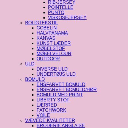
RIB-JERSEY
POINTELLE
PUNTO
VISKOSEJERSEY
BOLIGTEKSTIL
GOBELIN
HALVPANAMA
KANVAS
KUNST LÆDER
MØBELSTOF
MØBELVELOUR
OUTDOOR
ULD
DIVERSE ULD
UNDERTØJS ULD
BOMULD
ENSFARVET BOMULD
ENSFARVET BOMULD/HØR
BOMULD MED PRINT
LIBERTY STOF
LÆRRED
PATCHWORK
VOILE
VÆVEDE KVALITETER
BRODERIE ANGLAISE