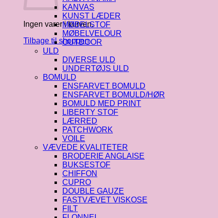
KANVAS
KUNST LÆDER
Ingen varer i kurven.
MØBELSTOF
MØBELVELOUR
Tilbage til shoppen
OUTDOOR
ULD
DIVERSE ULD
UNDERTØJS ULD
BOMULD
ENSFARVET BOMULD
ENSFARVET BOMULD/HØR
BOMULD MED PRINT
LIBERTY STOF
LÆRRED
PATCHWORK
VOILE
VÆVEDE KVALITETER
BRODERIE ANGLAISE
BUKSESTOF
CHIFFON
CUPRO
DOUBLE GAUZE
FASTVÆVET VISKOSE
FILT
FLONNEL