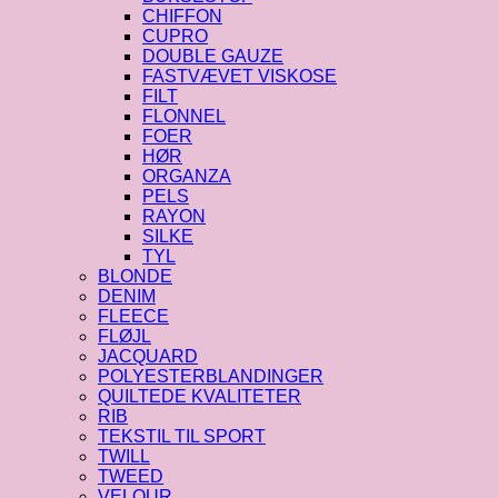
CHIFFON
CUPRO
DOUBLE GAUZE
FASTVÆVET VISKOSE
FILT
FLONNEL
FOER
HØR
ORGANZA
PELS
RAYON
SILKE
TYL
BLONDE
DENIM
FLEECE
FLØJL
JACQUARD
POLYESTERBLANDINGER
QUILTEDE KVALITETER
RIB
TEKSTIL TIL SPORT
TWILL
TWEED
VELOUR