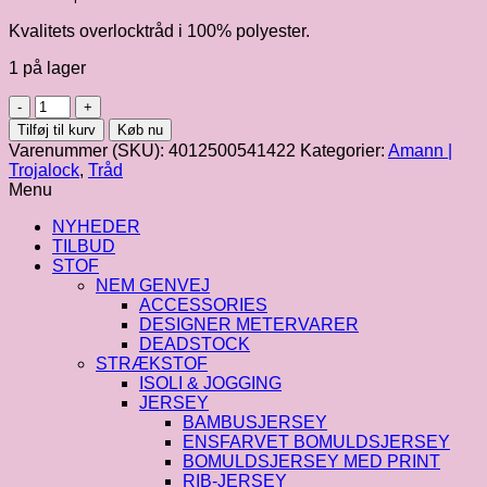
Kvalitets overlocktråd i 100% polyester.
1 på lager
Trojalock
2500
Tilføj til kurv
Køb nu
m,
Varenummer (SKU):
4012500541422
Kategorier:
Amann |
fv.
Trojalock
,
Tråd
7865
Menu
antal
NYHEDER
TILBUD
STOF
NEM GENVEJ
ACCESSORIES
DESIGNER METERVARER
DEADSTOCK
STRÆKSTOF
ISOLI & JOGGING
JERSEY
BAMBUSJERSEY
ENSFARVET BOMULDSJERSEY
BOMULDSJERSEY MED PRINT
RIB-JERSEY