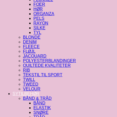
FOER
HØR
ORGANZA
PELS
RAYON
SILKE
TYL
BLONDE
DENIM
FLEECE
FLØJL
JACQUARD
POLYESTERBLANDINGER
QUILTEDE KVALITETER
RIB
TEKSTIL TIL SPORT
TWILL
TWEED
VELOUR
SYTILBEHØR
BÅND & TRÅD
BÅND
ELASTIK
SNØRE