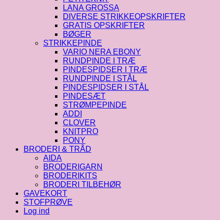
LANA GROSSA
DIVERSE STRIKKEOPSKRIFTER
GRATIS OPSKRIFTER
BØGER
STRIKKEPINDE
VARIO NERA EBONY
RUNDPINDE I TRÆ
PINDESPIDSER I TRÆ
RUNDPINDE I STÅL
PINDESPIDSER I STÅL
PINDESÆT
STRØMPEPINDE
ADDI
CLOVER
KNITPRO
PONY
BRODERI & TRÅD
AIDA
BRODERIGARN
BRODERIKITS
BRODERI TILBEHØR
GAVEKORT
STOFPRØVE
Log ind