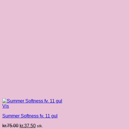
Vis
Summer Softness fv. 11 gul
Den
Den
kr.
75.00
kr.
37.50
stk.