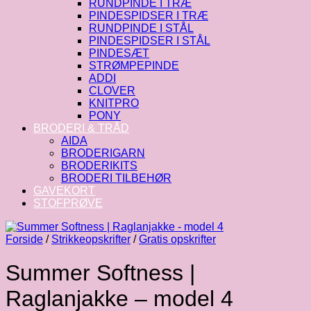
RUNDPINDE I TRÆ
PINDESPIDSER I TRÆ
RUNDPINDE I STÅL
PINDESPIDSER I STÅL
PINDESÆT
STRØMPEPINDE
ADDI
CLOVER
KNITPRO
PONY
BRODERI & TRÅD
AIDA
BRODERIGARN
BRODERIKITS
BRODERI TILBEHØR
GAVEKORT
STOFPRØVE
Forside
/
Strikkeopskrifter
/
Gratis opskrifter
Summer Softness |
Raglanjakke – model 4