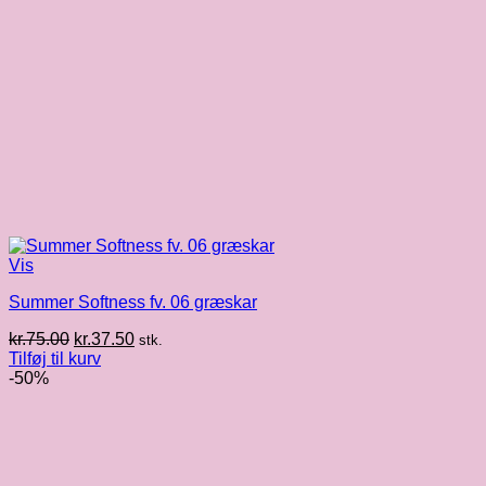
Vis
Summer Softness fv. 06 græskar
Den
Den
kr.
75.00
kr.
37.50
stk.
oprindelige
aktuelle
Tilføj til kurv
pris
pris
-50%
var:
er:
kr.75.00.
kr.37.50.