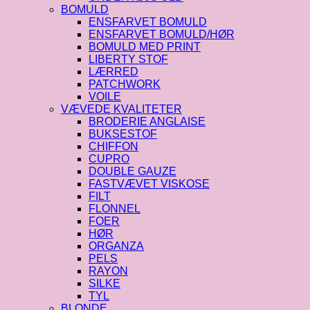
BOMULD
ENSFARVET BOMULD
ENSFARVET BOMULD/HØR
BOMULD MED PRINT
LIBERTY STOF
LÆRRED
PATCHWORK
VOILE
VÆVEDE KVALITETER
BRODERIE ANGLAISE
BUKSESTOF
CHIFFON
CUPRO
DOUBLE GAUZE
FASTVÆVET VISKOSE
FILT
FLONNEL
FOER
HØR
ORGANZA
PELS
RAYON
SILKE
TYL
BLONDE