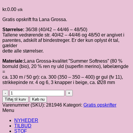
kr.
0.00
stk
Gratis opskrift fra Lana Grossa.
Størrelse:
36/38 (40/42 – 44/46 – 48/50)
Tallene vedrørende str. 40/42 – 44/46 og 48/50 er angivet i
parentes, adskilt af bindestreger. Er der kun oplyst ét tal,
gælder
dette alle størrelser.
Materiale:
Lana Grossa-kvalitet
”Summer Softness” (80 %
bomuld (bio), 20 % ren ny uld (superfin merino), løbelængde
=
ca. 130 m / 50 gr): ca. 300 (350 – 350 – 400) gr gul (fv 11),
strikkepinde nr. 4 og 6, 3 knapper i beige, ca. Ø28 mm
Summer
Softness
Tilføj til kurv
Køb nu
|
Varenummer (SKU):
281946
Kategori:
Gratis opskrifter
Raglanjakke
Menu
-
model
NYHEDER
4
TILBUD
antal
STOF