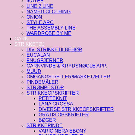
IKATEE
LINE 2 LINE
NAMED CLOTHING
ONION
STYLE ARC
THE ASSEMBLY LINE
WARDROBE BY ME
GARN
STRIKKETØJ
DIV. STRIKKETILBEHØR
EUCALAN
FNUGFJERNER
GARNVINDE & KRYDSNØGLE APP.
MUUD
OMGANGSTÆLLER/MASKETÆLLER
PINDEMÅLER
STRØMPESTOP
STRIKKEOPSKRIFTER
PETITEKNIT
LANA GROSSA
DIVERSE STRIKKEOPSKRIFTER
GRATIS OPSKRIFTER
BØGER
STRIKKEPINDE
VARIO NERA EBONY