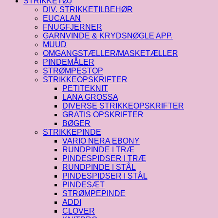
STRIKKETØJ
DIV. STRIKKETILBEHØR
EUCALAN
FNUGFJERNER
GARNVINDE & KRYDSNØGLE APP.
MUUD
OMGANGSTÆLLER/MASKETÆLLER
PINDEMÅLER
STRØMPESTOP
STRIKKEOPSKRIFTER
PETITEKNIT
LANA GROSSA
DIVERSE STRIKKEOPSKRIFTER
GRATIS OPSKRIFTER
BØGER
STRIKKEPINDE
VARIO NERA EBONY
RUNDPINDE I TRÆ
PINDESPIDSER I TRÆ
RUNDPINDE I STÅL
PINDESPIDSER I STÅL
PINDESÆT
STRØMPEPINDE
ADDI
CLOVER