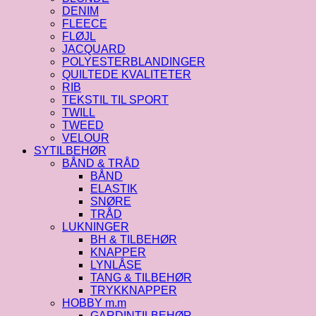
DENIM
FLEECE
FLØJL
JACQUARD
POLYESTERBLANDINGER
QUILTEDE KVALITETER
RIB
TEKSTIL TIL SPORT
TWILL
TWEED
VELOUR
SYTILBEHØR
BÅND & TRÅD
BÅND
ELASTIK
SNØRE
TRÅD
LUKNINGER
BH & TILBEHØR
KNAPPER
LYNLÅSE
TANG & TILBEHØR
TRYKKNAPPER
HOBBY m.m
GARDINTILBEHØR