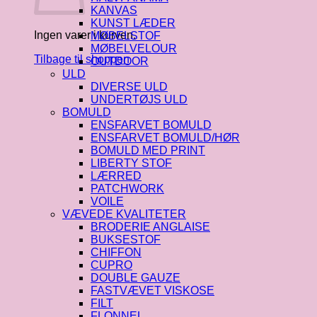
KANVAS
KUNST LÆDER
Ingen varer i kurven.
MØBELSTOF
MØBELVELOUR
Tilbage til shoppen
OUTDOOR
ULD
DIVERSE ULD
UNDERTØJS ULD
BOMULD
ENSFARVET BOMULD
ENSFARVET BOMULD/HØR
BOMULD MED PRINT
LIBERTY STOF
LÆRRED
PATCHWORK
VOILE
VÆVEDE KVALITETER
BRODERIE ANGLAISE
BUKSESTOF
CHIFFON
CUPRO
DOUBLE GAUZE
FASTVÆVET VISKOSE
FILT
FLONNEL