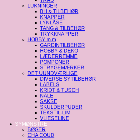
TRÅD
LUKNINGER
BH & TILBEHØR
KNAPPER
LYNLÅSE
TANG & TILBEHØR
TRYKKNAPPER
HOBBY m.m
GARDINTILBEHØR
HOBBY & DEKO
LÆDERREMME
POMPONER
STRYGEMÆRKER
DET UUNDVÆRLIGE
DIVERSE SYTILBEHØR
LABELS
KRIDT & TUSCH
NÅLE
SAKSE
SKULDERPUDER
TEKSTIL-LIM
VLIESELINE
SYMØNSTRE
BØGER
CHA COUD