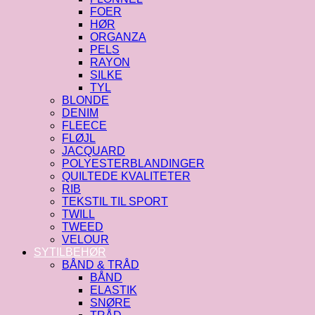
FOER
HØR
ORGANZA
PELS
RAYON
SILKE
TYL
BLONDE
DENIM
FLEECE
FLØJL
JACQUARD
POLYESTERBLANDINGER
QUILTEDE KVALITETER
RIB
TEKSTIL TIL SPORT
TWILL
TWEED
VELOUR
SYTILBEHØR
BÅND & TRÅD
BÅND
ELASTIK
SNØRE