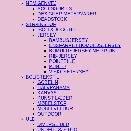
NEM GENVEJ
ACCESSORIES
DESIGNER METERVARER
DEADSTOCK
STRÆKSTOF
ISOLI & JOGGING
JERSEY
BAMBUSJERSEY
ENSFARVET BOMULDSJERSEY
BOMULDSJERSEY MED PRINT
RIB-JERSEY
POINTELLE
PUNTO
VISKOSEJERSEY
BOLIGTEKSTIL
GOBELIN
HALVPANAMA
KANVAS
KUNST LÆDER
MØBELSTOF
MØBELVELOUR
OUTDOOR
ULD
DIVERSE ULD
UNDERTØJS ULD