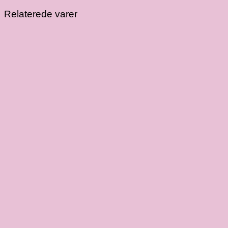
nuancer
antal
Relaterede varer