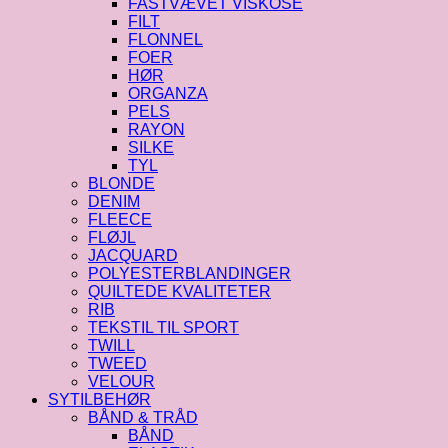
FASTVÆVET VISKOSE
FILT
FLONNEL
FOER
HØR
ORGANZA
PELS
RAYON
SILKE
TYL
BLONDE
DENIM
FLEECE
FLØJL
JACQUARD
POLYESTERBLANDINGER
QUILTEDE KVALITETER
RIB
TEKSTIL TIL SPORT
TWILL
TWEED
VELOUR
SYTILBEHØR
BÅND & TRÅD
BÅND