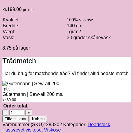
kr.
199.00
pr. mtr
Kvalitet:
100% viskose
Bredde:
140 cm
Vægt:
gr/m2
Vask:
30 grader skånevask
8.75 på lager
Trådmatch
Har du brug for matchende tråd? Vi finder altid bedste match.
Gütermann | Sew-all 200 mtr.
kr.
39.00
Order total:
Stribet
viskose
Tilføj til kurv
Køb nu
i
Varenummer (SKU):
283202
Kategorier:
Deadstock
,
grønne
Fastvævet viskose
,
Viskose