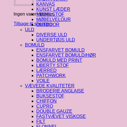
KANVAS
KUNST LÆDER
Ingen varer i kurven.
MØBELSTOF
MØBELVELOUR
Tilbage til shoppen
OUTDOOR
ULD
DIVERSE ULD
UNDERTØJS ULD
BOMULD
ENSFARVET BOMULD
ENSFARVET BOMULD/HØR
BOMULD MED PRINT
LIBERTY STOF
LÆRRED
PATCHWORK
VOILE
VÆVEDE KVALITETER
BRODERIE ANGLAISE
BUKSESTOF
CHIFFON
CUPRO
DOUBLE GAUZE
FASTVÆVET VISKOSE
FILT
FLONNEL