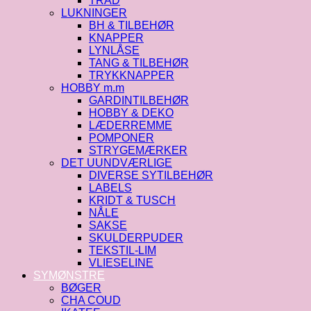
TRÅD
LUKNINGER
BH & TILBEHØR
KNAPPER
LYNLÅSE
TANG & TILBEHØR
TRYKKNAPPER
HOBBY m.m
GARDINTILBEHØR
HOBBY & DEKO
LÆDERREMME
POMPONER
STRYGEMÆRKER
DET UUNDVÆRLIGE
DIVERSE SYTILBEHØR
LABELS
KRIDT & TUSCH
NÅLE
SAKSE
SKULDERPUDER
TEKSTIL-LIM
VLIESELINE
SYMØNSTRE
BØGER
CHA COUD