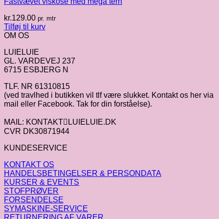
Fastvævet viskose med mega tern
kr.
129.00
pr. mtr
Tilføj til kurv
OM OS
LUIELUIE
GL. VARDEVEJ 237
6715 ESBJERG N
TLF. NR 61310815
(ved travlhed i butikken vil tlf være slukket. Kontakt os her via
mail eller Facebook. Tak for din forståelse).
MAIL: KONTAKTLUIELUIE.DK
CVR DK30871944
KUNDESERVICE
KONTAKT OS
HANDELSBETINGELSER & PERSONDATA
KURSER & EVENTS
STOFPRØVER
FORSENDELSE
SYMASKINE-SERVICE
RETURNERING AF VARER