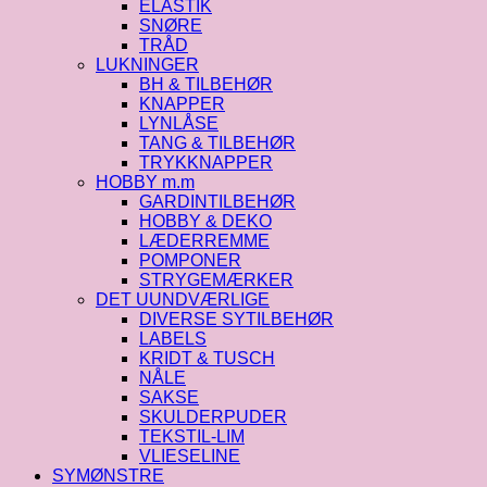
ELASTIK
SNØRE
TRÅD
LUKNINGER
BH & TILBEHØR
KNAPPER
LYNLÅSE
TANG & TILBEHØR
TRYKKNAPPER
HOBBY m.m
GARDINTILBEHØR
HOBBY & DEKO
LÆDERREMME
POMPONER
STRYGEMÆRKER
DET UUNDVÆRLIGE
DIVERSE SYTILBEHØR
LABELS
KRIDT & TUSCH
NÅLE
SAKSE
SKULDERPUDER
TEKSTIL-LIM
VLIESELINE
SYMØNSTRE