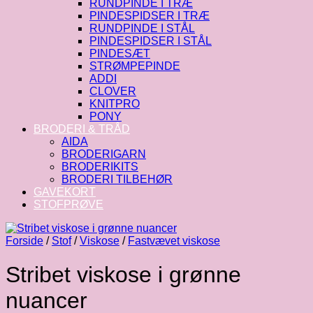
RUNDPINDE I TRÆ
PINDESPIDSER I TRÆ
RUNDPINDE I STÅL
PINDESPIDSER I STÅL
PINDESÆT
STRØMPEPINDE
ADDI
CLOVER
KNITPRO
PONY
BRODERI & TRÅD
AIDA
BRODERIGARN
BRODERIKITS
BRODERI TILBEHØR
GAVEKORT
STOFPRØVE
Forside
/
Stof
/
Viskose
/
Fastvævet viskose
Stribet viskose i grønne
nuancer