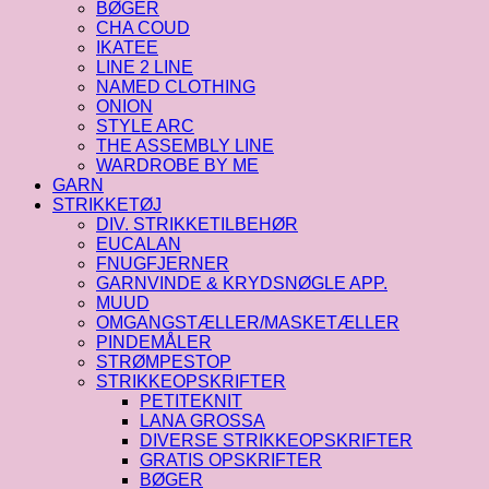
BØGER
CHA COUD
IKATEE
LINE 2 LINE
NAMED CLOTHING
ONION
STYLE ARC
THE ASSEMBLY LINE
WARDROBE BY ME
GARN
STRIKKETØJ
DIV. STRIKKETILBEHØR
EUCALAN
FNUGFJERNER
GARNVINDE & KRYDSNØGLE APP.
MUUD
OMGANGSTÆLLER/MASKETÆLLER
PINDEMÅLER
STRØMPESTOP
STRIKKEOPSKRIFTER
PETITEKNIT
LANA GROSSA
DIVERSE STRIKKEOPSKRIFTER
GRATIS OPSKRIFTER
BØGER