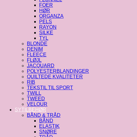
FOER
HØR
ORGANZA
PELS
RAYON
SILKE
TYL
BLONDE
DENIM
FLEECE
FLØJL
JACQUARD
POLYESTERBLANDINGER
QUILTEDE KVALITETER
RIB
TEKSTIL TIL SPORT
TWILL
TWEED
VELOUR
SYTILBEHØR
BÅND & TRÅD
BÅND
ELASTIK
SNØRE