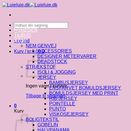
Fortsæt
til
indhold
Søg
efter:
NYHEDER
TILBUD
STOF
Log ind
NEM GENVEJ
ACCESSORIES
Kurv /
kr.
0.00
0
DESIGNER METERVARER
DEADSTOCK
STRÆKSTOF
ISOLI & JOGGING
JERSEY
BAMBUSJERSEY
Ingen varer i kurven.
ENSFARVET BOMULDSJERSEY
BOMULDSJERSEY MED PRINT
Tilbage til shoppen
RIB-JERSEY
POINTELLE
0
PUNTO
Kurv
VISKOSEJERSEY
BOLIGTEKSTIL
GOBELIN
HALVPANAMA