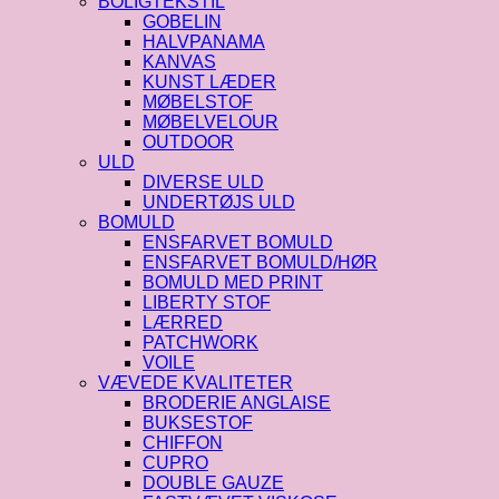
BOLIGTEKSTIL
GOBELIN
HALVPANAMA
KANVAS
KUNST LÆDER
MØBELSTOF
MØBELVELOUR
OUTDOOR
ULD
DIVERSE ULD
UNDERTØJS ULD
BOMULD
ENSFARVET BOMULD
ENSFARVET BOMULD/HØR
BOMULD MED PRINT
LIBERTY STOF
LÆRRED
PATCHWORK
VOILE
VÆVEDE KVALITETER
BRODERIE ANGLAISE
BUKSESTOF
CHIFFON
CUPRO
DOUBLE GAUZE