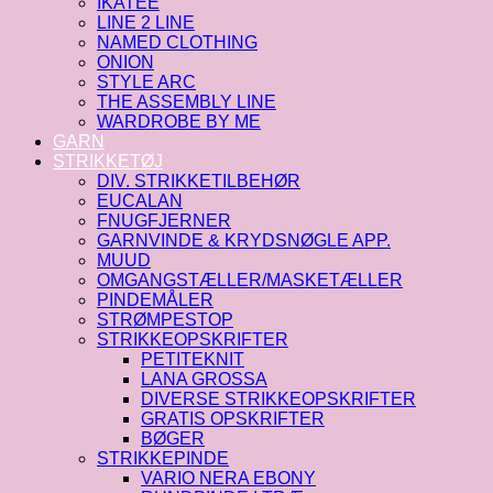
IKATEE
LINE 2 LINE
NAMED CLOTHING
ONION
STYLE ARC
THE ASSEMBLY LINE
WARDROBE BY ME
GARN
STRIKKETØJ
DIV. STRIKKETILBEHØR
EUCALAN
FNUGFJERNER
GARNVINDE & KRYDSNØGLE APP.
MUUD
OMGANGSTÆLLER/MASKETÆLLER
PINDEMÅLER
STRØMPESTOP
STRIKKEOPSKRIFTER
PETITEKNIT
LANA GROSSA
DIVERSE STRIKKEOPSKRIFTER
GRATIS OPSKRIFTER
BØGER
STRIKKEPINDE
VARIO NERA EBONY