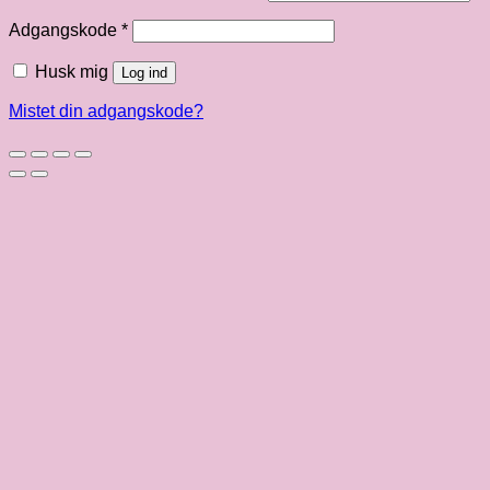
Påkrævet
Adgangskode
*
Husk mig
Log ind
Mistet din adgangskode?