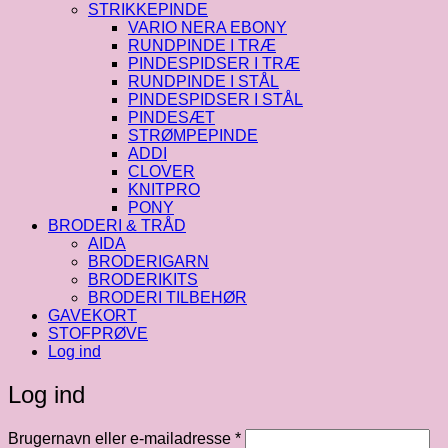
STRIKKEPINDE
VARIO NERA EBONY
RUNDPINDE I TRÆ
PINDESPIDSER I TRÆ
RUNDPINDE I STÅL
PINDESPIDSER I STÅL
PINDESÆT
STRØMPEPINDE
ADDI
CLOVER
KNITPRO
PONY
BRODERI & TRÅD
AIDA
BRODERIGARN
BRODERIKITS
BRODERI TILBEHØR
GAVEKORT
STOFPRØVE
Log ind
Log ind
Påkrævet
Brugernavn eller e-mailadresse
*