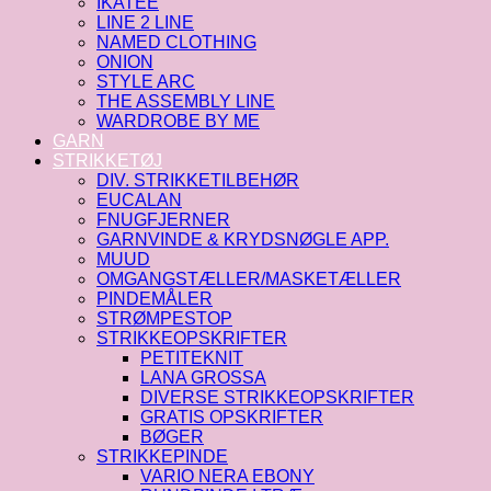
IKATEE
LINE 2 LINE
NAMED CLOTHING
ONION
STYLE ARC
THE ASSEMBLY LINE
WARDROBE BY ME
GARN
STRIKKETØJ
DIV. STRIKKETILBEHØR
EUCALAN
FNUGFJERNER
GARNVINDE & KRYDSNØGLE APP.
MUUD
OMGANGSTÆLLER/MASKETÆLLER
PINDEMÅLER
STRØMPESTOP
STRIKKEOPSKRIFTER
PETITEKNIT
LANA GROSSA
DIVERSE STRIKKEOPSKRIFTER
GRATIS OPSKRIFTER
BØGER
STRIKKEPINDE
VARIO NERA EBONY