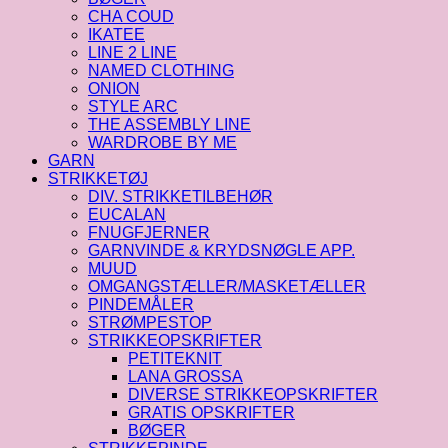
CHA COUD
IKATEE
LINE 2 LINE
NAMED CLOTHING
ONION
STYLE ARC
THE ASSEMBLY LINE
WARDROBE BY ME
GARN
STRIKKETØJ
DIV. STRIKKETILBEHØR
EUCALAN
FNUGFJERNER
GARNVINDE & KRYDSNØGLE APP.
MUUD
OMGANGSTÆLLER/MASKETÆLLER
PINDEMÅLER
STRØMPESTOP
STRIKKEOPSKRIFTER
PETITEKNIT
LANA GROSSA
DIVERSE STRIKKEOPSKRIFTER
GRATIS OPSKRIFTER
BØGER