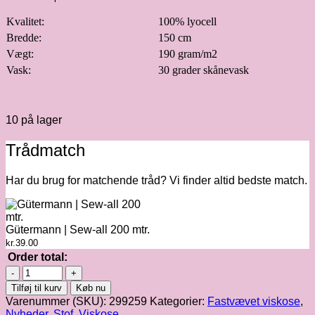
Kvalitet:
100% lyocell
Bredde:
150 cm
Vægt:
190 gram/m2
Vask:
30 grader skånevask
10 på lager
Trådmatch
Har du brug for matchende tråd? Vi finder altid bedste match.
Gütermann | Sew-all 200 mtr.
kr.
39.00
Order total:
Stribet
lyocell
Tilføj til kurv
Køb nu
i
Varenummer (SKU):
299259
Kategorier:
Fastvævet viskose
,
blå/hvid
Nyheder
,
Stof
,
Viskose