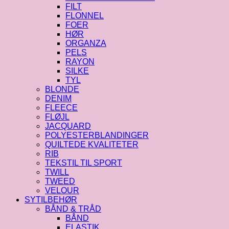
FILT
FLONNEL
FOER
HØR
ORGANZA
PELS
RAYON
SILKE
TYL
BLONDE
DENIM
FLEECE
FLØJL
JACQUARD
POLYESTERBLANDINGER
QUILTEDE KVALITETER
RIB
TEKSTIL TIL SPORT
TWILL
TWEED
VELOUR
SYTILBEHØR
BÅND & TRÅD
BÅND
ELASTIK