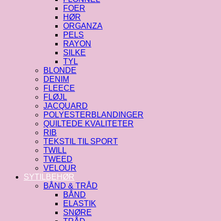
FOER
HØR
ORGANZA
PELS
RAYON
SILKE
TYL
BLONDE
DENIM
FLEECE
FLØJL
JACQUARD
POLYESTERBLANDINGER
QUILTEDE KVALITETER
RIB
TEKSTIL TIL SPORT
TWILL
TWEED
VELOUR
SYTILBEHØR
BÅND & TRÅD
BÅND
ELASTIK
SNØRE