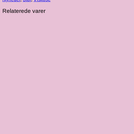
antal
Relaterede varer