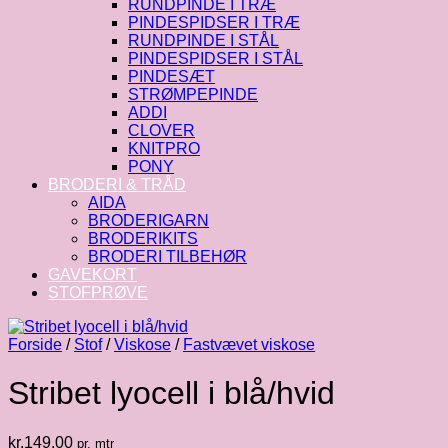
RUNDPINDE I TRÆ
PINDESPIDSER I TRÆ
RUNDPINDE I STÅL
PINDESPIDSER I STÅL
PINDESÆT
STRØMPEPINDE
ADDI
CLOVER
KNITPRO
PONY
BRODERI & TRÅD
AIDA
BRODERIGARN
BRODERIKITS
BRODERI TILBEHØR
GAVEKORT
STOFPRØVE
Forside
/
Stof
/
Viskose
/
Fastvævet viskose
Stribet lyocell i blå/hvid
kr.
149.00
pr. mtr