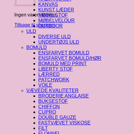
KANVAS
KUNST LÆDER
Ingen varer i kurven.
MØBELSTOF
MØBELVELOUR
Tilbage til shoppen
OUTDOOR
ULD
DIVERSE ULD
UNDERTØJS ULD
BOMULD
ENSFARVET BOMULD
ENSFARVET BOMULD/HØR
BOMULD MED PRINT
LIBERTY STOF
LÆRRED
PATCHWORK
VOILE
VÆVEDE KVALITETER
BRODERIE ANGLAISE
BUKSESTOF
CHIFFON
CUPRO
DOUBLE GAUZE
FASTVÆVET VISKOSE
FILT
FLONNEL