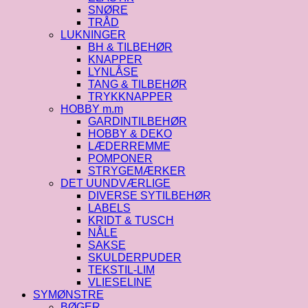
SNØRE
TRÅD
LUKNINGER
BH & TILBEHØR
KNAPPER
LYNLÅSE
TANG & TILBEHØR
TRYKKNAPPER
HOBBY m.m
GARDINTILBEHØR
HOBBY & DEKO
LÆDERREMME
POMPONER
STRYGEMÆRKER
DET UUNDVÆRLIGE
DIVERSE SYTILBEHØR
LABELS
KRIDT & TUSCH
NÅLE
SAKSE
SKULDERPUDER
TEKSTIL-LIM
VLIESELINE
SYMØNSTRE
BØGER