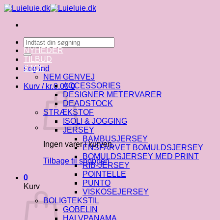
Fortsæt
til
indhold
Søg
efter:
NYHEDER
TILBUD
STOF
Log ind
NEM GENVEJ
ACCESSORIES
Kurv /
kr.
0.00
0
DESIGNER METERVARER
DEADSTOCK
STRÆKSTOF
ISOLI & JOGGING
JERSEY
BAMBUSJERSEY
Ingen varer i kurven.
ENSFARVET BOMULDSJERSEY
BOMULDSJERSEY MED PRINT
Tilbage til shoppen
RIB-JERSEY
POINTELLE
0
PUNTO
Kurv
VISKOSEJERSEY
BOLIGTEKSTIL
GOBELIN
HALVPANAMA