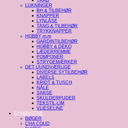
TRÅD
LUKNINGER
BH & TILBEHØR
KNAPPER
LYNLÅSE
TANG & TILBEHØR
TRYKKNAPPER
HOBBY m.m
GARDINTILBEHØR
HOBBY & DEKO
LÆDERREMME
POMPONER
STRYGEMÆRKER
DET UUNDVÆRLIGE
DIVERSE SYTILBEHØR
LABELS
KRIDT & TUSCH
NÅLE
SAKSE
SKULDERPUDER
TEKSTIL-LIM
VLIESELINE
SYMØNSTRE
BØGER
CHA COUD