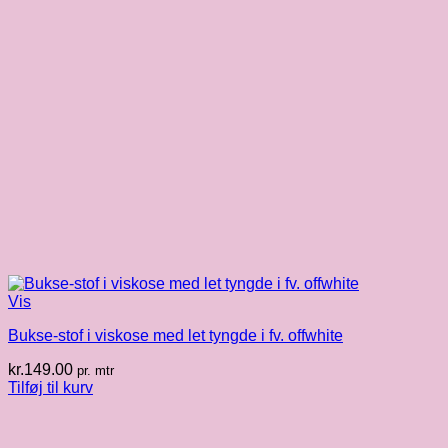
Vis
Bukse-stof i viskose med let tyngde i fv. offwhite
kr.
149.00
pr. mtr
Tilføj til kurv