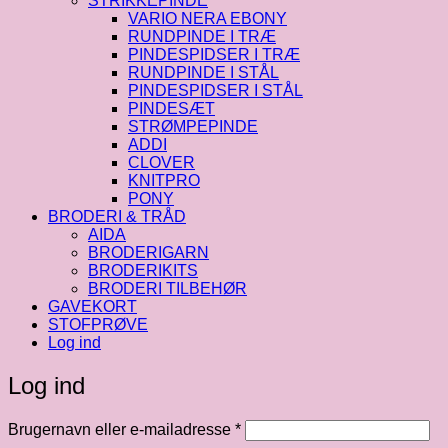
STRIKKEPINDE
VARIO NERA EBONY
RUNDPINDE I TRÆ
PINDESPIDSER I TRÆ
RUNDPINDE I STÅL
PINDESPIDSER I STÅL
PINDESÆT
STRØMPEPINDE
ADDI
CLOVER
KNITPRO
PONY
BRODERI & TRÅD
AIDA
BRODERIGARN
BRODERIKITS
BRODERI TILBEHØR
GAVEKORT
STOFPRØVE
Log ind
Log ind
Påkrævet
Brugernavn eller e-mailadresse
*