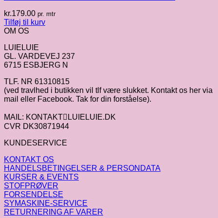
kr.
179.00
pr. mtr
Tilføj til kurv
OM OS
LUIELUIE
GL. VARDEVEJ 237
6715 ESBJERG N
TLF. NR 61310815
(ved travlhed i butikken vil tlf være slukket. Kontakt os her via
mail eller Facebook. Tak for din forståelse).
MAIL: KONTAKTLUIELUIE.DK
CVR DK30871944
KUNDESERVICE
KONTAKT OS
HANDELSBETINGELSER & PERSONDATA
KURSER & EVENTS
STOFPRØVER
FORSENDELSE
SYMASKINE-SERVICE
RETURNERING AF VARER