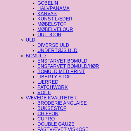
GOBELIN
HALVPANAMA
KANVAS
KUNST LÆDER
MØBELSTOF
MØBELVELOUR
OUTDOOR
ULD
DIVERSE ULD
UNDERTØJS ULD
BOMULD
ENSFARVET BOMULD
ENSFARVET BOMULD/HØR
BOMULD MED PRINT
LIBERTY STOF
LÆRRED
PATCHWORK
VOILE
VÆVEDE KVALITETER
BRODERIE ANGLAISE
BUKSESTOF
CHIFFON
CUPRO
DOUBLE GAUZE
FASTVÆVET VISKOSE