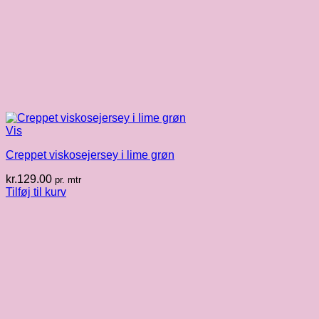
Vis
Creppet viskosejersey i lime grøn
kr.
129.00
pr. mtr
Tilføj til kurv