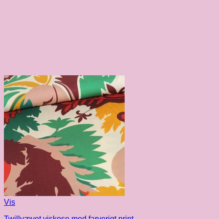
Vis
Twillvævet viskose med farverigt print