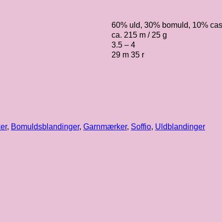
60% uld, 30% bomuld, 10% ca
ca. 215 m / 25 g
3.5 – 4
29 m 35 r
er
,
Bomuldsblandinger
,
Garnmærker
,
Soffio
,
Uldblandinger