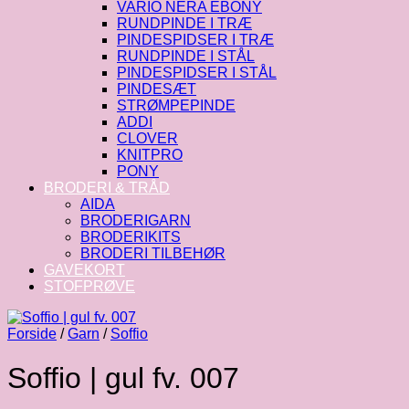
VARIO NERA EBONY
RUNDPINDE I TRÆ
PINDESPIDSER I TRÆ
RUNDPINDE I STÅL
PINDESPIDSER I STÅL
PINDESÆT
STRØMPEPINDE
ADDI
CLOVER
KNITPRO
PONY
BRODERI & TRÅD
AIDA
BRODERIGARN
BRODERIKITS
BRODERI TILBEHØR
GAVEKORT
STOFPRØVE
Forside
/
Garn
/
Soffio
Soffio | gul fv. 007