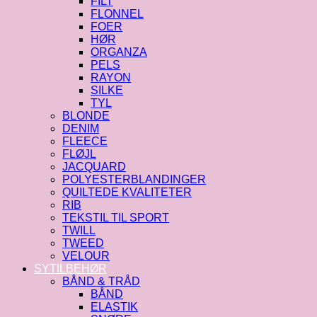
FILT
FLONNEL
FOER
HØR
ORGANZA
PELS
RAYON
SILKE
TYL
BLONDE
DENIM
FLEECE
FLØJL
JACQUARD
POLYESTERBLANDINGER
QUILTEDE KVALITETER
RIB
TEKSTIL TIL SPORT
TWILL
TWEED
VELOUR
SYTILBEHØR
BÅND & TRÅD
BÅND
ELASTIK