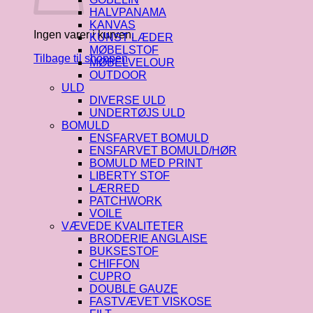
HALVPANAMA
KANVAS
Ingen varer i kurven.
KUNST LÆDER
MØBELSTOF
Tilbage til shoppen
MØBELVELOUR
OUTDOOR
ULD
DIVERSE ULD
UNDERTØJS ULD
BOMULD
ENSFARVET BOMULD
ENSFARVET BOMULD/HØR
BOMULD MED PRINT
LIBERTY STOF
LÆRRED
PATCHWORK
VOILE
VÆVEDE KVALITETER
BRODERIE ANGLAISE
BUKSESTOF
CHIFFON
CUPRO
DOUBLE GAUZE
FASTVÆVET VISKOSE