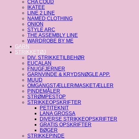
CHA COUD
IKATEE
LINE 2 LINE
NAMED CLOTHING
ONION
STYLE ARC
THE ASSEMBLY LINE
WARDROBE BY ME
GARN
STRIKKETØJ
DIV. STRIKKETILBEHØR
EUCALAN
FNUGFJERNER
GARNVINDE & KRYDSNØGLE APP.
MUUD
OMGANGSTÆLLER/MASKETÆLLER
PINDEMÅLER
STRØMPESTOP
STRIKKEOPSKRIFTER
PETITEKNIT
LANA GROSSA
DIVERSE STRIKKEOPSKRIFTER
GRATIS OPSKRIFTER
BØGER
STRIKKEPINDE