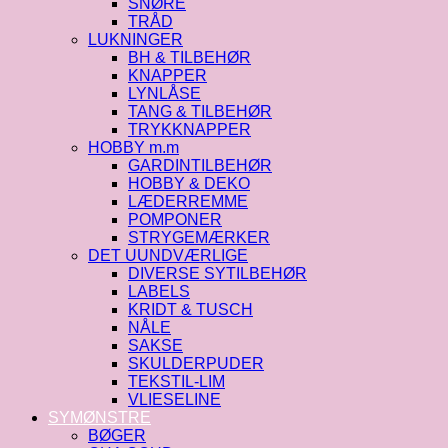
SNØRE
TRÅD
LUKNINGER
BH & TILBEHØR
KNAPPER
LYNLÅSE
TANG & TILBEHØR
TRYKKNAPPER
HOBBY m.m
GARDINTILBEHØR
HOBBY & DEKO
LÆDERREMME
POMPONER
STRYGEMÆRKER
DET UUNDVÆRLIGE
DIVERSE SYTILBEHØR
LABELS
KRIDT & TUSCH
NÅLE
SAKSE
SKULDERPUDER
TEKSTIL-LIM
VLIESELINE
SYMØNSTRE
BØGER