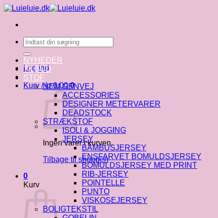
Fortsæt
til
indhold
Søg
efter:
NYHEDER
Log ind
TILBUD
STOF
Kurv /
kr.
0.00
0
NEM GENVEJ
ACCESSORIES
DESIGNER METERVARER
DEADSTOCK
STRÆKSTOF
ISOLI & JOGGING
JERSEY
Ingen varer i kurven.
BAMBUSJERSEY
ENSFARVET BOMULDSJERSEY
Tilbage til shoppen
BOMULDSJERSEY MED PRINT
RIB-JERSEY
0
POINTELLE
Kurv
PUNTO
VISKOSEJERSEY
BOLIGTEKSTIL
GOBELIN