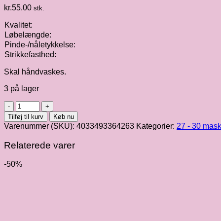
kr.
55.00
stk.
Kvalitet:
Løbelængde:
Pinde-/nåletykkelse:
Strikkefasthed:
Skal håndvaskes.
3 på lager
Soffio
|
Tilføj til kurv
Køb nu
gul
Varenummer (SKU):
4033493364263
Kategorier:
27 - 30 mask
fv.
007
Relaterede varer
antal
-50%