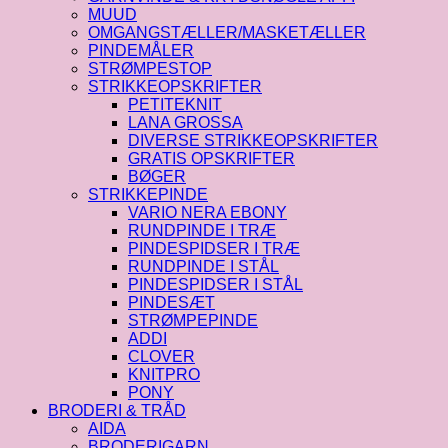
MUUD
OMGANGSTÆLLER/MASKETÆLLER
PINDEMÅLER
STRØMPESTOP
STRIKKEOPSKRIFTER
PETITEKNIT
LANA GROSSA
DIVERSE STRIKKEOPSKRIFTER
GRATIS OPSKRIFTER
BØGER
STRIKKEPINDE
VARIO NERA EBONY
RUNDPINDE I TRÆ
PINDESPIDSER I TRÆ
RUNDPINDE I STÅL
PINDESPIDSER I STÅL
PINDESÆT
STRØMPEPINDE
ADDI
CLOVER
KNITPRO
PONY
BRODERI & TRÅD
AIDA
BRODERIGARN