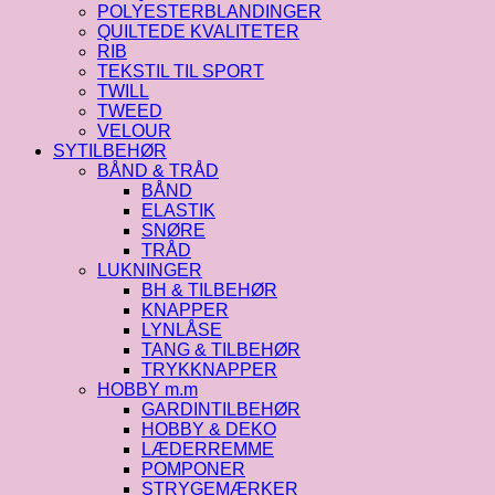
POLYESTERBLANDINGER
QUILTEDE KVALITETER
RIB
TEKSTIL TIL SPORT
TWILL
TWEED
VELOUR
SYTILBEHØR
BÅND & TRÅD
BÅND
ELASTIK
SNØRE
TRÅD
LUKNINGER
BH & TILBEHØR
KNAPPER
LYNLÅSE
TANG & TILBEHØR
TRYKKNAPPER
HOBBY m.m
GARDINTILBEHØR
HOBBY & DEKO
LÆDERREMME
POMPONER
STRYGEMÆRKER