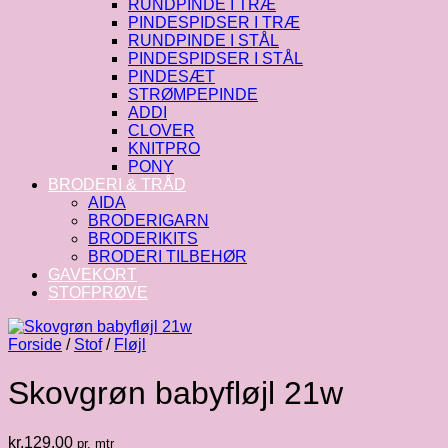
RUNDPINDE I TRÆ
PINDESPIDSER I TRÆ
RUNDPINDE I STÅL
PINDESPIDSER I STÅL
PINDESÆT
STRØMPEPINDE
ADDI
CLOVER
KNITPRO
PONY
BRODERI & TRÅD
AIDA
BRODERIGARN
BRODERIKITS
BRODERI TILBEHØR
GAVEKORT
STOFPRØVE
Forside
/
Stof
/
Fløjl
Skovgrøn babyfløjl 21w
kr.
129.00
pr. mtr