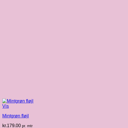
Vis
Mintgrøn fløjl
kr.
179.00
pr. mtr