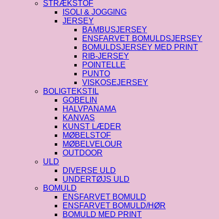
STRÆKSTOF
ISOLI & JOGGING
JERSEY
BAMBUSJERSEY
ENSFARVET BOMULDSJERSEY
BOMULDSJERSEY MED PRINT
RIB-JERSEY
POINTELLE
PUNTO
VISKOSEJERSEY
BOLIGTEKSTIL
GOBELIN
HALVPANAMA
KANVAS
KUNST LÆDER
MØBELSTOF
MØBELVELOUR
OUTDOOR
ULD
DIVERSE ULD
UNDERTØJS ULD
BOMULD
ENSFARVET BOMULD
ENSFARVET BOMULD/HØR
BOMULD MED PRINT