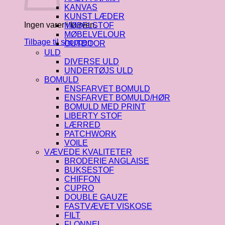
KANVAS
KUNST LÆDER
Ingen varer i kurven.
MØBELSTOF
MØBELVELOUR
Tilbage til shoppen
OUTDOOR
ULD
DIVERSE ULD
UNDERTØJS ULD
BOMULD
ENSFARVET BOMULD
ENSFARVET BOMULD/HØR
BOMULD MED PRINT
LIBERTY STOF
LÆRRED
PATCHWORK
VOILE
VÆVEDE KVALITETER
BRODERIE ANGLAISE
BUKSESTOF
CHIFFON
CUPRO
DOUBLE GAUZE
FASTVÆVET VISKOSE
FILT
FLONNEL