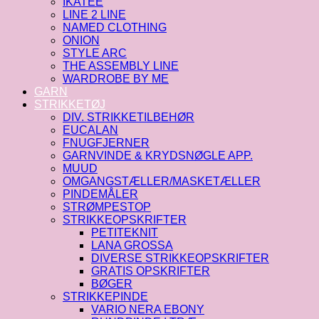
IKATEE
LINE 2 LINE
NAMED CLOTHING
ONION
STYLE ARC
THE ASSEMBLY LINE
WARDROBE BY ME
GARN
STRIKKETØJ
DIV. STRIKKETILBEHØR
EUCALAN
FNUGFJERNER
GARNVINDE & KRYDSNØGLE APP.
MUUD
OMGANGSTÆLLER/MASKETÆLLER
PINDEMÅLER
STRØMPESTOP
STRIKKEOPSKRIFTER
PETITEKNIT
LANA GROSSA
DIVERSE STRIKKEOPSKRIFTER
GRATIS OPSKRIFTER
BØGER
STRIKKEPINDE
VARIO NERA EBONY