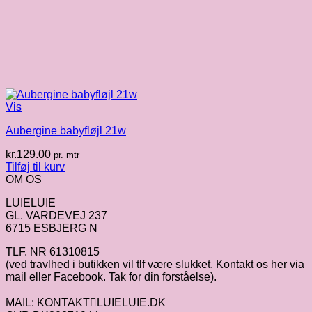
Vis
Aubergine babyfløjl 21w
kr.
129.00
pr. mtr
Tilføj til kurv
OM OS
LUIELUIE
GL. VARDEVEJ 237
6715 ESBJERG N
TLF. NR 61310815
(ved travlhed i butikken vil tlf være slukket. Kontakt os her via
mail eller Facebook. Tak for din forståelse).
MAIL: KONTAKTLUIELUIE.DK