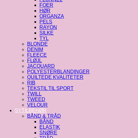
FOER
HØR
ORGANZA
PELS
RAYON
SILKE
TYL
BLONDE
DENIM
FLEECE
FLØJL
JACQUARD
POLYESTERBLANDINGER
QUILTEDE KVALITETER
RIB
TEKSTIL TIL SPORT
TWILL
TWEED
VELOUR
SYTILBEHØR
BÅND & TRÅD
BÅND
ELASTIK
SNØRE