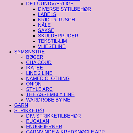
DET UUNDVÆRLIGE
DIVERSE SYTILBEHØR
LABELS
KRIDT & TUSCH
NÅLE
SAKSE
SKULDERPUDER
TEKSTIL-LIM
VLIESELINE
SYMØNSTRE
BØGER
CHA COUD
IKATEE
LINE 2 LINE
NAMED CLOTHING
ONION
STYLE ARC
THE ASSEMBLY LINE
WARDROBE BY ME
GARN
STRIKKETØJ
DIV. STRIKKETILBEHØR
EUCALAN
FNUGFJERNER
GARNVINDE & KRYDSNØGLE APP.