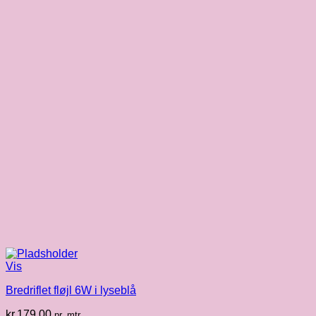
Vis
Bredriflet fløjl 6W i lyseblå
kr.
179.00
pr. mtr