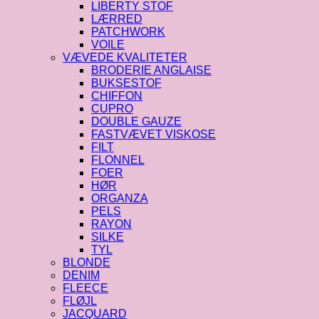
LIBERTY STOF
LÆRRED
PATCHWORK
VOILE
VÆVEDE KVALITETER
BRODERIE ANGLAISE
BUKSESTOF
CHIFFON
CUPRO
DOUBLE GAUZE
FASTVÆVET VISKOSE
FILT
FLONNEL
FOER
HØR
ORGANZA
PELS
RAYON
SILKE
TYL
BLONDE
DENIM
FLEECE
FLØJL
JACQUARD