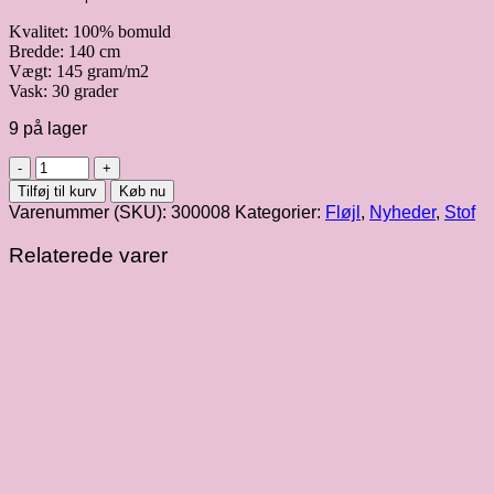
Kvalitet: 100% bomuld
Bredde: 140 cm
Vægt: 145 gram/m2
Vask: 30 grader
9 på lager
Skovgrøn
babyfløjl
Tilføj til kurv
Køb nu
21w
Varenummer (SKU):
300008
Kategorier:
Fløjl
,
Nyheder
,
Stof
antal
Relaterede varer