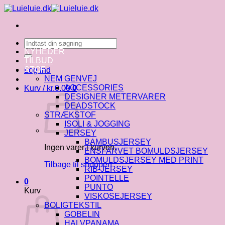
Fortsæt
til
indhold
Søg
efter:
NYHEDER
TILBUD
STOF
Log ind
NEM GENVEJ
ACCESSORIES
Kurv /
kr.
0.00
0
DESIGNER METERVARER
DEADSTOCK
STRÆKSTOF
ISOLI & JOGGING
JERSEY
BAMBUSJERSEY
Ingen varer i kurven.
ENSFARVET BOMULDSJERSEY
BOMULDSJERSEY MED PRINT
Tilbage til shoppen
RIB-JERSEY
POINTELLE
0
PUNTO
Kurv
VISKOSEJERSEY
BOLIGTEKSTIL
GOBELIN
HALVPANAMA