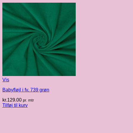
Vis
Babyfløjl i fv. 739 grøn
kr.
129.00
pr. mtr
Tilføj til kurv