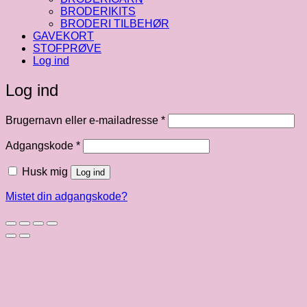
BRODERIKITS
BRODERI TILBEHØR
GAVEKORT
STOFPRØVE
Log ind
Log ind
Påkrævet
Brugernavn eller e-mailadresse
*
Påkrævet
Adgangskode
*
Husk mig
Log ind
Mistet din adgangskode?