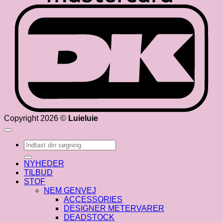
D
Copyright 2026 ©
Luieluie
Søg
efter:
NYHEDER
TILBUD
STOF
NEM GENVEJ
ACCESSORIES
DESIGNER METERVARER
DEADSTOCK