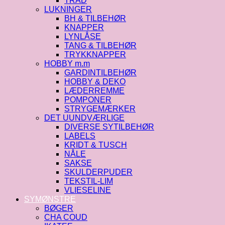
TRÅD
LUKNINGER
BH & TILBEHØR
KNAPPER
LYNLÅSE
TANG & TILBEHØR
TRYKKNAPPER
HOBBY m.m
GARDINTILBEHØR
HOBBY & DEKO
LÆDERREMME
POMPONER
STRYGEMÆRKER
DET UUNDVÆRLIGE
DIVERSE SYTILBEHØR
LABELS
KRIDT & TUSCH
NÅLE
SAKSE
SKULDERPUDER
TEKSTIL-LIM
VLIESELINE
SYMØNSTRE
BØGER
CHA COUD