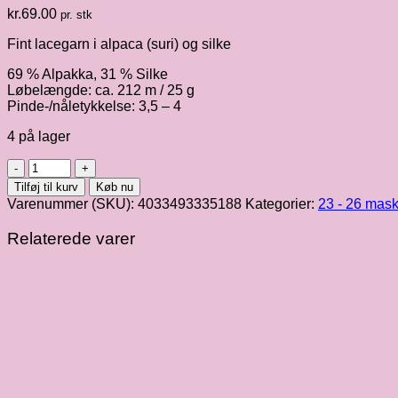
kr.
69.00
pr. stk
Fint lacegarn i alpaca (suri) og silke
69 % Alpakka, 31 % Silke
Løbelængde: ca. 212 m / 25 g
Pinde-/nåletykkelse: 3,5 – 4
4 på lager
Setasuri,
lys
Tilføj til kurv
Køb nu
havgrøn
Varenummer (SKU):
4033493335188
Kategorier:
23 - 26 mask
fv.
041
Relaterede varer
antal