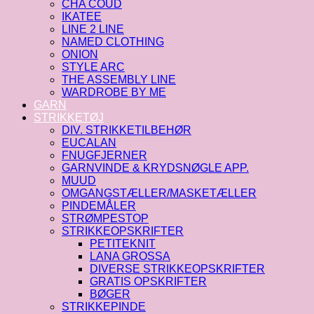
CHA COUD
IKATEE
LINE 2 LINE
NAMED CLOTHING
ONION
STYLE ARC
THE ASSEMBLY LINE
WARDROBE BY ME
GARN
STRIKKETØJ
DIV. STRIKKETILBEHØR
EUCALAN
FNUGFJERNER
GARNVINDE & KRYDSNØGLE APP.
MUUD
OMGANGSTÆLLER/MASKETÆLLER
PINDEMÅLER
STRØMPESTOP
STRIKKEOPSKRIFTER
PETITEKNIT
LANA GROSSA
DIVERSE STRIKKEOPSKRIFTER
GRATIS OPSKRIFTER
BØGER
STRIKKEPINDE