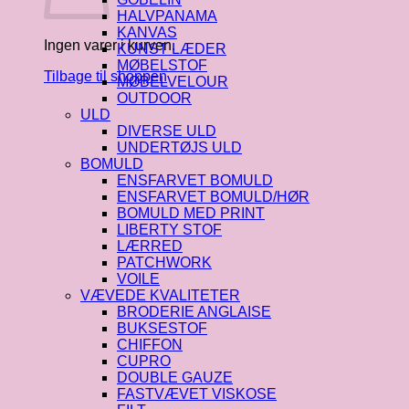
HALVPANAMA
KANVAS
Ingen varer i kurven.
KUNST LÆDER
MØBELSTOF
Tilbage til shoppen
MØBELVELOUR
OUTDOOR
ULD
DIVERSE ULD
UNDERTØJS ULD
BOMULD
ENSFARVET BOMULD
ENSFARVET BOMULD/HØR
BOMULD MED PRINT
LIBERTY STOF
LÆRRED
PATCHWORK
VOILE
VÆVEDE KVALITETER
BRODERIE ANGLAISE
BUKSESTOF
CHIFFON
CUPRO
DOUBLE GAUZE
FASTVÆVET VISKOSE