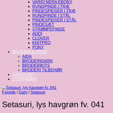
VARIO NERA EBONY
RUNDPINDE I TRÆ
PINDESPIDSER I TRÆ
RUNDPINDE I STÅL
PINDESPIDSER I STÅL
PINDESÆT
STRØMPEPINDE
ADDI
CLOVER
KNITPRO
PONY
BRODERI & TRÅD
AIDA
BRODERIGARN
BRODERIKITS
BRODERI TILBEHØR
GAVEKORT
STOFPRØVE
Forside
/
Garn
/
Setasuri
Setasuri, lys havgrøn fv. 041