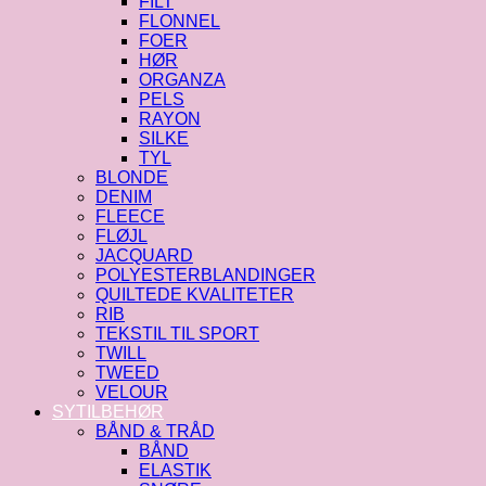
FILT
FLONNEL
FOER
HØR
ORGANZA
PELS
RAYON
SILKE
TYL
BLONDE
DENIM
FLEECE
FLØJL
JACQUARD
POLYESTERBLANDINGER
QUILTEDE KVALITETER
RIB
TEKSTIL TIL SPORT
TWILL
TWEED
VELOUR
SYTILBEHØR
BÅND & TRÅD
BÅND
ELASTIK