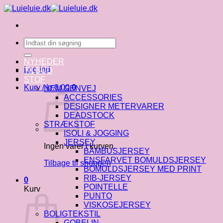
Fortsæt
til
indhold
Søg
efter:
NYHEDER
Log ind
TILBUD
STOF
Kurv /
kr.
0.00
0
NEM GENVEJ
ACCESSORIES
DESIGNER METERVARER
DEADSTOCK
STRÆKSTOF
ISOLI & JOGGING
JERSEY
Ingen varer i kurven.
BAMBUSJERSEY
ENSFARVET BOMULDSJERSEY
Tilbage til shoppen
BOMULDSJERSEY MED PRINT
RIB-JERSEY
0
POINTELLE
Kurv
PUNTO
VISKOSEJERSEY
BOLIGTEKSTIL
GOBELIN