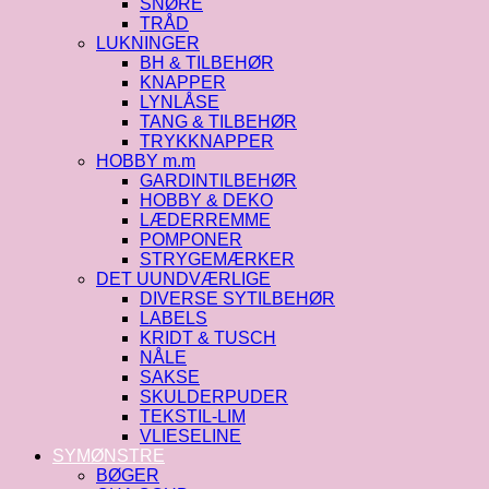
SNØRE
TRÅD
LUKNINGER
BH & TILBEHØR
KNAPPER
LYNLÅSE
TANG & TILBEHØR
TRYKKNAPPER
HOBBY m.m
GARDINTILBEHØR
HOBBY & DEKO
LÆDERREMME
POMPONER
STRYGEMÆRKER
DET UUNDVÆRLIGE
DIVERSE SYTILBEHØR
LABELS
KRIDT & TUSCH
NÅLE
SAKSE
SKULDERPUDER
TEKSTIL-LIM
VLIESELINE
SYMØNSTRE
BØGER