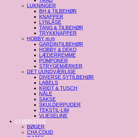
TRÅD
LUKNINGER
BH & TILBEHØR
KNAPPER
LYNLÅSE
TANG & TILBEHØR
TRYKKNAPPER
HOBBY m.m
GARDINTILBEHØR
HOBBY & DEKO
LÆDERREMME
POMPONER
STRYGEMÆRKER
DET UUNDVÆRLIGE
DIVERSE SYTILBEHØR
LABELS
KRIDT & TUSCH
NÅLE
SAKSE
SKULDERPUDER
TEKSTIL-LIM
VLIESELINE
SYMØNSTRE
BØGER
CHA COUD