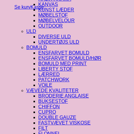
KANVAS
Se kurv
Kasse
KUNST LÆDER
MØBELSTOF
MØBELVELOUR
OUTDOOR
ULD
DIVERSE ULD
UNDERTØJS ULD
BOMULD
ENSFARVET BOMULD
ENSFARVET BOMULD/HØR
BOMULD MED PRINT
LIBERTY STOF
LÆRRED
PATCHWORK
VOILE
VÆVEDE KVALITETER
BRODERIE ANGLAISE
BUKSESTOF
CHIFFON
CUPRO
DOUBLE GAUZE
FASTVÆVET VISKOSE
FILT
FLONNEL