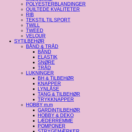
POLYESTERBLANDINGER
QUILTEDE KVALITETER
RIB
TEKSTIL TIL SPORT
TWILL
TWEED
VELOUR
SYTILBEHØR
BÅND & TRÅD
BÅND
ELASTIK
SNØRE
TRÅD
LUKNINGER
BH & TILBEHØR
KNAPPER
LYNLÅSE
TANG & TILBEHØR
TRYKKNAPPER
HOBBY m.m
GARDINTILBEHØR
HOBBY & DEKO
LÆDERREMME
POMPONER
STRYGEMÆRKER