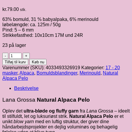
kr.
79.00
stk.
63% bomuld, 31 % babyalpaka, 6% merinould
løbelængde: ca. 125m / 50g
Pind: 5 – 6 mm
Strikkefasthed: 10x10cm 17M und 24R
23 på lager
Natural
Alpaca
Tilføj til kurv
Køb nu
Pelo
Varenummer (SKU):
4033493326919
Kategorier:
17 - 20
|
masker
,
Alpaca
,
Bomuldsblandinger
,
Merinould
,
Natural
lys
Alpaca Pelo
beige
fv.
Beskrivelse
006
antal
Lana Grossa
Natural Alpaca Pelo
Oplev det
ultra-bløde og fluffy garn
fra
Lana Grossa
– ideelt
til stilfuldt, let og luksuriøst strik.
Natural Alpaca Pelo
er et
unikt
blow yarn
med en luftig struktur, der giver dine
håndarbejdsprojekter en dejlig voluminøs og behagelig