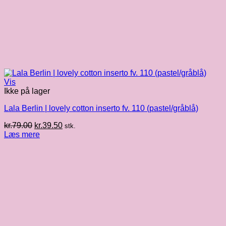
Vis
Ikke på lager
Lala Berlin | lovely cotton inserto fv. 110 (pastel/gråblå)
Den
Den
kr.
79.00
kr.
39.50
stk.
oprindelige
aktuelle
Læs mere
pris
pris
var:
er:
kr.79.00.
kr.39.50.