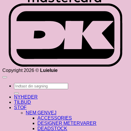
D
Copyright 2026 ©
Luieluie
Søg
efter:
NYHEDER
TILBUD
STOF
NEM GENVEJ
ACCESSORIES
DESIGNER METERVARER
DEADSTOCK