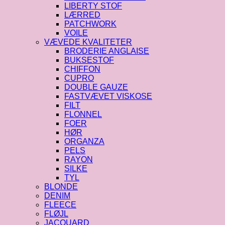
LIBERTY STOF
LÆRRED
PATCHWORK
VOILE
VÆVEDE KVALITETER
BRODERIE ANGLAISE
BUKSESTOF
CHIFFON
CUPRO
DOUBLE GAUZE
FASTVÆVET VISKOSE
FILT
FLONNEL
FOER
HØR
ORGANZA
PELS
RAYON
SILKE
TYL
BLONDE
DENIM
FLEECE
FLØJL
JACQUARD