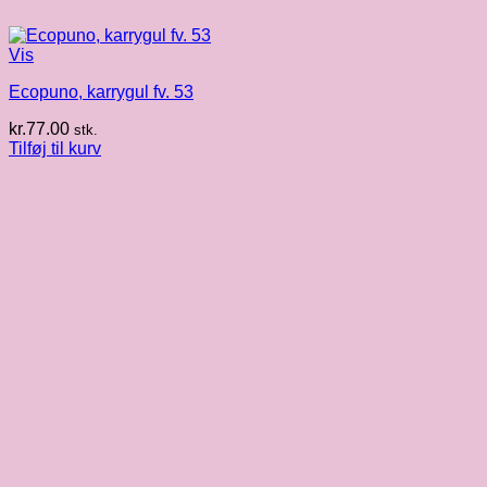
Vis
Ecopuno, karrygul fv. 53
kr.
77.00
stk.
Tilføj til kurv