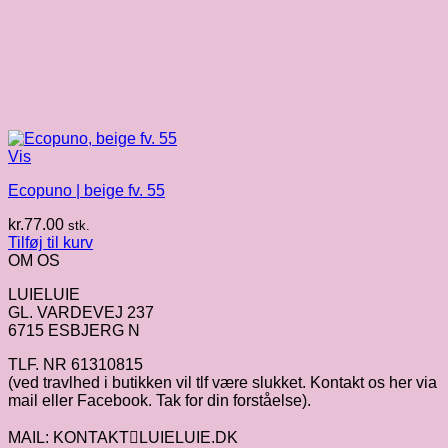
Vis
Ecopuno | beige fv. 55
kr.
77.00
stk.
Tilføj til kurv
OM OS
LUIELUIE
GL. VARDEVEJ 237
6715 ESBJERG N
TLF. NR 61310815
(ved travlhed i butikken vil tlf være slukket. Kontakt os her via
mail eller Facebook. Tak for din forståelse).
MAIL: KONTAKTLUIELUIE.DK