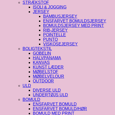
STRÆKSTOF
ISOLI & JOGGING
JERSEY
BAMBUSJERSEY
ENSFARVET BOMULDSJERSEY
BOMULDSJERSEY MED PRINT
RIB-JERSEY
POINTELLE
PUNTO
VISKOSEJERSEY
BOLIGTEKSTIL
GOBELIN
HALVPANAMA
KANVAS
KUNST LÆDER
MØBELSTOF
MØBELVELOUR
OUTDOOR
ULD
DIVERSE ULD
UNDERTØJS ULD
BOMULD
ENSFARVET BOMULD
ENSFARVET BOMULD/HØR
BOMULD MED PRINT