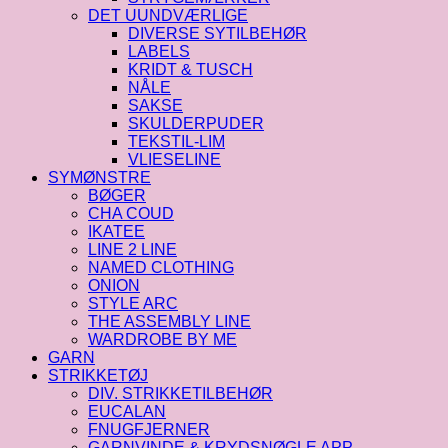
DET UUNDVÆRLIGE
DIVERSE SYTILBEHØR
LABELS
KRIDT & TUSCH
NÅLE
SAKSE
SKULDERPUDER
TEKSTIL-LIM
VLIESELINE
SYMØNSTRE
BØGER
CHA COUD
IKATEE
LINE 2 LINE
NAMED CLOTHING
ONION
STYLE ARC
THE ASSEMBLY LINE
WARDROBE BY ME
GARN
STRIKKETØJ
DIV. STRIKKETILBEHØR
EUCALAN
FNUGFJERNER
GARNVINDE & KRYDSNØGLE APP.