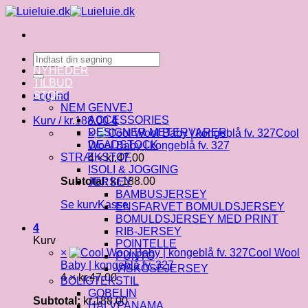
Fortsæt
til
indhold
Søg
efter:
NYHEDER
TILBUD
STOF
Log ind
NEM GENVEJ
ACCESSORIES
Kurv /
kr.
188.00
4
DESIGNER METERVARER
×
Cool
DEADSTOCK
Wool Baby | kongeblå fv. 327
STRÆKSTOF
4 ×
kr.
47.00
ISOLI & JOGGING
Subtotal:
kr.
188.00
JERSEY
BAMBUSJERSEY
Se kurv
Kasse
ENSFARVET BOMULDSJERSEY
BOMULDSJERSEY MED PRINT
4
RIB-JERSEY
Kurv
POINTELLE
×
Cool Wool
PUNTO
Baby | kongeblå fv. 327
VISKOSEJERSEY
4 ×
kr.
47.00
BOLIGTEKSTIL
GOBELIN
Subtotal:
kr.
188.00
HALVPANAMA