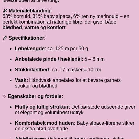
følelse uden at blive tung.
🌿
Materialeblanding:
63% bomuld, 31% baby alpaca, 6% ren ny merinould – en
perfekt kombination af naturlige fibre, der giver både
blødhed
,
varme
og
komfort
.
📏
Specifikationer:
Løbelængde:
ca. 125 m per 50 g
Anbefalede pinde / hæklenål:
5 – 6 mm
Strikkefasthed:
ca. 17 masker = 10 cm
Vask:
Håndvask anbefales for at bevare garnets
struktur og blødhed
✨
Egenskaber og fordele:
Fluffy og luftig struktur:
Det børstede udseende giver
et elegant og voluminøst udtryk.
Komfortabelt mod huden:
Baby alpaca-fibrene sikrer
en ekstra blød overflade.