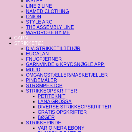
IKATEE
LINE 2 LINE
NAMED CLOTHING
ONION
STYLE ARC
THE ASSEMBLY LINE
WARDROBE BY ME
GARN
STRIKKETØJ
DIV. STRIKKETILBEHØR
EUCALAN
FNUGFJERNER
GARNVINDE & KRYDSNØGLE APP.
MUUD
OMGANGSTÆLLER/MASKETÆLLER
PINDEMÅLER
STRØMPESTOP
STRIKKEOPSKRIFTER
PETITEKNIT
LANA GROSSA
DIVERSE STRIKKEOPSKRIFTER
GRATIS OPSKRIFTER
BØGER
STRIKKEPINDE
VARIO NERA EBONY