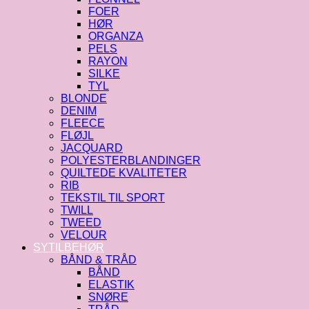
FOER
HØR
ORGANZA
PELS
RAYON
SILKE
TYL
BLONDE
DENIM
FLEECE
FLØJL
JACQUARD
POLYESTERBLANDINGER
QUILTEDE KVALITETER
RIB
TEKSTIL TIL SPORT
TWILL
TWEED
VELOUR
SYTILBEHØR
BÅND & TRÅD
BÅND
ELASTIK
SNØRE