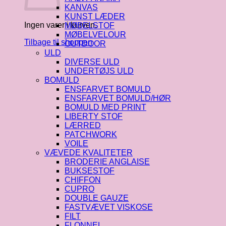
KANVAS
KUNST LÆDER
Ingen varer i kurven.
MØBELSTOF
MØBELVELOUR
Tilbage til shoppen
OUTDOOR
ULD
DIVERSE ULD
UNDERTØJS ULD
BOMULD
ENSFARVET BOMULD
ENSFARVET BOMULD/HØR
BOMULD MED PRINT
LIBERTY STOF
LÆRRED
PATCHWORK
VOILE
VÆVEDE KVALITETER
BRODERIE ANGLAISE
BUKSESTOF
CHIFFON
CUPRO
DOUBLE GAUZE
FASTVÆVET VISKOSE
FILT
FLONNEL