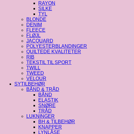
RAYON
SILKE
TYL
BLONDE
DENIM
FLEECE
FLØJL
JACQUARD
POLYESTERBLANDINGER
QUILTEDE KVALITETER
RIB
TEKSTIL TIL SPORT
TWILL
TWEED
VELOUR
SYTILBEHØR
BÅND & TRÅD
BÅND
ELASTIK
SNØRE
TRÅD
LUKNINGER
BH & TILBEHØR
KNAPPER
LYNLÅSE