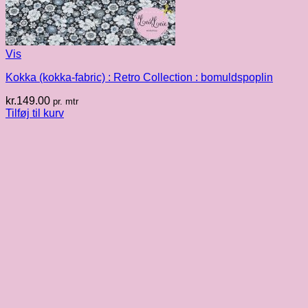
Vis
Kokka (kokka-fabric) : Retro Collection : bomuldspoplin
kr.
149.00
pr. mtr
Tilføj til kurv