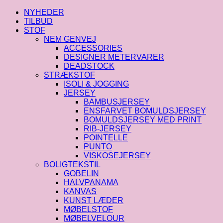
Thicket
-
NYHEDER
Teal
TILBUD
antal
STOF
NEM GENVEJ
ACCESSORIES
DESIGNER METERVARER
DEADSTOCK
STRÆKSTOF
ISOLI & JOGGING
JERSEY
BAMBUSJERSEY
ENSFARVET BOMULDSJERSEY
BOMULDSJERSEY MED PRINT
RIB-JERSEY
POINTELLE
PUNTO
VISKOSEJERSEY
BOLIGTEKSTIL
GOBELIN
HALVPANAMA
KANVAS
KUNST LÆDER
MØBELSTOF
MØBELVELOUR