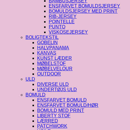
BAMBUSJERSEY
ENSFARVET BOMULDSJERSEY
BOMULDSJERSEY MED PRINT
RIB-JERSEY
POINTELLE
PUNTO
VISKOSEJERSEY
BOLIGTEKSTIL
GOBELIN
HALVPANAMA
KANVAS
KUNST LÆDER
MØBELSTOF
MØBELVELOUR
OUTDOOR
ULD
DIVERSE ULD
UNDERTØJS ULD
BOMULD
ENSFARVET BOMULD
ENSFARVET BOMULD/HØR
BOMULD MED PRINT
LIBERTY STOF
LÆRRED
PATCHWORK