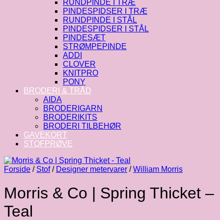
RUNDPINDE I TRÆ
PINDESPIDSER I TRÆ
RUNDPINDE I STÅL
PINDESPIDSER I STÅL
PINDESÆT
STRØMPEPINDE
ADDI
CLOVER
KNITPRO
PONY
BRODERI & TRÅD
AIDA
BRODERIGARN
BRODERIKITS
BRODERI TILBEHØR
GAVEKORT
STOFPRØVE
Forside
/
Stof
/
Designer metervarer
/
William Morris
Morris & Co | Spring Thicket –
Teal