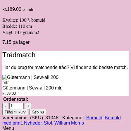
kr.
189.00
pr. mtr
Kvalitet: 100% bomuld
Bredde: 110 cm
Vægt: 143 gram/m2
7.15 på lager
Trådmatch
Har du brug for matchende tråd? Vi finder altid bedste match.
Gütermann | Sew-all 200 mtr.
kr.
39.00
Order total:
Morris
&
Tilføj til kurv
Køb nu
Co
Varenummer (SKU):
310481
Kategorier:
Bomuld
,
Bomuld
|
med print
,
Nyheder
,
Stof
,
William Morris
Spring
Menu