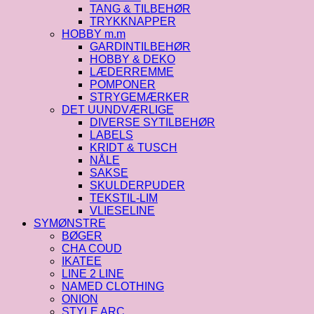
TANG & TILBEHØR
TRYKKNAPPER
HOBBY m.m
GARDINTILBEHØR
HOBBY & DEKO
LÆDERREMME
POMPONER
STRYGEMÆRKER
DET UUNDVÆRLIGE
DIVERSE SYTILBEHØR
LABELS
KRIDT & TUSCH
NÅLE
SAKSE
SKULDERPUDER
TEKSTIL-LIM
VLIESELINE
SYMØNSTRE
BØGER
CHA COUD
IKATEE
LINE 2 LINE
NAMED CLOTHING
ONION
STYLE ARC