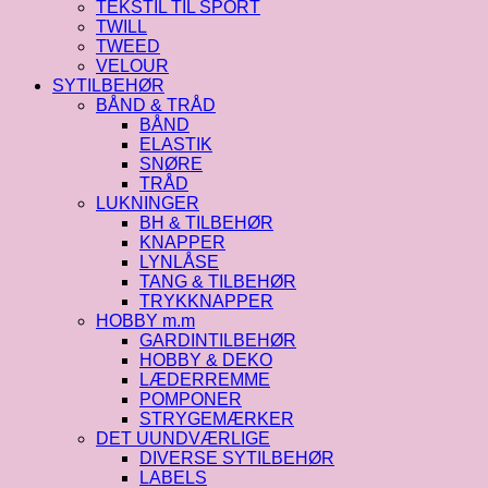
TEKSTIL TIL SPORT
TWILL
TWEED
VELOUR
SYTILBEHØR
BÅND & TRÅD
BÅND
ELASTIK
SNØRE
TRÅD
LUKNINGER
BH & TILBEHØR
KNAPPER
LYNLÅSE
TANG & TILBEHØR
TRYKKNAPPER
HOBBY m.m
GARDINTILBEHØR
HOBBY & DEKO
LÆDERREMME
POMPONER
STRYGEMÆRKER
DET UUNDVÆRLIGE
DIVERSE SYTILBEHØR
LABELS