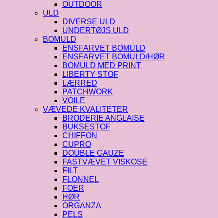
OUTDOOR
ULD
DIVERSE ULD
UNDERTØJS ULD
BOMULD
ENSFARVET BOMULD
ENSFARVET BOMULD/HØR
BOMULD MED PRINT
LIBERTY STOF
LÆRRED
PATCHWORK
VOILE
VÆVEDE KVALITETER
BRODERIE ANGLAISE
BUKSESTOF
CHIFFON
CUPRO
DOUBLE GAUZE
FASTVÆVET VISKOSE
FILT
FLONNEL
FOER
HØR
ORGANZA
PELS