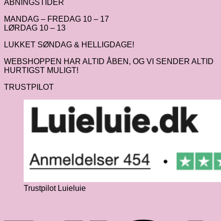
ÅBNINGSTIDER
MANDAG – FREDAG 10 – 17
LØRDAG 10 – 13
LUKKET SØNDAG & HELLIGDAGE!
WEBSHOPPEN HAR ALTID ÅBEN, OG VI SENDER ALTID
HURTIGST MULIGT!
TRUSTPILOT
Trustpilot Luieluie
V