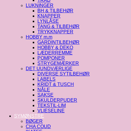
TRÅD
LUKNINGER
BH & TILBEHØR
KNAPPER
LYNLÅSE
TANG & TILBEHØR
TRYKKNAPPER
HOBBY m.m
GARDINTILBEHØR
HOBBY & DEKO
LÆDERREMME
POMPONER
STRYGEMÆRKER
DET UUNDVÆRLIGE
DIVERSE SYTILBEHØR
LABELS
KRIDT & TUSCH
NÅLE
SAKSE
SKULDERPUDER
TEKSTIL-LIM
VLIESELINE
SYMØNSTRE
BØGER
CHA COUD