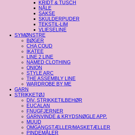
KRIDT & TUSCH
NÅLE
SAKSE
SKULDERPUDER
TEKSTIL-LIM
VLIESELINE
SYMØNSTRE
BØGER
CHA COUD
IKATEE
LINE 2 LINE
NAMED CLOTHING
ONION
STYLE ARC
THE ASSEMBLY LINE
WARDROBE BY ME
GARN
STRIKKETØJ
DIV. STRIKKETILBEHØR
EUCALAN
FNUGFJERNER
GARNVINDE & KRYDSNØGLE APP.
MUUD
OMGANGSTÆLLER/MASKETÆLLER
PINDEMÅLER