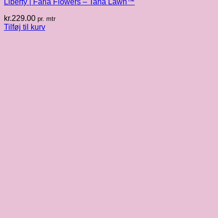
Liberty | Faria Flowers – Tana Lawn™
kr.
229.00
pr. mtr
Tilføj til kurv