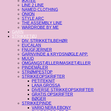
IKATEE
LINE 2 LINE
NAMED CLOTHING
ONION
STYLE ARC
THE ASSEMBLY LINE
WARDROBE BY ME
GARN
STRIKKETØJ
DIV. STRIKKETILBEHØR
EUCALAN
FNUGFJERNER
GARNVINDE & KRYDSNØGLE APP.
MUUD
OMGANGSTÆLLER/MASKETÆLLER
PINDEMÅLER
STRØMPESTOP
STRIKKEOPSKRIFTER
PETITEKNIT
LANA GROSSA
DIVERSE STRIKKEOPSKRIFTER
GRATIS OPSKRIFTER
BØGER
STRIKKEPINDE
VARIO NERA EBONY