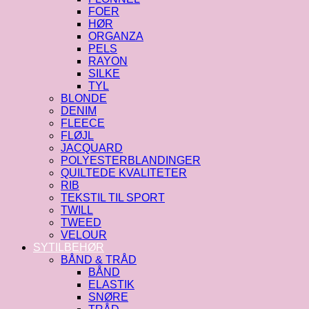
FOER
HØR
ORGANZA
PELS
RAYON
SILKE
TYL
BLONDE
DENIM
FLEECE
FLØJL
JACQUARD
POLYESTERBLANDINGER
QUILTEDE KVALITETER
RIB
TEKSTIL TIL SPORT
TWILL
TWEED
VELOUR
SYTILBEHØR
BÅND & TRÅD
BÅND
ELASTIK
SNØRE