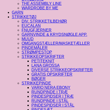
THE ASSEMBLY LINE
WARDROBE BY ME
GARN
STRIKKETØJ
DIV. STRIKKETILBEHØR
EUCALAN
FNUGFJERNER
GARNVINDE & KRYDSNØGLE APP.
MUUD
OMGANGSTÆLLER/MASKETÆLLER
PINDEMÅLER
STRØMPESTOP
STRIKKEOPSKRIFTER
PETITEKNIT
LANA GROSSA
DIVERSE STRIKKEOPSKRIFTER
GRATIS OPSKRIFTER
BØGER
STRIKKEPINDE
VARIO NERA EBONY
RUNDPINDE I TRÆ
PINDESPIDSER I TRÆ
RUNDPINDE I STÅL
PINDESPIDSER I STÅL
PINDESÆT