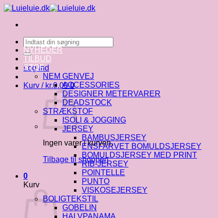
Fortsæt
til
indhold
Søg
efter:
NYHEDER
TILBUD
STOF
Log ind
NEM GENVEJ
ACCESSORIES
Kurv /
kr.
0.00
0
DESIGNER METERVARER
DEADSTOCK
STRÆKSTOF
ISOLI & JOGGING
JERSEY
BAMBUSJERSEY
Ingen varer i kurven.
ENSFARVET BOMULDSJERSEY
BOMULDSJERSEY MED PRINT
Tilbage til shoppen
RIB-JERSEY
POINTELLE
0
PUNTO
Kurv
VISKOSEJERSEY
BOLIGTEKSTIL
GOBELIN
HALVPANAMA