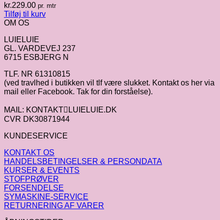
kr.
229.00
pr. mtr
Tilføj til kurv
OM OS
LUIELUIE
GL. VARDEVEJ 237
6715 ESBJERG N
TLF. NR 61310815
(ved travlhed i butikken vil tlf være slukket. Kontakt os her via
mail eller Facebook. Tak for din forståelse).
MAIL: KONTAKTLUIELUIE.DK
CVR DK30871944
KUNDESERVICE
KONTAKT OS
HANDELSBETINGELSER & PERSONDATA
KURSER & EVENTS
STOFPRØVER
FORSENDELSE
SYMASKINE-SERVICE
RETURNERING AF VARER