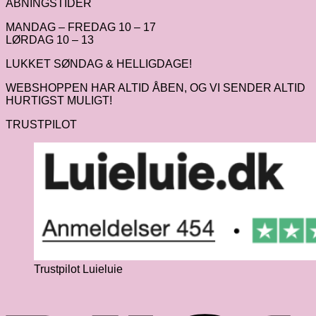
ÅBNINGSTIDER
MANDAG – FREDAG 10 – 17
LØRDAG 10 – 13
LUKKET SØNDAG & HELLIGDAGE!
WEBSHOPPEN HAR ALTID ÅBEN, OG VI SENDER ALTID
HURTIGST MULIGT!
TRUSTPILOT
Trustpilot Luieluie
V