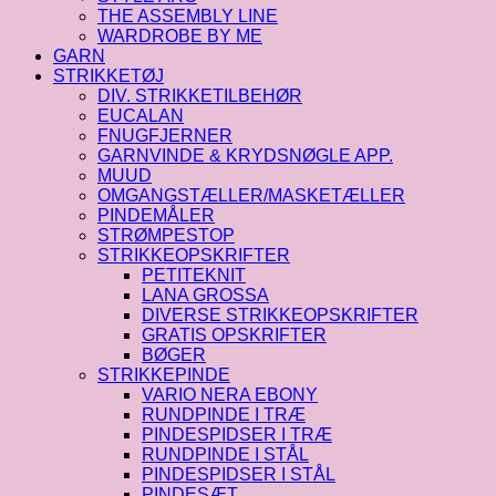
THE ASSEMBLY LINE
WARDROBE BY ME
GARN
STRIKKETØJ
DIV. STRIKKETILBEHØR
EUCALAN
FNUGFJERNER
GARNVINDE & KRYDSNØGLE APP.
MUUD
OMGANGSTÆLLER/MASKETÆLLER
PINDEMÅLER
STRØMPESTOP
STRIKKEOPSKRIFTER
PETITEKNIT
LANA GROSSA
DIVERSE STRIKKEOPSKRIFTER
GRATIS OPSKRIFTER
BØGER
STRIKKEPINDE
VARIO NERA EBONY
RUNDPINDE I TRÆ
PINDESPIDSER I TRÆ
RUNDPINDE I STÅL
PINDESPIDSER I STÅL
PINDESÆT