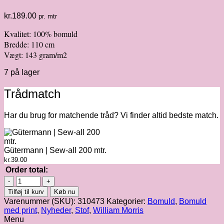
kr.
189.00
pr. mtr
Kvalitet: 100% bomuld
Bredde: 110 cm
Vægt: 143 gram/m2
7 på lager
Trådmatch
Har du brug for matchende tråd? Vi finder altid bedste match.
Gütermann | Sew-all 200 mtr.
kr.
39.00
Order total:
Morris
&
Tilføj til kurv
Køb nu
Co
Varenummer (SKU):
310473
Kategorier:
Bomuld
,
Bomuld
|
med print
,
Nyheder
,
Stof
,
William Morris
Loddon
Menu