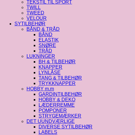
TEKSTIL TIL SPORT
TWILL
TWEED
VELOUR
SYTILBEHØR
BÅND & TRÅD
BÅND
ELASTIK
SNØRE
TRÅD
LUKNINGER
BH & TILBEHØR
KNAPPER
LYNLÅSE
TANG & TILBEHØR
TRYKKNAPPER
HOBBY m.m
GARDINTILBEHØR
HOBBY & DEKO
LÆDERREMME
POMPONER
STRYGEMÆRKER
DET UUNDVÆRLIGE
DIVERSE SYTILBEHØR
LABELS