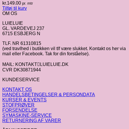
kr.
149.00
pr. mtr
Tilføj til kurv
OM OS
LUIELUIE
GL. VARDEVEJ 237
6715 ESBJERG N
TLF. NR 61310815
(ved travlhed i butikken vil tlf være slukket. Kontakt os her via
mail eller Facebook. Tak for din forståelse).
MAIL: KONTAKTLUIELUIE.DK
CVR DK30871944
KUNDESERVICE
KONTAKT OS
HANDELSBETINGELSER & PERSONDATA
KURSER & EVENTS
STOFPRØVER
FORSENDELSE
SYMASKINE-SERVICE
RETURNERING AF VARER