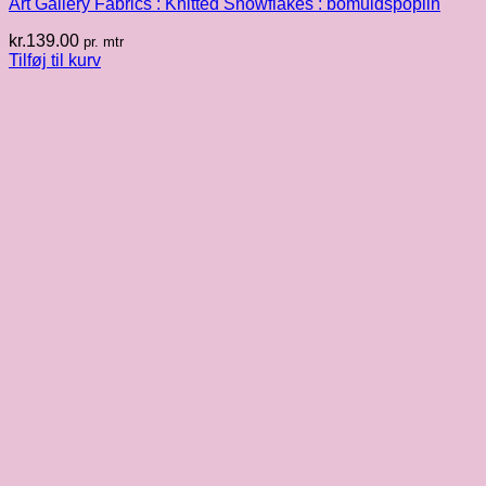
Art Gallery Fabrics : Knitted Snowflakes : bomuldspoplin
kr.
139.00
pr. mtr
Tilføj til kurv