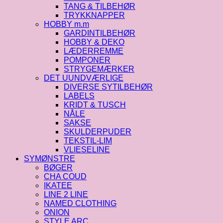
TANG & TILBEHØR
TRYKKNAPPER
HOBBY m.m
GARDINTILBEHØR
HOBBY & DEKO
LÆDERREMME
POMPONER
STRYGEMÆRKER
DET UUNDVÆRLIGE
DIVERSE SYTILBEHØR
LABELS
KRIDT & TUSCH
NÅLE
SAKSE
SKULDERPUDER
TEKSTIL-LIM
VLIESELINE
SYMØNSTRE
BØGER
CHA COUD
IKATEE
LINE 2 LINE
NAMED CLOTHING
ONION
STYLE ARC