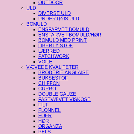
OUTDOOR
ULD
DIVERSE ULD
UNDERTØJS ULD
BOMULD
ENSFARVET BOMULD
ENSFARVET BOMULD/HØR
BOMULD MED PRINT
LIBERTY STOF
LÆRRED
PATCHWORK
VOILE
VÆVEDE KVALITETER
BRODERIE ANGLAISE
BUKSESTOF
CHIFFON
CUPRO
DOUBLE GAUZE
FASTVÆVET VISKOSE
FILT
FLONNEL
FOER
HØR
ORGANZA
PELS