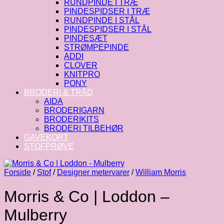
RUNDPINDE I TRÆ
PINDESPIDSER I TRÆ
RUNDPINDE I STÅL
PINDESPIDSER I STÅL
PINDESÆT
STRØMPEPINDE
ADDI
CLOVER
KNITPRO
PONY
BRODERI & TRÅD
AIDA
BRODERIGARN
BRODERIKITS
BRODERI TILBEHØR
GAVEKORT
STOFPRØVE
Forside
/
Stof
/
Designer metervarer
/
William Morris
Morris & Co | Loddon –
Mulberry