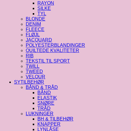
RAYON
SILKE
TYL
BLONDE
DENIM
FLEECE
FLØJL
JACQUARD
POLYESTERBLANDINGER
QUILTEDE KVALITETER
RIB
TEKSTIL TIL SPORT
TWILL
TWEED
VELOUR
SYTILBEHØR
BÅND & TRÅD
BÅND
ELASTIK
SNØRE
TRÅD
LUKNINGER
BH & TILBEHØR
KNAPPER
LYNLÅSE