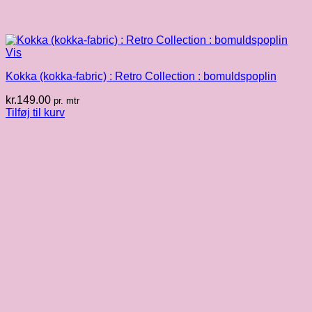
Vis
Kokka (kokka-fabric) : Retro Collection : bomuldspoplin
kr.
149.00
pr. mtr
Tilføj til kurv