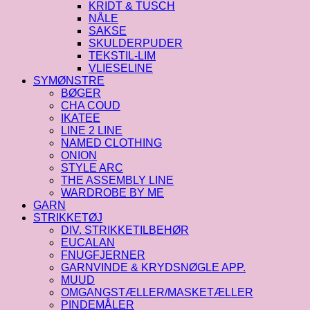
KRIDT & TUSCH
NÅLE
SAKSE
SKULDERPUDER
TEKSTIL-LIM
VLIESELINE
SYMØNSTRE
BØGER
CHA COUD
IKATEE
LINE 2 LINE
NAMED CLOTHING
ONION
STYLE ARC
THE ASSEMBLY LINE
WARDROBE BY ME
GARN
STRIKKETØJ
DIV. STRIKKETILBEHØR
EUCALAN
FNUGFJERNER
GARNVINDE & KRYDSNØGLE APP.
MUUD
OMGANGSTÆLLER/MASKETÆLLER
PINDEMÅLER