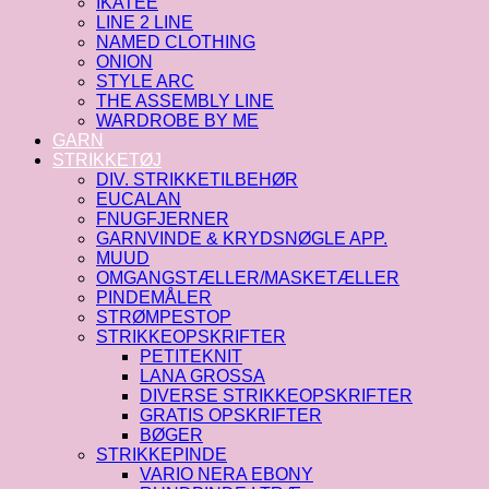
IKATEE
LINE 2 LINE
NAMED CLOTHING
ONION
STYLE ARC
THE ASSEMBLY LINE
WARDROBE BY ME
GARN
STRIKKETØJ
DIV. STRIKKETILBEHØR
EUCALAN
FNUGFJERNER
GARNVINDE & KRYDSNØGLE APP.
MUUD
OMGANGSTÆLLER/MASKETÆLLER
PINDEMÅLER
STRØMPESTOP
STRIKKEOPSKRIFTER
PETITEKNIT
LANA GROSSA
DIVERSE STRIKKEOPSKRIFTER
GRATIS OPSKRIFTER
BØGER
STRIKKEPINDE
VARIO NERA EBONY