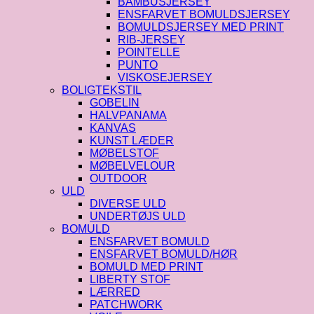
BAMBUSJERSEY
ENSFARVET BOMULDSJERSEY
BOMULDSJERSEY MED PRINT
RIB-JERSEY
POINTELLE
PUNTO
VISKOSEJERSEY
BOLIGTEKSTIL
GOBELIN
HALVPANAMA
KANVAS
KUNST LÆDER
MØBELSTOF
MØBELVELOUR
OUTDOOR
ULD
DIVERSE ULD
UNDERTØJS ULD
BOMULD
ENSFARVET BOMULD
ENSFARVET BOMULD/HØR
BOMULD MED PRINT
LIBERTY STOF
LÆRRED
PATCHWORK