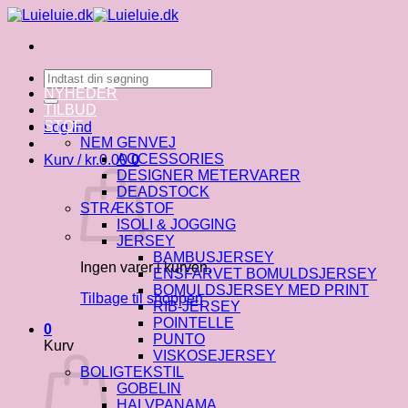
Fortsæt
til
indhold
Søg
efter:
NYHEDER
TILBUD
STOF
Log ind
NEM GENVEJ
ACCESSORIES
Kurv /
kr.
0.00
0
DESIGNER METERVARER
DEADSTOCK
STRÆKSTOF
ISOLI & JOGGING
JERSEY
BAMBUSJERSEY
Ingen varer i kurven.
ENSFARVET BOMULDSJERSEY
BOMULDSJERSEY MED PRINT
Tilbage til shoppen
RIB-JERSEY
POINTELLE
0
PUNTO
Kurv
VISKOSEJERSEY
BOLIGTEKSTIL
GOBELIN
HALVPANAMA