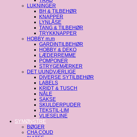
TRÅD
LUKNINGER
BH & TILBEHØR
KNAPPER
LYNLÅSE
TANG & TILBEHØR
TRYKKNAPPER
HOBBY m.m
GARDINTILBEHØR
HOBBY & DEKO
LÆDERREMME
POMPONER
STRYGEMÆRKER
DET UUNDVÆRLIGE
DIVERSE SYTILBEHØR
LABELS
KRIDT & TUSCH
NÅLE
SAKSE
SKULDERPUDER
TEKSTIL-LIM
VLIESELINE
SYMØNSTRE
BØGER
CHA COUD