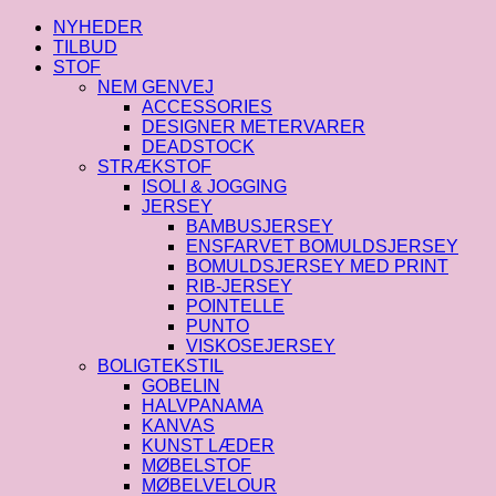
-
Mulberry
NYHEDER
antal
TILBUD
STOF
NEM GENVEJ
ACCESSORIES
DESIGNER METERVARER
DEADSTOCK
STRÆKSTOF
ISOLI & JOGGING
JERSEY
BAMBUSJERSEY
ENSFARVET BOMULDSJERSEY
BOMULDSJERSEY MED PRINT
RIB-JERSEY
POINTELLE
PUNTO
VISKOSEJERSEY
BOLIGTEKSTIL
GOBELIN
HALVPANAMA
KANVAS
KUNST LÆDER
MØBELSTOF
MØBELVELOUR