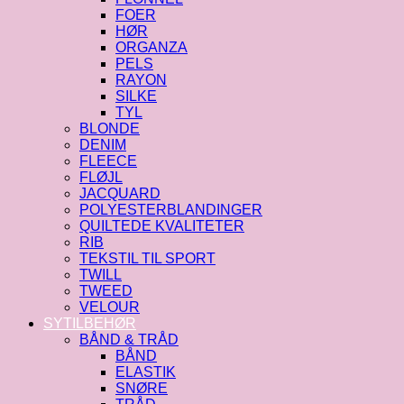
FOER
HØR
ORGANZA
PELS
RAYON
SILKE
TYL
BLONDE
DENIM
FLEECE
FLØJL
JACQUARD
POLYESTERBLANDINGER
QUILTEDE KVALITETER
RIB
TEKSTIL TIL SPORT
TWILL
TWEED
VELOUR
SYTILBEHØR
BÅND & TRÅD
BÅND
ELASTIK
SNØRE