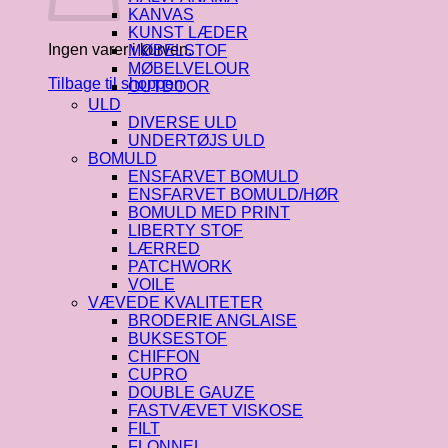
KANVAS
KUNST LÆDER
Ingen varer i kurven.
MØBELSTOF
MØBELVELOUR
Tilbage til shoppen
OUTDOOR
ULD
DIVERSE ULD
UNDERTØJS ULD
BOMULD
ENSFARVET BOMULD
ENSFARVET BOMULD/HØR
BOMULD MED PRINT
LIBERTY STOF
LÆRRED
PATCHWORK
VOILE
VÆVEDE KVALITETER
BRODERIE ANGLAISE
BUKSESTOF
CHIFFON
CUPRO
DOUBLE GAUZE
FASTVÆVET VISKOSE
FILT
FLONNEL