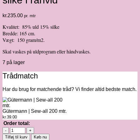
silke i råhvid
kr.
235.00
pr. mtr
Kvalitet: 85% uld 15% silke
Bredde: 165 cm.
Vægt: 150 gram/m2.
Skal vaskes på uldprogram eller håndvaskes.
7 på lager
Trådmatch
Har du brug for matchende tråd? Vi finder altid bedste match.
Gütermann | Sew-all 200 mtr.
kr.
39.00
Order total:
Light
&
Tilføj til kurv
Køb nu