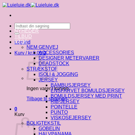
Fortsæt
til
indhold
Søg
efter:
NYHEDER
TILBUD
STOF
Log ind
NEM GENVEJ
ACCESSORIES
Kurv /
kr.
0.00
0
DESIGNER METERVARER
DEADSTOCK
STRÆKSTOF
ISOLI & JOGGING
JERSEY
BAMBUSJERSEY
Ingen varer i kurven.
ENSFARVET BOMULDSJERSEY
BOMULDSJERSEY MED PRINT
Tilbage til shoppen
RIB-JERSEY
POINTELLE
0
PUNTO
Kurv
VISKOSEJERSEY
BOLIGTEKSTIL
GOBELIN
HALVPANAMA