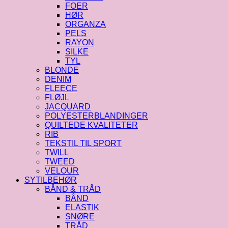
FOER
HØR
ORGANZA
PELS
RAYON
SILKE
TYL
BLONDE
DENIM
FLEECE
FLØJL
JACQUARD
POLYESTERBLANDINGER
QUILTEDE KVALITETER
RIB
TEKSTIL TIL SPORT
TWILL
TWEED
VELOUR
SYTILBEHØR
BÅND & TRÅD
BÅND
ELASTIK
SNØRE
TRÅD