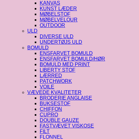
KANVAS
KUNST LÆDER
MØBELSTOF
MØBELVELOUR
OUTDOOR
ULD
DIVERSE ULD
UNDERTØJS ULD
BOMULD
ENSFARVET BOMULD
ENSFARVET BOMULD/HØR
BOMULD MED PRINT
LIBERTY STOF
LÆRRED
PATCHWORK
VOILE
VÆVEDE KVALITETER
BRODERIE ANGLAISE
BUKSESTOF
CHIFFON
CUPRO
DOUBLE GAUZE
FASTVÆVET VISKOSE
FILT
FLONNEL