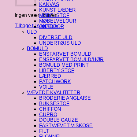
KANVAS
KUNST LÆDER
Ingen varer i kurven.
MØBELSTOF
MØBELVELOUR
Tilbage til shoppen
OUTDOOR
ULD
DIVERSE ULD
UNDERTØJS ULD
BOMULD
ENSFARVET BOMULD
ENSFARVET BOMULD/HØR
BOMULD MED PRINT
LIBERTY STOF
LÆRRED
PATCHWORK
VOILE
VÆVEDE KVALITETER
BRODERIE ANGLAISE
BUKSESTOF
CHIFFON
CUPRO
DOUBLE GAUZE
FASTVÆVET VISKOSE
FILT
FLONNEL