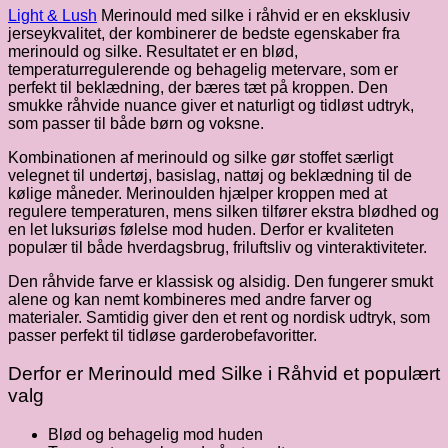
Light & Lush
Merinould med silke i råhvid er en eksklusiv
jerseykvalitet, der kombinerer de bedste egenskaber fra
merinould og silke. Resultatet er en blød,
temperaturregulerende og behagelig metervare, som er
perfekt til beklædning, der bæres tæt på kroppen. Den
smukke råhvide nuance giver et naturligt og tidløst udtryk,
som passer til både børn og voksne.
Kombinationen af merinould og silke gør stoffet særligt
velegnet til undertøj, basislag, nattøj og beklædning til de
kølige måneder. Merinoulden hjælper kroppen med at
regulere temperaturen, mens silken tilfører ekstra blødhed og
en let luksuriøs følelse mod huden. Derfor er kvaliteten
populær til både hverdagsbrug, friluftsliv og vinteraktiviteter.
Den råhvide farve er klassisk og alsidig. Den fungerer smukt
alene og kan nemt kombineres med andre farver og
materialer. Samtidig giver den et rent og nordisk udtryk, som
passer perfekt til tidløse garderobefavoritter.
Derfor er Merinould med Silke i Råhvid et populært
valg
Blød og behagelig mod huden