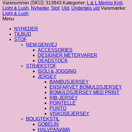
Lush
Varenummer (SKU):
313843
Kategorier:
L & L Merino Knit
,
|
Light & Lush
,
Nyheder
,
Stof
,
Uld
,
Undertøjs uld
Varemærke:
Merinould
Light & Lush
med
Menu
silke
i
NYHEDER
råhvid
TILBUD
antal
STOF
NEM GENVEJ
ACCESSORIES
DESIGNER METERVARER
DEADSTOCK
STRÆKSTOF
ISOLI & JOGGING
JERSEY
BAMBUSJERSEY
ENSFARVET BOMULDSJERSEY
BOMULDSJERSEY MED PRINT
RIB-JERSEY
POINTELLE
PUNTO
VISKOSEJERSEY
BOLIGTEKSTIL
GOBELIN
HALVPANAMA