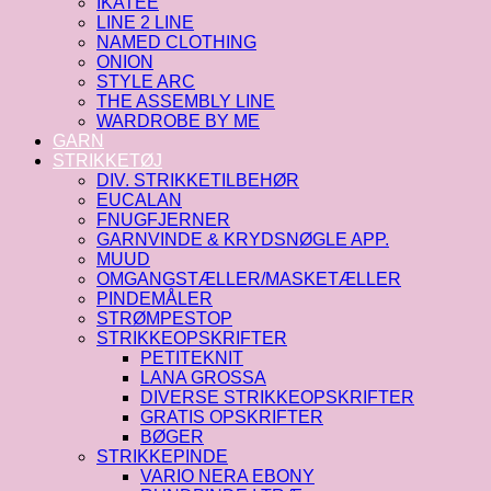
IKATEE
LINE 2 LINE
NAMED CLOTHING
ONION
STYLE ARC
THE ASSEMBLY LINE
WARDROBE BY ME
GARN
STRIKKETØJ
DIV. STRIKKETILBEHØR
EUCALAN
FNUGFJERNER
GARNVINDE & KRYDSNØGLE APP.
MUUD
OMGANGSTÆLLER/MASKETÆLLER
PINDEMÅLER
STRØMPESTOP
STRIKKEOPSKRIFTER
PETITEKNIT
LANA GROSSA
DIVERSE STRIKKEOPSKRIFTER
GRATIS OPSKRIFTER
BØGER
STRIKKEPINDE
VARIO NERA EBONY