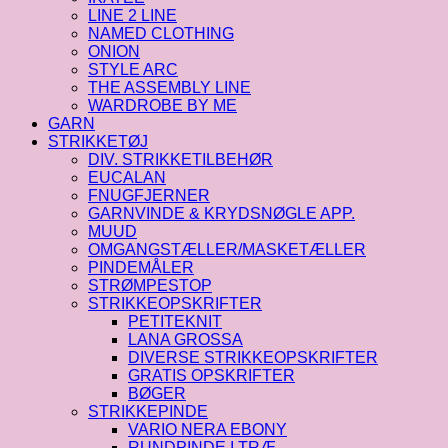
LINE 2 LINE
NAMED CLOTHING
ONION
STYLE ARC
THE ASSEMBLY LINE
WARDROBE BY ME
GARN
STRIKKETØJ
DIV. STRIKKETILBEHØR
EUCALAN
FNUGFJERNER
GARNVINDE & KRYDSNØGLE APP.
MUUD
OMGANGSTÆLLER/MASKETÆLLER
PINDEMÅLER
STRØMPESTOP
STRIKKEOPSKRIFTER
PETITEKNIT
LANA GROSSA
DIVERSE STRIKKEOPSKRIFTER
GRATIS OPSKRIFTER
BØGER
STRIKKEPINDE
VARIO NERA EBONY
RUNDPINDE I TRÆ