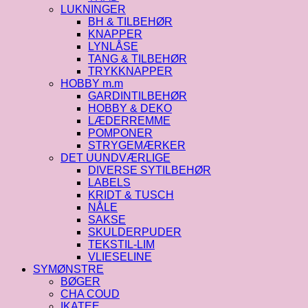
LUKNINGER
BH & TILBEHØR
KNAPPER
LYNLÅSE
TANG & TILBEHØR
TRYKKNAPPER
HOBBY m.m
GARDINTILBEHØR
HOBBY & DEKO
LÆDERREMME
POMPONER
STRYGEMÆRKER
DET UUNDVÆRLIGE
DIVERSE SYTILBEHØR
LABELS
KRIDT & TUSCH
NÅLE
SAKSE
SKULDERPUDER
TEKSTIL-LIM
VLIESELINE
SYMØNSTRE
BØGER
CHA COUD
IKATEE