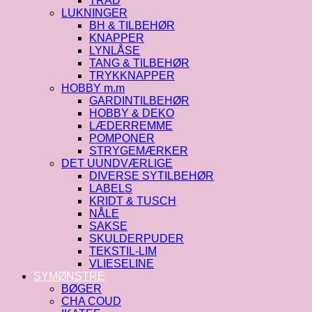
TRÅD
LUKNINGER
BH & TILBEHØR
KNAPPER
LYNLÅSE
TANG & TILBEHØR
TRYKKNAPPER
HOBBY m.m
GARDINTILBEHØR
HOBBY & DEKO
LÆDERREMME
POMPONER
STRYGEMÆRKER
DET UUNDVÆRLIGE
DIVERSE SYTILBEHØR
LABELS
KRIDT & TUSCH
NÅLE
SAKSE
SKULDERPUDER
TEKSTIL-LIM
VLIESELINE
SYMØNSTRE
BØGER
CHA COUD