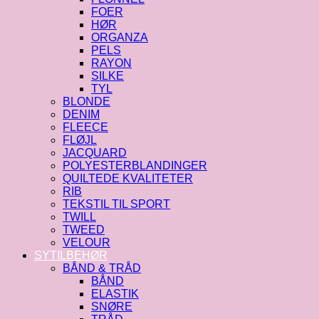
FOER
HØR
ORGANZA
PELS
RAYON
SILKE
TYL
BLONDE
DENIM
FLEECE
FLØJL
JACQUARD
POLYESTERBLANDINGER
QUILTEDE KVALITETER
RIB
TEKSTIL TIL SPORT
TWILL
TWEED
VELOUR
SYTILBEHØR
BÅND & TRÅD
BÅND
ELASTIK
SNØRE