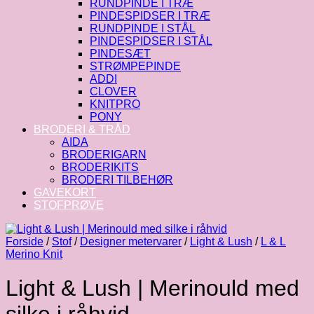
RUNDPINDE I TRÆ
PINDESPIDSER I TRÆ
RUNDPINDE I STÅL
PINDESPIDSER I STÅL
PINDESÆT
STRØMPEPINDE
ADDI
CLOVER
KNITPRO
PONY
BRODERI & TRÅD
AIDA
BRODERIGARN
BRODERIKITS
BRODERI TILBEHØR
GAVEKORT
STOFPRØVE
Forside
/
Stof
/
Designer metervarer
/
Light & Lush
/
L & L
Merino Knit
Light & Lush | Merinould med