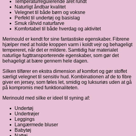
Temperaturregulerende året rundt
Naturligt åndbar kvalitet
Velegnet til både børn og voksne
Perfekt til undertøj og basislag
Smuk råhvid naturfarve
Komfortabel til både hverdag og aktivitet
Merinould er kendt for sine fantastiske egenskaber. Fibrene
hjælper med at holde kroppen varm i koldt vejr og behageligt
tempereret, når det er mildere. Samtidig har materialet
naturlige fugttransporterende egenskaber, som gør det
behageligt at bære gennem hele dagen.
Silken tilfører en ekstra dimension af komfort og gør stoffet
særligt velegnet til sensitiv hud. Kombinationen af de to fibre
giver en jersey, som føles let, smidig og luksuriøs uden at gå
på kompromis med funktionaliteten.
Merinould med silke er ideel til syning af:
Undertøj
Undertrøjer
Leggings
Langærmede bluser
Babytøj
Nattøj