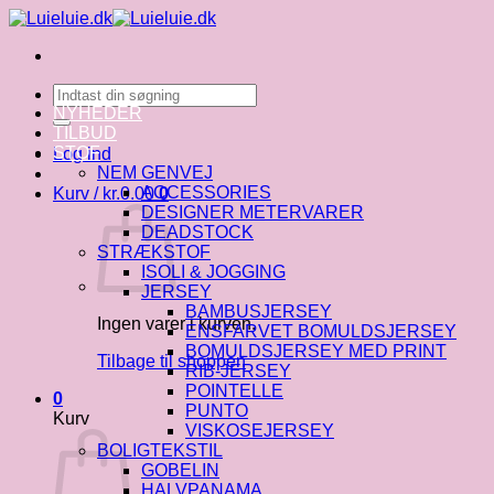
Fortsæt
til
indhold
Søg
efter:
NYHEDER
TILBUD
STOF
Log ind
NEM GENVEJ
ACCESSORIES
Kurv /
kr.
0.00
0
DESIGNER METERVARER
DEADSTOCK
STRÆKSTOF
ISOLI & JOGGING
JERSEY
BAMBUSJERSEY
Ingen varer i kurven.
ENSFARVET BOMULDSJERSEY
BOMULDSJERSEY MED PRINT
Tilbage til shoppen
RIB-JERSEY
POINTELLE
0
PUNTO
Kurv
VISKOSEJERSEY
BOLIGTEKSTIL
GOBELIN
HALVPANAMA