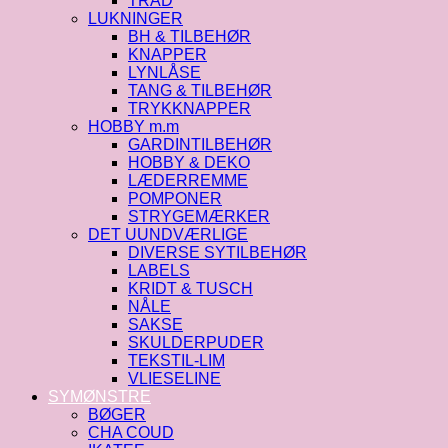
TRÅD
LUKNINGER
BH & TILBEHØR
KNAPPER
LYNLÅSE
TANG & TILBEHØR
TRYKKNAPPER
HOBBY m.m
GARDINTILBEHØR
HOBBY & DEKO
LÆDERREMME
POMPONER
STRYGEMÆRKER
DET UUNDVÆRLIGE
DIVERSE SYTILBEHØR
LABELS
KRIDT & TUSCH
NÅLE
SAKSE
SKULDERPUDER
TEKSTIL-LIM
VLIESELINE
SYMØNSTRE
BØGER
CHA COUD