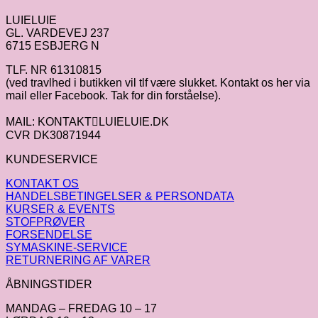
LUIELUIE
GL. VARDEVEJ 237
6715 ESBJERG N
TLF. NR 61310815
(ved travlhed i butikken vil tlf være slukket. Kontakt os her via
mail eller Facebook. Tak for din forståelse).
MAIL: KONTAKTLUIELUIE.DK
CVR DK30871944
KUNDESERVICE
KONTAKT OS
HANDELSBETINGELSER & PERSONDATA
KURSER & EVENTS
STOFPRØVER
FORSENDELSE
SYMASKINE-SERVICE
RETURNERING AF VARER
ÅBNINGSTIDER
MANDAG – FREDAG 10 – 17