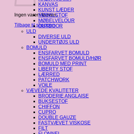
KANVAS
KUNST LÆDER
Ingen varer i kurven.
MØBELSTOF
MØBELVELOUR
Tilbage til shoppen
OUTDOOR
ULD
DIVERSE ULD
UNDERTØJS ULD
BOMULD
ENSFARVET BOMULD
ENSFARVET BOMULD/HØR
BOMULD MED PRINT
LIBERTY STOF
LÆRRED
PATCHWORK
VOILE
VÆVEDE KVALITETER
BRODERIE ANGLAISE
BUKSESTOF
CHIFFON
CUPRO
DOUBLE GAUZE
FASTVÆVET VISKOSE
FILT
FLONNEL