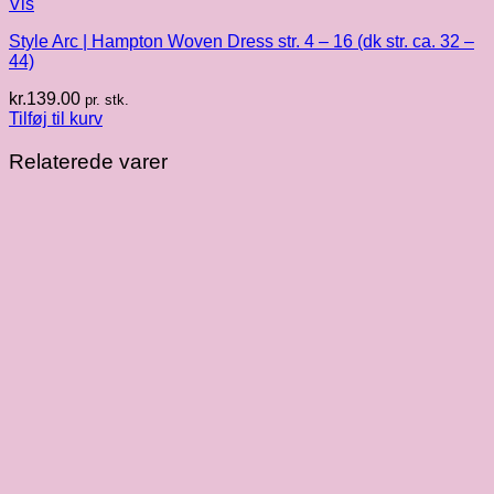
Vis
Style Arc | Hampton Woven Dress str. 4 – 16 (dk str. ca. 32 –
44)
kr.
139.00
pr. stk.
Tilføj til kurv
Relaterede varer