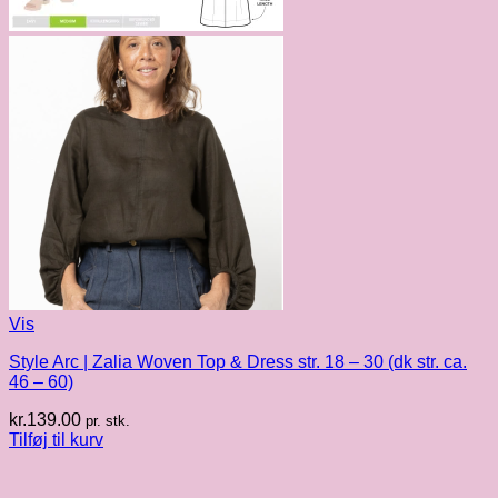
Vis
Style Arc | Zalia Woven Top & Dress str. 18 – 30 (dk str. ca.
46 – 60)
kr.
139.00
pr. stk.
Tilføj til kurv