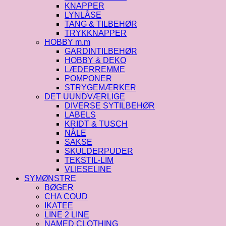
KNAPPER
LYNLÅSE
TANG & TILBEHØR
TRYKKNAPPER
HOBBY m.m
GARDINTILBEHØR
HOBBY & DEKO
LÆDERREMME
POMPONER
STRYGEMÆRKER
DET UUNDVÆRLIGE
DIVERSE SYTILBEHØR
LABELS
KRIDT & TUSCH
NÅLE
SAKSE
SKULDERPUDER
TEKSTIL-LIM
VLIESELINE
SYMØNSTRE
BØGER
CHA COUD
IKATEE
LINE 2 LINE
NAMED CLOTHING