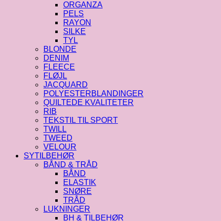
ORGANZA
PELS
RAYON
SILKE
TYL
BLONDE
DENIM
FLEECE
FLØJL
JACQUARD
POLYESTERBLANDINGER
QUILTEDE KVALITETER
RIB
TEKSTIL TIL SPORT
TWILL
TWEED
VELOUR
SYTILBEHØR
BÅND & TRÅD
BÅND
ELASTIK
SNØRE
TRÅD
LUKNINGER
BH & TILBEHØR