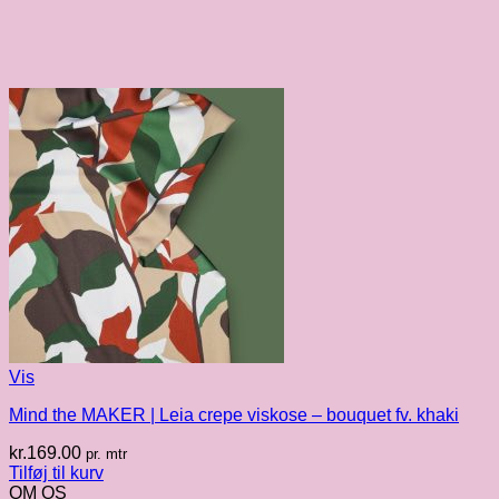
Vis
Mind the MAKER | Leia crepe viskose – bouquet fv. khaki
kr.
169.00
pr. mtr
Tilføj til kurv
OM OS