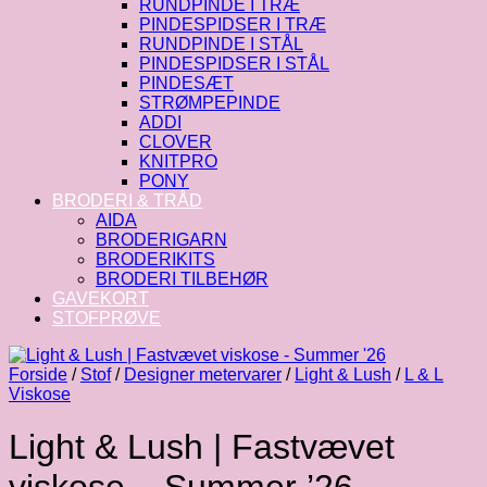
RUNDPINDE I TRÆ
PINDESPIDSER I TRÆ
RUNDPINDE I STÅL
PINDESPIDSER I STÅL
PINDESÆT
STRØMPEPINDE
ADDI
CLOVER
KNITPRO
PONY
BRODERI & TRÅD
AIDA
BRODERIGARN
BRODERIKITS
BRODERI TILBEHØR
GAVEKORT
STOFPRØVE
Forside
/
Stof
/
Designer metervarer
/
Light & Lush
/
L & L
Viskose
Light & Lush | Fastvævet