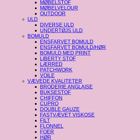
MØBELSTOF
MØBELVELOUR
OUTDOOR
ULD
DIVERSE ULD
UNDERTØJS ULD
BOMULD
ENSFARVET BOMULD
ENSFARVET BOMULD/HØR
BOMULD MED PRINT
LIBERTY STOF
LÆRRED
PATCHWORK
VOILE
VÆVEDE KVALITETER
BRODERIE ANGLAISE
BUKSESTOF
CHIFFON
CUPRO
DOUBLE GAUZE
FASTVÆVET VISKOSE
FILT
FLONNEL
FOER
HØR