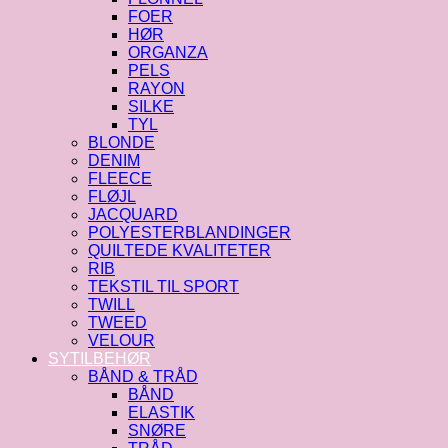
FOER
HØR
ORGANZA
PELS
RAYON
SILKE
TYL
BLONDE
DENIM
FLEECE
FLØJL
JACQUARD
POLYESTERBLANDINGER
QUILTEDE KVALITETER
RIB
TEKSTIL TIL SPORT
TWILL
TWEED
VELOUR
SYTILBEHØR
BÅND & TRÅD
BÅND
ELASTIK
SNØRE