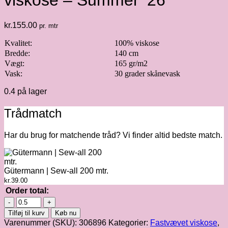
viskose – Summer ’26
kr.
155.00
pr. mtr
Kvalitet:
100% viskose
Bredde:
140 cm
Vægt:
165 gr/m2
Vask:
30 grader skånevask
0.4 på lager
Trådmatch
Har du brug for matchende tråd? Vi finder altid bedste match.
Gütermann | Sew-all 200 mtr.
kr.
39.00
Order total:
Light
&
Tilføj til kurv
Køb nu
Lush
Varenummer (SKU):
306896
Kategorier:
Fastvævet viskose
,