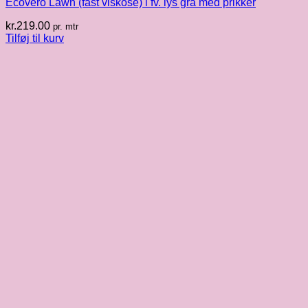
Ecovero Lawn (fast viskose) i fv. lys grå med prikker
kr.
219.00
pr. mtr
Tilføj til kurv