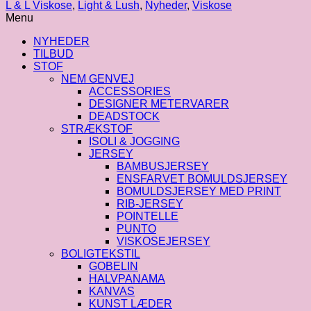
|
L & L Viskose
,
Light & Lush
,
Nyheder
,
Viskose
Fastvævet
Menu
viskose
-
NYHEDER
Summer
TILBUD
'26
STOF
antal
NEM GENVEJ
ACCESSORIES
DESIGNER METERVARER
DEADSTOCK
STRÆKSTOF
ISOLI & JOGGING
JERSEY
BAMBUSJERSEY
ENSFARVET BOMULDSJERSEY
BOMULDSJERSEY MED PRINT
RIB-JERSEY
POINTELLE
PUNTO
VISKOSEJERSEY
BOLIGTEKSTIL
GOBELIN
HALVPANAMA
KANVAS
KUNST LÆDER