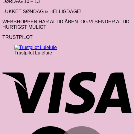
LØRDAG 10 – 13
LUKKET SØNDAG & HELLIGDAGE!
WEBSHOPPEN HAR ALTID ÅBEN, OG VI SENDER ALTID
HURTIGST MULIGT!
TRUSTPILOT
Trustpilot Luieluie
V
M