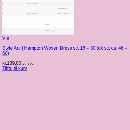
Vis
Style Arc | Hampton Woven Dress str. 18 – 30 (dk str. ca. 46 –
60)
kr.
139.00
pr. stk.
Tilføj til kurv