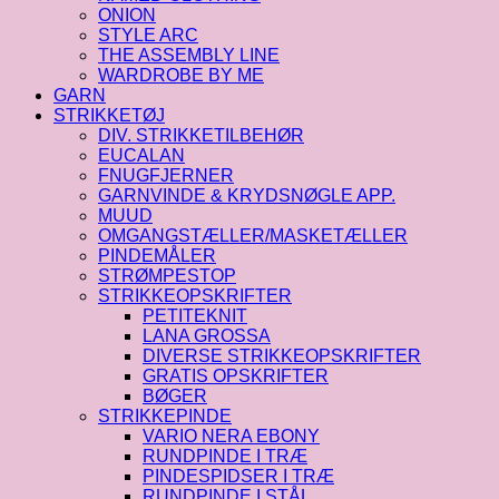
ONION
STYLE ARC
THE ASSEMBLY LINE
WARDROBE BY ME
GARN
STRIKKETØJ
DIV. STRIKKETILBEHØR
EUCALAN
FNUGFJERNER
GARNVINDE & KRYDSNØGLE APP.
MUUD
OMGANGSTÆLLER/MASKETÆLLER
PINDEMÅLER
STRØMPESTOP
STRIKKEOPSKRIFTER
PETITEKNIT
LANA GROSSA
DIVERSE STRIKKEOPSKRIFTER
GRATIS OPSKRIFTER
BØGER
STRIKKEPINDE
VARIO NERA EBONY
RUNDPINDE I TRÆ
PINDESPIDSER I TRÆ
RUNDPINDE I STÅL