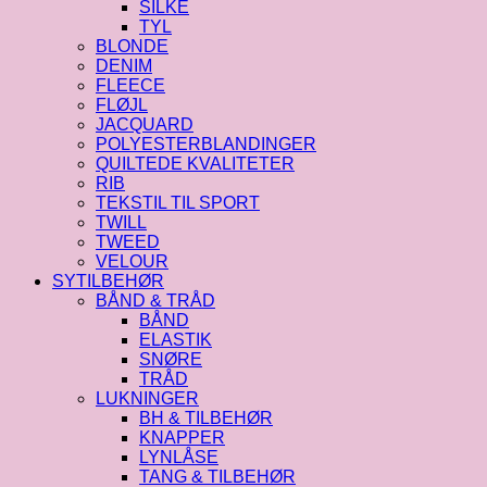
SILKE
TYL
BLONDE
DENIM
FLEECE
FLØJL
JACQUARD
POLYESTERBLANDINGER
QUILTEDE KVALITETER
RIB
TEKSTIL TIL SPORT
TWILL
TWEED
VELOUR
SYTILBEHØR
BÅND & TRÅD
BÅND
ELASTIK
SNØRE
TRÅD
LUKNINGER
BH & TILBEHØR
KNAPPER
LYNLÅSE
TANG & TILBEHØR