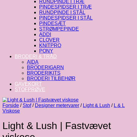
RUNDPINDE I TRÆ
PINDESPIDSER I TRÆ
RUNDPINDE I STÅL
PINDESPIDSER I STÅL
PINDESÆT
STRØMPEPINDE
ADDI
CLOVER
KNITPRO
PONY
BRODERI & TRÅD
AIDA
BRODERIGARN
BRODERIKITS
BRODERI TILBEHØR
GAVEKORT
STOFPRØVE
Forside
/
Stof
/
Designer metervarer
/
Light & Lush
/
L & L
Viskose
Light & Lush | Fastvævet