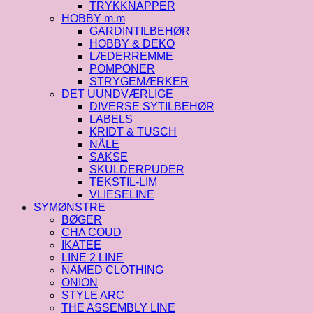
TRYKKNAPPER
HOBBY m.m
GARDINTILBEHØR
HOBBY & DEKO
LÆDERREMME
POMPONER
STRYGEMÆRKER
DET UUNDVÆRLIGE
DIVERSE SYTILBEHØR
LABELS
KRIDT & TUSCH
NÅLE
SAKSE
SKULDERPUDER
TEKSTIL-LIM
VLIESELINE
SYMØNSTRE
BØGER
CHA COUD
IKATEE
LINE 2 LINE
NAMED CLOTHING
ONION
STYLE ARC
THE ASSEMBLY LINE