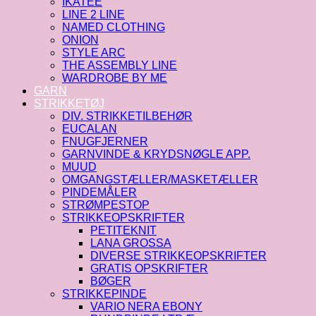
IKATEE
LINE 2 LINE
NAMED CLOTHING
ONION
STYLE ARC
THE ASSEMBLY LINE
WARDROBE BY ME
GARN
STRIKKETØJ
DIV. STRIKKETILBEHØR
EUCALAN
FNUGFJERNER
GARNVINDE & KRYDSNØGLE APP.
MUUD
OMGANGSTÆLLER/MASKETÆLLER
PINDEMÅLER
STRØMPESTOP
STRIKKEOPSKRIFTER
PETITEKNIT
LANA GROSSA
DIVERSE STRIKKEOPSKRIFTER
GRATIS OPSKRIFTER
BØGER
STRIKKEPINDE
VARIO NERA EBONY