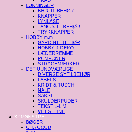
TRÅD
LUKNINGER
BH & TILBEHØR
KNAPPER
LYNLÅSE
TANG & TILBEHØR
TRYKKNAPPER
HOBBY m.m
GARDINTILBEHØR
HOBBY & DEKO
LÆDERREMME
POMPONER
STRYGEMÆRKER
DET UUNDVÆRLIGE
DIVERSE SYTILBEHØR
LABELS
KRIDT & TUSCH
NÅLE
SAKSE
SKULDERPUDER
TEKSTIL-LIM
VLIESELINE
SYMØNSTRE
BØGER
CHA COUD