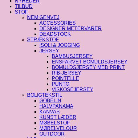
NYHEDER
TILBUD
STOF
NEM GENVEJ
ACCESSORIES
DESIGNER METERVARER
DEADSTOCK
STRÆKSTOF
ISOLI & JOGGING
JERSEY
BAMBUSJERSEY
ENSFARVET BOMULDSJERSEY
BOMULDSJERSEY MED PRINT
RIB-JERSEY
POINTELLE
PUNTO
VISKOSEJERSEY
BOLIGTEKSTIL
GOBELIN
HALVPANAMA
KANVAS
KUNST LÆDER
MØBELSTOF
MØBELVELOUR
OUTDOOR