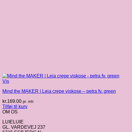
Vis
Mind the MAKER | Leia crepe viskose – petra fv. green
kr.
169.00
pr. mtr
Tilføj til kurv
OM OS
LUIELUIE
GL. VARDEVEJ 237