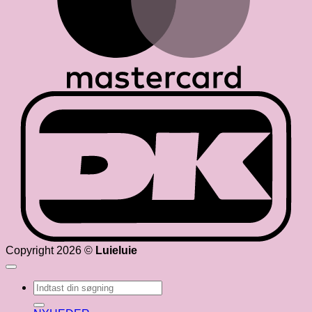
D
Copyright 2026 ©
Luieluie
Søg
efter: