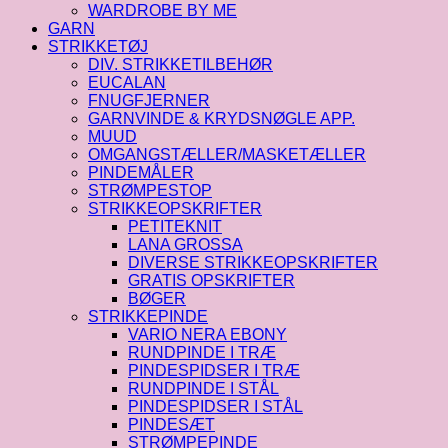
WARDROBE BY ME
GARN
STRIKKETØJ
DIV. STRIKKETILBEHØR
EUCALAN
FNUGFJERNER
GARNVINDE & KRYDSNØGLE APP.
MUUD
OMGANGSTÆLLER/MASKETÆLLER
PINDEMÅLER
STRØMPESTOP
STRIKKEOPSKRIFTER
PETITEKNIT
LANA GROSSA
DIVERSE STRIKKEOPSKRIFTER
GRATIS OPSKRIFTER
BØGER
STRIKKEPINDE
VARIO NERA EBONY
RUNDPINDE I TRÆ
PINDESPIDSER I TRÆ
RUNDPINDE I STÅL
PINDESPIDSER I STÅL
PINDESÆT
STRØMPEPINDE