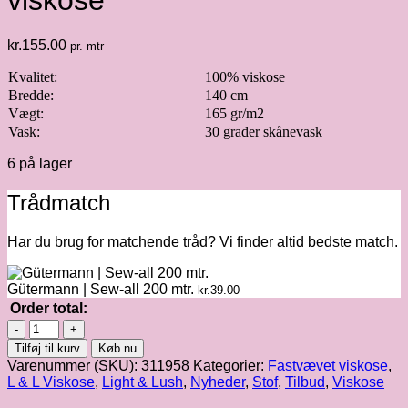
viskose
kr.
155.00
pr. mtr
Kvalitet:
100% viskose
Bredde:
140 cm
Vægt:
165 gr/m2
Vask:
30 grader skånevask
6 på lager
Trådmatch
Har du brug for matchende tråd? Vi finder altid bedste match.
Gütermann | Sew-all 200 mtr.
kr.
39.00
Order total:
Light
&
Tilføj til kurv
Køb nu
Lush
Varenummer (SKU):
311958
Kategorier:
Fastvævet viskose
,
|
L & L Viskose
,
Light & Lush
,
Nyheder
,
Stof
,
Tilbud
,
Viskose
Fastvævet