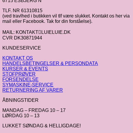
6715 ESBJERG N
TLF. NR 61310815
(ved travlhed i butikken vil tlf være slukket. Kontakt os her via
mail eller Facebook. Tak for din forståelse).
MAIL: KONTAKTLUIELUIE.DK
CVR DK30871944
KUNDESERVICE
KONTAKT OS
HANDELSBETINGELSER & PERSONDATA
KURSER & EVENTS
STOFPRØVER
FORSENDELSE
SYMASKINE-SERVICE
RETURNERING AF VARER
ÅBNINGSTIDER
MANDAG – FREDAG 10 – 17
LØRDAG 10 – 13
LUKKET SØNDAG & HELLIGDAGE!