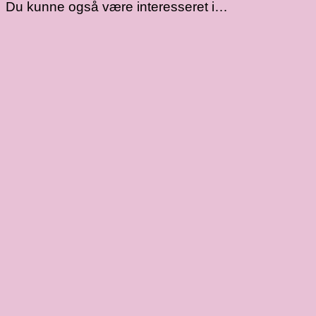
viskose
Du kunne også være interesseret i…
antal