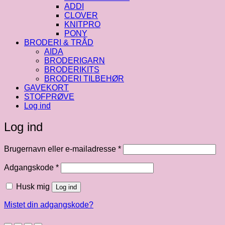
ADDI
CLOVER
KNITPRO
PONY
BRODERI & TRÅD
AIDA
BRODERIGARN
BRODERIKITS
BRODERI TILBEHØR
GAVEKORT
STOFPRØVE
Log ind
Log ind
Påkrævet
Brugernavn eller e-mailadresse
*
Påkrævet
Adgangskode
*
Husk mig
Log ind
Mistet din adgangskode?