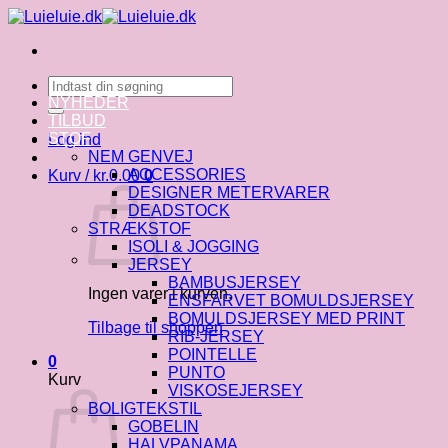
Fortsæt
til
indhold
Søg
efter:
NYHEDER
TILBUD
STOF
Log ind
NEM GENVEJ
ACCESSORIES
Kurv /
kr.
0.00
0
DESIGNER METERVARER
DEADSTOCK
STRÆKSTOF
ISOLI & JOGGING
JERSEY
BAMBUSJERSEY
Ingen varer i kurven.
ENSFARVET BOMULDSJERSEY
BOMULDSJERSEY MED PRINT
Tilbage til shoppen
RIB-JERSEY
POINTELLE
0
PUNTO
Kurv
VISKOSEJERSEY
BOLIGTEKSTIL
GOBELIN
HALVPANAMA