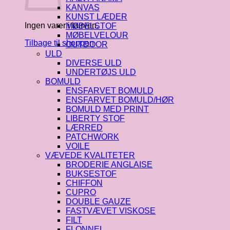
KANVAS
KUNST LÆDER
Ingen varer i kurven.
MØBELSTOF
MØBELVELOUR
Tilbage til shoppen
OUTDOOR
ULD
DIVERSE ULD
UNDERTØJS ULD
BOMULD
ENSFARVET BOMULD
ENSFARVET BOMULD/HØR
BOMULD MED PRINT
LIBERTY STOF
LÆRRED
PATCHWORK
VOILE
VÆVEDE KVALITETER
BRODERIE ANGLAISE
BUKSESTOF
CHIFFON
CUPRO
DOUBLE GAUZE
FASTVÆVET VISKOSE
FILT
FLONNEL