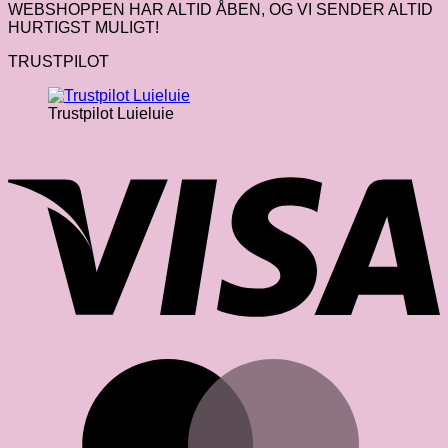
WEBSHOPPEN HAR ALTID ÅBEN, OG VI SENDER ALTID
HURTIGST MULIGT!
TRUSTPILOT
Trustpilot Luieluie
V
M