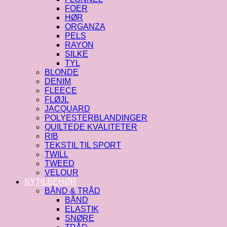
FOER
HØR
ORGANZA
PELS
RAYON
SILKE
TYL
BLONDE
DENIM
FLEECE
FLØJL
JACQUARD
POLYESTERBLANDINGER
QUILTEDE KVALITETER
RIB
TEKSTIL TIL SPORT
TWILL
TWEED
VELOUR
SYTILBEHØR
BÅND & TRÅD
BÅND
ELASTIK
SNØRE