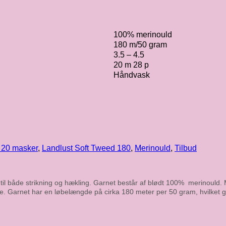
100% merinould
180 m/50 gram
3.5 – 4.5
20 m 28 p
Håndvask
- 20 masker
,
Landlust Soft Tweed 180
,
Merinould
,
Tilbud
il både strikning og hækling. Garnet består af blødt 100% merinould. Med
nde. Garnet har en løbelængde på cirka 180 meter per 50 gram, hvilket gør