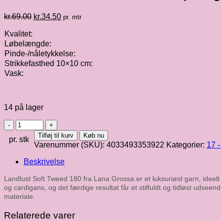
Den
Den
kr.
69.00
kr.
34.50
pr. mtr
oprindelige
aktuelle
Kvalitet:
pris
pris
var:
er:
Løbelængde:
kr.69.00.
kr.34.50.
Pinde-/nåletykkelse:
Strikkefasthed 10×10 cm:
Vask:
14 på lager
Landlust
Soft
Tilføj til kurv
Køb nu
pr. stk
Tweed
Varenummer (SKU):
4033493353922
Kategorier:
17 
180
|
Beskrivelse
beige
meleret
Landlust Soft Tweed 180 fra Lana Grossa er et luksuriøst garn, ideelt t
fv.
og cardigans, og det færdige resultat får et stilfuldt og tidløst udsee
102
materiale.
antal
Relaterede varer