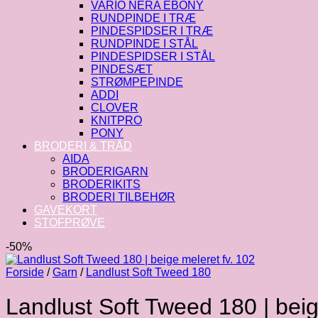
VARIO NERA EBONY
RUNDPINDE I TRÆ
PINDESPIDSER I TRÆ
RUNDPINDE I STÅL
PINDESPIDSER I STÅL
PINDESÆT
STRØMPEPINDE
ADDI
CLOVER
KNITPRO
PONY
BRODERI & TRÅD
AIDA
BRODERIGARN
BRODERIKITS
BRODERI TILBEHØR
GAVEKORT
STOFPRØVE
-50%
Forside
/
Garn
/
Landlust Soft Tweed 180
Landlust Soft Tweed 180 | beig