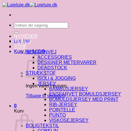
Fortsæt
til
indhold
Søg
efter:
NYHEDER
Log ind
TILBUD
STOF
Kurv /
kr.
0.00
0
NEM GENVEJ
ACCESSORIES
DESIGNER METERVARER
DEADSTOCK
STRÆKSTOF
ISOLI & JOGGING
JERSEY
Ingen varer i kurven.
BAMBUSJERSEY
ENSFARVET BOMULDSJERSEY
Tilbage til shoppen
BOMULDSJERSEY MED PRINT
RIB-JERSEY
0
POINTELLE
Kurv
PUNTO
VISKOSEJERSEY
BOLIGTEKSTIL
GOBELIN