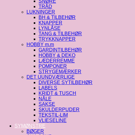
SNØRE
TRÅD
LUKNINGER
BH & TILBEHØR
KNAPPER
LYNLÅSE
TANG & TILBEHØR
TRYKKNAPPER
HOBBY m.m
GARDINTILBEHØR
HOBBY & DEKO
LÆDERREMME
POMPONER
STRYGEMÆRKER
DET UUNDVÆRLIGE
DIVERSE SYTILBEHØR
LABELS
KRIDT & TUSCH
NÅLE
SAKSE
SKULDERPUDER
TEKSTIL-LIM
VLIESELINE
SYMØNSTRE
BØGER