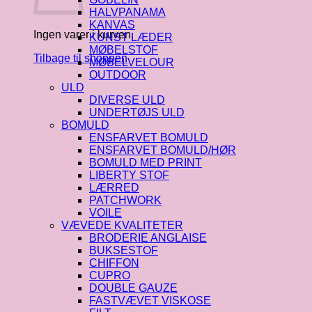
HALVPANAMA
KANVAS
Ingen varer i kurven.
KUNST LÆDER
MØBELSTOF
Tilbage til shoppen
MØBELVELOUR
OUTDOOR
ULD
DIVERSE ULD
UNDERTØJS ULD
BOMULD
ENSFARVET BOMULD
ENSFARVET BOMULD/HØR
BOMULD MED PRINT
LIBERTY STOF
LÆRRED
PATCHWORK
VOILE
VÆVEDE KVALITETER
BRODERIE ANGLAISE
BUKSESTOF
CHIFFON
CUPRO
DOUBLE GAUZE
FASTVÆVET VISKOSE