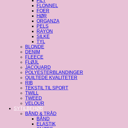
FILT
FLONNEL
FOER
HØR
ORGANZA
PELS
RAYON
SILKE
TYL
BLONDE
DENIM
FLEECE
FLØJL
JACQUARD
POLYESTERBLANDINGER
QUILTEDE KVALITETER
RIB
TEKSTIL TIL SPORT
TWILL
TWEED
VELOUR
SYTILBEHØR
BÅND & TRÅD
BÅND
ELASTIK