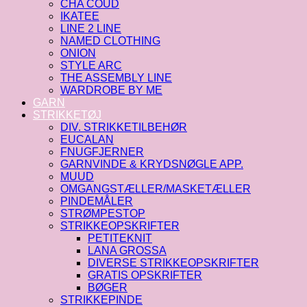
CHA COUD
IKATEE
LINE 2 LINE
NAMED CLOTHING
ONION
STYLE ARC
THE ASSEMBLY LINE
WARDROBE BY ME
GARN
STRIKKETØJ
DIV. STRIKKETILBEHØR
EUCALAN
FNUGFJERNER
GARNVINDE & KRYDSNØGLE APP.
MUUD
OMGANGSTÆLLER/MASKETÆLLER
PINDEMÅLER
STRØMPESTOP
STRIKKEOPSKRIFTER
PETITEKNIT
LANA GROSSA
DIVERSE STRIKKEOPSKRIFTER
GRATIS OPSKRIFTER
BØGER
STRIKKEPINDE