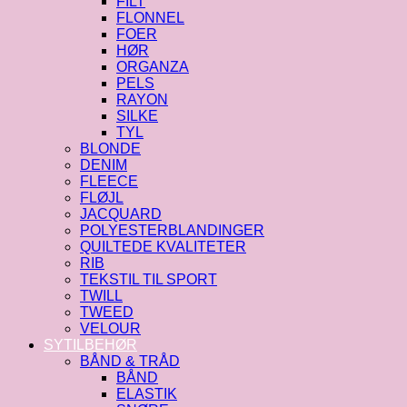
FILT
FLONNEL
FOER
HØR
ORGANZA
PELS
RAYON
SILKE
TYL
BLONDE
DENIM
FLEECE
FLØJL
JACQUARD
POLYESTERBLANDINGER
QUILTEDE KVALITETER
RIB
TEKSTIL TIL SPORT
TWILL
TWEED
VELOUR
SYTILBEHØR
BÅND & TRÅD
BÅND
ELASTIK