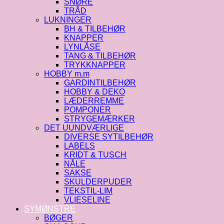
SNØRE
TRÅD
LUKNINGER
BH & TILBEHØR
KNAPPER
LYNLÅSE
TANG & TILBEHØR
TRYKKNAPPER
HOBBY m.m
GARDINTILBEHØR
HOBBY & DEKO
LÆDERREMME
POMPONER
STRYGEMÆRKER
DET UUNDVÆRLIGE
DIVERSE SYTILBEHØR
LABELS
KRIDT & TUSCH
NÅLE
SAKSE
SKULDERPUDER
TEKSTIL-LIM
VLIESELINE
SYMØNSTRE
BØGER