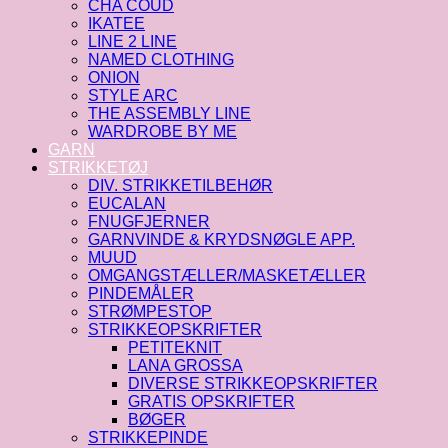
CHA COUD
IKATEE
LINE 2 LINE
NAMED CLOTHING
ONION
STYLE ARC
THE ASSEMBLY LINE
WARDROBE BY ME
GARN
STRIKKETØJ
DIV. STRIKKETILBEHØR
EUCALAN
FNUGFJERNER
GARNVINDE & KRYDSNØGLE APP.
MUUD
OMGANGSTÆLLER/MASKETÆLLER
PINDEMÅLER
STRØMPESTOP
STRIKKEOPSKRIFTER
PETITEKNIT
LANA GROSSA
DIVERSE STRIKKEOPSKRIFTER
GRATIS OPSKRIFTER
BØGER
STRIKKEPINDE