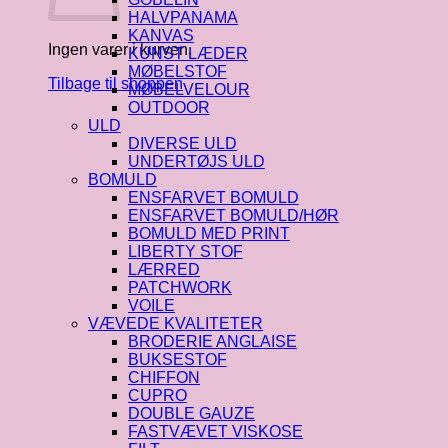
HALVPANAMA
KANVAS
Ingen varer i kurven.
KUNST LÆDER
MØBELSTOF
Tilbage til shoppen
MØBELVELOUR
OUTDOOR
ULD
DIVERSE ULD
UNDERTØJS ULD
BOMULD
ENSFARVET BOMULD
ENSFARVET BOMULD/HØR
BOMULD MED PRINT
LIBERTY STOF
LÆRRED
PATCHWORK
VOILE
VÆVEDE KVALITETER
BRODERIE ANGLAISE
BUKSESTOF
CHIFFON
CUPRO
DOUBLE GAUZE
FASTVÆVET VISKOSE