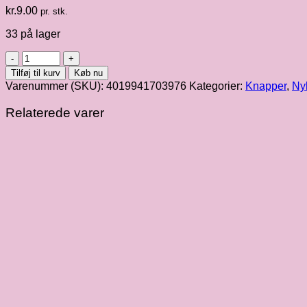
kr.
9.00
pr. stk.
33 på lager
Knap
2/hul
Tilføj til kurv
Køb nu
rød
Varenummer (SKU):
4019941703976
Kategorier:
Knapper
,
Ny
12.5
mm
Relaterede varer
antal