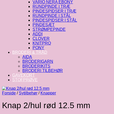
VARIO NERA EBONY
RUNDPINDE I TRÆ
PINDESPIDSER I TRÆ
RUNDPINDE I STÅL
PINDESPIDSER I STÅL
PINDESÆT
STRØMPEPINDE
ADDI
CLOVER
KNITPRO
PONY
BRODERI & TRÅD
AIDA
BRODERIGARN
BRODERIKITS
BRODERI TILBEHØR
GAVEKORT
STOFPRØVE
Forside
/
Sytilbehør
/
Knapper
Knap 2/hul rød 12.5 mm