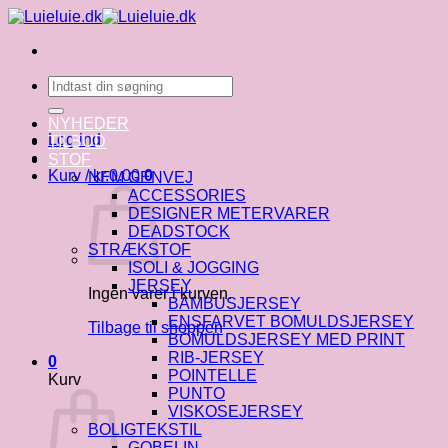
Fortsæt
til
indhold
Søg
efter:
NYHEDER
Log ind
TILBUD
STOF
Kurv /
kr.
0.00
0
NEM GENVEJ
ACCESSORIES
DESIGNER METERVARER
DEADSTOCK
STRÆKSTOF
ISOLI & JOGGING
JERSEY
Ingen varer i kurven.
BAMBUSJERSEY
ENSFARVET BOMULDSJERSEY
Tilbage til shoppen
BOMULDSJERSEY MED PRINT
RIB-JERSEY
0
POINTELLE
Kurv
PUNTO
VISKOSEJERSEY
BOLIGTEKSTIL
GOBELIN