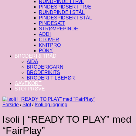
RUNDPINDE I TRÆ
PINDESPIDSER I TRÆ
RUNDPINDE I STÅL
PINDESPIDSER I STÅL
PINDESÆT
STRØMPEPINDE
ADDI
CLOVER
KNITPRO
PONY
BRODERI & TRÅD
AIDA
BRODERIGARN
BRODERIKITS
BRODERI TILBEHØR
GAVEKORT
STOFPRØVE
Forside
/
Stof
/
Isoli og jogging
Isoli | “READY TO PLAY” med
“FairPlay”