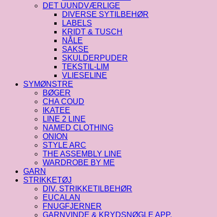
DET UUNDVÆRLIGE
DIVERSE SYTILBEHØR
LABELS
KRIDT & TUSCH
NÅLE
SAKSE
SKULDERPUDER
TEKSTIL-LIM
VLIESELINE
SYMØNSTRE
BØGER
CHA COUD
IKATEE
LINE 2 LINE
NAMED CLOTHING
ONION
STYLE ARC
THE ASSEMBLY LINE
WARDROBE BY ME
GARN
STRIKKETØJ
DIV. STRIKKETILBEHØR
EUCALAN
FNUGFJERNER
GARNVINDE & KRYDSNØGLE APP.