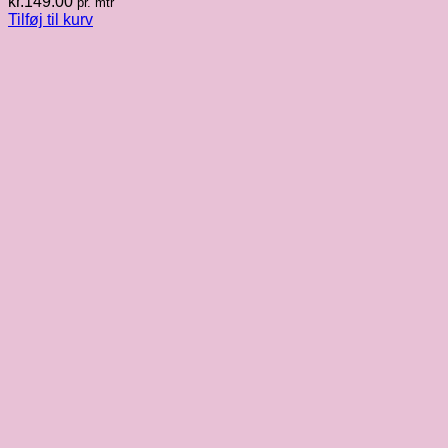
kr.
149.00
pr. mtr
Tilføj til kurv