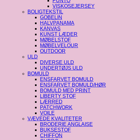
PUNTO
VISKOSEJERSEY
BOLIGTEKSTIL
GOBELIN
HALVPANAMA
KANVAS
KUNST LÆDER
MØBELSTOF
MØBELVELOUR
OUTDOOR
ULD
DIVERSE ULD
UNDERTØJS ULD
BOMULD
ENSFARVET BOMULD
ENSFARVET BOMULD/HØR
BOMULD MED PRINT
LIBERTY STOF
LÆRRED
PATCHWORK
VOILE
VÆVEDE KVALITETER
BRODERIE ANGLAISE
BUKSESTOF
CHIFFON