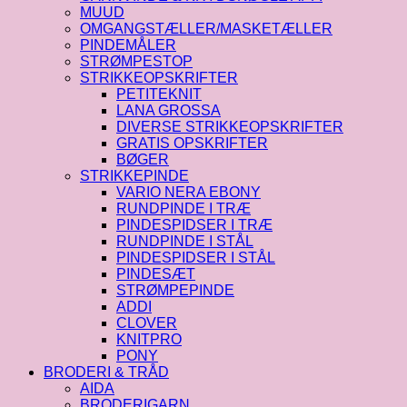
MUUD
OMGANGSTÆLLER/MASKETÆLLER
PINDEMÅLER
STRØMPESTOP
STRIKKEOPSKRIFTER
PETITEKNIT
LANA GROSSA
DIVERSE STRIKKEOPSKRIFTER
GRATIS OPSKRIFTER
BØGER
STRIKKEPINDE
VARIO NERA EBONY
RUNDPINDE I TRÆ
PINDESPIDSER I TRÆ
RUNDPINDE I STÅL
PINDESPIDSER I STÅL
PINDESÆT
STRØMPEPINDE
ADDI
CLOVER
KNITPRO
PONY
BRODERI & TRÅD
AIDA
BRODERIGARN