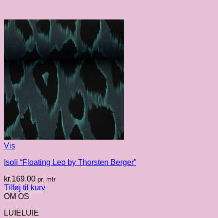
Vis
Isoli “Floating Leo by Thorsten Berger”
kr.
169.00
pr. mtr
Tilføj til kurv
OM OS
LUIELUIE