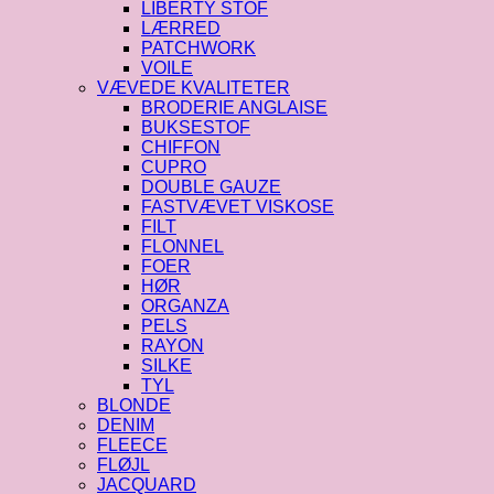
LIBERTY STOF
LÆRRED
PATCHWORK
VOILE
VÆVEDE KVALITETER
BRODERIE ANGLAISE
BUKSESTOF
CHIFFON
CUPRO
DOUBLE GAUZE
FASTVÆVET VISKOSE
FILT
FLONNEL
FOER
HØR
ORGANZA
PELS
RAYON
SILKE
TYL
BLONDE
DENIM
FLEECE
FLØJL
JACQUARD