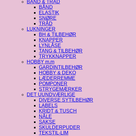
BÅND & TRÅD
BÅND
ELASTIK
SNØRE
TRÅD
LUKNINGER
BH & TILBEHØR
KNAPPER
LYNLÅSE
TANG & TILBEHØR
TRYKKNAPPER
HOBBY m.m
GARDINTILBEHØR
HOBBY & DEKO
LÆDERREMME
POMPONER
STRYGEMÆRKER
DET UUNDVÆRLIGE
DIVERSE SYTILBEHØR
LABELS
KRIDT & TUSCH
NÅLE
SAKSE
SKULDERPUDER
TEKSTIL-LIM