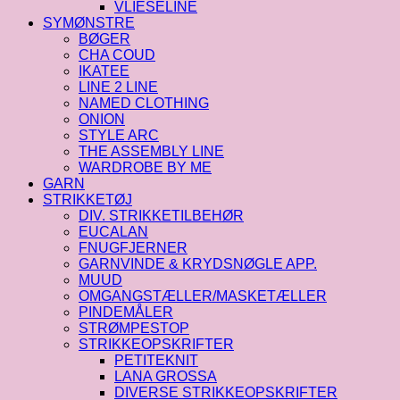
VLIESELINE
SYMØNSTRE
BØGER
CHA COUD
IKATEE
LINE 2 LINE
NAMED CLOTHING
ONION
STYLE ARC
THE ASSEMBLY LINE
WARDROBE BY ME
GARN
STRIKKETØJ
DIV. STRIKKETILBEHØR
EUCALAN
FNUGFJERNER
GARNVINDE & KRYDSNØGLE APP.
MUUD
OMGANGSTÆLLER/MASKETÆLLER
PINDEMÅLER
STRØMPESTOP
STRIKKEOPSKRIFTER
PETITEKNIT
LANA GROSSA
DIVERSE STRIKKEOPSKRIFTER