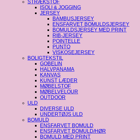
STRÆKSTOF
ISOLI & JOGGING
JERSEY
BAMBUSJERSEY
ENSFARVET BOMULDSJERSEY
BOMULDSJERSEY MED PRINT
RIB-JERSEY
POINTELLE
PUNTO
VISKOSEJERSEY
BOLIGTEKSTIL
GOBELIN
HALVPANAMA
KANVAS
KUNST LÆDER
MØBELSTOF
MØBELVELOUR
OUTDOOR
ULD
DIVERSE ULD
UNDERTØJS ULD
BOMULD
ENSFARVET BOMULD
ENSFARVET BOMULD/HØR
BOMULD MED PRINT