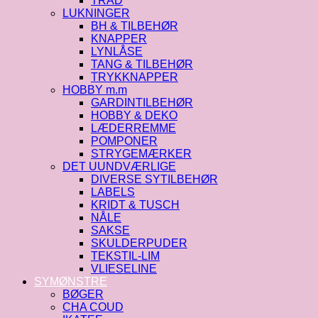
TRÅD
LUKNINGER
BH & TILBEHØR
KNAPPER
LYNLÅSE
TANG & TILBEHØR
TRYKKNAPPER
HOBBY m.m
GARDINTILBEHØR
HOBBY & DEKO
LÆDERREMME
POMPONER
STRYGEMÆRKER
DET UUNDVÆRLIGE
DIVERSE SYTILBEHØR
LABELS
KRIDT & TUSCH
NÅLE
SAKSE
SKULDERPUDER
TEKSTIL-LIM
VLIESELINE
SYMØNSTRE
BØGER
CHA COUD