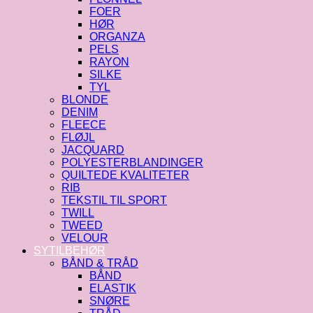
FOER
HØR
ORGANZA
PELS
RAYON
SILKE
TYL
BLONDE
DENIM
FLEECE
FLØJL
JACQUARD
POLYESTERBLANDINGER
QUILTEDE KVALITETER
RIB
TEKSTIL TIL SPORT
TWILL
TWEED
VELOUR
SYTILBEHØR
BÅND & TRÅD
BÅND
ELASTIK
SNØRE