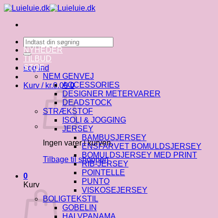
Fortsæt
til
indhold
Søg
efter:
NYHEDER
TILBUD
STOF
Log ind
NEM GENVEJ
ACCESSORIES
Kurv /
kr.
0.00
0
DESIGNER METERVARER
DEADSTOCK
STRÆKSTOF
ISOLI & JOGGING
JERSEY
BAMBUSJERSEY
Ingen varer i kurven.
ENSFARVET BOMULDSJERSEY
BOMULDSJERSEY MED PRINT
Tilbage til shoppen
RIB-JERSEY
POINTELLE
0
PUNTO
Kurv
VISKOSEJERSEY
BOLIGTEKSTIL
GOBELIN
HALVPANAMA