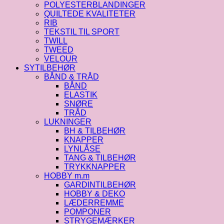
POLYESTERBLANDINGER
QUILTEDE KVALITETER
RIB
TEKSTIL TIL SPORT
TWILL
TWEED
VELOUR
SYTILBEHØR
BÅND & TRÅD
BÅND
ELASTIK
SNØRE
TRÅD
LUKNINGER
BH & TILBEHØR
KNAPPER
LYNLÅSE
TANG & TILBEHØR
TRYKKNAPPER
HOBBY m.m
GARDINTILBEHØR
HOBBY & DEKO
LÆDERREMME
POMPONER
STRYGEMÆRKER