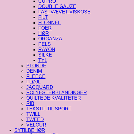
CUPRO
DOUBLE GAUZE
FASTVÆVET VISKOSE
FILT
FLONNEL
FOER
HØR
ORGANZA
PELS
RAYON
SILKE
TYL
BLONDE
DENIM
FLEECE
FLØJL
JACQUARD
POLYESTERBLANDINGER
QUILTEDE KVALITETER
RIB
TEKSTIL TIL SPORT
TWILL
TWEED
VELOUR
SYTILBEHØR