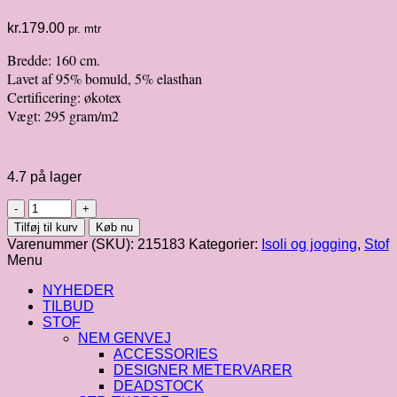
kr.
179.00
pr. mtr
Bredde: 160 cm.
Lavet af 95% bomuld, 5% elasthan
Certificering: økotex
Vægt: 295 gram/m2
4.7 på lager
Isoli
|
Tilføj til kurv
Køb nu
“READY
Varenummer (SKU):
215183
Kategorier:
Isoli og jogging
,
Stof
TO
Menu
PLAY”
med
NYHEDER
"FairPlay"
TILBUD
antal
STOF
NEM GENVEJ
ACCESSORIES
DESIGNER METERVARER
DEADSTOCK