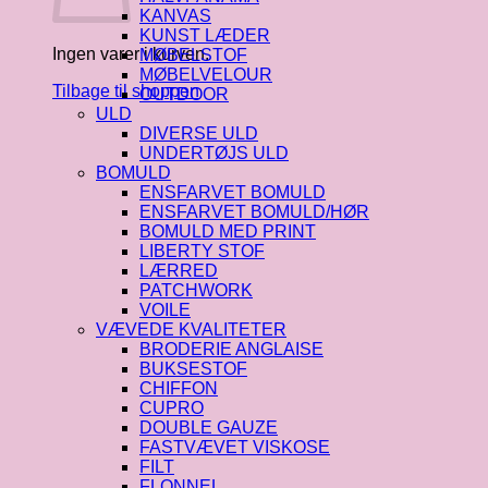
KANVAS
KUNST LÆDER
Ingen varer i kurven.
MØBELSTOF
MØBELVELOUR
Tilbage til shoppen
OUTDOOR
ULD
DIVERSE ULD
UNDERTØJS ULD
BOMULD
ENSFARVET BOMULD
ENSFARVET BOMULD/HØR
BOMULD MED PRINT
LIBERTY STOF
LÆRRED
PATCHWORK
VOILE
VÆVEDE KVALITETER
BRODERIE ANGLAISE
BUKSESTOF
CHIFFON
CUPRO
DOUBLE GAUZE
FASTVÆVET VISKOSE
FILT
FLONNEL