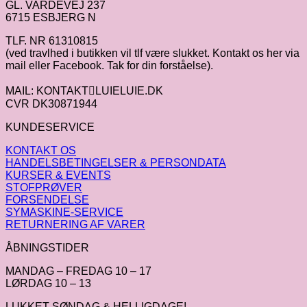
GL. VARDEVEJ 237
6715 ESBJERG N
TLF. NR 61310815
(ved travlhed i butikken vil tlf være slukket. Kontakt os her via
mail eller Facebook. Tak for din forståelse).
MAIL: KONTAKTLUIELUIE.DK
CVR DK30871944
KUNDESERVICE
KONTAKT OS
HANDELSBETINGELSER & PERSONDATA
KURSER & EVENTS
STOFPRØVER
FORSENDELSE
SYMASKINE-SERVICE
RETURNERING AF VARER
ÅBNINGSTIDER
MANDAG – FREDAG 10 – 17
LØRDAG 10 – 13
LUKKET SØNDAG & HELLIGDAGE!