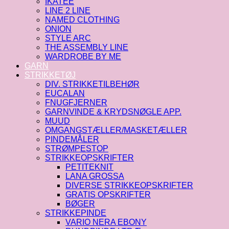
IKATEE
LINE 2 LINE
NAMED CLOTHING
ONION
STYLE ARC
THE ASSEMBLY LINE
WARDROBE BY ME
GARN
STRIKKETØJ
DIV. STRIKKETILBEHØR
EUCALAN
FNUGFJERNER
GARNVINDE & KRYDSNØGLE APP.
MUUD
OMGANGSTÆLLER/MASKETÆLLER
PINDEMÅLER
STRØMPESTOP
STRIKKEOPSKRIFTER
PETITEKNIT
LANA GROSSA
DIVERSE STRIKKEOPSKRIFTER
GRATIS OPSKRIFTER
BØGER
STRIKKEPINDE
VARIO NERA EBONY