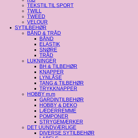
TEKSTIL TIL SPORT
TWILL
TWEED
VELOUR
SYTILBEHØR
BÅND & TRÅD
BÅND
ELASTIK
SNØRE
TRÅD
LUKNINGER
BH & TILBEHØR
KNAPPER
LYNLÅSE
TANG & TILBEHØR
TRYKKNAPPER
HOBBY m.m
GARDINTILBEHØR
HOBBY & DEKO
LÆDERREMME
POMPONER
STRYGEMÆRKER
DET UUNDVÆRLIGE
DIVERSE SYTILBEHØR