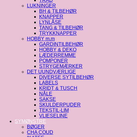
TRÅD
LUKNINGER
BH & TILBEHØR
KNAPPER
LYNLÅSE
TANG & TILBEHØR
TRYKKNAPPER
HOBBY m.m
GARDINTILBEHØR
HOBBY & DEKO
LÆDERREMME
POMPONER
STRYGEMÆRKER
DET UUNDVÆRLIGE
DIVERSE SYTILBEHØR
LABELS
KRIDT & TUSCH
NÅLE
SAKSE
SKULDERPUDER
TEKSTIL-LIM
VLIESELINE
SYMØNSTRE
BØGER
CHA COUD