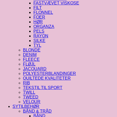
FASTVÆVET VISKOSE
FILT
FLONNEL
FOER
HØR
ORGANZA
PELS
RAYON
SILKE
TYL
BLONDE
DENIM
FLEECE
FLØJL
JACQUARD
POLYESTERBLANDINGER
QUILTEDE KVALITETER
RIB
TEKSTIL TIL SPORT
TWILL
TWEED
VELOUR
SYTILBEHØR
BÅND & TRÅD
BÅND