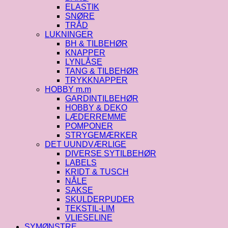
ELASTIK
SNØRE
TRÅD
LUKNINGER
BH & TILBEHØR
KNAPPER
LYNLÅSE
TANG & TILBEHØR
TRYKKNAPPER
HOBBY m.m
GARDINTILBEHØR
HOBBY & DEKO
LÆDERREMME
POMPONER
STRYGEMÆRKER
DET UUNDVÆRLIGE
DIVERSE SYTILBEHØR
LABELS
KRIDT & TUSCH
NÅLE
SAKSE
SKULDERPUDER
TEKSTIL-LIM
VLIESELINE
SYMØNSTRE