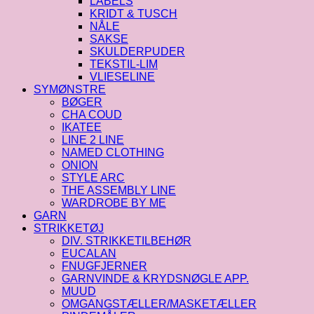
LABELS
KRIDT & TUSCH
NÅLE
SAKSE
SKULDERPUDER
TEKSTIL-LIM
VLIESELINE
SYMØNSTRE
BØGER
CHA COUD
IKATEE
LINE 2 LINE
NAMED CLOTHING
ONION
STYLE ARC
THE ASSEMBLY LINE
WARDROBE BY ME
GARN
STRIKKETØJ
DIV. STRIKKETILBEHØR
EUCALAN
FNUGFJERNER
GARNVINDE & KRYDSNØGLE APP.
MUUD
OMGANGSTÆLLER/MASKETÆLLER