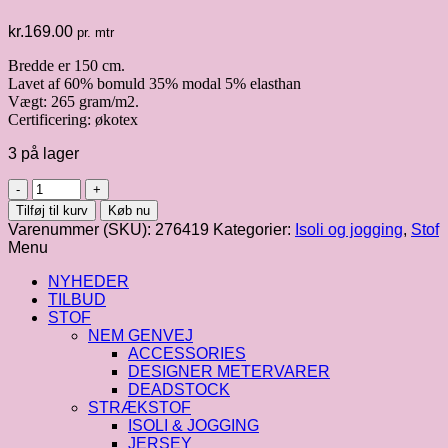
kr.
169.00
pr. mtr
Bredde er 150 cm.
Lavet af 60% bomuld 35% modal 5% elasthan
Vægt: 265 gram/m2.
Certificering: økotex
3 på lager
Isoli
"Floating
Tilføj til kurv
Køb nu
Leo
Varenummer (SKU):
276419
Kategorier:
Isoli og jogging
,
Stof
by
Menu
Thorsten
Berger"
NYHEDER
antal
TILBUD
STOF
NEM GENVEJ
ACCESSORIES
DESIGNER METERVARER
DEADSTOCK
STRÆKSTOF
ISOLI & JOGGING
JERSEY