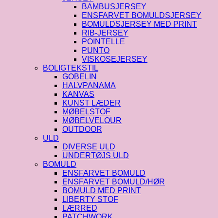
BAMBUSJERSEY
ENSFARVET BOMULDSJERSEY
BOMULDSJERSEY MED PRINT
RIB-JERSEY
POINTELLE
PUNTO
VISKOSEJERSEY
BOLIGTEKSTIL
GOBELIN
HALVPANAMA
KANVAS
KUNST LÆDER
MØBELSTOF
MØBELVELOUR
OUTDOOR
ULD
DIVERSE ULD
UNDERTØJS ULD
BOMULD
ENSFARVET BOMULD
ENSFARVET BOMULD/HØR
BOMULD MED PRINT
LIBERTY STOF
LÆRRED
PATCHWORK