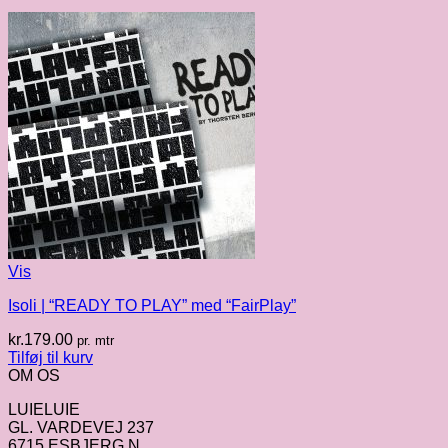
Vis
Isoli | “READY TO PLAY” med “FairPlay”
kr.
179.00
pr. mtr
Tilføj til kurv
OM OS
LUIELUIE
GL. VARDEVEJ 237
6715 ESBJERG N