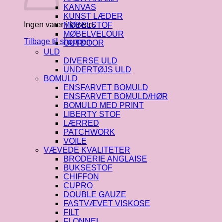
KANVAS
KUNST LÆDER
Ingen varer i kurven.
MØBELSTOF
MØBELVELOUR
Tilbage til shoppen
OUTDOOR
ULD
DIVERSE ULD
UNDERTØJS ULD
BOMULD
ENSFARVET BOMULD
ENSFARVET BOMULD/HØR
BOMULD MED PRINT
LIBERTY STOF
LÆRRED
PATCHWORK
VOILE
VÆVEDE KVALITETER
BRODERIE ANGLAISE
BUKSESTOF
CHIFFON
CUPRO
DOUBLE GAUZE
FASTVÆVET VISKOSE
FILT
FLONNEL