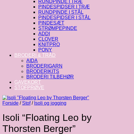
RUNDPINDE I TRÆ
PINDESPIDSER I TRÆ
RUNDPINDE I STÅL
PINDESPIDSER I STÅL
PINDESÆT
STRØMPEPINDE
ADDI
CLOVER
KNITPRO
PONY
BRODERI & TRÅD
AIDA
BRODERIGARN
BRODERIKITS
BRODERI TILBEHØR
GAVEKORT
STOFPRØVE
Forside
/
Stof
/
Isoli og jogging
Isoli “Floating Leo by
Thorsten Berger”