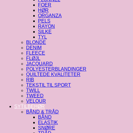
FOER
HØR
ORGANZA
PELS
RAYON
SILKE
TYL
BLONDE
DENIM
FLEECE
FLØJL
JACQUARD
POLYESTERBLANDINGER
QUILTEDE KVALITETER
RIB
TEKSTIL TIL SPORT
TWILL
TWEED
VELOUR
SYTILBEHØR
BÅND & TRÅD
BÅND
ELASTIK
SNØRE