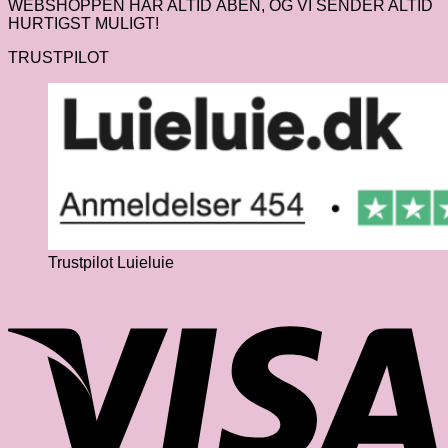
WEBSHOPPEN HAR ALTID ÅBEN, OG VI SENDER ALTID
HURTIGST MULIGT!
TRUSTPILOT
Trustpilot Luieluie
V