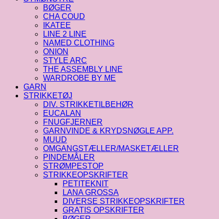
BØGER
CHA COUD
IKATEE
LINE 2 LINE
NAMED CLOTHING
ONION
STYLE ARC
THE ASSEMBLY LINE
WARDROBE BY ME
GARN
STRIKKETØJ
DIV. STRIKKETILBEHØR
EUCALAN
FNUGFJERNER
GARNVINDE & KRYDSNØGLE APP.
MUUD
OMGANGSTÆLLER/MASKETÆLLER
PINDEMÅLER
STRØMPESTOP
STRIKKEOPSKRIFTER
PETITEKNIT
LANA GROSSA
DIVERSE STRIKKEOPSKRIFTER
GRATIS OPSKRIFTER
BØGER