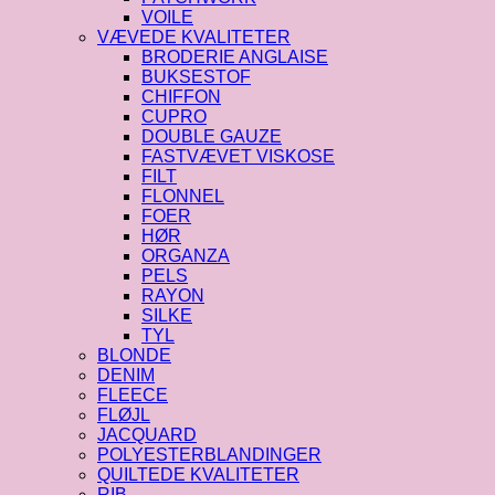
VOILE
VÆVEDE KVALITETER
BRODERIE ANGLAISE
BUKSESTOF
CHIFFON
CUPRO
DOUBLE GAUZE
FASTVÆVET VISKOSE
FILT
FLONNEL
FOER
HØR
ORGANZA
PELS
RAYON
SILKE
TYL
BLONDE
DENIM
FLEECE
FLØJL
JACQUARD
POLYESTERBLANDINGER
QUILTEDE KVALITETER
RIB