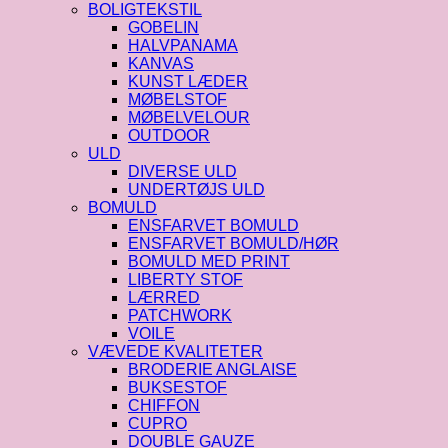
BOLIGTEKSTIL
GOBELIN
HALVPANAMA
KANVAS
KUNST LÆDER
MØBELSTOF
MØBELVELOUR
OUTDOOR
ULD
DIVERSE ULD
UNDERTØJS ULD
BOMULD
ENSFARVET BOMULD
ENSFARVET BOMULD/HØR
BOMULD MED PRINT
LIBERTY STOF
LÆRRED
PATCHWORK
VOILE
VÆVEDE KVALITETER
BRODERIE ANGLAISE
BUKSESTOF
CHIFFON
CUPRO
DOUBLE GAUZE