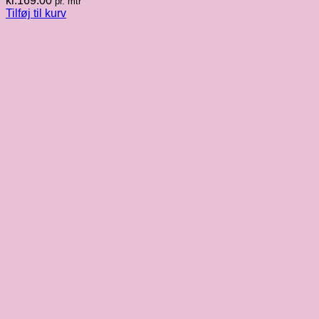
kr.
169.00
pr. mtr
Tilføj til kurv