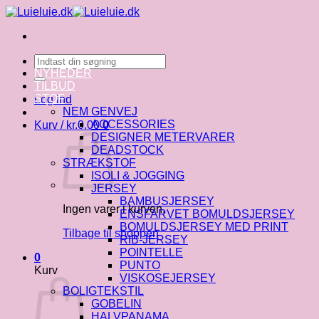
Fortsæt
til
indhold
Søg
efter:
NYHEDER
TILBUD
STOF
Log ind
NEM GENVEJ
ACCESSORIES
Kurv /
kr.
0.00
0
DESIGNER METERVARER
DEADSTOCK
STRÆKSTOF
ISOLI & JOGGING
JERSEY
BAMBUSJERSEY
Ingen varer i kurven.
ENSFARVET BOMULDSJERSEY
BOMULDSJERSEY MED PRINT
Tilbage til shoppen
RIB-JERSEY
POINTELLE
0
PUNTO
Kurv
VISKOSEJERSEY
BOLIGTEKSTIL
GOBELIN
HALVPANAMA