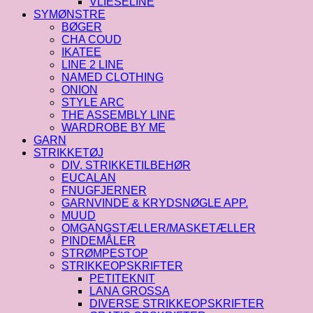
VLIESELINE
SYMØNSTRE
BØGER
CHA COUD
IKATEE
LINE 2 LINE
NAMED CLOTHING
ONION
STYLE ARC
THE ASSEMBLY LINE
WARDROBE BY ME
GARN
STRIKKETØJ
DIV. STRIKKETILBEHØR
EUCALAN
FNUGFJERNER
GARNVINDE & KRYDSNØGLE APP.
MUUD
OMGANGSTÆLLER/MASKETÆLLER
PINDEMÅLER
STRØMPESTOP
STRIKKEOPSKRIFTER
PETITEKNIT
LANA GROSSA
DIVERSE STRIKKEOPSKRIFTER