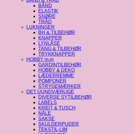
BÅND & TRÅD
BÅND
ELASTIK
SNØRE
TRÅD
LUKNINGER
BH & TILBEHØR
KNAPPER
LYNLÅSE
TANG & TILBEHØR
TRYKKNAPPER
HOBBY m.m
GARDINTILBEHØR
HOBBY & DEKO
LÆDERREMME
POMPONER
STRYGEMÆRKER
DET UUNDVÆRLIGE
DIVERSE SYTILBEHØR
LABELS
KRIDT & TUSCH
NÅLE
SAKSE
SKULDERPUDER
TEKSTIL-LIM