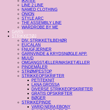
IKATEE
LINE 2 LINE
NAMED CLOTHING
ONION
STYLE ARC
THE ASSEMBLY LINE
WARDROBE BY ME
GARN
STRIKKETØJ
DIV. STRIKKETILBEHØR
EUCALAN
FNUGFJERNER
GARNVINDE & KRYDSNØGLE APP.
MUUD
OMGANGSTÆLLER/MASKETÆLLER
PINDEMÅLER
STRØMPESTOP
STRIKKEOPSKRIFTER
PETITEKNIT
LANA GROSSA
DIVERSE STRIKKEOPSKRIFTER
GRATIS OPSKRIFTER
BØGER
STRIKKEPINDE
VARIO NERA EBONY