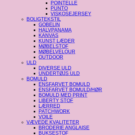
POINTELLE
PUNTO
VISKOSEJERSEY
BOLIGTEKSTIL
GOBELIN
HALVPANAMA
KANVAS
KUNST LÆDER
MØBELSTOF
MØBELVELOUR
OUTDOOR
ULD
DIVERSE ULD
UNDERTØJS ULD
BOMULD
ENSFARVET BOMULD
ENSFARVET BOMULD/HØR
BOMULD MED PRINT
LIBERTY STOF
LÆRRED
PATCHWORK
VOILE
VÆVEDE KVALITETER
BRODERIE ANGLAISE
BUKSESTOF