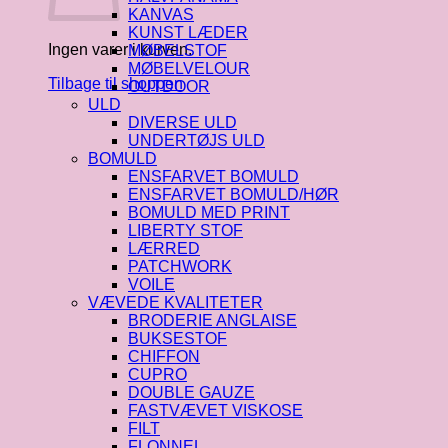
KANVAS
KUNST LÆDER
Ingen varer i kurven.
MØBELSTOF
MØBELVELOUR
Tilbage til shoppen
OUTDOOR
ULD
DIVERSE ULD
UNDERTØJS ULD
BOMULD
ENSFARVET BOMULD
ENSFARVET BOMULD/HØR
BOMULD MED PRINT
LIBERTY STOF
LÆRRED
PATCHWORK
VOILE
VÆVEDE KVALITETER
BRODERIE ANGLAISE
BUKSESTOF
CHIFFON
CUPRO
DOUBLE GAUZE
FASTVÆVET VISKOSE
FILT
FLONNEL