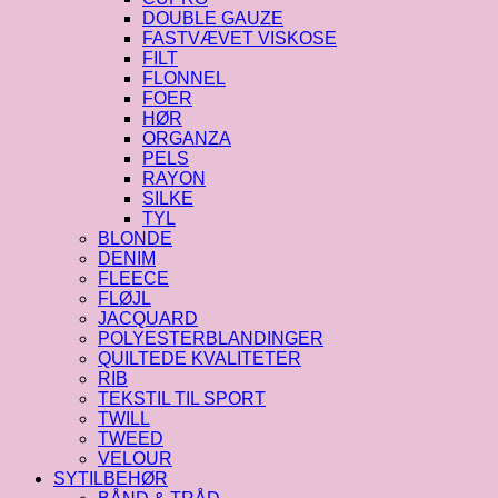
DOUBLE GAUZE
FASTVÆVET VISKOSE
FILT
FLONNEL
FOER
HØR
ORGANZA
PELS
RAYON
SILKE
TYL
BLONDE
DENIM
FLEECE
FLØJL
JACQUARD
POLYESTERBLANDINGER
QUILTEDE KVALITETER
RIB
TEKSTIL TIL SPORT
TWILL
TWEED
VELOUR
SYTILBEHØR