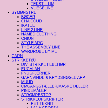
TEKSTIL-LIM
VLIESELINE
SYMØNSTRE
BØGER
CHA COUD
IKATEE
LINE 2 LINE
NAMED CLOTHING
ONION
STYLE ARC
THE ASSEMBLY LINE
WARDROBE BY ME
GARN
STRIKKETØJ
DIV. STRIKKETILBEHØR
EUCALAN
FNUGFJERNER
GARNVINDE & KRYDSNØGLE APP.
MUUD
OMGANGSTÆLLER/MASKETÆLLER
PINDEMÅLER
STRØMPESTOP
STRIKKEOPSKRIFTER
PETITEKNIT
LANA GROSSA