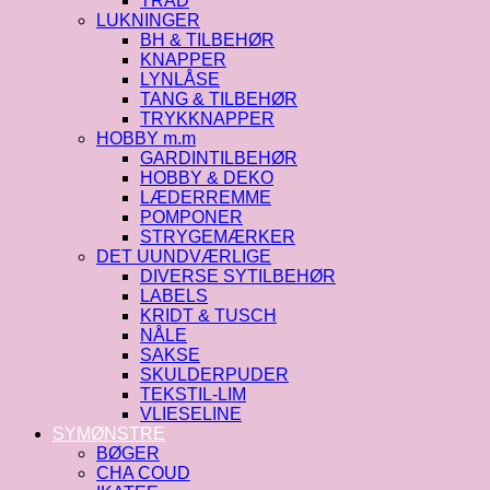
TRÅD
LUKNINGER
BH & TILBEHØR
KNAPPER
LYNLÅSE
TANG & TILBEHØR
TRYKKNAPPER
HOBBY m.m
GARDINTILBEHØR
HOBBY & DEKO
LÆDERREMME
POMPONER
STRYGEMÆRKER
DET UUNDVÆRLIGE
DIVERSE SYTILBEHØR
LABELS
KRIDT & TUSCH
NÅLE
SAKSE
SKULDERPUDER
TEKSTIL-LIM
VLIESELINE
SYMØNSTRE
BØGER
CHA COUD