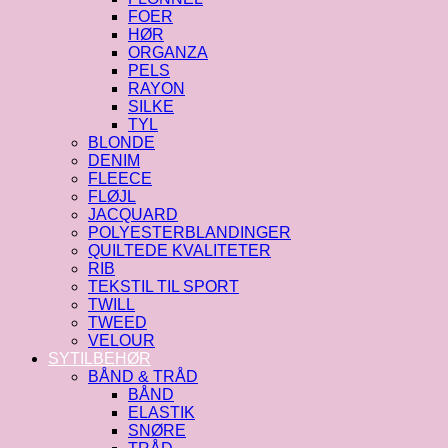
FOER
HØR
ORGANZA
PELS
RAYON
SILKE
TYL
BLONDE
DENIM
FLEECE
FLØJL
JACQUARD
POLYESTERBLANDINGER
QUILTEDE KVALITETER
RIB
TEKSTIL TIL SPORT
TWILL
TWEED
VELOUR
SYTILBEHØR
BÅND & TRÅD
BÅND
ELASTIK
SNØRE