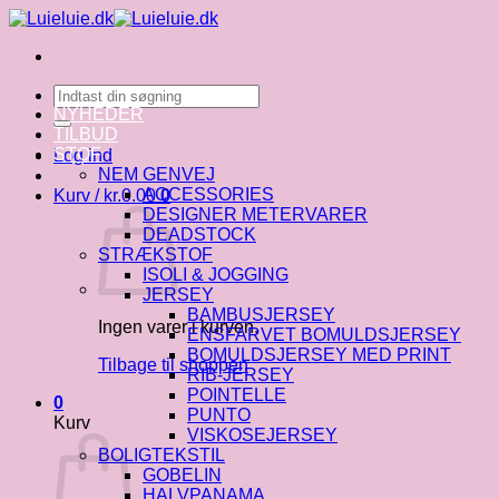
Fortsæt
til
indhold
Søg
efter:
NYHEDER
TILBUD
STOF
Log ind
NEM GENVEJ
ACCESSORIES
Kurv /
kr.
0.00
0
DESIGNER METERVARER
DEADSTOCK
STRÆKSTOF
ISOLI & JOGGING
JERSEY
BAMBUSJERSEY
Ingen varer i kurven.
ENSFARVET BOMULDSJERSEY
BOMULDSJERSEY MED PRINT
Tilbage til shoppen
RIB-JERSEY
POINTELLE
0
PUNTO
Kurv
VISKOSEJERSEY
BOLIGTEKSTIL
GOBELIN
HALVPANAMA