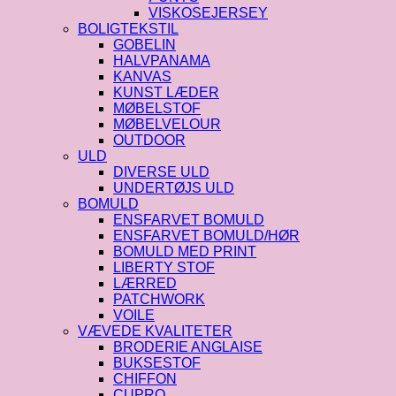
VISKOSEJERSEY
BOLIGTEKSTIL
GOBELIN
HALVPANAMA
KANVAS
KUNST LÆDER
MØBELSTOF
MØBELVELOUR
OUTDOOR
ULD
DIVERSE ULD
UNDERTØJS ULD
BOMULD
ENSFARVET BOMULD
ENSFARVET BOMULD/HØR
BOMULD MED PRINT
LIBERTY STOF
LÆRRED
PATCHWORK
VOILE
VÆVEDE KVALITETER
BRODERIE ANGLAISE
BUKSESTOF
CHIFFON
CUPRO