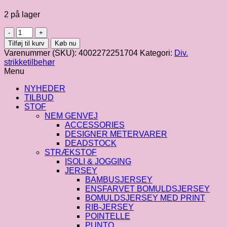
2 på lager
Garnnøgle
holder
Tilføj til kurv
Køb nu
med
Varenummer (SKU):
4002272251704
Kategori:
Div.
spyd
strikketilbehør
antal
Menu
NYHEDER
TILBUD
STOF
NEM GENVEJ
ACCESSORIES
DESIGNER METERVARER
DEADSTOCK
STRÆKSTOF
ISOLI & JOGGING
JERSEY
BAMBUSJERSEY
ENSFARVET BOMULDSJERSEY
BOMULDSJERSEY MED PRINT
RIB-JERSEY
POINTELLE
PUNTO