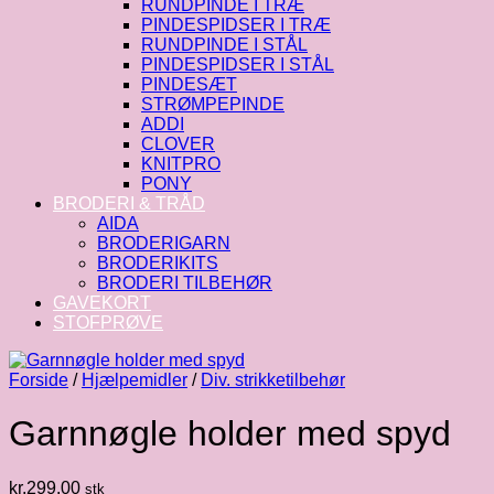
RUNDPINDE I TRÆ
PINDESPIDSER I TRÆ
RUNDPINDE I STÅL
PINDESPIDSER I STÅL
PINDESÆT
STRØMPEPINDE
ADDI
CLOVER
KNITPRO
PONY
BRODERI & TRÅD
AIDA
BRODERIGARN
BRODERIKITS
BRODERI TILBEHØR
GAVEKORT
STOFPRØVE
Forside
/
Hjælpemidler
/
Div. strikketilbehør
Garnnøgle holder med spyd
kr.
299.00
stk