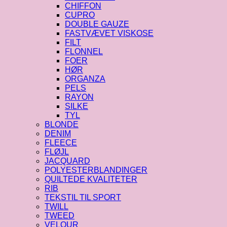
CHIFFON
CUPRO
DOUBLE GAUZE
FASTVÆVET VISKOSE
FILT
FLONNEL
FOER
HØR
ORGANZA
PELS
RAYON
SILKE
TYL
BLONDE
DENIM
FLEECE
FLØJL
JACQUARD
POLYESTERBLANDINGER
QUILTEDE KVALITETER
RIB
TEKSTIL TIL SPORT
TWILL
TWEED
VELOUR