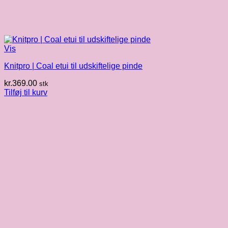
Vis
Knitpro | Coal etui til udskiftelige pinde
kr.
369.00
stk
Tilføj til kurv