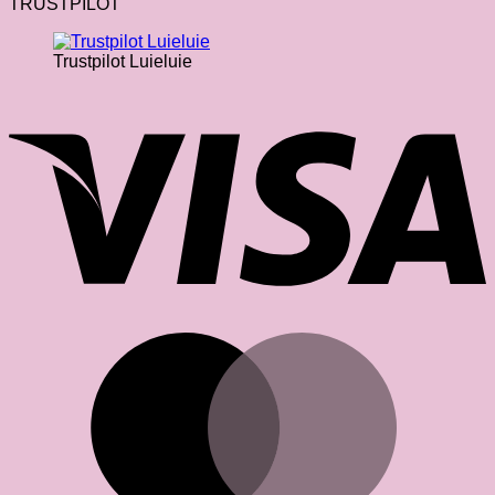
TRUSTPILOT
Trustpilot Luieluie
V
M