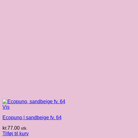
Vis
Ecopuno | sandbeige fv. 64
kr.
77.00
stk.
Tilføj til kurv