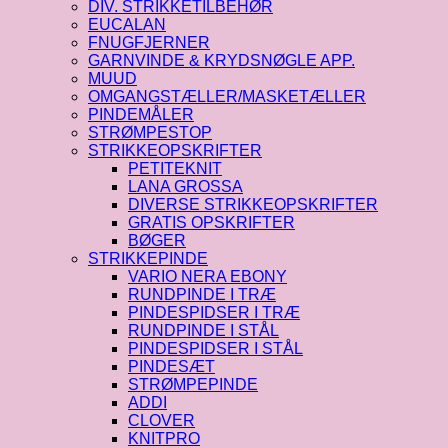
DIV. STRIKKETILBEHØR
EUCALAN
FNUGFJERNER
GARNVINDE & KRYDSNØGLE APP.
MUUD
OMGANGSTÆLLER/MASKETÆLLER
PINDEMÅLER
STRØMPESTOP
STRIKKEOPSKRIFTER
PETITEKNIT
LANA GROSSA
DIVERSE STRIKKEOPSKRIFTER
GRATIS OPSKRIFTER
BØGER
STRIKKEPINDE
VARIO NERA EBONY
RUNDPINDE I TRÆ
PINDESPIDSER I TRÆ
RUNDPINDE I STÅL
PINDESPIDSER I STÅL
PINDESÆT
STRØMPEPINDE
ADDI
CLOVER
KNITPRO