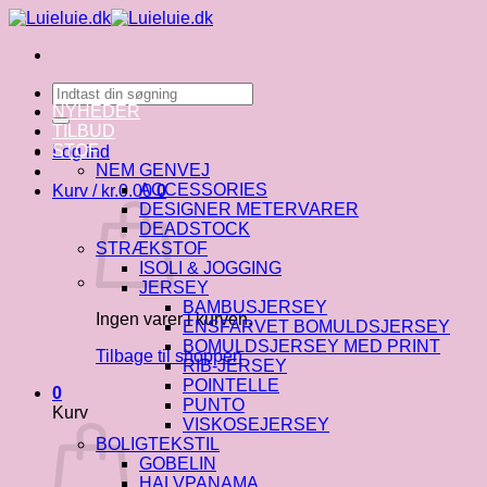
Fortsæt
til
indhold
Søg
efter:
NYHEDER
TILBUD
STOF
Log ind
NEM GENVEJ
ACCESSORIES
Kurv /
kr.
0.00
0
DESIGNER METERVARER
DEADSTOCK
STRÆKSTOF
ISOLI & JOGGING
JERSEY
BAMBUSJERSEY
Ingen varer i kurven.
ENSFARVET BOMULDSJERSEY
BOMULDSJERSEY MED PRINT
Tilbage til shoppen
RIB-JERSEY
POINTELLE
0
PUNTO
Kurv
VISKOSEJERSEY
BOLIGTEKSTIL
GOBELIN
HALVPANAMA