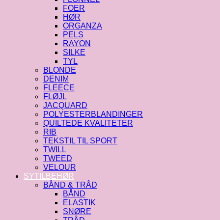
FOER
HØR
ORGANZA
PELS
RAYON
SILKE
TYL
BLONDE
DENIM
FLEECE
FLØJL
JACQUARD
POLYESTERBLANDINGER
QUILTEDE KVALITETER
RIB
TEKSTIL TIL SPORT
TWILL
TWEED
VELOUR
SYTILBEHØR
BÅND & TRÅD
BÅND
ELASTIK
SNØRE