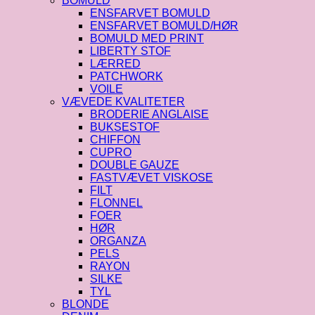
BOMULD
ENSFARVET BOMULD
ENSFARVET BOMULD/HØR
BOMULD MED PRINT
LIBERTY STOF
LÆRRED
PATCHWORK
VOILE
VÆVEDE KVALITETER
BRODERIE ANGLAISE
BUKSESTOF
CHIFFON
CUPRO
DOUBLE GAUZE
FASTVÆVET VISKOSE
FILT
FLONNEL
FOER
HØR
ORGANZA
PELS
RAYON
SILKE
TYL
BLONDE