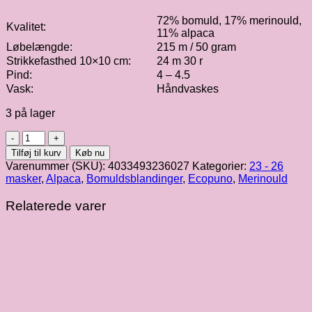
72% bomuld, 17% merinould,
Kvalitet:
11% alpaca
Løbelængde:
215 m / 50 gram
Strikkefasthed 10×10 cm:
24 m 30 r
Pind:
4 – 4.5
Vask:
Håndvaskes
3 på lager
Ecopuno,
purpur
Tilføj til kurv
Køb nu
fv.
Varenummer (SKU):
4033493236027
Kategorier:
23 - 26
022
masker
,
Alpaca
,
Bomuldsblandinger
,
Ecopuno
,
Merinould
antal
Relaterede varer