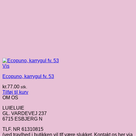
Vis
Ecopuno, karrygul fv. 53
kr.
77.00
stk.
Tilføj til kurv
OM OS
LUIELUIE
GL. VARDEVEJ 237
6715 ESBJERG N
TLF. NR 61310815
(ved travlhed i butikken vil tlf være slukket. Kontakt os her via