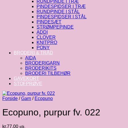
RUNDPINDE I TRÆ
PINDESPIDSER I TRÆ
RUNDPINDE I STÅL
PINDESPIDSER I STÅL
PINDESÆT
STRØMPEPINDE
ADDI
CLOVER
KNITPRO
PONY
BRODERI & TRÅD
AIDA
BRODERIGARN
BRODERIKITS
BRODERI TILBEHØR
GAVEKORT
STOFPRØVE
Forside
/
Garn
/
Ecopuno
Ecopuno, purpur fv. 022
kr.
77.00
stk.