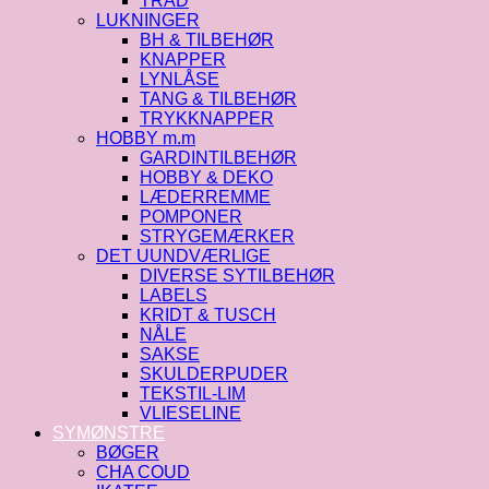
TRÅD
LUKNINGER
BH & TILBEHØR
KNAPPER
LYNLÅSE
TANG & TILBEHØR
TRYKKNAPPER
HOBBY m.m
GARDINTILBEHØR
HOBBY & DEKO
LÆDERREMME
POMPONER
STRYGEMÆRKER
DET UUNDVÆRLIGE
DIVERSE SYTILBEHØR
LABELS
KRIDT & TUSCH
NÅLE
SAKSE
SKULDERPUDER
TEKSTIL-LIM
VLIESELINE
SYMØNSTRE
BØGER
CHA COUD