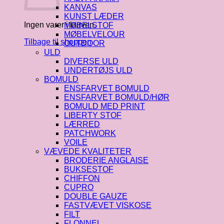
KANVAS
KUNST LÆDER
Ingen varer i kurven.
MØBELSTOF
MØBELVELOUR
Tilbage til shoppen
OUTDOOR
ULD
DIVERSE ULD
UNDERTØJS ULD
BOMULD
ENSFARVET BOMULD
ENSFARVET BOMULD/HØR
BOMULD MED PRINT
LIBERTY STOF
LÆRRED
PATCHWORK
VOILE
VÆVEDE KVALITETER
BRODERIE ANGLAISE
BUKSESTOF
CHIFFON
CUPRO
DOUBLE GAUZE
FASTVÆVET VISKOSE
FILT
FLONNEL