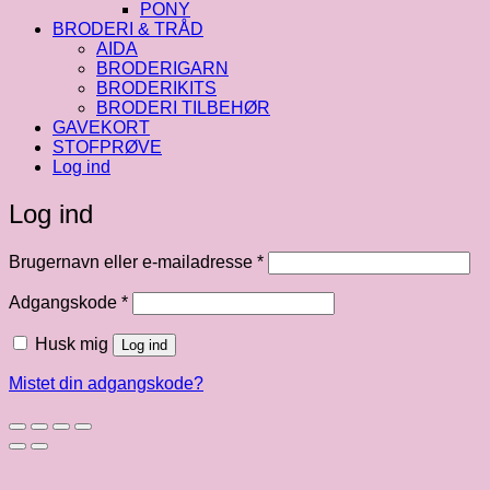
PONY
BRODERI & TRÅD
AIDA
BRODERIGARN
BRODERIKITS
BRODERI TILBEHØR
GAVEKORT
STOFPRØVE
Log ind
Log ind
Påkrævet
Brugernavn eller e-mailadresse
*
Påkrævet
Adgangskode
*
Husk mig
Log ind
Mistet din adgangskode?