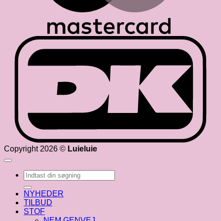
D
Copyright 2026 ©
Luieluie
Søg
efter:
NYHEDER
TILBUD
STOF
NEM GENVEJ