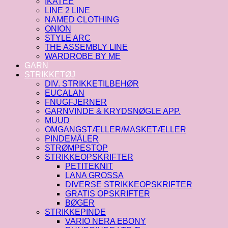
IKATEE
LINE 2 LINE
NAMED CLOTHING
ONION
STYLE ARC
THE ASSEMBLY LINE
WARDROBE BY ME
GARN
STRIKKETØJ
DIV. STRIKKETILBEHØR
EUCALAN
FNUGFJERNER
GARNVINDE & KRYDSNØGLE APP.
MUUD
OMGANGSTÆLLER/MASKETÆLLER
PINDEMÅLER
STRØMPESTOP
STRIKKEOPSKRIFTER
PETITEKNIT
LANA GROSSA
DIVERSE STRIKKEOPSKRIFTER
GRATIS OPSKRIFTER
BØGER
STRIKKEPINDE
VARIO NERA EBONY