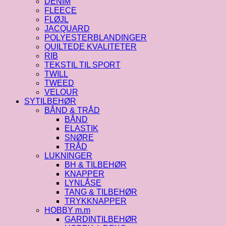
DENIM
FLEECE
FLØJL
JACQUARD
POLYESTERBLANDINGER
QUILTEDE KVALITETER
RIB
TEKSTIL TIL SPORT
TWILL
TWEED
VELOUR
SYTILBEHØR
BÅND & TRÅD
BÅND
ELASTIK
SNØRE
TRÅD
LUKNINGER
BH & TILBEHØR
KNAPPER
LYNLÅSE
TANG & TILBEHØR
TRYKKNAPPER
HOBBY m.m
GARDINTILBEHØR