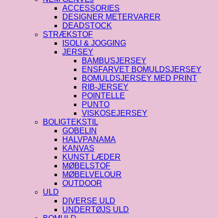
ACCESSORIES
DESIGNER METERVARER
DEADSTOCK
STRÆKSTOF
ISOLI & JOGGING
JERSEY
BAMBUSJERSEY
ENSFARVET BOMULDSJERSEY
BOMULDSJERSEY MED PRINT
RIB-JERSEY
POINTELLE
PUNTO
VISKOSEJERSEY
BOLIGTEKSTIL
GOBELIN
HALVPANAMA
KANVAS
KUNST LÆDER
MØBELSTOF
MØBELVELOUR
OUTDOOR
ULD
DIVERSE ULD
UNDERTØJS ULD