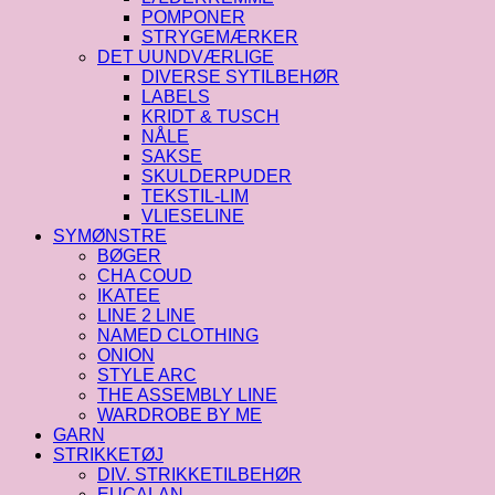
POMPONER
STRYGEMÆRKER
DET UUNDVÆRLIGE
DIVERSE SYTILBEHØR
LABELS
KRIDT & TUSCH
NÅLE
SAKSE
SKULDERPUDER
TEKSTIL-LIM
VLIESELINE
SYMØNSTRE
BØGER
CHA COUD
IKATEE
LINE 2 LINE
NAMED CLOTHING
ONION
STYLE ARC
THE ASSEMBLY LINE
WARDROBE BY ME
GARN
STRIKKETØJ
DIV. STRIKKETILBEHØR
EUCALAN