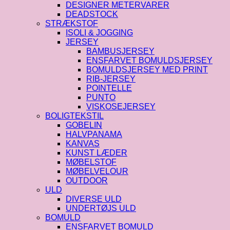
DESIGNER METERVARER
DEADSTOCK
STRÆKSTOF
ISOLI & JOGGING
JERSEY
BAMBUSJERSEY
ENSFARVET BOMULDSJERSEY
BOMULDSJERSEY MED PRINT
RIB-JERSEY
POINTELLE
PUNTO
VISKOSEJERSEY
BOLIGTEKSTIL
GOBELIN
HALVPANAMA
KANVAS
KUNST LÆDER
MØBELSTOF
MØBELVELOUR
OUTDOOR
ULD
DIVERSE ULD
UNDERTØJS ULD
BOMULD
ENSFARVET BOMULD