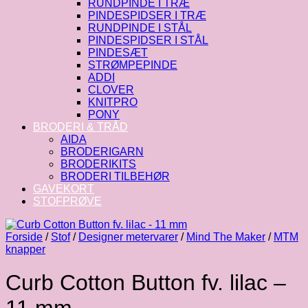
RUNDPINDE I TRÆ
PINDESPIDSER I TRÆ
RUNDPINDE I STÅL
PINDESPIDSER I STÅL
PINDESÆT
STRØMPEPINDE
ADDI
CLOVER
KNITPRO
PONY
BRODERI & TRÅD
AIDA
BRODERIGARN
BRODERIKITS
BRODERI TILBEHØR
GAVEKORT
STOFPRØVE
Forside
/
Stof
/
Designer metervarer
/
Mind The Maker
/
MTM
knapper
Curb Cotton Button fv. lilac –