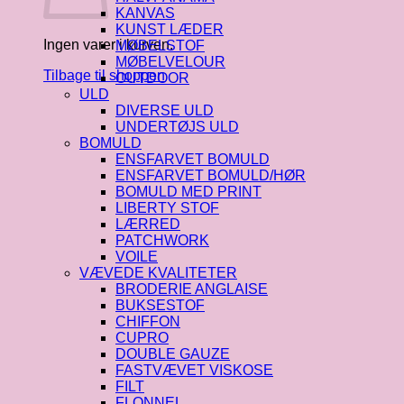
KANVAS
KUNST LÆDER
Ingen varer i kurven.
MØBELSTOF
MØBELVELOUR
Tilbage til shoppen
OUTDOOR
ULD
DIVERSE ULD
UNDERTØJS ULD
BOMULD
ENSFARVET BOMULD
ENSFARVET BOMULD/HØR
BOMULD MED PRINT
LIBERTY STOF
LÆRRED
PATCHWORK
VOILE
VÆVEDE KVALITETER
BRODERIE ANGLAISE
BUKSESTOF
CHIFFON
CUPRO
DOUBLE GAUZE
FASTVÆVET VISKOSE
FILT
FLONNEL