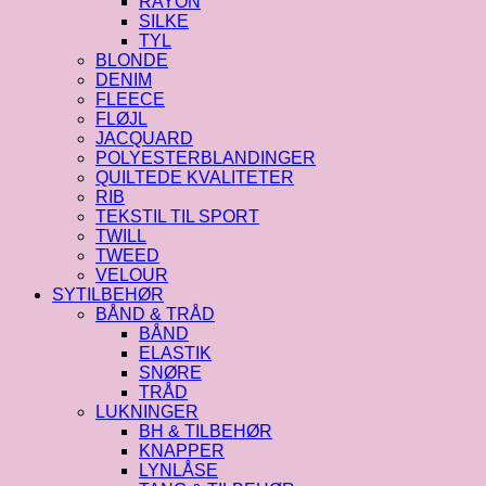
RAYON
SILKE
TYL
BLONDE
DENIM
FLEECE
FLØJL
JACQUARD
POLYESTERBLANDINGER
QUILTEDE KVALITETER
RIB
TEKSTIL TIL SPORT
TWILL
TWEED
VELOUR
SYTILBEHØR
BÅND & TRÅD
BÅND
ELASTIK
SNØRE
TRÅD
LUKNINGER
BH & TILBEHØR
KNAPPER
LYNLÅSE