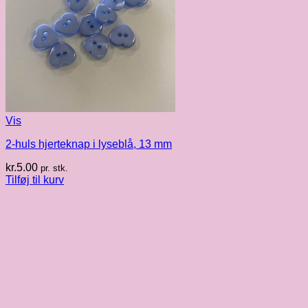
Vis
2-huls hjerteknap i lyseblå, 13 mm
kr.
5.00
pr. stk.
Tilføj til kurv