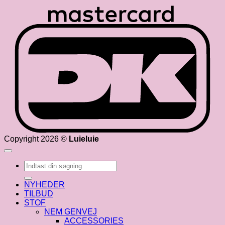
D
Copyright 2026 ©
Luieluie
Søg
efter:
NYHEDER
TILBUD
STOF
NEM GENVEJ
ACCESSORIES