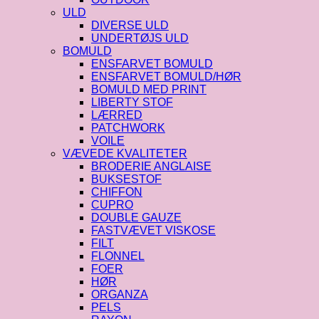
ULD
DIVERSE ULD
UNDERTØJS ULD
BOMULD
ENSFARVET BOMULD
ENSFARVET BOMULD/HØR
BOMULD MED PRINT
LIBERTY STOF
LÆRRED
PATCHWORK
VOILE
VÆVEDE KVALITETER
BRODERIE ANGLAISE
BUKSESTOF
CHIFFON
CUPRO
DOUBLE GAUZE
FASTVÆVET VISKOSE
FILT
FLONNEL
FOER
HØR
ORGANZA
PELS