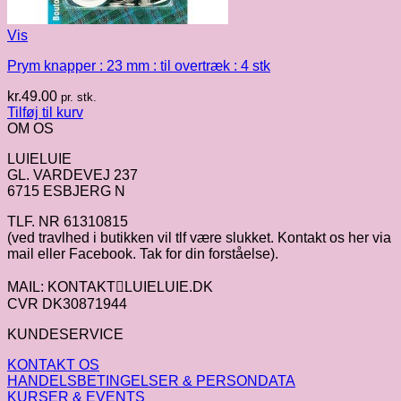
Vis
Prym knapper : 23 mm : til overtræk : 4 stk
kr.
49.00
pr. stk.
Tilføj til kurv
OM OS
LUIELUIE
GL. VARDEVEJ 237
6715 ESBJERG N
TLF. NR 61310815
(ved travlhed i butikken vil tlf være slukket. Kontakt os her via
mail eller Facebook. Tak for din forståelse).
MAIL: KONTAKTLUIELUIE.DK
CVR DK30871944
KUNDESERVICE
KONTAKT OS
HANDELSBETINGELSER & PERSONDATA
KURSER & EVENTS