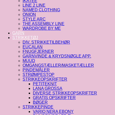
IKATEE
LINE 2 LINE
NAMED CLOTHING
ONION
STYLE ARC
THE ASSEMBLY LINE
WARDROBE BY ME
GARN
STRIKKETØJ
DIV. STRIKKETILBEHØR
EUCALAN
FNUGFJERNER
GARNVINDE & KRYDSNØGLE APP.
MUUD
OMGANGSTÆLLER/MASKETÆLLER
PINDEMÅLER
STRØMPESTOP
STRIKKEOPSKRIFTER
PETITEKNIT
LANA GROSSA
DIVERSE STRIKKEOPSKRIFTER
GRATIS OPSKRIFTER
BØGER
STRIKKEPINDE
VARIO NERA EBONY