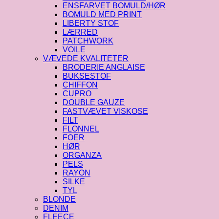
ENSFARVET BOMULD/HØR
BOMULD MED PRINT
LIBERTY STOF
LÆRRED
PATCHWORK
VOILE
VÆVEDE KVALITETER
BRODERIE ANGLAISE
BUKSESTOF
CHIFFON
CUPRO
DOUBLE GAUZE
FASTVÆVET VISKOSE
FILT
FLONNEL
FOER
HØR
ORGANZA
PELS
RAYON
SILKE
TYL
BLONDE
DENIM
FLEECE