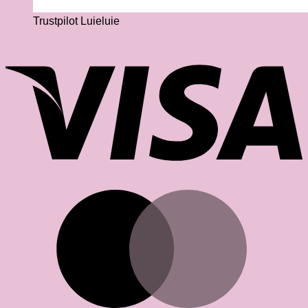
Trustpilot Luieluie
V
M