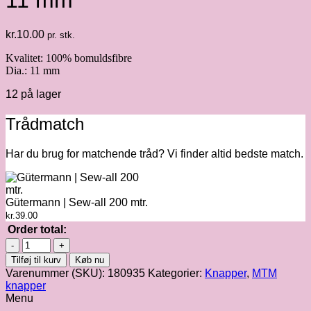
11 mm
kr.
10.00
pr. stk.
Kvalitet: 100% bomuldsfibre
Dia.: 11 mm
12 på lager
Trådmatch
Har du brug for matchende tråd? Vi finder altid bedste match.
Gütermann | Sew-all 200 mtr.
kr.
39.00
Order total:
Curb
Cotton
Tilføj til kurv
Køb nu
Button
Varenummer (SKU):
180935
Kategorier:
Knapper
,
MTM
fv.
knapper
lilac
Menu
-