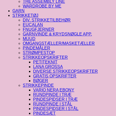
THE ASSEMBLY LINE
WARDROBE BY ME
GARN
STRIKKETØJ
DIV. STRIKKETILBEHØR
EUCALAN
FNUGFJERNER
GARNVINDE & KRYDSNØGLE APP.
MUUD
OMGANGSTÆLLER/MASKETÆLLER
PINDEMÅLER
STRØMPESTOP
STRIKKEOPSKRIFTER
PETITEKNIT
LANA GROSSA
DIVERSE STRIKKEOPSKRIFTER
GRATIS OPSKRIFTER
BØGER
STRIKKEPINDE
VARIO NERA EBONY
RUNDPINDE I TRÆ
PINDESPIDSER I TRÆ
RUNDPINDE I STÅL
PINDESPIDSER I STÅL
PINDESÆT