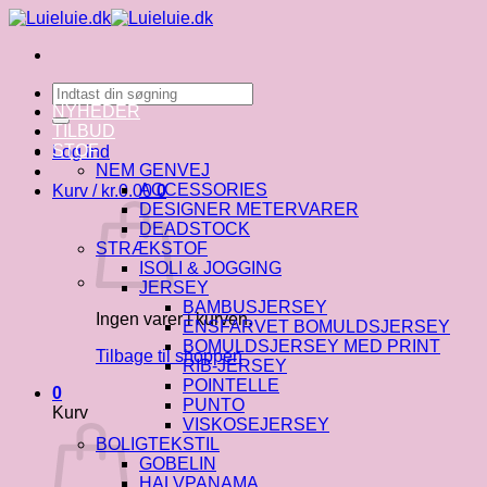
Fortsæt
til
indhold
Søg
efter:
NYHEDER
TILBUD
STOF
Log ind
NEM GENVEJ
ACCESSORIES
Kurv /
kr.
0.00
0
DESIGNER METERVARER
DEADSTOCK
STRÆKSTOF
ISOLI & JOGGING
JERSEY
BAMBUSJERSEY
Ingen varer i kurven.
ENSFARVET BOMULDSJERSEY
BOMULDSJERSEY MED PRINT
Tilbage til shoppen
RIB-JERSEY
POINTELLE
0
PUNTO
Kurv
VISKOSEJERSEY
BOLIGTEKSTIL
GOBELIN
HALVPANAMA