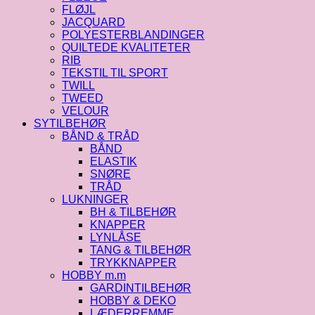
FLØJL
JACQUARD
POLYESTERBLANDINGER
QUILTEDE KVALITETER
RIB
TEKSTIL TIL SPORT
TWILL
TWEED
VELOUR
SYTILBEHØR
BÅND & TRÅD
BÅND
ELASTIK
SNØRE
TRÅD
LUKNINGER
BH & TILBEHØR
KNAPPER
LYNLÅSE
TANG & TILBEHØR
TRYKKNAPPER
HOBBY m.m
GARDINTILBEHØR
HOBBY & DEKO
LÆDERREMME