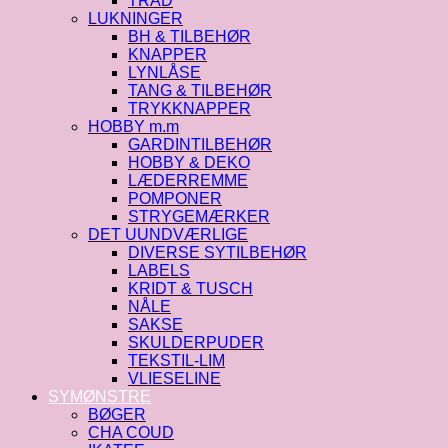
TRÅD
LUKNINGER
BH & TILBEHØR
KNAPPER
LYNLÅSE
TANG & TILBEHØR
TRYKKNAPPER
HOBBY m.m
GARDINTILBEHØR
HOBBY & DEKO
LÆDERREMME
POMPONER
STRYGEMÆRKER
DET UUNDVÆRLIGE
DIVERSE SYTILBEHØR
LABELS
KRIDT & TUSCH
NÅLE
SAKSE
SKULDERPUDER
TEKSTIL-LIM
VLIESELINE
SYMØNSTRE
BØGER
CHA COUD