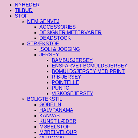
11
NYHEDER
mm
TILBUD
antal
STOF
NEM GENVEJ
ACCESSORIES
DESIGNER METERVARER
DEADSTOCK
STRÆKSTOF
ISOLI & JOGGING
JERSEY
BAMBUSJERSEY
ENSFARVET BOMULDSJERSEY
BOMULDSJERSEY MED PRINT
RIB-JERSEY
POINTELLE
PUNTO
VISKOSEJERSEY
BOLIGTEKSTIL
GOBELIN
HALVPANAMA
KANVAS
KUNST LÆDER
MØBELSTOF
MØBELVELOUR
OUTDOOR