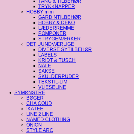
TANG & TILBEHØR
TRYKKNAPPER
HOBBY m.m
GARDINTILBEHØR
HOBBY & DEKO
LÆDERREMME
POMPONER
STRYGEMÆRKER
DET UUNDVÆRLIGE
DIVERSE SYTILBEHØR
LABELS
KRIDT & TUSCH
NÅLE
SAKSE
SKULDERPUDER
TEKSTIL-LIM
VLIESELINE
SYMØNSTRE
BØGER
CHA COUD
IKATEE
LINE 2 LINE
NAMED CLOTHING
ONION
STYLE ARC