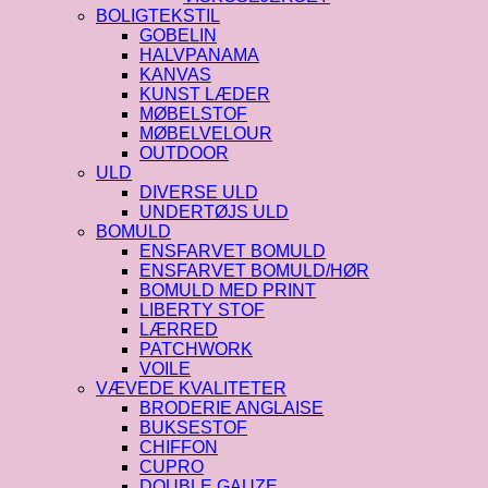
BOLIGTEKSTIL
GOBELIN
HALVPANAMA
KANVAS
KUNST LÆDER
MØBELSTOF
MØBELVELOUR
OUTDOOR
ULD
DIVERSE ULD
UNDERTØJS ULD
BOMULD
ENSFARVET BOMULD
ENSFARVET BOMULD/HØR
BOMULD MED PRINT
LIBERTY STOF
LÆRRED
PATCHWORK
VOILE
VÆVEDE KVALITETER
BRODERIE ANGLAISE
BUKSESTOF
CHIFFON
CUPRO
DOUBLE GAUZE