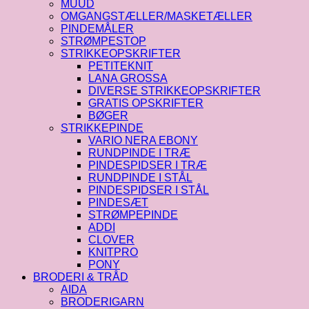
MUUD
OMGANGSTÆLLER/MASKETÆLLER
PINDEMÅLER
STRØMPESTOP
STRIKKEOPSKRIFTER
PETITEKNIT
LANA GROSSA
DIVERSE STRIKKEOPSKRIFTER
GRATIS OPSKRIFTER
BØGER
STRIKKEPINDE
VARIO NERA EBONY
RUNDPINDE I TRÆ
PINDESPIDSER I TRÆ
RUNDPINDE I STÅL
PINDESPIDSER I STÅL
PINDESÆT
STRØMPEPINDE
ADDI
CLOVER
KNITPRO
PONY
BRODERI & TRÅD
AIDA
BRODERIGARN