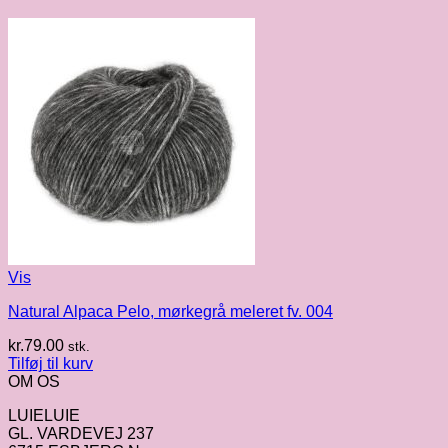
Vis
Natural Alpaca Pelo, mørkegrå meleret fv. 004
kr.
79.00
stk.
Tilføj til kurv
OM OS
LUIELUIE
GL. VARDEVEJ 237