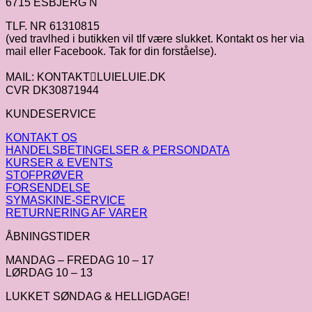
6715 ESBJERG N
TLF. NR 61310815
(ved travlhed i butikken vil tlf være slukket. Kontakt os her via
mail eller Facebook. Tak for din forståelse).
MAIL: KONTAKTLUIELUIE.DK
CVR DK30871944
KUNDESERVICE
KONTAKT OS
HANDELSBETINGELSER & PERSONDATA
KURSER & EVENTS
STOFPRØVER
FORSENDELSE
SYMASKINE-SERVICE
RETURNERING AF VARER
ÅBNINGSTIDER
MANDAG – FREDAG 10 – 17
LØRDAG 10 – 13
LUKKET SØNDAG & HELLIGDAGE!