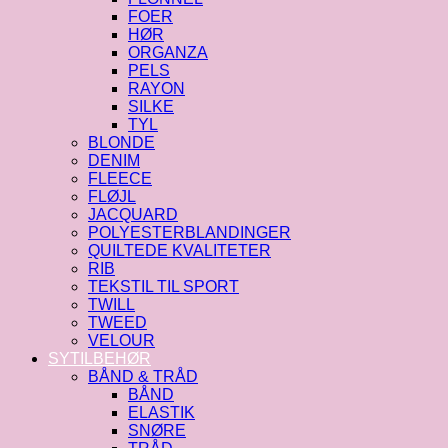
FOER
HØR
ORGANZA
PELS
RAYON
SILKE
TYL
BLONDE
DENIM
FLEECE
FLØJL
JACQUARD
POLYESTERBLANDINGER
QUILTEDE KVALITETER
RIB
TEKSTIL TIL SPORT
TWILL
TWEED
VELOUR
SYTILBEHØR
BÅND & TRÅD
BÅND
ELASTIK
SNØRE