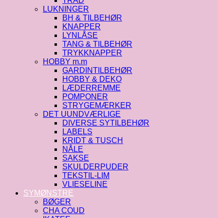
TRÅD
LUKNINGER
BH & TILBEHØR
KNAPPER
LYNLÅSE
TANG & TILBEHØR
TRYKKNAPPER
HOBBY m.m
GARDINTILBEHØR
HOBBY & DEKO
LÆDERREMME
POMPONER
STRYGEMÆRKER
DET UUNDVÆRLIGE
DIVERSE SYTILBEHØR
LABELS
KRIDT & TUSCH
NÅLE
SAKSE
SKULDERPUDER
TEKSTIL-LIM
VLIESELINE
SYMØNSTRE
BØGER
CHA COUD