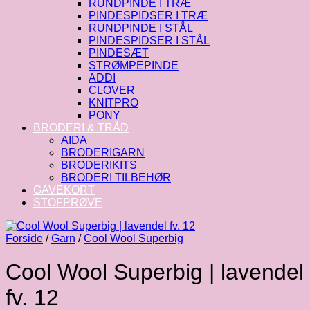
RUNDPINDE I TRÆ
PINDESPIDSER I TRÆ
RUNDPINDE I STÅL
PINDESPIDSER I STÅL
PINDESÆT
STRØMPEPINDE
ADDI
CLOVER
KNITPRO
PONY
BRODERI & TRÅD
AIDA
BRODERIGARN
BRODERIKITS
BRODERI TILBEHØR
GAVEKORT
STOFPRØVE
Forside
/
Garn
/
Cool Wool Superbig
Cool Wool Superbig | lavendel
fv. 12