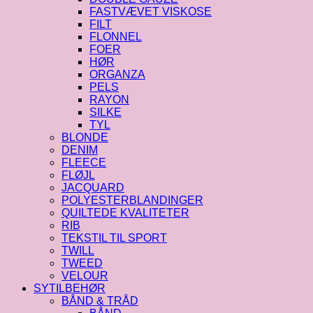
FASTVÆVET VISKOSE
FILT
FLONNEL
FOER
HØR
ORGANZA
PELS
RAYON
SILKE
TYL
BLONDE
DENIM
FLEECE
FLØJL
JACQUARD
POLYESTERBLANDINGER
QUILTEDE KVALITETER
RIB
TEKSTIL TIL SPORT
TWILL
TWEED
VELOUR
SYTILBEHØR
BÅND & TRÅD