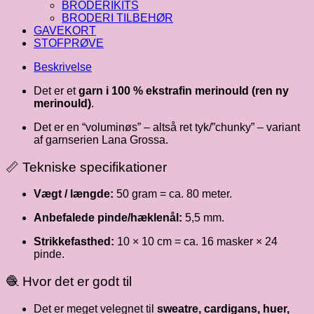
BRODERIKITS
BRODERI TILBEHØR
GAVEKORT
STOFPRØVE
Beskrivelse
Det er et
garn i 100 % ekstrafin merinould (ren ny
merinould)
.
Det er en “voluminøs” – altså ret tyk/”chunky” – variant
af garnserien Lana Grossa.
📏 Tekniske specifikationer
Vægt / længde:
50 gram = ca. 80 meter.
Anbefalede pinde/hæklenål:
5,5 mm.
Strikkefasthed:
10 × 10 cm = ca. 16 masker × 24
pinde.
🧶 Hvor det er godt til
Det er meget velegnet til
sweatre, cardigans, huer,