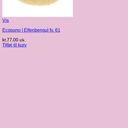
Vis
Ecopuno | Elfenbengul fv. 61
kr.
77.00
stk.
Tilføj til kurv