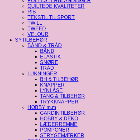
POLYESTERBLANDINGER
QUILTEDE KVALITETER
RIB
TEKSTIL TIL SPORT
TWILL
TWEED
VELOUR
SYTILBEHØR
BÅND & TRÅD
BÅND
ELASTIK
SNØRE
TRÅD
LUKNINGER
BH & TILBEHØR
KNAPPER
LYNLÅSE
TANG & TILBEHØR
TRYKKNAPPER
HOBBY m.m
GARDINTILBEHØR
HOBBY & DEKO
LÆDERREMME
POMPONER
STRYGEMÆRKER