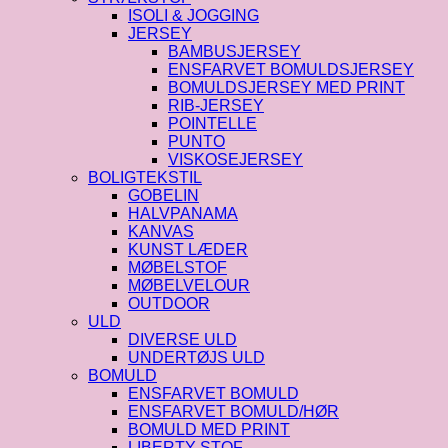
ISOLI & JOGGING
JERSEY
BAMBUSJERSEY
ENSFARVET BOMULDSJERSEY
BOMULDSJERSEY MED PRINT
RIB-JERSEY
POINTELLE
PUNTO
VISKOSEJERSEY
BOLIGTEKSTIL
GOBELIN
HALVPANAMA
KANVAS
KUNST LÆDER
MØBELSTOF
MØBELVELOUR
OUTDOOR
ULD
DIVERSE ULD
UNDERTØJS ULD
BOMULD
ENSFARVET BOMULD
ENSFARVET BOMULD/HØR
BOMULD MED PRINT
LIBERTY STOF