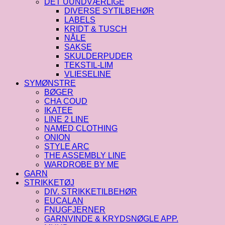
DET UUNDVÆRLIGE
DIVERSE SYTILBEHØR
LABELS
KRIDT & TUSCH
NÅLE
SAKSE
SKULDERPUDER
TEKSTIL-LIM
VLIESELINE
SYMØNSTRE
BØGER
CHA COUD
IKATEE
LINE 2 LINE
NAMED CLOTHING
ONION
STYLE ARC
THE ASSEMBLY LINE
WARDROBE BY ME
GARN
STRIKKETØJ
DIV. STRIKKETILBEHØR
EUCALAN
FNUGFJERNER
GARNVINDE & KRYDSNØGLE APP.