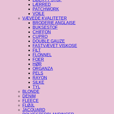
LÆRRED
PATCHWORK
VOILE
VÆVEDE KVALITETER
BRODERIE ANGLAISE
BUKSESTOF
CHIFFON
CUPRO
DOUBLE GAUZE
FASTVÆVET VISKOSE
FILT
FLONNEL
FOER
HØR
ORGANZA
PELS
RAYON
SILKE
TYL
BLONDE
DENIM
FLEECE
FLØJL
JACQUARD