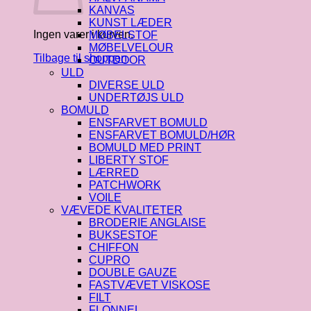
KANVAS
KUNST LÆDER
Ingen varer i kurven.
MØBELSTOF
MØBELVELOUR
Tilbage til shoppen
OUTDOOR
ULD
DIVERSE ULD
UNDERTØJS ULD
BOMULD
ENSFARVET BOMULD
ENSFARVET BOMULD/HØR
BOMULD MED PRINT
LIBERTY STOF
LÆRRED
PATCHWORK
VOILE
VÆVEDE KVALITETER
BRODERIE ANGLAISE
BUKSESTOF
CHIFFON
CUPRO
DOUBLE GAUZE
FASTVÆVET VISKOSE
FILT
FLONNEL