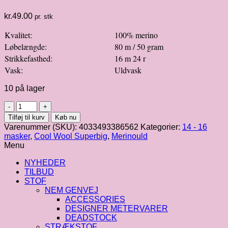
kr.
49.00
pr. stk
Kvalitet:
100% merino
Løbelængde:
80 m / 50 gram
Strikkefasthed:
16 m 24 r
Vask:
Uldvask
10 på lager
Cool
Wool
Tilføj til kurv
Køb nu
Superbig
Varenummer (SKU):
4033493386562
Kategorier:
14 - 16
|
masker
,
Cool Wool Superbig
,
Merinould
lavendel
Menu
fv.
12
NYHEDER
antal
TILBUD
STOF
NEM GENVEJ
ACCESSORIES
DESIGNER METERVARER
DEADSTOCK
STRÆKSTOF