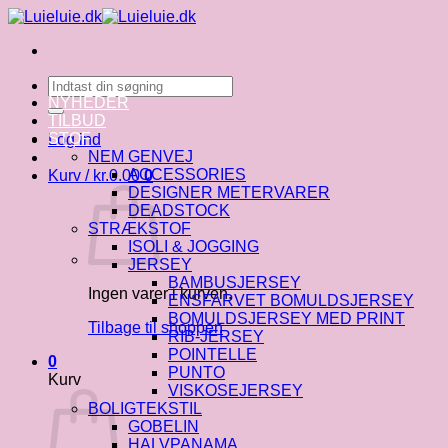
Fortsæt
til
indhold
Søg
efter:
NYHEDER
TILBUD
STOF
Log ind
NEM GENVEJ
ACCESSORIES
Kurv /
kr.
0.00
0
DESIGNER METERVARER
DEADSTOCK
STRÆKSTOF
ISOLI & JOGGING
JERSEY
BAMBUSJERSEY
Ingen varer i kurven.
ENSFARVET BOMULDSJERSEY
BOMULDSJERSEY MED PRINT
Tilbage til shoppen
RIB-JERSEY
POINTELLE
0
PUNTO
Kurv
VISKOSEJERSEY
BOLIGTEKSTIL
GOBELIN
HALVPANAMA