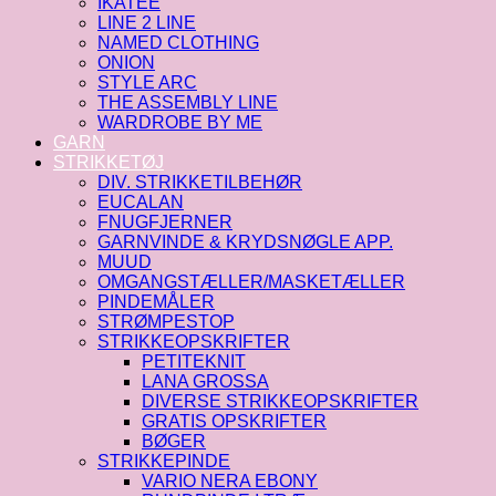
IKATEE
LINE 2 LINE
NAMED CLOTHING
ONION
STYLE ARC
THE ASSEMBLY LINE
WARDROBE BY ME
GARN
STRIKKETØJ
DIV. STRIKKETILBEHØR
EUCALAN
FNUGFJERNER
GARNVINDE & KRYDSNØGLE APP.
MUUD
OMGANGSTÆLLER/MASKETÆLLER
PINDEMÅLER
STRØMPESTOP
STRIKKEOPSKRIFTER
PETITEKNIT
LANA GROSSA
DIVERSE STRIKKEOPSKRIFTER
GRATIS OPSKRIFTER
BØGER
STRIKKEPINDE
VARIO NERA EBONY