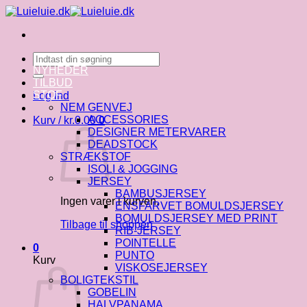
Fortsæt
til
indhold
Søg
efter:
NYHEDER
TILBUD
STOF
Log ind
NEM GENVEJ
ACCESSORIES
Kurv /
kr.
0.00
0
DESIGNER METERVARER
DEADSTOCK
STRÆKSTOF
ISOLI & JOGGING
JERSEY
BAMBUSJERSEY
Ingen varer i kurven.
ENSFARVET BOMULDSJERSEY
BOMULDSJERSEY MED PRINT
Tilbage til shoppen
RIB-JERSEY
POINTELLE
0
PUNTO
Kurv
VISKOSEJERSEY
BOLIGTEKSTIL
GOBELIN
HALVPANAMA