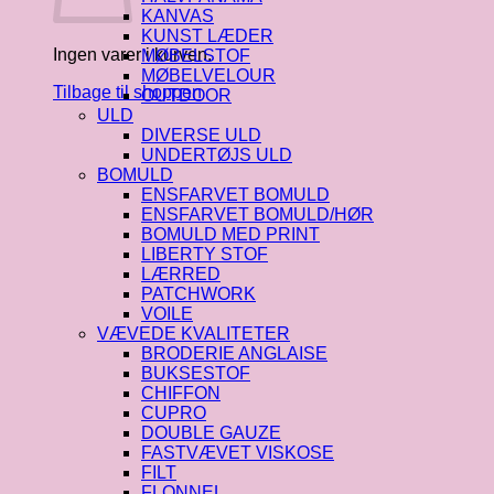
KANVAS
KUNST LÆDER
Ingen varer i kurven.
MØBELSTOF
MØBELVELOUR
Tilbage til shoppen
OUTDOOR
ULD
DIVERSE ULD
UNDERTØJS ULD
BOMULD
ENSFARVET BOMULD
ENSFARVET BOMULD/HØR
BOMULD MED PRINT
LIBERTY STOF
LÆRRED
PATCHWORK
VOILE
VÆVEDE KVALITETER
BRODERIE ANGLAISE
BUKSESTOF
CHIFFON
CUPRO
DOUBLE GAUZE
FASTVÆVET VISKOSE
FILT
FLONNEL