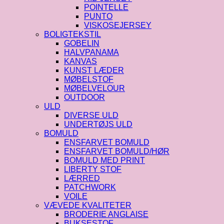
POINTELLE
PUNTO
VISKOSEJERSEY
BOLIGTEKSTIL
GOBELIN
HALVPANAMA
KANVAS
KUNST LÆDER
MØBELSTOF
MØBELVELOUR
OUTDOOR
ULD
DIVERSE ULD
UNDERTØJS ULD
BOMULD
ENSFARVET BOMULD
ENSFARVET BOMULD/HØR
BOMULD MED PRINT
LIBERTY STOF
LÆRRED
PATCHWORK
VOILE
VÆVEDE KVALITETER
BRODERIE ANGLAISE
BUKSESTOF