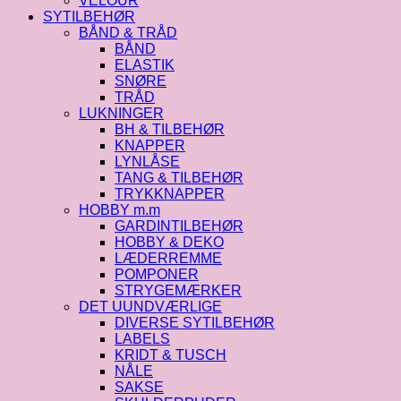
VELOUR
SYTILBEHØR
BÅND & TRÅD
BÅND
ELASTIK
SNØRE
TRÅD
LUKNINGER
BH & TILBEHØR
KNAPPER
LYNLÅSE
TANG & TILBEHØR
TRYKKNAPPER
HOBBY m.m
GARDINTILBEHØR
HOBBY & DEKO
LÆDERREMME
POMPONER
STRYGEMÆRKER
DET UUNDVÆRLIGE
DIVERSE SYTILBEHØR
LABELS
KRIDT & TUSCH
NÅLE
SAKSE