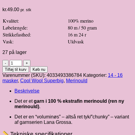
kr.
49.00
pr. stk
Kvalitet:
100% merino
Løbelængde:
80 m / 50 gram
Strikkefasthed:
16 m 24 r
Vask:
Uldvask
27 på lager
Cool
Wool
Tilføj til kurv
Køb nu
Superbig
Varenummer (SKU):
4033493386784
Kategorier:
14 - 16
|
masker
,
Cool Wool Superbig
,
Merinould
hvid
fv.
Beskrivelse
34
antal
Det er et
garn i 100 % ekstrafin merinould (ren ny
merinould)
.
Det er en “voluminøs” – altså ret tyk/”chunky” – variant
af garnserien Lana Grossa.
Tekniske specifikationer