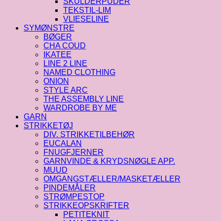
SKULDERPUDER
TEKSTIL-LIM
VLIESELINE
SYMØNSTRE
BØGER
CHA COUD
IKATEE
LINE 2 LINE
NAMED CLOTHING
ONION
STYLE ARC
THE ASSEMBLY LINE
WARDROBE BY ME
GARN
STRIKKETØJ
DIV. STRIKKETILBEHØR
EUCALAN
FNUGFJERNER
GARNVINDE & KRYDSNØGLE APP.
MUUD
OMGANGSTÆLLER/MASKETÆLLER
PINDEMÅLER
STRØMPESTOP
STRIKKEOPSKRIFTER
PETITEKNIT