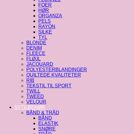
FOER
HØR
ORGANZA
PELS
RAYON
SILKE
TYL
BLONDE
DENIM
FLEECE
FLØJL
JACQUARD
POLYESTERBLANDINGER
QUILTEDE KVALITETER
RIB
TEKSTIL TIL SPORT
TWILL
TWEED
VELOUR
SYTILBEHØR
BÅND & TRÅD
BÅND
ELASTIK
SNØRE