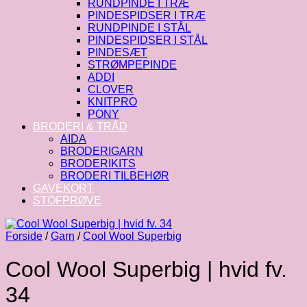
RUNDPINDE I TRÆ
PINDESPIDSER I TRÆ
RUNDPINDE I STÅL
PINDESPIDSER I STÅL
PINDESÆT
STRØMPEPINDE
ADDI
CLOVER
KNITPRO
PONY
BRODERI & TRÅD
AIDA
BRODERIGARN
BRODERIKITS
BRODERI TILBEHØR
GAVEKORT
STOFPRØVE
Forside
/
Garn
/
Cool Wool Superbig
Cool Wool Superbig | hvid fv.
34