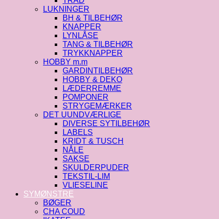
TRÅD
LUKNINGER
BH & TILBEHØR
KNAPPER
LYNLÅSE
TANG & TILBEHØR
TRYKKNAPPER
HOBBY m.m
GARDINTILBEHØR
HOBBY & DEKO
LÆDERREMME
POMPONER
STRYGEMÆRKER
DET UUNDVÆRLIGE
DIVERSE SYTILBEHØR
LABELS
KRIDT & TUSCH
NÅLE
SAKSE
SKULDERPUDER
TEKSTIL-LIM
VLIESELINE
SYMØNSTRE
BØGER
CHA COUD