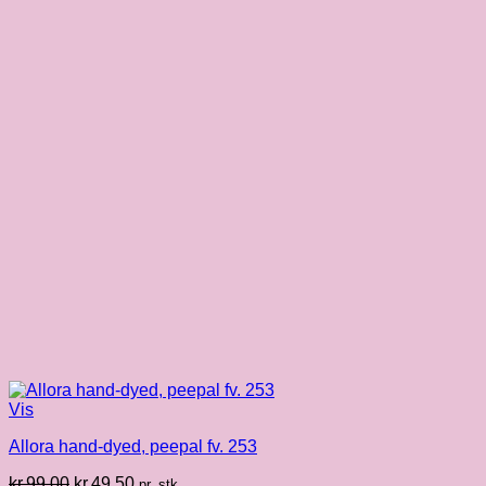
Vis
Allora hand-dyed, peepal fv. 253
Den
Den
kr.
99.00
kr.
49.50
pr. stk