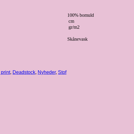
100% bomuld
cm
gr/m2
Skånevask
print
,
Deadstock
,
Nyheder
,
Stof