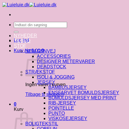
Fortsæt
til
indhold
Søg
efter:
NYHEDER
Log ind
TILBUD
STOF
Kurv /
kr.
0.00
0
NEM GENVEJ
ACCESSORIES
DESIGNER METERVARER
DEADSTOCK
STRÆKSTOF
ISOLI & JOGGING
JERSEY
Ingen varer i kurven.
BAMBUSJERSEY
ENSFARVET BOMULDSJERSEY
Tilbage til shoppen
BOMULDSJERSEY MED PRINT
RIB-JERSEY
0
POINTELLE
Kurv
PUNTO
VISKOSEJERSEY
BOLIGTEKSTIL
GOBELIN