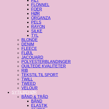
FILT
FLONNEL
FOER
HØR
ORGANZA
PELS
RAYON
SILKE
TYL
BLONDE
DENIM
FLEECE
FLØJL
JACQUARD
POLYESTERBLANDINGER
QUILTEDE KVALITETER
RIB
TEKSTIL TIL SPORT
TWILL
TWEED
VELOUR
SYTILBEHØR
BÅND & TRÅD
BÅND
ELASTIK