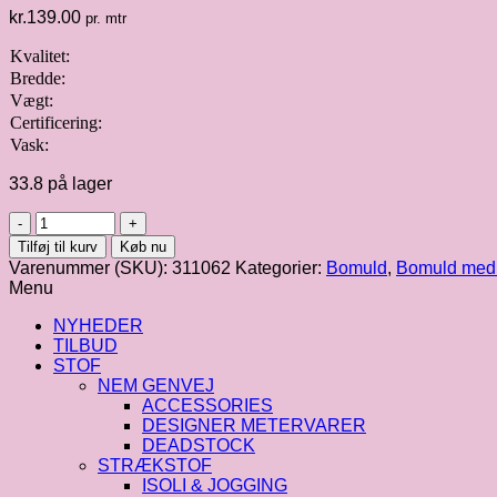
kr.
139.00
pr. mtr
Kvalitet:
Bredde:
Vægt:
Certificering:
Vask:
33.8 på lager
Bomuldspoplin
med
Tilføj til kurv
Køb nu
rosa/hvid
Varenummer (SKU):
311062
Kategorier:
Bomuld
,
Bomuld med 
tern
Menu
antal
NYHEDER
TILBUD
STOF
NEM GENVEJ
ACCESSORIES
DESIGNER METERVARER
DEADSTOCK
STRÆKSTOF
ISOLI & JOGGING