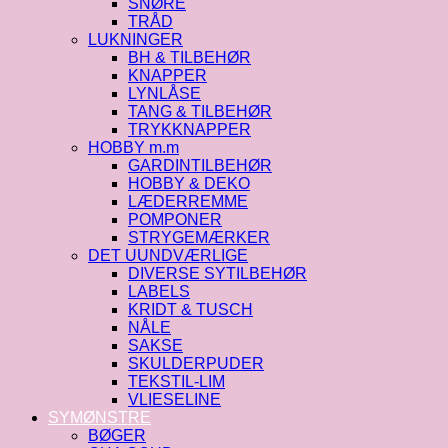
SNØRE
TRÅD
LUKNINGER
BH & TILBEHØR
KNAPPER
LYNLÅSE
TANG & TILBEHØR
TRYKKNAPPER
HOBBY m.m
GARDINTILBEHØR
HOBBY & DEKO
LÆDERREMME
POMPONER
STRYGEMÆRKER
DET UUNDVÆRLIGE
DIVERSE SYTILBEHØR
LABELS
KRIDT & TUSCH
NÅLE
SAKSE
SKULDERPUDER
TEKSTIL-LIM
VLIESELINE
SYMØNSTRE
BØGER