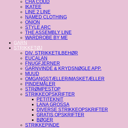
CHA COUD
IKATEE
LINE 2 LINE
NAMED CLOTHING
ONION
STYLE ARC
THE ASSEMBLY LINE
WARDROBE BY ME
GARN
STRIKKETØJ
DIV. STRIKKETILBEHØR
EUCALAN
FNUGFJERNER
GARNVINDE & KRYDSNØGLE APP.
MUUD
OMGANGSTÆLLER/MASKETÆLLER
PINDEMÅLER
STRØMPESTOP
STRIKKEOPSKRIFTER
PETITEKNIT
LANA GROSSA
DIVERSE STRIKKEOPSKRIFTER
GRATIS OPSKRIFTER
BØGER
STRIKKEPINDE