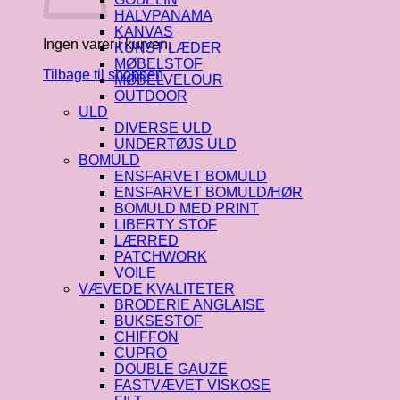
HALVPANAMA
KANVAS
Ingen varer i kurven.
KUNST LÆDER
MØBELSTOF
Tilbage til shoppen
MØBELVELOUR
OUTDOOR
ULD
DIVERSE ULD
UNDERTØJS ULD
BOMULD
ENSFARVET BOMULD
ENSFARVET BOMULD/HØR
BOMULD MED PRINT
LIBERTY STOF
LÆRRED
PATCHWORK
VOILE
VÆVEDE KVALITETER
BRODERIE ANGLAISE
BUKSESTOF
CHIFFON
CUPRO
DOUBLE GAUZE
FASTVÆVET VISKOSE