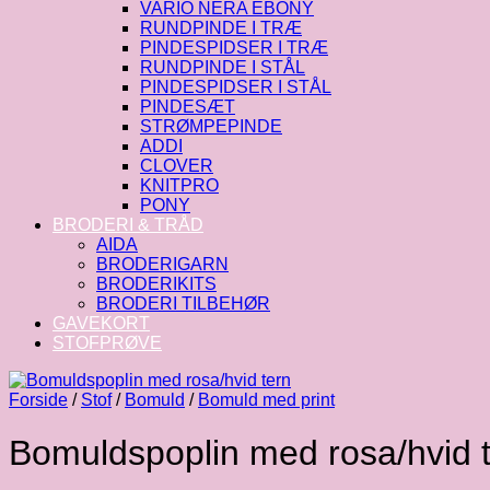
VARIO NERA EBONY
RUNDPINDE I TRÆ
PINDESPIDSER I TRÆ
RUNDPINDE I STÅL
PINDESPIDSER I STÅL
PINDESÆT
STRØMPEPINDE
ADDI
CLOVER
KNITPRO
PONY
BRODERI & TRÅD
AIDA
BRODERIGARN
BRODERIKITS
BRODERI TILBEHØR
GAVEKORT
STOFPRØVE
Forside
/
Stof
/
Bomuld
/
Bomuld med print
Bomuldspoplin med rosa/hvid 