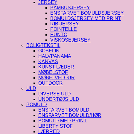
JERSEY
BAMBUSJERSEY
ENSFARVET BOMULDSJERSEY
BOMULDSJERSEY MED PRINT
RIB-JERSEY
POINTELLE
PUNTO
VISKOSEJERSEY
BOLIGTEKSTIL
GOBELIN
HALVPANAMA
KANVAS
KUNST LÆDER
MØBELSTOF
MØBELVELOUR
OUTDOOR
ULD
DIVERSE ULD
UNDERTØJS ULD
BOMULD
ENSFARVET BOMULD
ENSFARVET BOMULD/HØR
BOMULD MED PRINT
LIBERTY STOF
LÆRRED