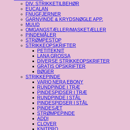
DIV. STRIKKETILBEHØR
EUCALAN
FNUGFJERNER
GARNVINDE & KRYDSNØGLE APP.
MUUD
OMGANGSTÆLLER/MASKETÆLLER
PINDEMÅLER
STRØMPESTOP
STRIKKEOPSKRIFTER
PETITEKNIT
LANA GROSSA
DIVERSE STRIKKEOPSKRIFTER
GRATIS OPSKRIFTER
BØGER
STRIKKEPINDE
VARIO NERA EBONY
RUNDPINDE I TRÆ
PINDESPIDSER I TRÆ
RUNDPINDE I STÅL
PINDESPIDSER I STÅL
PINDESÆT
STRØMPEPINDE
ADDI
CLOVER
KNITPRO