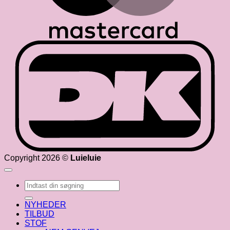
D
Copyright 2026 ©
Luieluie
Søg
efter:
NYHEDER
TILBUD
STOF