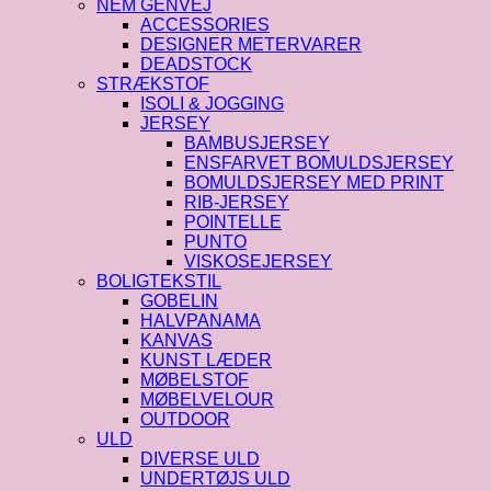
NEM GENVEJ
ACCESSORIES
DESIGNER METERVARER
DEADSTOCK
STRÆKSTOF
ISOLI & JOGGING
JERSEY
BAMBUSJERSEY
ENSFARVET BOMULDSJERSEY
BOMULDSJERSEY MED PRINT
RIB-JERSEY
POINTELLE
PUNTO
VISKOSEJERSEY
BOLIGTEKSTIL
GOBELIN
HALVPANAMA
KANVAS
KUNST LÆDER
MØBELSTOF
MØBELVELOUR
OUTDOOR
ULD
DIVERSE ULD
UNDERTØJS ULD