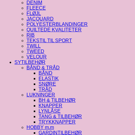
DENIM
FLEECE
FLØJL
JACQUARD
POLYESTERBLANDINGER
QUILTEDE KVALITETER
RIB
TEKSTIL TIL SPORT
TWILL
TWEED
VELOUR
SYTILBEHØR
BÅND & TRÅD
BÅND
ELASTIK
SNØRE
TRÅD
LUKNINGER
BH & TILBEHØR
KNAPPER
LYNLÅSE
TANG & TILBEHØR
TRYKKNAPPER
HOBBY m.m
GARDINTILBEHØR