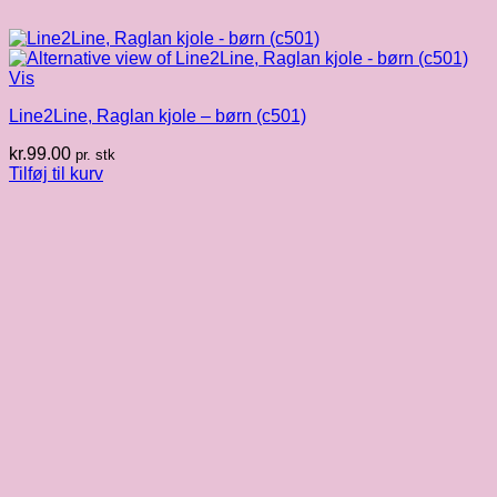
Vis
Line2Line, Raglan kjole – børn (c501)
kr.
99.00
pr. stk
Tilføj til kurv