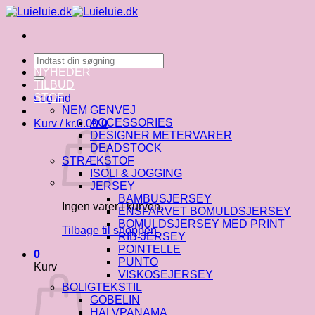
Fortsæt
til
indhold
Søg
efter:
NYHEDER
TILBUD
STOF
Log ind
NEM GENVEJ
ACCESSORIES
Kurv /
kr.
0.00
0
DESIGNER METERVARER
DEADSTOCK
STRÆKSTOF
ISOLI & JOGGING
JERSEY
BAMBUSJERSEY
Ingen varer i kurven.
ENSFARVET BOMULDSJERSEY
BOMULDSJERSEY MED PRINT
Tilbage til shoppen
RIB-JERSEY
POINTELLE
0
PUNTO
Kurv
VISKOSEJERSEY
BOLIGTEKSTIL
GOBELIN
HALVPANAMA