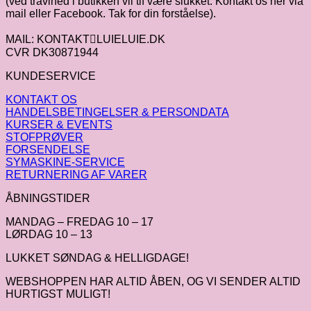
(ved travlhed i butikken vil tlf være slukket. Kontakt os her via
mail eller Facebook. Tak for din forståelse).
MAIL: KONTAKTLUIELUIE.DK
CVR DK30871944
KUNDESERVICE
KONTAKT OS
HANDELSBETINGELSER & PERSONDATA
KURSER & EVENTS
STOFPRØVER
FORSENDELSE
SYMASKINE-SERVICE
RETURNERING AF VARER
ÅBNINGSTIDER
MANDAG – FREDAG 10 – 17
LØRDAG 10 – 13
LUKKET SØNDAG & HELLIGDAGE!
WEBSHOPPEN HAR ALTID ÅBEN, OG VI SENDER ALTID
HURTIGST MULIGT!