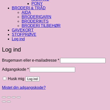
PONY
BRODERI & TRÅD
AIDA
BRODERIGARN
BRODERIKITS
BRODERI TILBEHØR
GAVEKORT
STOFPRØVE
Log ind
Log ind
Påkrævet
Brugernavn eller e-mailadresse
*
Påkrævet
Adgangskode
*
Husk mig
Log ind
Mistet din adgangskode?