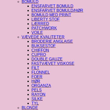
BOMULD
ENSFARVET BOMULD
ENSFARVET BOMULD/HØR
BOMULD MED PRINT
LIBERTY STOF
LÆRRED
PATCHWORK
VOILE
VÆVEDE KVALITETER
BRODERIE ANGLAISE
BUKSESTOF
CHIFFON
CUPRO
DOUBLE GAUZE
FASTVÆVET VISKOSE
FILT
FLONNEL
FOER
HØR
ORGANZA
PELS
RAYON
SILKE
TYL
BLONDE