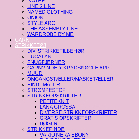
IKATEE
LINE 2 LINE
NAMED CLOTHING
ONION
STYLE ARC
THE ASSEMBLY LINE
WARDROBE BY ME
GARN
STRIKKETØJ
DIV. STRIKKETILBEHØR
EUCALAN
FNUGFJERNER
GARNVINDE & KRYDSNØGLE APP.
MUUD
OMGANGSTÆLLER/MASKETÆLLER
PINDEMÅLER
STRØMPESTOP
STRIKKEOPSKRIFTER
PETITEKNIT
LANA GROSSA
DIVERSE STRIKKEOPSKRIFTER
GRATIS OPSKRIFTER
BØGER
STRIKKEPINDE
VARIO NERA EBONY