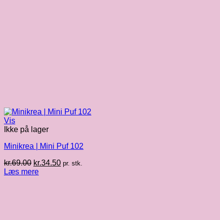
Vis
Ikke på lager
Minikrea | Mini Puf 102
Den
Den
kr.
69.00
kr.
34.50
pr. stk.
oprindelige
aktuelle
Læs mere
pris
pris
var:
er:
kr.69.00.
kr.34.50.