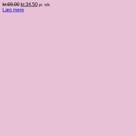
Den
Den
kr.
69.00
kr.
34.50
pr. stk.
oprindelige
aktuelle
Læs mere
pris
pris
var:
er:
kr.69.00.
kr.34.50.