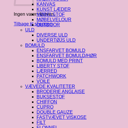
KANVAS
KUNST LÆDER
Ingen varer i kurven.
MØBELSTOF
MØBELVELOUR
Tilbage til shoppen
OUTDOOR
ULD
DIVERSE ULD
UNDERTØJS ULD
BOMULD
ENSFARVET BOMULD
ENSFARVET BOMULD/HØR
BOMULD MED PRINT
LIBERTY STOF
LÆRRED
PATCHWORK
VOILE
VÆVEDE KVALITETER
BRODERIE ANGLAISE
BUKSESTOF
CHIFFON
CUPRO
DOUBLE GAUZE
FASTVÆVET VISKOSE
FILT
FLONNEL