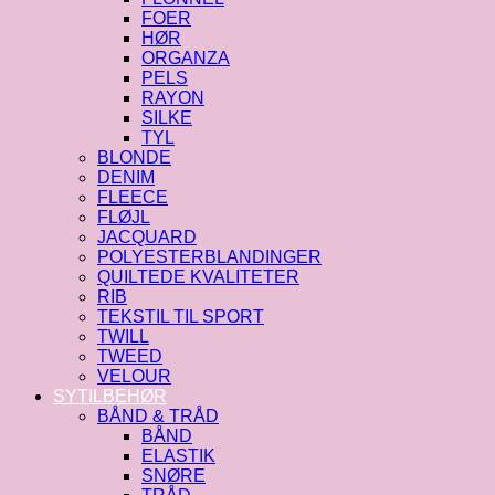
FOER
HØR
ORGANZA
PELS
RAYON
SILKE
TYL
BLONDE
DENIM
FLEECE
FLØJL
JACQUARD
POLYESTERBLANDINGER
QUILTEDE KVALITETER
RIB
TEKSTIL TIL SPORT
TWILL
TWEED
VELOUR
SYTILBEHØR
BÅND & TRÅD
BÅND
ELASTIK
SNØRE