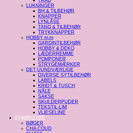
TRÅD
LUKNINGER
BH & TILBEHØR
KNAPPER
LYNLÅSE
TANG & TILBEHØR
TRYKKNAPPER
HOBBY m.m
GARDINTILBEHØR
HOBBY & DEKO
LÆDERREMME
POMPONER
STRYGEMÆRKER
DET UUNDVÆRLIGE
DIVERSE SYTILBEHØR
LABELS
KRIDT & TUSCH
NÅLE
SAKSE
SKULDERPUDER
TEKSTIL-LIM
VLIESELINE
SYMØNSTRE
BØGER
CHA COUD