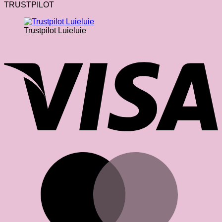
TRUSTPILOT
Trustpilot Luieluie
V
M