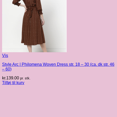
Vis
Style Arc | Philomena Woven Dress str. 18 – 30 (ca. dk str. 46
– 60)
kr.
139.00
pr. stk.
Tilføj til kurv