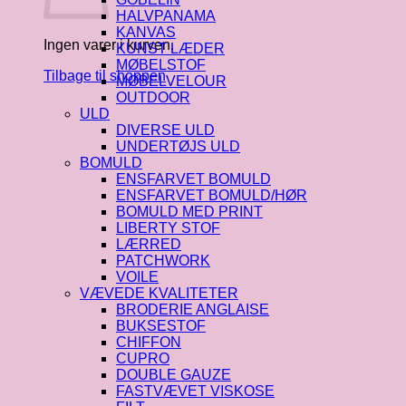
HALVPANAMA
KANVAS
Ingen varer i kurven.
KUNST LÆDER
MØBELSTOF
Tilbage til shoppen
MØBELVELOUR
OUTDOOR
ULD
DIVERSE ULD
UNDERTØJS ULD
BOMULD
ENSFARVET BOMULD
ENSFARVET BOMULD/HØR
BOMULD MED PRINT
LIBERTY STOF
LÆRRED
PATCHWORK
VOILE
VÆVEDE KVALITETER
BRODERIE ANGLAISE
BUKSESTOF
CHIFFON
CUPRO
DOUBLE GAUZE
FASTVÆVET VISKOSE