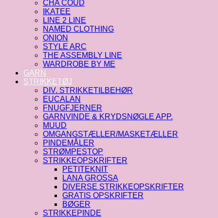
CHA COUD
IKATEE
LINE 2 LINE
NAMED CLOTHING
ONION
STYLE ARC
THE ASSEMBLY LINE
WARDROBE BY ME
GARN
STRIKKETØJ
DIV. STRIKKETILBEHØR
EUCALAN
FNUGFJERNER
GARNVINDE & KRYDSNØGLE APP.
MUUD
OMGANGSTÆLLER/MASKETÆLLER
PINDEMÅLER
STRØMPESTOP
STRIKKEOPSKRIFTER
PETITEKNIT
LANA GROSSA
DIVERSE STRIKKEOPSKRIFTER
GRATIS OPSKRIFTER
BØGER
STRIKKEPINDE