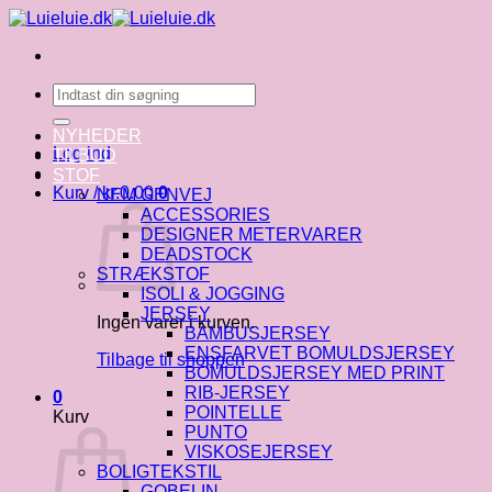
Fortsæt
til
indhold
Søg
efter:
NYHEDER
Log ind
TILBUD
STOF
Kurv /
kr.
0.00
0
NEM GENVEJ
ACCESSORIES
DESIGNER METERVARER
DEADSTOCK
STRÆKSTOF
ISOLI & JOGGING
JERSEY
Ingen varer i kurven.
BAMBUSJERSEY
ENSFARVET BOMULDSJERSEY
Tilbage til shoppen
BOMULDSJERSEY MED PRINT
RIB-JERSEY
0
POINTELLE
Kurv
PUNTO
VISKOSEJERSEY
BOLIGTEKSTIL
GOBELIN