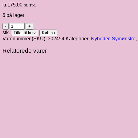
kr.
175.00
pr. stk.
6 på lager
Wardrobe
by
stk.
Tilføj til kurv
Køb nu
Me
Varenummer (SKU):
302454
Kategorier:
Nyheder
,
Symønstre
,
|
Claude
Relaterede varer
Skirt
str.
2XS
-
4XL
antal