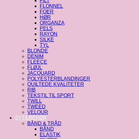
FILT
FLONNEL
FOER
HØR
ORGANZA
PELS
RAYON
SILKE
TYL
BLONDE
DENIM
FLEECE
FLØJL
JACQUARD
POLYESTERBLANDINGER
QUILTEDE KVALITETER
RIB
TEKSTIL TIL SPORT
TWILL
TWEED
VELOUR
SYTILBEHØR
BÅND & TRÅD
BÅND
ELASTIK