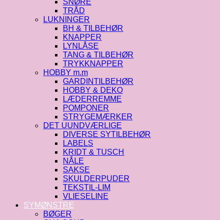
SNØRE
TRÅD
LUKNINGER
BH & TILBEHØR
KNAPPER
LYNLÅSE
TANG & TILBEHØR
TRYKKNAPPER
HOBBY m.m
GARDINTILBEHØR
HOBBY & DEKO
LÆDERREMME
POMPONER
STRYGEMÆRKER
DET UUNDVÆRLIGE
DIVERSE SYTILBEHØR
LABELS
KRIDT & TUSCH
NÅLE
SAKSE
SKULDERPUDER
TEKSTIL-LIM
VLIESELINE
SYMØNSTRE
BØGER