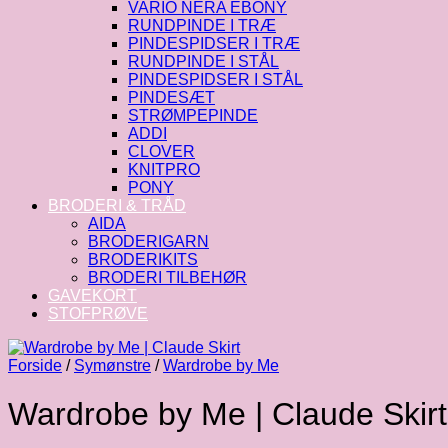
VARIO NERA EBONY
RUNDPINDE I TRÆ
PINDESPIDSER I TRÆ
RUNDPINDE I STÅL
PINDESPIDSER I STÅL
PINDESÆT
STRØMPEPINDE
ADDI
CLOVER
KNITPRO
PONY
BRODERI & TRÅD
AIDA
BRODERIGARN
BRODERIKITS
BRODERI TILBEHØR
GAVEKORT
STOFPRØVE
Forside
/
Symønstre
/
Wardrobe by Me
Wardrobe by Me | Claude Skirt