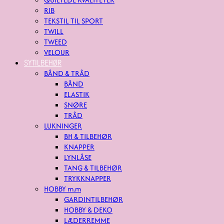
RIB
TEKSTIL TIL SPORT
TWILL
TWEED
VELOUR
SYTILBEHØR
BÅND & TRÅD
BÅND
ELASTIK
SNØRE
TRÅD
LUKNINGER
BH & TILBEHØR
KNAPPER
LYNLÅSE
TANG & TILBEHØR
TRYKKNAPPER
HOBBY m.m
GARDINTILBEHØR
HOBBY & DEKO
LÆDERREMME