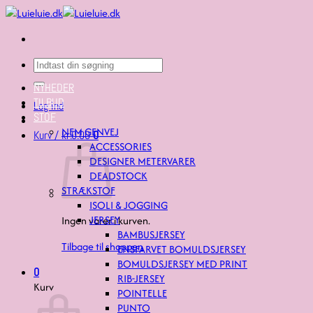
Fortsæt
til
indhold
Søg
efter:
NYHEDER
TILBUD
Log ind
STOF
NEM GENVEJ
Kurv /
kr.
0.00
0
ACCESSORIES
DESIGNER METERVARER
DEADSTOCK
STRÆKSTOF
ISOLI & JOGGING
JERSEY
Ingen varer i kurven.
BAMBUSJERSEY
Tilbage til shoppen
ENSFARVET BOMULDSJERSEY
BOMULDSJERSEY MED PRINT
0
RIB-JERSEY
Kurv
POINTELLE
PUNTO