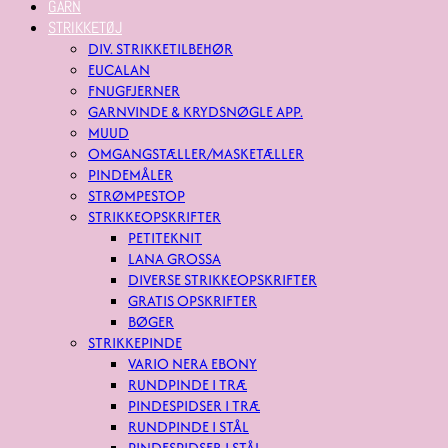
GARN
STRIKKETØJ
DIV. STRIKKETILBEHØR
EUCALAN
FNUGFJERNER
GARNVINDE & KRYDSNØGLE APP.
MUUD
OMGANGSTÆLLER/MASKETÆLLER
PINDEMÅLER
STRØMPESTOP
STRIKKEOPSKRIFTER
PETITEKNIT
LANA GROSSA
DIVERSE STRIKKEOPSKRIFTER
GRATIS OPSKRIFTER
BØGER
STRIKKEPINDE
VARIO NERA EBONY
RUNDPINDE I TRÆ
PINDESPIDSER I TRÆ
RUNDPINDE I STÅL
PINDESPIDSER I STÅL