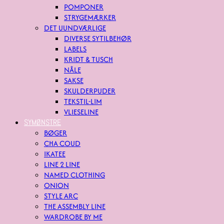
POMPONER
STRYGEMÆRKER
DET UUNDVÆRLIGE
DIVERSE SYTILBEHØR
LABELS
KRIDT & TUSCH
NÅLE
SAKSE
SKULDERPUDER
TEKSTIL-LIM
VLIESELINE
SYMØNSTRE
BØGER
CHA COUD
IKATEE
LINE 2 LINE
NAMED CLOTHING
ONION
STYLE ARC
THE ASSEMBLY LINE
WARDROBE BY ME