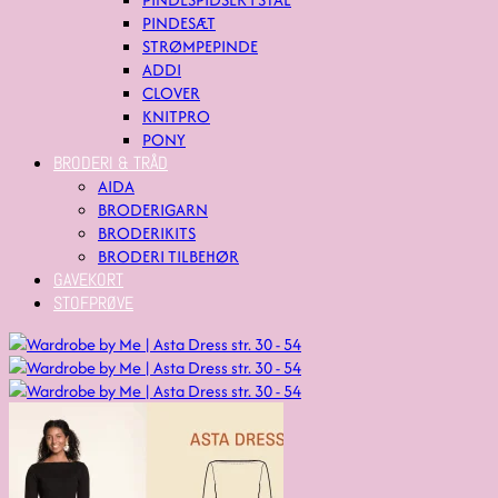
PINDESÆT
STRØMPEPINDE
ADDI
CLOVER
KNITPRO
PONY
BRODERI & TRÅD
AIDA
BRODERIGARN
BRODERIKITS
BRODERI TILBEHØR
GAVEKORT
STOFPRØVE