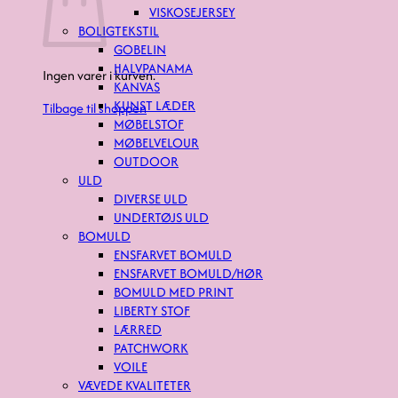
VISKOSEJERSEY
BOLIGTEKSTIL
GOBELIN
HALVPANAMA
Ingen varer i kurven.
KANVAS
KUNST LÆDER
Tilbage til shoppen
MØBELSTOF
MØBELVELOUR
OUTDOOR
ULD
DIVERSE ULD
UNDERTØJS ULD
BOMULD
ENSFARVET BOMULD
ENSFARVET BOMULD/HØR
BOMULD MED PRINT
LIBERTY STOF
LÆRRED
PATCHWORK
VOILE
VÆVEDE KVALITETER