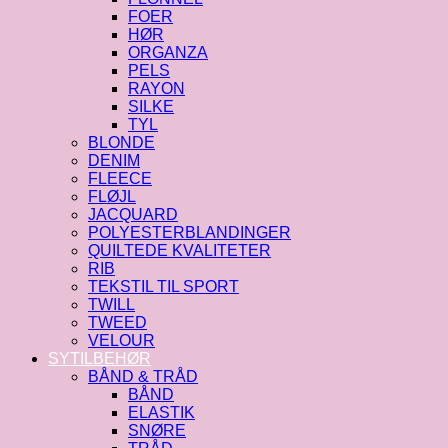
FOER
HØR
ORGANZA
PELS
RAYON
SILKE
TYL
BLONDE
DENIM
FLEECE
FLØJL
JACQUARD
POLYESTERBLANDINGER
QUILTEDE KVALITETER
RIB
TEKSTIL TIL SPORT
TWILL
TWEED
VELOUR
SYTILBEHØR
BÅND & TRÅD
BÅND
ELASTIK
SNØRE