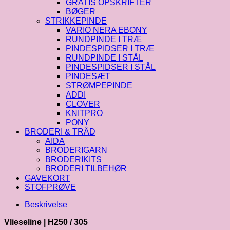
GRATIS OPSKRIFTER
BØGER
STRIKKEPINDE
VARIO NERA EBONY
RUNDPINDE I TRÆ
PINDESPIDSER I TRÆ
RUNDPINDE I STÅL
PINDESPIDSER I STÅL
PINDESÆT
STRØMPEPINDE
ADDI
CLOVER
KNITPRO
PONY
BRODERI & TRÅD
AIDA
BRODERIGARN
BRODERIKITS
BRODERI TILBEHØR
GAVEKORT
STOFPRØVE
Beskrivelse
Vlieseline | H250 / 305