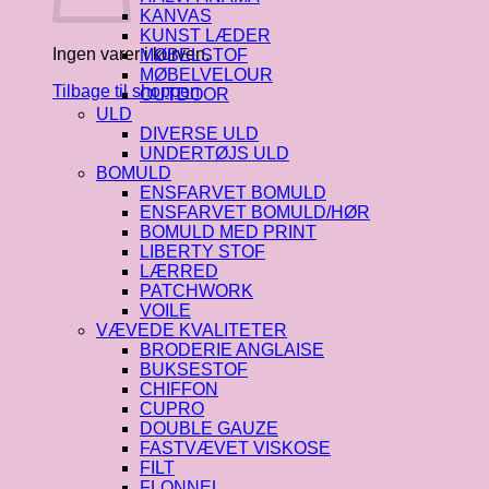
KANVAS
KUNST LÆDER
Ingen varer i kurven.
MØBELSTOF
MØBELVELOUR
Tilbage til shoppen
OUTDOOR
ULD
DIVERSE ULD
UNDERTØJS ULD
BOMULD
ENSFARVET BOMULD
ENSFARVET BOMULD/HØR
BOMULD MED PRINT
LIBERTY STOF
LÆRRED
PATCHWORK
VOILE
VÆVEDE KVALITETER
BRODERIE ANGLAISE
BUKSESTOF
CHIFFON
CUPRO
DOUBLE GAUZE
FASTVÆVET VISKOSE
FILT
FLONNEL