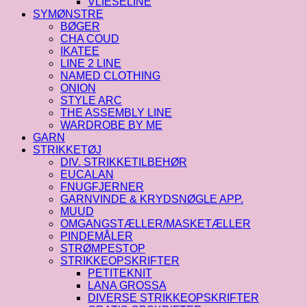
VLIESELINE
SYMØNSTRE
BØGER
CHA COUD
IKATEE
LINE 2 LINE
NAMED CLOTHING
ONION
STYLE ARC
THE ASSEMBLY LINE
WARDROBE BY ME
GARN
STRIKKETØJ
DIV. STRIKKETILBEHØR
EUCALAN
FNUGFJERNER
GARNVINDE & KRYDSNØGLE APP.
MUUD
OMGANGSTÆLLER/MASKETÆLLER
PINDEMÅLER
STRØMPESTOP
STRIKKEOPSKRIFTER
PETITEKNIT
LANA GROSSA
DIVERSE STRIKKEOPSKRIFTER