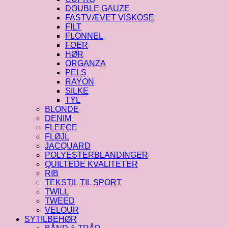
DOUBLE GAUZE
FASTVÆVET VISKOSE
FILT
FLONNEL
FOER
HØR
ORGANZA
PELS
RAYON
SILKE
TYL
BLONDE
DENIM
FLEECE
FLØJL
JACQUARD
POLYESTERBLANDINGER
QUILTEDE KVALITETER
RIB
TEKSTIL TIL SPORT
TWILL
TWEED
VELOUR
SYTILBEHØR