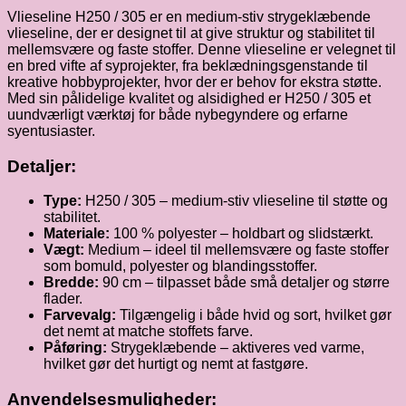
Vlieseline H250 / 305 er en medium-stiv strygeklæbende
vlieseline, der er designet til at give struktur og stabilitet til
mellemsvære og faste stoffer. Denne vlieseline er velegnet til
en bred vifte af syprojekter, fra beklædningsgenstande til
kreative hobbyprojekter, hvor der er behov for ekstra støtte.
Med sin pålidelige kvalitet og alsidighed er H250 / 305 et
uundværligt værktøj for både nybegyndere og erfarne
syentusiaster.
Detaljer:
Type:
H250 / 305 – medium-stiv vlieseline til støtte og
stabilitet.
Materiale:
100 % polyester – holdbart og slidstærkt.
Vægt:
Medium – ideel til mellemsvære og faste stoffer
som bomuld, polyester og blandingsstoffer.
Bredde:
90 cm – tilpasset både små detaljer og større
flader.
Farvevalg:
Tilgængelig i både hvid og sort, hvilket gør
det nemt at matche stoffets farve.
Påføring:
Strygeklæbende – aktiveres ved varme,
hvilket gør det hurtigt og nemt at fastgøre.
Anvendelsesmuligheder: