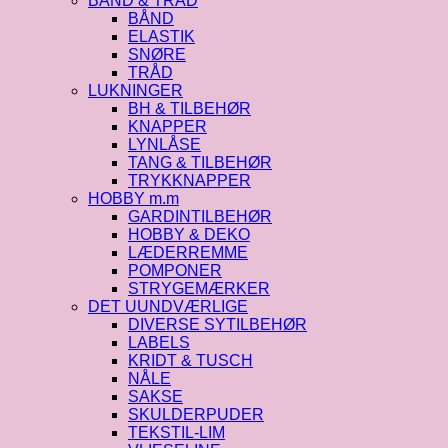
BÅND & TRÅD
BÅND
ELASTIK
SNØRE
TRÅD
LUKNINGER
BH & TILBEHØR
KNAPPER
LYNLÅSE
TANG & TILBEHØR
TRYKKNAPPER
HOBBY m.m
GARDINTILBEHØR
HOBBY & DEKO
LÆDERREMME
POMPONER
STRYGEMÆRKER
DET UUNDVÆRLIGE
DIVERSE SYTILBEHØR
LABELS
KRIDT & TUSCH
NÅLE
SAKSE
SKULDERPUDER
TEKSTIL-LIM