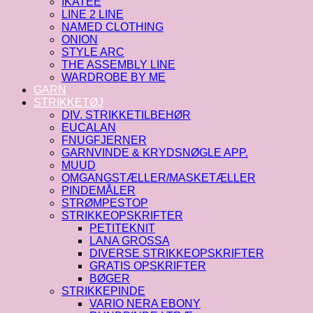
IKATEE
LINE 2 LINE
NAMED CLOTHING
ONION
STYLE ARC
THE ASSEMBLY LINE
WARDROBE BY ME
GARN
STRIKKETØJ
DIV. STRIKKETILBEHØR
EUCALAN
FNUGFJERNER
GARNVINDE & KRYDSNØGLE APP.
MUUD
OMGANGSTÆLLER/MASKETÆLLER
PINDEMÅLER
STRØMPESTOP
STRIKKEOPSKRIFTER
PETITEKNIT
LANA GROSSA
DIVERSE STRIKKEOPSKRIFTER
GRATIS OPSKRIFTER
BØGER
STRIKKEPINDE
VARIO NERA EBONY