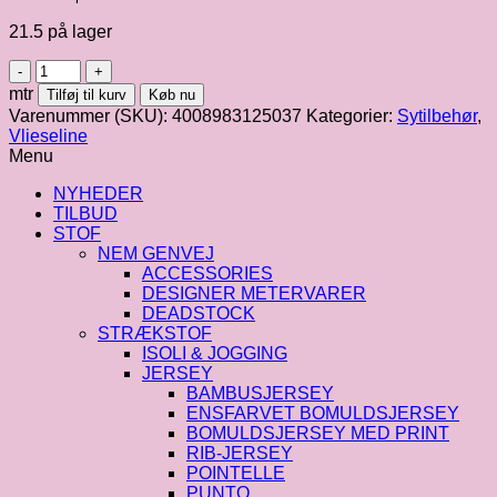
21.5 på lager
Vlieseline
|
mtr
Tilføj til kurv
Køb nu
H250
Varenummer (SKU):
4008983125037
Kategorier:
Sytilbehør
,
/
Vlieseline
305
Menu
antal
NYHEDER
TILBUD
STOF
NEM GENVEJ
ACCESSORIES
DESIGNER METERVARER
DEADSTOCK
STRÆKSTOF
ISOLI & JOGGING
JERSEY
BAMBUSJERSEY
ENSFARVET BOMULDSJERSEY
BOMULDSJERSEY MED PRINT
RIB-JERSEY
POINTELLE
PUNTO