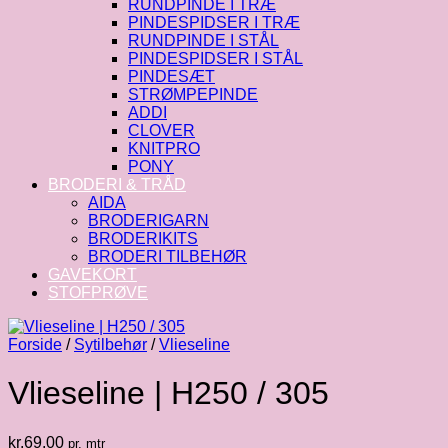
RUNDPINDE I TRÆ
PINDESPIDSER I TRÆ
RUNDPINDE I STÅL
PINDESPIDSER I STÅL
PINDESÆT
STRØMPEPINDE
ADDI
CLOVER
KNITPRO
PONY
BRODERI & TRÅD
AIDA
BRODERIGARN
BRODERIKITS
BRODERI TILBEHØR
GAVEKORT
STOFPRØVE
Forside
/
Sytilbehør
/
Vlieseline
Vlieseline | H250 / 305
kr.
69.00
pr. mtr