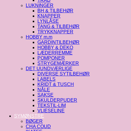
TRÅD
LUKNINGER
BH & TILBEHØR
KNAPPER
LYNLÅSE
TANG & TILBEHØR
TRYKKNAPPER
HOBBY m.m
GARDINTILBEHØR
HOBBY & DEKO
LÆDERREMME
POMPONER
STRYGEMÆRKER
DET UUNDVÆRLIGE
DIVERSE SYTILBEHØR
LABELS
KRIDT & TUSCH
NÅLE
SAKSE
SKULDERPUDER
TEKSTIL-LIM
VLIESELINE
SYMØNSTRE
BØGER
CHA COUD