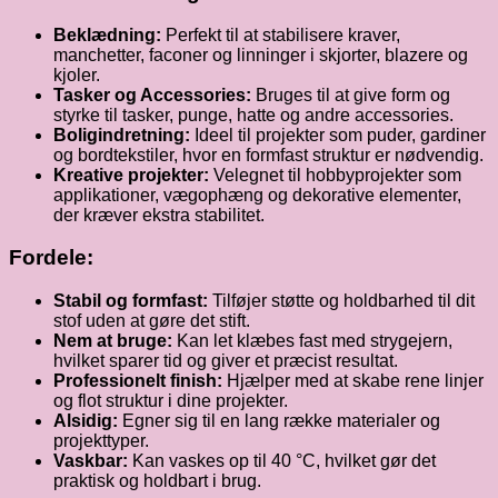
Beklædning:
Perfekt til at stabilisere kraver,
manchetter, faconer og linninger i skjorter, blazere og
kjoler.
Tasker og Accessories:
Bruges til at give form og
styrke til tasker, punge, hatte og andre accessories.
Boligindretning:
Ideel til projekter som puder, gardiner
og bordtekstiler, hvor en formfast struktur er nødvendig.
Kreative projekter:
Velegnet til hobbyprojekter som
applikationer, vægophæng og dekorative elementer,
der kræver ekstra stabilitet.
Fordele:
Stabil og formfast:
Tilføjer støtte og holdbarhed til dit
stof uden at gøre det stift.
Nem at bruge:
Kan let klæbes fast med strygejern,
hvilket sparer tid og giver et præcist resultat.
Professionelt finish:
Hjælper med at skabe rene linjer
og flot struktur i dine projekter.
Alsidig:
Egner sig til en lang række materialer og
projekttyper.
Vaskbar:
Kan vaskes op til 40 °C, hvilket gør det
praktisk og holdbart i brug.