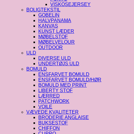
VISKOSEJERSEY
BOLIGTEKSTIL
GOBELIN
HALVPANAMA
KANVAS
KUNST LÆDER
MØBELSTOF
MØBELVELOUR
OUTDOOR
ULD
DIVERSE ULD
UNDERTØJS ULD
BOMULD
ENSFARVET BOMULD
ENSFARVET BOMULD/HØR
BOMULD MED PRINT
LIBERTY STOF
LÆRRED
PATCHWORK
VOILE
VÆVEDE KVALITETER
BRODERIE ANGLAISE
BUKSESTOF
CHIFFON
CUPRO