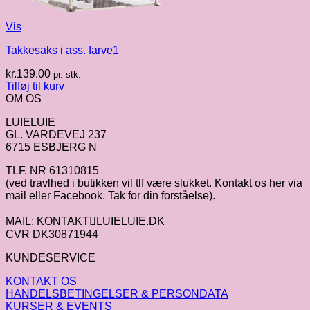
Vis
Takkesaks i ass. farve1
kr.
139.00
pr. stk.
Tilføj til kurv
OM OS
LUIELUIE
GL. VARDEVEJ 237
6715 ESBJERG N
TLF. NR 61310815
(ved travlhed i butikken vil tlf være slukket. Kontakt os her via
mail eller Facebook. Tak for din forståelse).
MAIL: KONTAKTLUIELUIE.DK
CVR DK30871944
KUNDESERVICE
KONTAKT OS
HANDELSBETINGELSER & PERSONDATA
KURSER & EVENTS