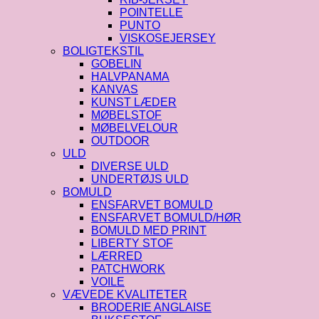
POINTELLE
PUNTO
VISKOSEJERSEY
BOLIGTEKSTIL
GOBELIN
HALVPANAMA
KANVAS
KUNST LÆDER
MØBELSTOF
MØBELVELOUR
OUTDOOR
ULD
DIVERSE ULD
UNDERTØJS ULD
BOMULD
ENSFARVET BOMULD
ENSFARVET BOMULD/HØR
BOMULD MED PRINT
LIBERTY STOF
LÆRRED
PATCHWORK
VOILE
VÆVEDE KVALITETER
BRODERIE ANGLAISE