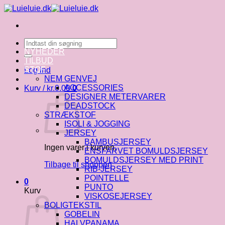
Fortsæt
til
indhold
Søg
efter:
NYHEDER
TILBUD
STOF
Log ind
NEM GENVEJ
ACCESSORIES
Kurv /
kr.
0.00
0
DESIGNER METERVARER
DEADSTOCK
STRÆKSTOF
ISOLI & JOGGING
JERSEY
BAMBUSJERSEY
Ingen varer i kurven.
ENSFARVET BOMULDSJERSEY
BOMULDSJERSEY MED PRINT
Tilbage til shoppen
RIB-JERSEY
POINTELLE
0
PUNTO
Kurv
VISKOSEJERSEY
BOLIGTEKSTIL
GOBELIN
HALVPANAMA