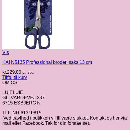
Vis
KAI N5135 Professional broderi saks 13 cm
kr.
229.00
pr. stk.
Tilføj til kurv
OM OS
LUIELUIE
GL. VARDEVEJ 237
6715 ESBJERG N
TLF. NR 61310815
(ved travlhed i butikken vil tlf være slukket. Kontakt os her via
mail eller Facebook. Tak for din forståelse).