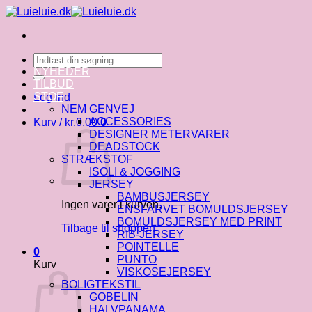
Fortsæt
til
indhold
Søg
efter:
NYHEDER
TILBUD
STOF
Log ind
NEM GENVEJ
ACCESSORIES
Kurv /
kr.
0.00
0
DESIGNER METERVARER
DEADSTOCK
STRÆKSTOF
ISOLI & JOGGING
JERSEY
BAMBUSJERSEY
Ingen varer i kurven.
ENSFARVET BOMULDSJERSEY
BOMULDSJERSEY MED PRINT
Tilbage til shoppen
RIB-JERSEY
POINTELLE
0
PUNTO
Kurv
VISKOSEJERSEY
BOLIGTEKSTIL
GOBELIN
HALVPANAMA