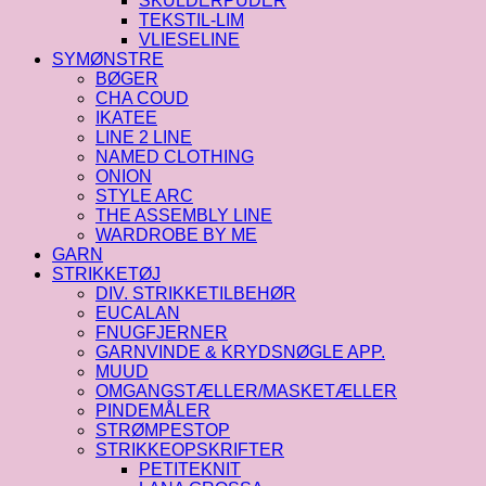
SKULDERPUDER
TEKSTIL-LIM
VLIESELINE
SYMØNSTRE
BØGER
CHA COUD
IKATEE
LINE 2 LINE
NAMED CLOTHING
ONION
STYLE ARC
THE ASSEMBLY LINE
WARDROBE BY ME
GARN
STRIKKETØJ
DIV. STRIKKETILBEHØR
EUCALAN
FNUGFJERNER
GARNVINDE & KRYDSNØGLE APP.
MUUD
OMGANGSTÆLLER/MASKETÆLLER
PINDEMÅLER
STRØMPESTOP
STRIKKEOPSKRIFTER
PETITEKNIT