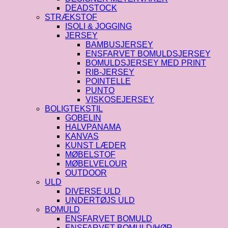
DEADSTOCK
STRÆKSTOF
ISOLI & JOGGING
JERSEY
BAMBUSJERSEY
ENSFARVET BOMULDSJERSEY
BOMULDSJERSEY MED PRINT
RIB-JERSEY
POINTELLE
PUNTO
VISKOSEJERSEY
BOLIGTEKSTIL
GOBELIN
HALVPANAMA
KANVAS
KUNST LÆDER
MØBELSTOF
MØBELVELOUR
OUTDOOR
ULD
DIVERSE ULD
UNDERTØJS ULD
BOMULD
ENSFARVET BOMULD
ENSFARVET BOMULD/HØR