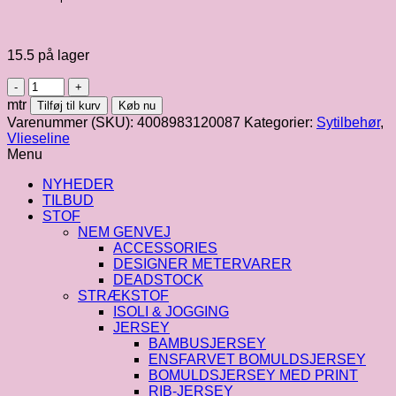
15.5 på lager
Vlieseline
|
mtr
Tilføj til kurv
Køb nu
H200
Varenummer (SKU):
4008983120087
Kategorier:
Sytilbehør
,
antal
Vlieseline
Menu
NYHEDER
TILBUD
STOF
NEM GENVEJ
ACCESSORIES
DESIGNER METERVARER
DEADSTOCK
STRÆKSTOF
ISOLI & JOGGING
JERSEY
BAMBUSJERSEY
ENSFARVET BOMULDSJERSEY
BOMULDSJERSEY MED PRINT
RIB-JERSEY