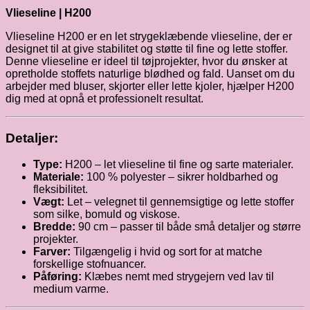
Vlieseline | H200
Vlieseline H200 er en let strygeklæbende vlieseline, der er
designet til at give stabilitet og støtte til fine og lette stoffer.
Denne vlieseline er ideel til tøjprojekter, hvor du ønsker at
opretholde stoffets naturlige blødhed og fald. Uanset om du
arbejder med bluser, skjorter eller lette kjoler, hjælper H200
dig med at opnå et professionelt resultat.
Detaljer:
Type:
H200 – let vlieseline til fine og sarte materialer.
Materiale:
100 % polyester – sikrer holdbarhed og
fleksibilitet.
Vægt:
Let – velegnet til gennemsigtige og lette stoffer
som silke, bomuld og viskose.
Bredde:
90 cm – passer til både små detaljer og større
projekter.
Farver:
Tilgængelig i hvid og sort for at matche
forskellige stofnuancer.
Påføring:
Klæbes nemt med strygejern ved lav til
medium varme.