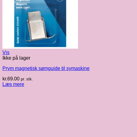
Vis
Ikke på lager
Prym magnetisk sømguide til symaskine
kr.
69.00
pr. stk.
Læs mere