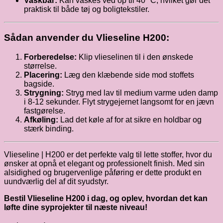
Vaskbar:
Kan vaskes ved op til 40 °C, hvilket gør det
praktisk til både tøj og boligtekstiler.
Sådan anvender du Vlieseline H200:
Forberedelse:
Klip vlieselinen til i den ønskede
størrelse.
Placering:
Læg den klæbende side mod stoffets
bagside.
Strygning:
Stryg med lav til medium varme uden damp
i 8-12 sekunder. Flyt strygejernet langsomt for en jævn
fastgørelse.
Afkøling:
Lad det køle af for at sikre en holdbar og
stærk binding.
Vlieseline | H200 er det perfekte valg til lette stoffer, hvor du
ønsker at opnå et elegant og professionelt finish. Med sin
alsidighed og brugervenlige påføring er dette produkt en
uundværlig del af dit syudstyr.
Bestil Vlieseline H200 i dag, og oplev, hvordan det kan
løfte dine syprojekter til næste niveau!