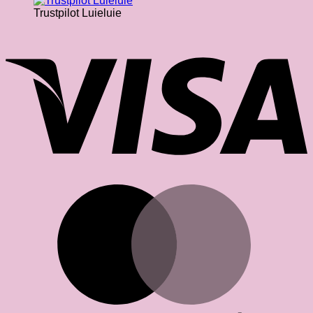
Trustpilot Luieluie
V
M