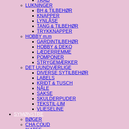
TRÅD
LUKNINGER
BH & TILBEHØR
KNAPPER
LYNLÅSE
TANG & TILBEHØR
TRYKKNAPPER
HOBBY m.m
GARDINTILBEHØR
HOBBY & DEKO
LÆDERREMME
POMPONER
STRYGEMÆRKER
DET UUNDVÆRLIGE
DIVERSE SYTILBEHØR
LABELS
KRIDT & TUSCH
NÅLE
SAKSE
SKULDERPUDER
TEKSTIL-LIM
VLIESELINE
SYMØNSTRE
BØGER
CHA COUD