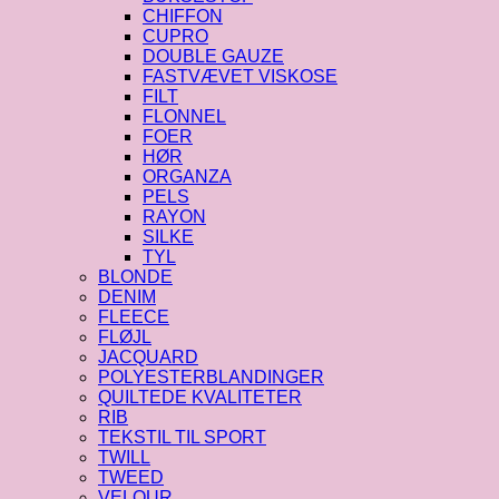
CHIFFON
CUPRO
DOUBLE GAUZE
FASTVÆVET VISKOSE
FILT
FLONNEL
FOER
HØR
ORGANZA
PELS
RAYON
SILKE
TYL
BLONDE
DENIM
FLEECE
FLØJL
JACQUARD
POLYESTERBLANDINGER
QUILTEDE KVALITETER
RIB
TEKSTIL TIL SPORT
TWILL
TWEED
VELOUR