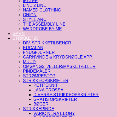
IKATEE
LINE 2 LINE
NAMED CLOTHING
ONION
STYLE ARC
THE ASSEMBLY LINE
WARDROBE BY ME
GARN
STRIKKETØJ
DIV. STRIKKETILBEHØR
EUCALAN
FNUGFJERNER
GARNVINDE & KRYDSNØGLE APP.
MUUD
OMGANGSTÆLLER/MASKETÆLLER
PINDEMÅLER
STRØMPESTOP
STRIKKEOPSKRIFTER
PETITEKNIT
LANA GROSSA
DIVERSE STRIKKEOPSKRIFTER
GRATIS OPSKRIFTER
BØGER
STRIKKEPINDE
VARIO NERA EBONY