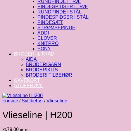
RUNDPINDE I TRÆ
PINDESPIDSER I TRÆ
RUNDPINDE I STÅL
PINDESPIDSER I STÅL
PINDESÆT
STRØMPEPINDE
ADDI
CLOVER
KNITPRO
PONY
BRODERI & TRÅD
AIDA
BRODERIGARN
BRODERIKITS
BRODERI TILBEHØR
GAVEKORT
STOFPRØVE
Forside
/
Sytilbehør
/
Vlieseline
Vlieseline | H200
kr.
79.00
pr. mtr