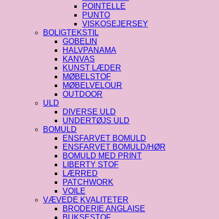
POINTELLE
PUNTO
VISKOSEJERSEY
BOLIGTEKSTIL
GOBELIN
HALVPANAMA
KANVAS
KUNST LÆDER
MØBELSTOF
MØBELVELOUR
OUTDOOR
ULD
DIVERSE ULD
UNDERTØJS ULD
BOMULD
ENSFARVET BOMULD
ENSFARVET BOMULD/HØR
BOMULD MED PRINT
LIBERTY STOF
LÆRRED
PATCHWORK
VOILE
VÆVEDE KVALITETER
BRODERIE ANGLAISE
BUKSESTOF