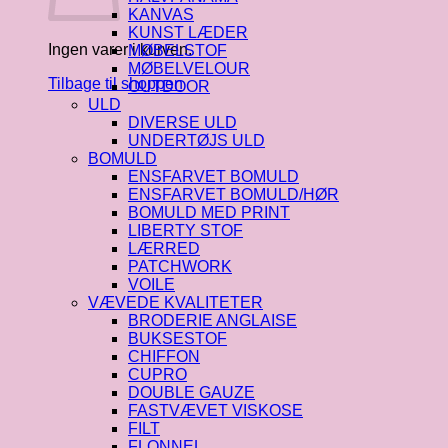
KANVAS
KUNST LÆDER
Ingen varer i kurven.
MØBELSTOF
MØBELVELOUR
Tilbage til shoppen
OUTDOOR
ULD
DIVERSE ULD
UNDERTØJS ULD
BOMULD
ENSFARVET BOMULD
ENSFARVET BOMULD/HØR
BOMULD MED PRINT
LIBERTY STOF
LÆRRED
PATCHWORK
VOILE
VÆVEDE KVALITETER
BRODERIE ANGLAISE
BUKSESTOF
CHIFFON
CUPRO
DOUBLE GAUZE
FASTVÆVET VISKOSE
FILT
FLONNEL