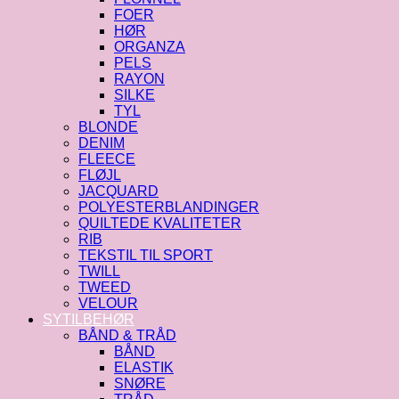
FOER
HØR
ORGANZA
PELS
RAYON
SILKE
TYL
BLONDE
DENIM
FLEECE
FLØJL
JACQUARD
POLYESTERBLANDINGER
QUILTEDE KVALITETER
RIB
TEKSTIL TIL SPORT
TWILL
TWEED
VELOUR
SYTILBEHØR
BÅND & TRÅD
BÅND
ELASTIK
SNØRE