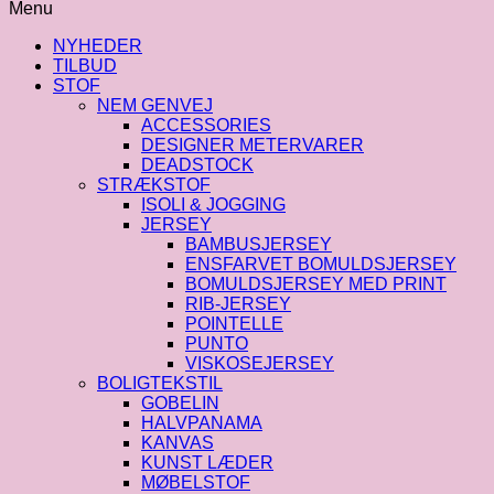
i
Menu
koboltblå
antal
NYHEDER
TILBUD
STOF
NEM GENVEJ
ACCESSORIES
DESIGNER METERVARER
DEADSTOCK
STRÆKSTOF
ISOLI & JOGGING
JERSEY
BAMBUSJERSEY
ENSFARVET BOMULDSJERSEY
BOMULDSJERSEY MED PRINT
RIB-JERSEY
POINTELLE
PUNTO
VISKOSEJERSEY
BOLIGTEKSTIL
GOBELIN
HALVPANAMA
KANVAS
KUNST LÆDER
MØBELSTOF