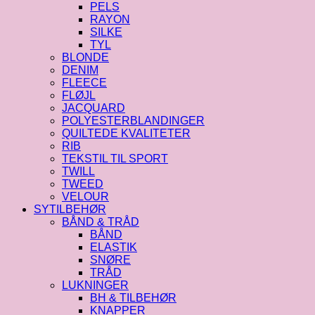
PELS
RAYON
SILKE
TYL
BLONDE
DENIM
FLEECE
FLØJL
JACQUARD
POLYESTERBLANDINGER
QUILTEDE KVALITETER
RIB
TEKSTIL TIL SPORT
TWILL
TWEED
VELOUR
SYTILBEHØR
BÅND & TRÅD
BÅND
ELASTIK
SNØRE
TRÅD
LUKNINGER
BH & TILBEHØR
KNAPPER