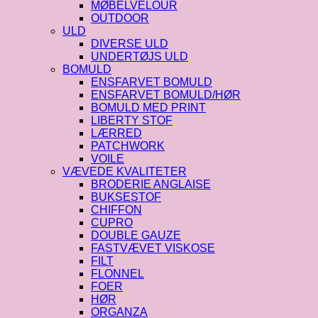
MØBELVELOUR
OUTDOOR
ULD
DIVERSE ULD
UNDERTØJS ULD
BOMULD
ENSFARVET BOMULD
ENSFARVET BOMULD/HØR
BOMULD MED PRINT
LIBERTY STOF
LÆRRED
PATCHWORK
VOILE
VÆVEDE KVALITETER
BRODERIE ANGLAISE
BUKSESTOF
CHIFFON
CUPRO
DOUBLE GAUZE
FASTVÆVET VISKOSE
FILT
FLONNEL
FOER
HØR
ORGANZA