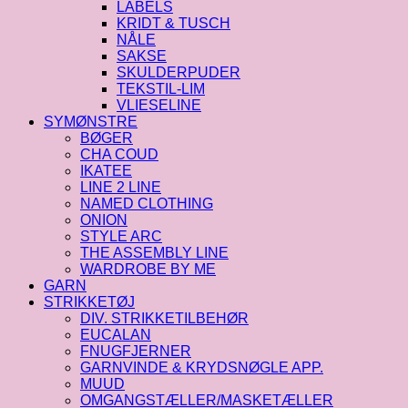
LABELS
KRIDT & TUSCH
NÅLE
SAKSE
SKULDERPUDER
TEKSTIL-LIM
VLIESELINE
SYMØNSTRE
BØGER
CHA COUD
IKATEE
LINE 2 LINE
NAMED CLOTHING
ONION
STYLE ARC
THE ASSEMBLY LINE
WARDROBE BY ME
GARN
STRIKKETØJ
DIV. STRIKKETILBEHØR
EUCALAN
FNUGFJERNER
GARNVINDE & KRYDSNØGLE APP.
MUUD
OMGANGSTÆLLER/MASKETÆLLER