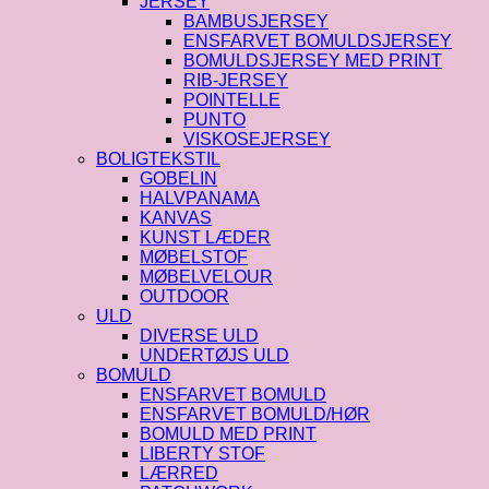
JERSEY
BAMBUSJERSEY
ENSFARVET BOMULDSJERSEY
BOMULDSJERSEY MED PRINT
RIB-JERSEY
POINTELLE
PUNTO
VISKOSEJERSEY
BOLIGTEKSTIL
GOBELIN
HALVPANAMA
KANVAS
KUNST LÆDER
MØBELSTOF
MØBELVELOUR
OUTDOOR
ULD
DIVERSE ULD
UNDERTØJS ULD
BOMULD
ENSFARVET BOMULD
ENSFARVET BOMULD/HØR
BOMULD MED PRINT
LIBERTY STOF
LÆRRED