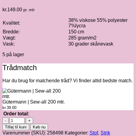
kr.
149.00
pr. mtr
38% viskose 55% polyester
Kvalitet:
7%lycra
Bredde:
150 cm
Vægt:
285 gram/m2
Vask:
30 grader skånevask
5 på lager
Trådmatch
Har du brug for matchende tråd? Vi finder altid bedste match.
Gütermann | Sew-all 200 mtr.
kr.
39.00
Order total:
Viskosestrik
med
Tilføj til kurv
Køb nu
leopardmønster
Varenummer (SKU):
258498
Kategorier:
Stof
,
Strik