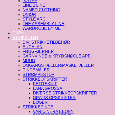
IKATEE
LINE 2 LINE
NAMED CLOTHING
ONION
STYLE ARC
THE ASSEMBLY LINE
WARDROBE BY ME
GARN
STRIKKETØJ
DIV. STRIKKETILBEHØR
EUCALAN
FNUGFJERNER
GARNVINDE & KRYDSNØGLE APP.
MUUD
OMGANGSTÆLLER/MASKETÆLLER
PINDEMÅLER
STRØMPESTOP
STRIKKEOPSKRIFTER
PETITEKNIT
LANA GROSSA
DIVERSE STRIKKEOPSKRIFTER
GRATIS OPSKRIFTER
BØGER
STRIKKEPINDE
VARIO NERA EBONY