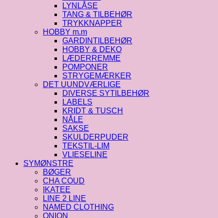
LYNLÅSE
TANG & TILBEHØR
TRYKKNAPPER
HOBBY m.m
GARDINTILBEHØR
HOBBY & DEKO
LÆDERREMME
POMPONER
STRYGEMÆRKER
DET UUNDVÆRLIGE
DIVERSE SYTILBEHØR
LABELS
KRIDT & TUSCH
NÅLE
SAKSE
SKULDERPUDER
TEKSTIL-LIM
VLIESELINE
SYMØNSTRE
BØGER
CHA COUD
IKATEE
LINE 2 LINE
NAMED CLOTHING
ONION