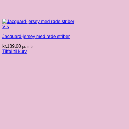
Vis
Jacquard-jersey med røde striber
kr.
139.00
pr. mtr
Tilføj til kurv