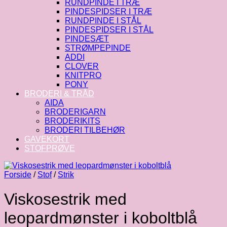
RUNDPINDE I TRÆ
PINDESPIDSER I TRÆ
RUNDPINDE I STÅL
PINDESPIDSER I STÅL
PINDESÆT
STRØMPEPINDE
ADDI
CLOVER
KNITPRO
PONY
BRODERI & TRÅD
AIDA
BRODERIGARN
BRODERIKITS
BRODERI TILBEHØR
GAVEKORT
STOFPRØVE
Forside
/
Stof
/
Strik
Viskosestrik med
leopardmønster i koboltblå