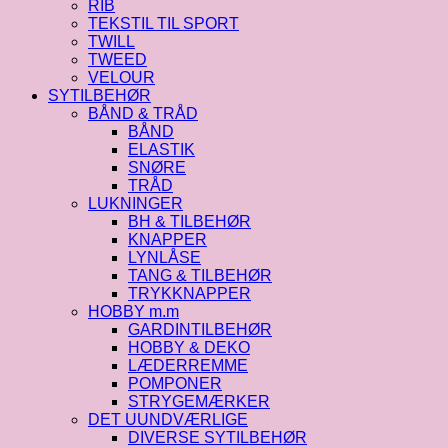
RIB
TEKSTIL TIL SPORT
TWILL
TWEED
VELOUR
SYTILBEHØR
BÅND & TRÅD
BÅND
ELASTIK
SNØRE
TRÅD
LUKNINGER
BH & TILBEHØR
KNAPPER
LYNLÅSE
TANG & TILBEHØR
TRYKKNAPPER
HOBBY m.m
GARDINTILBEHØR
HOBBY & DEKO
LÆDERREMME
POMPONER
STRYGEMÆRKER
DET UUNDVÆRLIGE
DIVERSE SYTILBEHØR