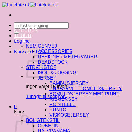
Fortsæt
til
indhold
Søg
efter:
NYHEDER
TILBUD
STOF
Log ind
NEM GENVEJ
ACCESSORIES
Kurv /
kr.
0.00
0
DESIGNER METERVARER
DEADSTOCK
STRÆKSTOF
ISOLI & JOGGING
JERSEY
BAMBUSJERSEY
Ingen varer i kurven.
ENSFARVET BOMULDSJERSEY
BOMULDSJERSEY MED PRINT
Tilbage til shoppen
RIB-JERSEY
POINTELLE
0
PUNTO
Kurv
VISKOSEJERSEY
BOLIGTEKSTIL
GOBELIN
HALVPANAMA