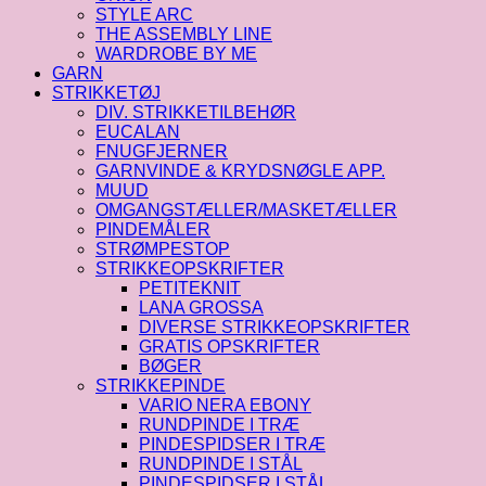
STYLE ARC
THE ASSEMBLY LINE
WARDROBE BY ME
GARN
STRIKKETØJ
DIV. STRIKKETILBEHØR
EUCALAN
FNUGFJERNER
GARNVINDE & KRYDSNØGLE APP.
MUUD
OMGANGSTÆLLER/MASKETÆLLER
PINDEMÅLER
STRØMPESTOP
STRIKKEOPSKRIFTER
PETITEKNIT
LANA GROSSA
DIVERSE STRIKKEOPSKRIFTER
GRATIS OPSKRIFTER
BØGER
STRIKKEPINDE
VARIO NERA EBONY
RUNDPINDE I TRÆ
PINDESPIDSER I TRÆ
RUNDPINDE I STÅL
PINDESPIDSER I STÅL