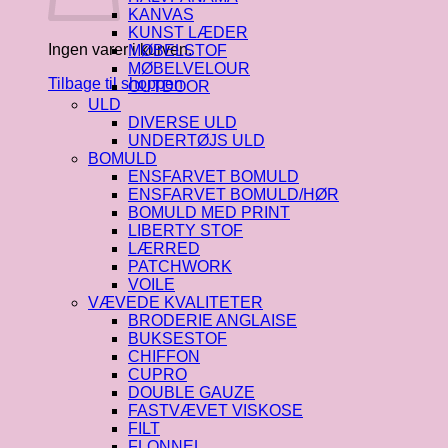
KANVAS
KUNST LÆDER
Ingen varer i kurven.
MØBELSTOF
MØBELVELOUR
Tilbage til shoppen
OUTDOOR
ULD
DIVERSE ULD
UNDERTØJS ULD
BOMULD
ENSFARVET BOMULD
ENSFARVET BOMULD/HØR
BOMULD MED PRINT
LIBERTY STOF
LÆRRED
PATCHWORK
VOILE
VÆVEDE KVALITETER
BRODERIE ANGLAISE
BUKSESTOF
CHIFFON
CUPRO
DOUBLE GAUZE
FASTVÆVET VISKOSE
FILT
FLONNEL