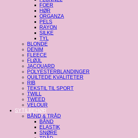
FOER
HØR
ORGANZA
PELS
RAYON
SILKE
TYL
BLONDE
DENIM
FLEECE
FLØJL
JACQUARD
POLYESTERBLANDINGER
QUILTEDE KVALITETER
RIB
TEKSTIL TIL SPORT
TWILL
TWEED
VELOUR
SYTILBEHØR
BÅND & TRÅD
BÅND
ELASTIK
SNØRE