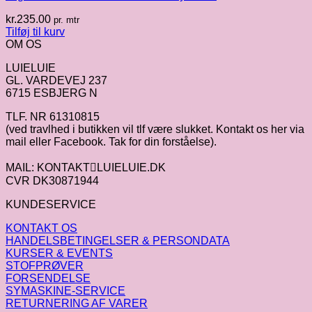
kr.
235.00
pr. mtr
Tilføj til kurv
OM OS
LUIELUIE
GL. VARDEVEJ 237
6715 ESBJERG N
TLF. NR 61310815
(ved travlhed i butikken vil tlf være slukket. Kontakt os her via
mail eller Facebook. Tak for din forståelse).
MAIL: KONTAKTLUIELUIE.DK
CVR DK30871944
KUNDESERVICE
KONTAKT OS
HANDELSBETINGELSER & PERSONDATA
KURSER & EVENTS
STOFPRØVER
FORSENDELSE
SYMASKINE-SERVICE
RETURNERING AF VARER