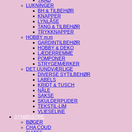
TRÅD
LUKNINGER
BH & TILBEHØR
KNAPPER
LYNLÅSE
TANG & TILBEHØR
TRYKKNAPPER
HOBBY m.m
GARDINTILBEHØR
HOBBY & DEKO
LÆDERREMME
POMPONER
STRYGEMÆRKER
DET UUNDVÆRLIGE
DIVERSE SYTILBEHØR
LABELS
KRIDT & TUSCH
NÅLE
SAKSE
SKULDERPUDER
TEKSTIL-LIM
VLIESELINE
SYMØNSTRE
BØGER
CHA COUD