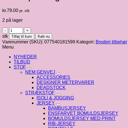
kr.
79.00
pr. stk
2 på lager
Vandopløselig
aida
stk
Tilføj til kurv
Køb nu
20x22
Varenummer (SKU):
077540181599
Kategori:
Broderi tilbehør
cm
Menu
antal
NYHEDER
TILBUD
STOF
NEM GENVEJ
ACCESSORIES
DESIGNER METERVARER
DEADSTOCK
STRÆKSTOF
ISOLI & JOGGING
JERSEY
BAMBUSJERSEY
ENSFARVET BOMULDSJERSEY
BOMULDSJERSEY MED PRINT
RIB-JERSEY