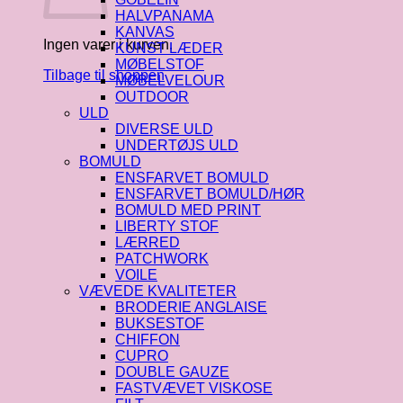
HALVPANAMA
KANVAS
Ingen varer i kurven.
KUNST LÆDER
MØBELSTOF
Tilbage til shoppen
MØBELVELOUR
OUTDOOR
ULD
DIVERSE ULD
UNDERTØJS ULD
BOMULD
ENSFARVET BOMULD
ENSFARVET BOMULD/HØR
BOMULD MED PRINT
LIBERTY STOF
LÆRRED
PATCHWORK
VOILE
VÆVEDE KVALITETER
BRODERIE ANGLAISE
BUKSESTOF
CHIFFON
CUPRO
DOUBLE GAUZE
FASTVÆVET VISKOSE