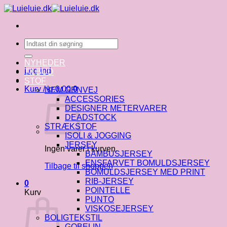
Fortsæt
til
indhold
Søg
efter:
NYHEDER
Log ind
TILBUD
STOF
Kurv /
kr.
0.00
0
NEM GENVEJ
ACCESSORIES
DESIGNER METERVARER
DEADSTOCK
STRÆKSTOF
ISOLI & JOGGING
JERSEY
Ingen varer i kurven.
BAMBUSJERSEY
ENSFARVET BOMULDSJERSEY
Tilbage til shoppen
BOMULDSJERSEY MED PRINT
RIB-JERSEY
0
POINTELLE
Kurv
PUNTO
VISKOSEJERSEY
BOLIGTEKSTIL
GOBELIN