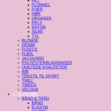
FILT
FLONNEL
FOER
HØR
ORGANZA
PELS
RAYON
SILKE
TYL
BLONDE
DENIM
FLEECE
FLØJL
JACQUARD
POLYESTERBLANDINGER
QUILTEDE KVALITETER
RIB
TEKSTIL TIL SPORT
TWILL
TWEED
VELOUR
SYTILBEHØR
BÅND & TRÅD
BÅND
ELASTIK