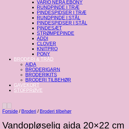
VARIO NERA EBONY
RUNDPINDE I TRÆ
PINDESPIDSER I TRÆ
RUNDPINDE I STÅL
PINDESPIDSER I STÅL
PINDESÆT
STRØMPEPINDE
ADDI
CLOVER
KNITPRO
PONY
BRODERI & TRÅD
AIDA
BRODERIGARN
BRODERIKITS
BRODERI TILBEHØR
GAVEKORT
STOFPRØVE
Forside
/
Broderi
/
Broderi tilbehør
Vandopløselig aida 20×22 cm