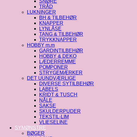
SNØRE
TRÅD
LUKNINGER
BH & TILBEHØR
KNAPPER
LYNLÅSE
TANG & TILBEHØR
TRYKKNAPPER
HOBBY m.m
GARDINTILBEHØR
HOBBY & DEKO
LÆDERREMME
POMPONER
STRYGEMÆRKER
DET UUNDVÆRLIGE
DIVERSE SYTILBEHØR
LABELS
KRIDT & TUSCH
NÅLE
SAKSE
SKULDERPUDER
TEKSTIL-LIM
VLIESELINE
SYMØNSTRE
BØGER