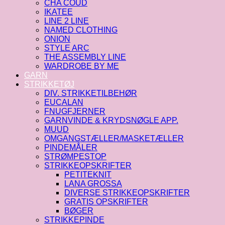
CHA COUD
IKATEE
LINE 2 LINE
NAMED CLOTHING
ONION
STYLE ARC
THE ASSEMBLY LINE
WARDROBE BY ME
GARN
STRIKKETØJ
DIV. STRIKKETILBEHØR
EUCALAN
FNUGFJERNER
GARNVINDE & KRYDSNØGLE APP.
MUUD
OMGANGSTÆLLER/MASKETÆLLER
PINDEMÅLER
STRØMPESTOP
STRIKKEOPSKRIFTER
PETITEKNIT
LANA GROSSA
DIVERSE STRIKKEOPSKRIFTER
GRATIS OPSKRIFTER
BØGER
STRIKKEPINDE