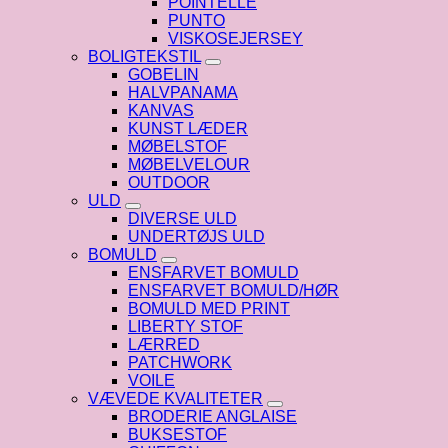
POINTELLE
PUNTO
VISKOSEJERSEY
BOLIGTEKSTIL
GOBELIN
HALVPANAMA
KANVAS
KUNST LÆDER
MØBELSTOF
MØBELVELOUR
OUTDOOR
ULD
DIVERSE ULD
UNDERTØJS ULD
BOMULD
ENSFARVET BOMULD
ENSFARVET BOMULD/HØR
BOMULD MED PRINT
LIBERTY STOF
LÆRRED
PATCHWORK
VOILE
VÆVEDE KVALITETER
BRODERIE ANGLAISE
BUKSESTOF