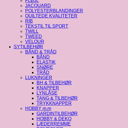
FLØJL
JACQUARD
POLYESTERBLANDINGER
QUILTEDE KVALITETER
RIB
TEKSTIL TIL SPORT
TWILL
TWEED
VELOUR
SYTILBEHØR
BÅND & TRÅD
BÅND
ELASTIK
SNØRE
TRÅD
LUKNINGER
BH & TILBEHØR
KNAPPER
LYNLÅSE
TANG & TILBEHØR
TRYKKNAPPER
HOBBY m.m
GARDINTILBEHØR
HOBBY & DEKO
LÆDERREMME