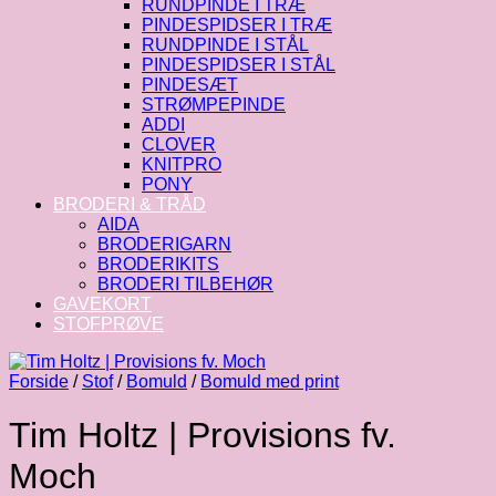
RUNDPINDE I TRÆ
PINDESPIDSER I TRÆ
RUNDPINDE I STÅL
PINDESPIDSER I STÅL
PINDESÆT
STRØMPEPINDE
ADDI
CLOVER
KNITPRO
PONY
BRODERI & TRÅD
AIDA
BRODERIGARN
BRODERIKITS
BRODERI TILBEHØR
GAVEKORT
STOFPRØVE
Forside
/
Stof
/
Bomuld
/
Bomuld med print
Tim Holtz | Provisions fv.
Moch