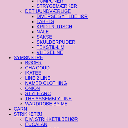
POMPONER
STRYGEMÆRKER
DET UUNDVÆRLIGE
DIVERSE SYTILBEHØR
LABELS
KRIDT & TUSCH
NÅLE
SAKSE
SKULDERPUDER
TEKSTIL-LIM
VLIESELINE
SYMØNSTRE
BØGER
CHA COUD
IKATEE
LINE 2 LINE
NAMED CLOTHING
ONION
STYLE ARC
THE ASSEMBLY LINE
WARDROBE BY ME
GARN
STRIKKETØJ
DIV. STRIKKETILBEHØR
EUCALAN