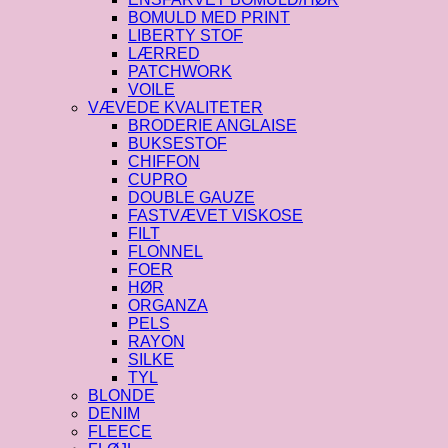
BOMULD MED PRINT
LIBERTY STOF
LÆRRED
PATCHWORK
VOILE
VÆVEDE KVALITETER
BRODERIE ANGLAISE
BUKSESTOF
CHIFFON
CUPRO
DOUBLE GAUZE
FASTVÆVET VISKOSE
FILT
FLONNEL
FOER
HØR
ORGANZA
PELS
RAYON
SILKE
TYL
BLONDE
DENIM
FLEECE