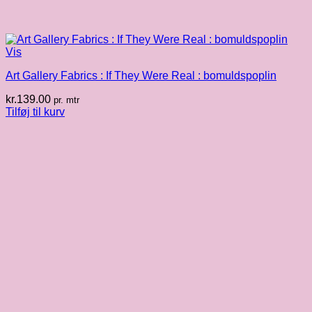
Vis
Art Gallery Fabrics : If They Were Real : bomuldspoplin
kr.
139.00
pr. mtr
Tilføj til kurv