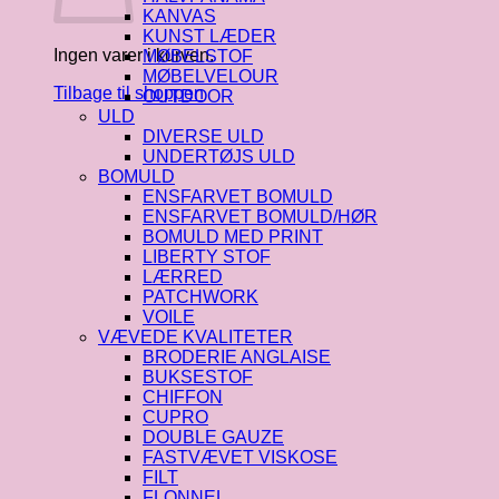
KANVAS
KUNST LÆDER
Ingen varer i kurven.
MØBELSTOF
MØBELVELOUR
Tilbage til shoppen
OUTDOOR
ULD
DIVERSE ULD
UNDERTØJS ULD
BOMULD
ENSFARVET BOMULD
ENSFARVET BOMULD/HØR
BOMULD MED PRINT
LIBERTY STOF
LÆRRED
PATCHWORK
VOILE
VÆVEDE KVALITETER
BRODERIE ANGLAISE
BUKSESTOF
CHIFFON
CUPRO
DOUBLE GAUZE
FASTVÆVET VISKOSE
FILT
FLONNEL