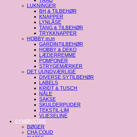
TRÅD
LUKNINGER
BH & TILBEHØR
KNAPPER
LYNLÅSE
TANG & TILBEHØR
TRYKKNAPPER
HOBBY m.m
GARDINTILBEHØR
HOBBY & DEKO
LÆDERREMME
POMPONER
STRYGEMÆRKER
DET UUNDVÆRLIGE
DIVERSE SYTILBEHØR
LABELS
KRIDT & TUSCH
NÅLE
SAKSE
SKULDERPUDER
TEKSTIL-LIM
VLIESELINE
SYMØNSTRE
BØGER
CHA COUD