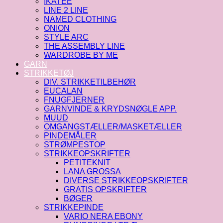
IKATEE
LINE 2 LINE
NAMED CLOTHING
ONION
STYLE ARC
THE ASSEMBLY LINE
WARDROBE BY ME
GARN
STRIKKETØJ
DIV. STRIKKETILBEHØR
EUCALAN
FNUGFJERNER
GARNVINDE & KRYDSNØGLE APP.
MUUD
OMGANGSTÆLLER/MASKETÆLLER
PINDEMÅLER
STRØMPESTOP
STRIKKEOPSKRIFTER
PETITEKNIT
LANA GROSSA
DIVERSE STRIKKEOPSKRIFTER
GRATIS OPSKRIFTER
BØGER
STRIKKEPINDE
VARIO NERA EBONY