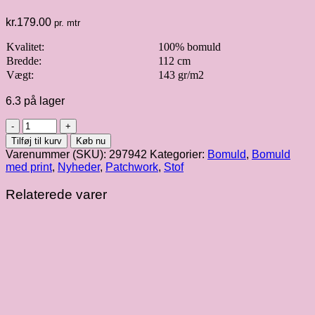
kr.
179.00
pr. mtr
Kvalitet:
100% bomuld
Bredde:
112 cm
Vægt:
143 gr/m2
6.3 på lager
Tim
Holtz
Tilføj til kurv
Køb nu
|
Varenummer (SKU):
297942
Kategorier:
Bomuld
,
Bomuld
Provisions
med print
,
Nyheder
,
Patchwork
,
Stof
fv.
Moch
Relaterede varer
antal