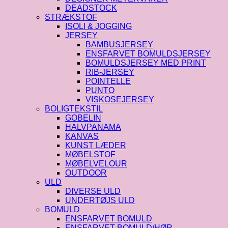
DEADSTOCK
STRÆKSTOF
ISOLI & JOGGING
JERSEY
BAMBUSJERSEY
ENSFARVET BOMULDSJERSEY
BOMULDSJERSEY MED PRINT
RIB-JERSEY
POINTELLE
PUNTO
VISKOSEJERSEY
BOLIGTEKSTIL
GOBELIN
HALVPANAMA
KANVAS
KUNST LÆDER
MØBELSTOF
MØBELVELOUR
OUTDOOR
ULD
DIVERSE ULD
UNDERTØJS ULD
BOMULD
ENSFARVET BOMULD
ENSFARVET BOMULD/HØR