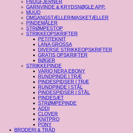
FNUGFJERNER
GARNVINDE & KRYDSNØGLE APP.
MUUD
OMGANGSTÆLLER/MASKETÆLLER
PINDEMÅLER
STRØMPESTOP
STRIKKEOPSKRIFTER
PETITEKNIT
LANA GROSSA
DIVERSE STRIKKEOPSKRIFTER
GRATIS OPSKRIFTER
BØGER
STRIKKEPINDE
VARIO NERA EBONY
RUNDPINDE I TRÆ
PINDESPIDSER I TRÆ
RUNDPINDE I STÅL
PINDESPIDSER I STÅL
PINDESÆT
STRØMPEPINDE
ADDI
CLOVER
KNITPRO
PONY
BRODERI & TRÅD