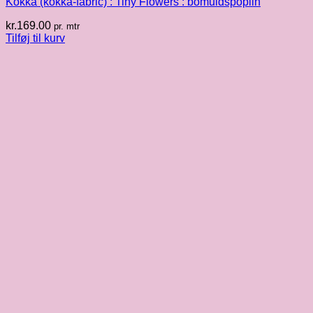
Kokka (kokka-fabric) : Tiny Flowers : bomuldspoplin
kr.
169.00
pr. mtr
Tilføj til kurv