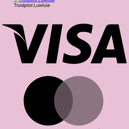
Trustpilot Luieluie
V
M