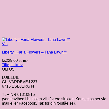
Vis
Liberty | Faria Flowers – Tana Lawn™
kr.
229.00
pr. mtr
Tilføj til kurv
OM OS
LUIELUIE
GL. VARDEVEJ 237
6715 ESBJERG N
TLF. NR 61310815
(ved travlhed i butikken vil tlf være slukket. Kontakt os her via
mail eller Facebook. Tak for din forståelse).