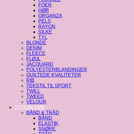
FOER
HØR
ORGANZA
PELS
RAYON
SILKE
TYL
BLONDE
DENIM
FLEECE
FLØJL
JACQUARD
POLYESTERBLANDINGER
QUILTEDE KVALITETER
RIB
TEKSTIL TIL SPORT
TWILL
TWEED
VELOUR
SYTILBEHØR
BÅND & TRÅD
BÅND
ELASTIK
SNØRE