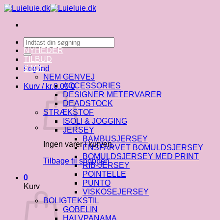
Fortsæt
til
indhold
Søg
efter:
NYHEDER
TILBUD
STOF
Log ind
NEM GENVEJ
ACCESSORIES
Kurv /
kr.
0.00
0
DESIGNER METERVARER
DEADSTOCK
STRÆKSTOF
ISOLI & JOGGING
JERSEY
BAMBUSJERSEY
Ingen varer i kurven.
ENSFARVET BOMULDSJERSEY
BOMULDSJERSEY MED PRINT
Tilbage til shoppen
RIB-JERSEY
POINTELLE
0
PUNTO
Kurv
VISKOSEJERSEY
BOLIGTEKSTIL
GOBELIN
HALVPANAMA