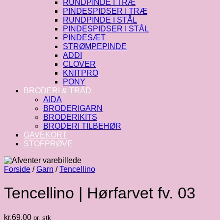
RUNDPINDE I TRÆ
PINDESPIDSER I TRÆ
RUNDPINDE I STÅL
PINDESPIDSER I STÅL
PINDESÆT
STRØMPEPINDE
ADDI
CLOVER
KNITPRO
PONY
BRODERI & TRÅD
AIDA
BRODERIGARN
BRODERIKITS
BRODERI TILBEHØR
GAVEKORT
STOFPRØVE
Forside
/
Garn
/
Tencellino
Tencellino | Hørfarvet fv. 03
kr.
69.00
pr. stk