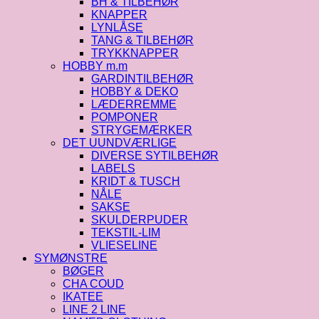
BH & TILBEHØR
KNAPPER
LYNLÅSE
TANG & TILBEHØR
TRYKKNAPPER
HOBBY m.m
GARDINTILBEHØR
HOBBY & DEKO
LÆDERREMME
POMPONER
STRYGEMÆRKER
DET UUNDVÆRLIGE
DIVERSE SYTILBEHØR
LABELS
KRIDT & TUSCH
NÅLE
SAKSE
SKULDERPUDER
TEKSTIL-LIM
VLIESELINE
SYMØNSTRE
BØGER
CHA COUD
IKATEE
LINE 2 LINE