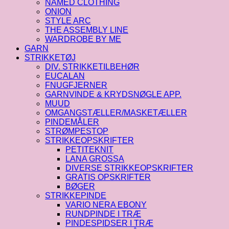
NAMED CLOTHING
ONION
STYLE ARC
THE ASSEMBLY LINE
WARDROBE BY ME
GARN
STRIKKETØJ
DIV. STRIKKETILBEHØR
EUCALAN
FNUGFJERNER
GARNVINDE & KRYDSNØGLE APP.
MUUD
OMGANGSTÆLLER/MASKETÆLLER
PINDEMÅLER
STRØMPESTOP
STRIKKEOPSKRIFTER
PETITEKNIT
LANA GROSSA
DIVERSE STRIKKEOPSKRIFTER
GRATIS OPSKRIFTER
BØGER
STRIKKEPINDE
VARIO NERA EBONY
RUNDPINDE I TRÆ
PINDESPIDSER I TRÆ