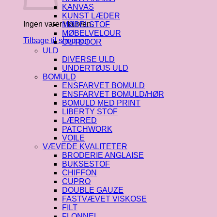
KANVAS
KUNST LÆDER
Ingen varer i kurven.
MØBELSTOF
MØBELVELOUR
Tilbage til shoppen
OUTDOOR
ULD
DIVERSE ULD
UNDERTØJS ULD
BOMULD
ENSFARVET BOMULD
ENSFARVET BOMULD/HØR
BOMULD MED PRINT
LIBERTY STOF
LÆRRED
PATCHWORK
VOILE
VÆVEDE KVALITETER
BRODERIE ANGLAISE
BUKSESTOF
CHIFFON
CUPRO
DOUBLE GAUZE
FASTVÆVET VISKOSE
FILT
FLONNEL