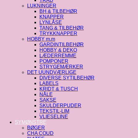
TRÅD
LUKNINGER
BH & TILBEHØR
KNAPPER
LYNLÅSE
TANG & TILBEHØR
TRYKKNAPPER
HOBBY m.m
GARDINTILBEHØR
HOBBY & DEKO
LÆDERREMME
POMPONER
STRYGEMÆRKER
DET UUNDVÆRLIGE
DIVERSE SYTILBEHØR
LABELS
KRIDT & TUSCH
NÅLE
SAKSE
SKULDERPUDER
TEKSTIL-LIM
VLIESELINE
SYMØNSTRE
BØGER
CHA COUD