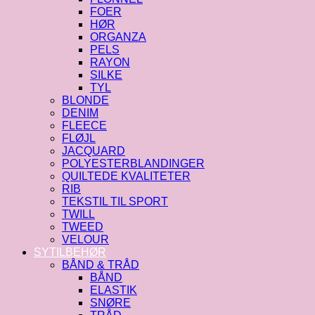
FOER
HØR
ORGANZA
PELS
RAYON
SILKE
TYL
BLONDE
DENIM
FLEECE
FLØJL
JACQUARD
POLYESTERBLANDINGER
QUILTEDE KVALITETER
RIB
TEKSTIL TIL SPORT
TWILL
TWEED
VELOUR
SYTILBEHØR
BÅND & TRÅD
BÅND
ELASTIK
SNØRE