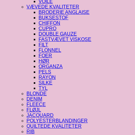
VOILE
VÆVEDE KVALITETER
BRODERIE ANGLAISE
BUKSESTOF
CHIFFON
CUPRO
DOUBLE GAUZE
FASTVÆVET VISKOSE
FILT
FLONNEL
FOER
HØR
ORGANZA
PELS
RAYON
SILKE
TYL
BLONDE
DENIM
FLEECE
FLØJL
JACQUARD
POLYESTERBLANDINGER
QUILTEDE KVALITETER
RIB