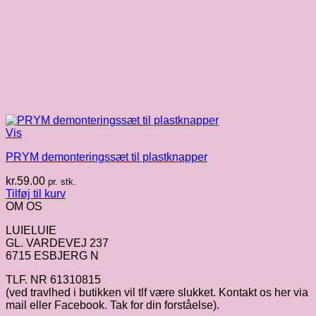
Vis
PRYM demonteringssæt til plastknapper
kr.
59.00
pr. stk.
Tilføj til kurv
OM OS
LUIELUIE
GL. VARDEVEJ 237
6715 ESBJERG N
TLF. NR 61310815
(ved travlhed i butikken vil tlf være slukket. Kontakt os her via
mail eller Facebook. Tak for din forståelse).