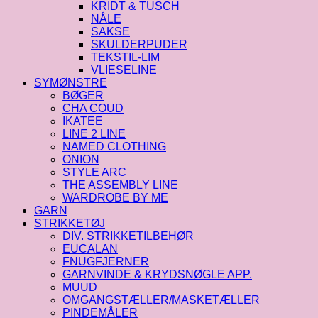
KRIDT & TUSCH
NÅLE
SAKSE
SKULDERPUDER
TEKSTIL-LIM
VLIESELINE
SYMØNSTRE
BØGER
CHA COUD
IKATEE
LINE 2 LINE
NAMED CLOTHING
ONION
STYLE ARC
THE ASSEMBLY LINE
WARDROBE BY ME
GARN
STRIKKETØJ
DIV. STRIKKETILBEHØR
EUCALAN
FNUGFJERNER
GARNVINDE & KRYDSNØGLE APP.
MUUD
OMGANGSTÆLLER/MASKETÆLLER
PINDEMÅLER