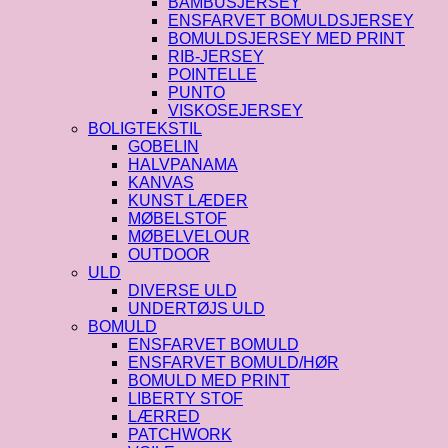
BAMBUSJERSEY
ENSFARVET BOMULDSJERSEY
BOMULDSJERSEY MED PRINT
RIB-JERSEY
POINTELLE
PUNTO
VISKOSEJERSEY
BOLIGTEKSTIL
GOBELIN
HALVPANAMA
KANVAS
KUNST LÆDER
MØBELSTOF
MØBELVELOUR
OUTDOOR
ULD
DIVERSE ULD
UNDERTØJS ULD
BOMULD
ENSFARVET BOMULD
ENSFARVET BOMULD/HØR
BOMULD MED PRINT
LIBERTY STOF
LÆRRED
PATCHWORK