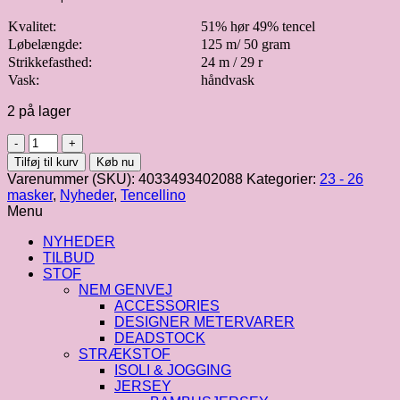
Kvalitet:
51% hør 49% tencel
Løbelængde:
125 m/ 50 gram
Strikkefasthed:
24 m / 29 r
Vask:
håndvask
2 på lager
Tencellino
|
Tilføj til kurv
Køb nu
Hørfarvet
Varenummer (SKU):
4033493402088
Kategorier:
23 - 26
fv.
masker
,
Nyheder
,
Tencellino
03
Menu
antal
NYHEDER
TILBUD
STOF
NEM GENVEJ
ACCESSORIES
DESIGNER METERVARER
DEADSTOCK
STRÆKSTOF
ISOLI & JOGGING
JERSEY