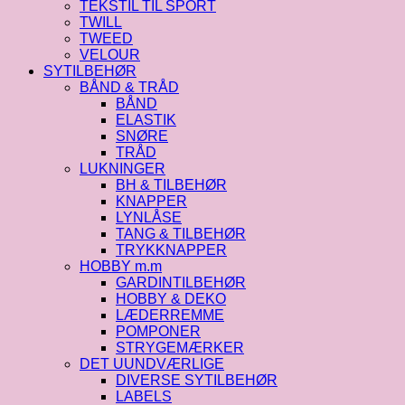
TEKSTIL TIL SPORT
TWILL
TWEED
VELOUR
SYTILBEHØR
BÅND & TRÅD
BÅND
ELASTIK
SNØRE
TRÅD
LUKNINGER
BH & TILBEHØR
KNAPPER
LYNLÅSE
TANG & TILBEHØR
TRYKKNAPPER
HOBBY m.m
GARDINTILBEHØR
HOBBY & DEKO
LÆDERREMME
POMPONER
STRYGEMÆRKER
DET UUNDVÆRLIGE
DIVERSE SYTILBEHØR
LABELS