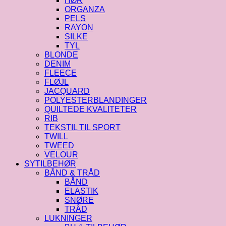
HØR
ORGANZA
PELS
RAYON
SILKE
TYL
BLONDE
DENIM
FLEECE
FLØJL
JACQUARD
POLYESTERBLANDINGER
QUILTEDE KVALITETER
RIB
TEKSTIL TIL SPORT
TWILL
TWEED
VELOUR
SYTILBEHØR
BÅND & TRÅD
BÅND
ELASTIK
SNØRE
TRÅD
LUKNINGER