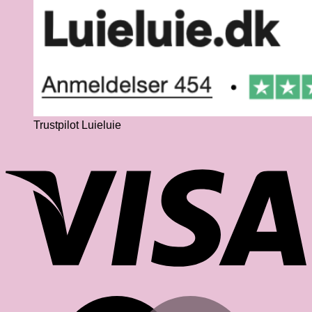
Trustpilot Luieluie
V
M