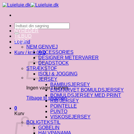
Fortsæt
til
indhold
Søg
efter:
NYHEDER
TILBUD
STOF
Log ind
NEM GENVEJ
ACCESSORIES
Kurv /
kr.
0.00
0
DESIGNER METERVARER
DEADSTOCK
STRÆKSTOF
ISOLI & JOGGING
JERSEY
BAMBUSJERSEY
Ingen varer i kurven.
ENSFARVET BOMULDSJERSEY
BOMULDSJERSEY MED PRINT
Tilbage til shoppen
RIB-JERSEY
POINTELLE
0
PUNTO
Kurv
VISKOSEJERSEY
BOLIGTEKSTIL
GOBELIN
HALVPANAMA