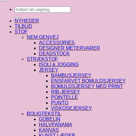
Søg
efter:
NYHEDER
TILBUD
STOF
NEM GENVEJ
ACCESSORIES
DESIGNER METERVARER
DEADSTOCK
STRÆKSTOF
ISOLI & JOGGING
JERSEY
BAMBUSJERSEY
ENSFARVET BOMULDSJERSEY
BOMULDSJERSEY MED PRINT
RIB-JERSEY
POINTELLE
PUNTO
VISKOSEJERSEY
BOLIGTEKSTIL
GOBELIN
HALVPANAMA
KANVAS
KUNST LÆDER