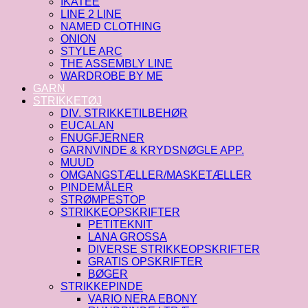
IKATEE
LINE 2 LINE
NAMED CLOTHING
ONION
STYLE ARC
THE ASSEMBLY LINE
WARDROBE BY ME
GARN
STRIKKETØJ
DIV. STRIKKETILBEHØR
EUCALAN
FNUGFJERNER
GARNVINDE & KRYDSNØGLE APP.
MUUD
OMGANGSTÆLLER/MASKETÆLLER
PINDEMÅLER
STRØMPESTOP
STRIKKEOPSKRIFTER
PETITEKNIT
LANA GROSSA
DIVERSE STRIKKEOPSKRIFTER
GRATIS OPSKRIFTER
BØGER
STRIKKEPINDE
VARIO NERA EBONY