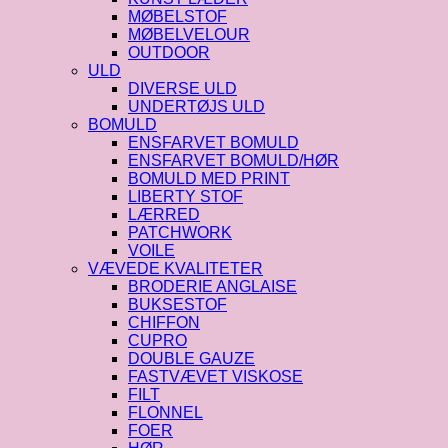
MØBELSTOF
MØBELVELOUR
OUTDOOR
ULD
DIVERSE ULD
UNDERTØJS ULD
BOMULD
ENSFARVET BOMULD
ENSFARVET BOMULD/HØR
BOMULD MED PRINT
LIBERTY STOF
LÆRRED
PATCHWORK
VOILE
VÆVEDE KVALITETER
BRODERIE ANGLAISE
BUKSESTOF
CHIFFON
CUPRO
DOUBLE GAUZE
FASTVÆVET VISKOSE
FILT
FLONNEL
FOER