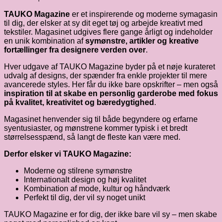
TAUKO Magazine
er et inspirerende og moderne symagasin
til dig, der elsker at sy dit eget tøj og arbejde kreativt med
tekstiler. Magasinet udgives flere gange årligt og indeholder
en unik kombination af
symønstre, artikler og kreative
fortællinger fra designere verden over
.
Hver udgave af TAUKO Magazine byder på et nøje kurateret
udvalg af designs, der spænder fra enkle projekter til mere
avancerede styles. Her får du ikke bare opskrifter – men også
inspiration til at skabe en personlig garderobe med fokus
på kvalitet, kreativitet og bæredygtighed
.
Magasinet henvender sig til både begyndere og erfarne
syentusiaster, og mønstrene kommer typisk i et bredt
størrelsesspænd, så langt de fleste kan være med.
Derfor elsker vi TAUKO Magazine:
Moderne og stilrene symønstre
Internationalt design og høj kvalitet
Kombination af mode, kultur og håndværk
Perfekt til dig, der vil sy noget unikt
TAUKO Magazine er for dig, der ikke bare vil sy – men skabe