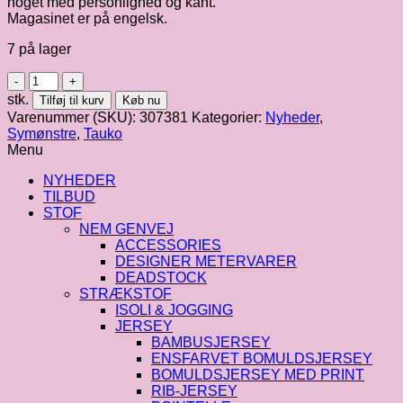
noget med personlighed og kant.
Magasinet er på engelsk.
7 på lager
Tauko
no.
stk.
Tilføj til kurv
Køb nu
19
Varenummer (SKU):
307381
Kategorier:
Nyheder
,
antal
Symønstre
,
Tauko
Menu
NYHEDER
TILBUD
STOF
NEM GENVEJ
ACCESSORIES
DESIGNER METERVARER
DEADSTOCK
STRÆKSTOF
ISOLI & JOGGING
JERSEY
BAMBUSJERSEY
ENSFARVET BOMULDSJERSEY
BOMULDSJERSEY MED PRINT
RIB-JERSEY