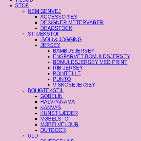
STOF
NEM GENVEJ
ACCESSORIES
DESIGNER METERVARER
DEADSTOCK
STRÆKSTOF
ISOLI & JOGGING
JERSEY
BAMBUSJERSEY
ENSFARVET BOMULDSJERSEY
BOMULDSJERSEY MED PRINT
RIB-JERSEY
POINTELLE
PUNTO
VISKOSEJERSEY
BOLIGTEKSTIL
GOBELIN
HALVPANAMA
KANVAS
KUNST LÆDER
MØBELSTOF
MØBELVELOUR
OUTDOOR
ULD