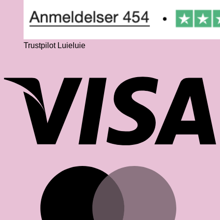
Trustpilot Luieluie
V
M