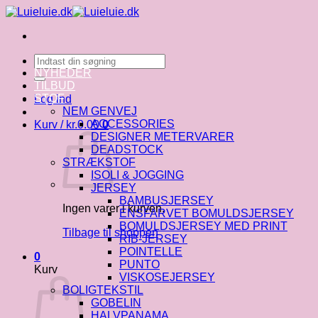
Fortsæt
til
indhold
Søg
efter:
NYHEDER
TILBUD
STOF
Log ind
NEM GENVEJ
ACCESSORIES
Kurv /
kr.
0.00
0
DESIGNER METERVARER
DEADSTOCK
STRÆKSTOF
ISOLI & JOGGING
JERSEY
BAMBUSJERSEY
Ingen varer i kurven.
ENSFARVET BOMULDSJERSEY
BOMULDSJERSEY MED PRINT
Tilbage til shoppen
RIB-JERSEY
POINTELLE
0
PUNTO
Kurv
VISKOSEJERSEY
BOLIGTEKSTIL
GOBELIN
HALVPANAMA