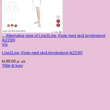
Vis
Line2Line, Kjole med skrå brystindsnit (k2230)
kr.
99.00
pr. stk
Tilføj til kurv