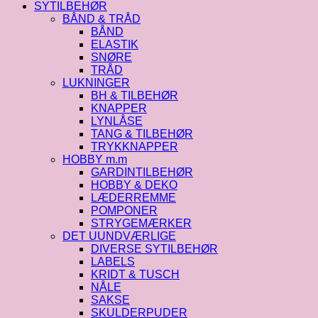
SYTILBEHØR
BÅND & TRÅD
BÅND
ELASTIK
SNØRE
TRÅD
LUKNINGER
BH & TILBEHØR
KNAPPER
LYNLÅSE
TANG & TILBEHØR
TRYKKNAPPER
HOBBY m.m
GARDINTILBEHØR
HOBBY & DEKO
LÆDERREMME
POMPONER
STRYGEMÆRKER
DET UUNDVÆRLIGE
DIVERSE SYTILBEHØR
LABELS
KRIDT & TUSCH
NÅLE
SAKSE
SKULDERPUDER