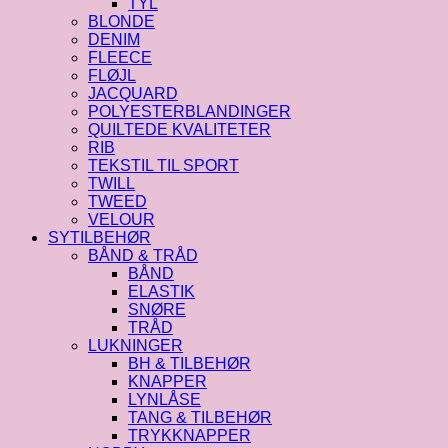
TYL
BLONDE
DENIM
FLEECE
FLØJL
JACQUARD
POLYESTERBLANDINGER
QUILTEDE KVALITETER
RIB
TEKSTIL TIL SPORT
TWILL
TWEED
VELOUR
SYTILBEHØR
BÅND & TRÅD
BÅND
ELASTIK
SNØRE
TRÅD
LUKNINGER
BH & TILBEHØR
KNAPPER
LYNLÅSE
TANG & TILBEHØR
TRYKKNAPPER