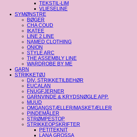
TEKSTIL-LIM
VLIESELINE
SYMØNSTRE
BØGER
CHA COUD
IKATEE
LINE 2 LINE
NAMED CLOTHING
ONION
STYLE ARC
THE ASSEMBLY LINE
WARDROBE BY ME
GARN
STRIKKETØJ
DIV. STRIKKETILBEHØR
EUCALAN
FNUGFJERNER
GARNVINDE & KRYDSNØGLE APP.
MUUD
OMGANGSTÆLLER/MASKETÆLLER
PINDEMÅLER
STRØMPESTOP
STRIKKEOPSKRIFTER
PETITEKNIT
LANA GROSSA