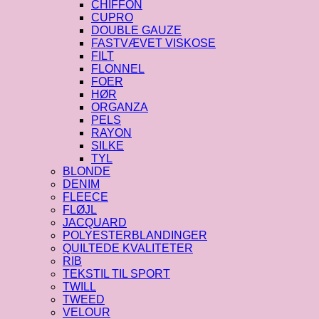
CHIFFON
CUPRO
DOUBLE GAUZE
FASTVÆVET VISKOSE
FILT
FLONNEL
FOER
HØR
ORGANZA
PELS
RAYON
SILKE
TYL
BLONDE
DENIM
FLEECE
FLØJL
JACQUARD
POLYESTERBLANDINGER
QUILTEDE KVALITETER
RIB
TEKSTIL TIL SPORT
TWILL
TWEED
VELOUR