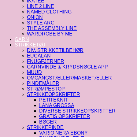
IKATEE
LINE 2 LINE
NAMED CLOTHING
ONION
STYLE ARC
THE ASSEMBLY LINE
WARDROBE BY ME
GARN
STRIKKETØJ
DIV. STRIKKETILBEHØR
EUCALAN
FNUGFJERNER
GARNVINDE & KRYDSNØGLE APP.
MUUD
OMGANGSTÆLLER/MASKETÆLLER
PINDEMÅLER
STRØMPESTOP
STRIKKEOPSKRIFTER
PETITEKNIT
LANA GROSSA
DIVERSE STRIKKEOPSKRIFTER
GRATIS OPSKRIFTER
BØGER
STRIKKEPINDE
VARIO NERA EBONY