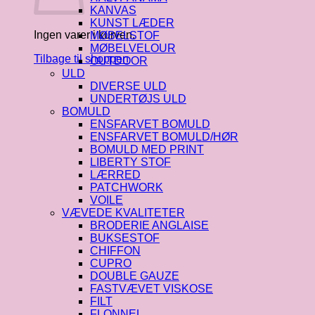
KANVAS
KUNST LÆDER
Ingen varer i kurven.
MØBELSTOF
MØBELVELOUR
Tilbage til shoppen
OUTDOOR
ULD
DIVERSE ULD
UNDERTØJS ULD
BOMULD
ENSFARVET BOMULD
ENSFARVET BOMULD/HØR
BOMULD MED PRINT
LIBERTY STOF
LÆRRED
PATCHWORK
VOILE
VÆVEDE KVALITETER
BRODERIE ANGLAISE
BUKSESTOF
CHIFFON
CUPRO
DOUBLE GAUZE
FASTVÆVET VISKOSE
FILT
FLONNEL