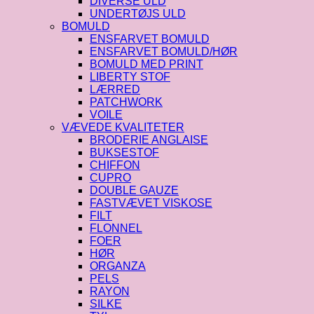
DIVERSE ULD
UNDERTØJS ULD
BOMULD
ENSFARVET BOMULD
ENSFARVET BOMULD/HØR
BOMULD MED PRINT
LIBERTY STOF
LÆRRED
PATCHWORK
VOILE
VÆVEDE KVALITETER
BRODERIE ANGLAISE
BUKSESTOF
CHIFFON
CUPRO
DOUBLE GAUZE
FASTVÆVET VISKOSE
FILT
FLONNEL
FOER
HØR
ORGANZA
PELS
RAYON
SILKE