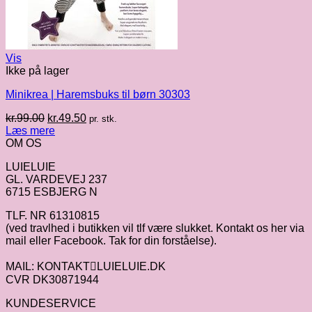
Vis
Ikke på lager
Minikrea | Haremsbuks til børn 30303
Den
Den
kr.
99.00
kr.
49.50
pr. stk.
oprindelige
aktuelle
Læs mere
pris
pris
OM OS
var:
er:
LUIELUIE
kr.99.00.
kr.49.50.
GL. VARDEVEJ 237
6715 ESBJERG N
TLF. NR 61310815
(ved travlhed i butikken vil tlf være slukket. Kontakt os her via
mail eller Facebook. Tak for din forståelse).
MAIL: KONTAKTLUIELUIE.DK
CVR DK30871944
KUNDESERVICE