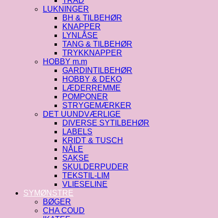
TRÅD
LUKNINGER
BH & TILBEHØR
KNAPPER
LYNLÅSE
TANG & TILBEHØR
TRYKKNAPPER
HOBBY m.m
GARDINTILBEHØR
HOBBY & DEKO
LÆDERREMME
POMPONER
STRYGEMÆRKER
DET UUNDVÆRLIGE
DIVERSE SYTILBEHØR
LABELS
KRIDT & TUSCH
NÅLE
SAKSE
SKULDERPUDER
TEKSTIL-LIM
VLIESELINE
SYMØNSTRE
BØGER
CHA COUD