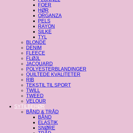
FOER
HØR
ORGANZA
PELS
RAYON
SILKE
TYL
BLONDE
DENIM
FLEECE
FLØJL
JACQUARD
POLYESTERBLANDINGER
QUILTEDE KVALITETER
RIB
TEKSTIL TIL SPORT
TWILL
TWEED
VELOUR
SYTILBEHØR
BÅND & TRÅD
BÅND
ELASTIK
SNØRE