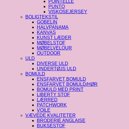
POINTELLE
PUNTO
VISKOSEJERSEY
BOLIGTEKSTIL
GOBELIN
HALVPANAMA
KANVAS
KUNST LÆDER
MØBELSTOF
MØBELVELOUR
OUTDOOR
ULD
DIVERSE ULD
UNDERTØJS ULD
BOMULD
ENSFARVET BOMULD
ENSFARVET BOMULD/HØR
BOMULD MED PRINT
LIBERTY STOF
LÆRRED
PATCHWORK
VOILE
VÆVEDE KVALITETER
BRODERIE ANGLAISE
BUKSESTOF