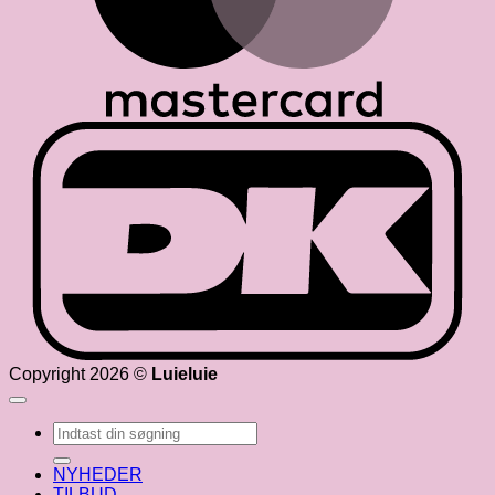
D
Copyright 2026 ©
Luieluie
Søg
efter:
NYHEDER
TILBUD