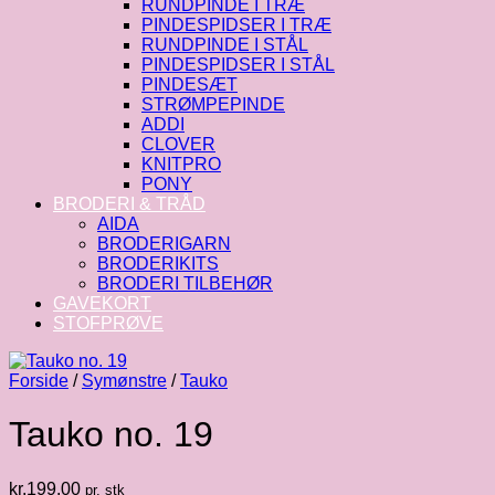
RUNDPINDE I TRÆ
PINDESPIDSER I TRÆ
RUNDPINDE I STÅL
PINDESPIDSER I STÅL
PINDESÆT
STRØMPEPINDE
ADDI
CLOVER
KNITPRO
PONY
BRODERI & TRÅD
AIDA
BRODERIGARN
BRODERIKITS
BRODERI TILBEHØR
GAVEKORT
STOFPRØVE
Forside
/
Symønstre
/
Tauko
Tauko no. 19
kr.
199.00
pr. stk