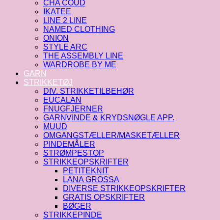
CHA COUD
IKATEE
LINE 2 LINE
NAMED CLOTHING
ONION
STYLE ARC
THE ASSEMBLY LINE
WARDROBE BY ME
GARN
STRIKKETØJ
DIV. STRIKKETILBEHØR
EUCALAN
FNUGFJERNER
GARNVINDE & KRYDSNØGLE APP.
MUUD
OMGANGSTÆLLER/MASKETÆLLER
PINDEMÅLER
STRØMPESTOP
STRIKKEOPSKRIFTER
PETITEKNIT
LANA GROSSA
DIVERSE STRIKKEOPSKRIFTER
GRATIS OPSKRIFTER
BØGER
STRIKKEPINDE