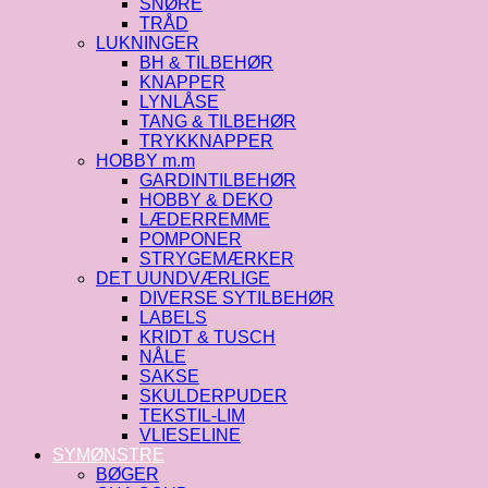
SNØRE
TRÅD
LUKNINGER
BH & TILBEHØR
KNAPPER
LYNLÅSE
TANG & TILBEHØR
TRYKKNAPPER
HOBBY m.m
GARDINTILBEHØR
HOBBY & DEKO
LÆDERREMME
POMPONER
STRYGEMÆRKER
DET UUNDVÆRLIGE
DIVERSE SYTILBEHØR
LABELS
KRIDT & TUSCH
NÅLE
SAKSE
SKULDERPUDER
TEKSTIL-LIM
VLIESELINE
SYMØNSTRE
BØGER