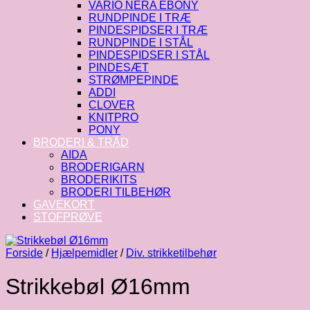
VARIO NERA EBONY
RUNDPINDE I TRÆ
PINDESPIDSER I TRÆ
RUNDPINDE I STÅL
PINDESPIDSER I STÅL
PINDESÆT
STRØMPEPINDE
ADDI
CLOVER
KNITPRO
PONY
BRODERI & TRÅD
AIDA
BRODERIGARN
BRODERIKITS
BRODERI TILBEHØR
GAVEKORT
STOFPRØVE
Forside
/
Hjælpemidler
/
Div. strikketilbehør
Strikkebøl Ø16mm