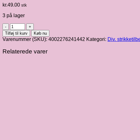
kr.
49.00
stk
3 på lager
Strikkebøl
Ø16mm
Tilføj til kurv
Køb nu
antal
Varenummer (SKU):
4002276241442
Kategori:
Div. strikketil
Relaterede varer