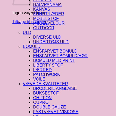
HALVPANAMA
KANVAS
Ingen varer i kurven.
KUNST LÆDER
MØBELSTOF
Tilbage til shoppen
MØBELVELOUR
OUTDOOR
ULD
DIVERSE ULD
UNDERTØJS ULD
BOMULD
ENSFARVET BOMULD
ENSFARVET BOMULD/HØR
BOMULD MED PRINT
LIBERTY STOF
LÆRRED
PATCHWORK
VOILE
VÆVEDE KVALITETER
BRODERIE ANGLAISE
BUKSESTOF
CHIFFON
CUPRO
DOUBLE GAUZE
FASTVÆVET VISKOSE