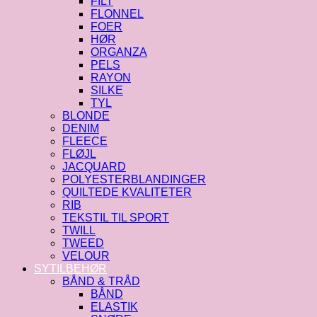
FILT
FLONNEL
FOER
HØR
ORGANZA
PELS
RAYON
SILKE
TYL
BLONDE
DENIM
FLEECE
FLØJL
JACQUARD
POLYESTERBLANDINGER
QUILTEDE KVALITETER
RIB
TEKSTIL TIL SPORT
TWILL
TWEED
VELOUR
SYTILBEHØR
BÅND & TRÅD
BÅND
ELASTIK