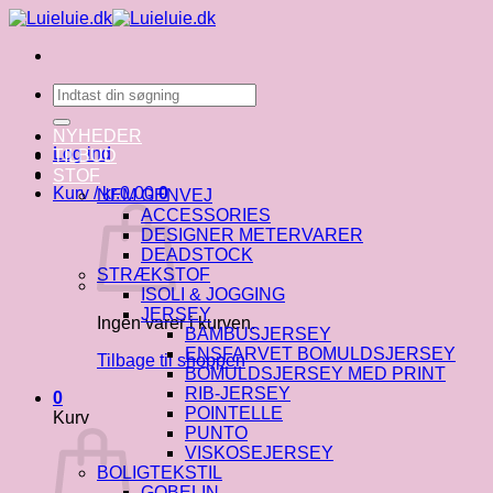
Fortsæt
til
indhold
Søg
efter:
NYHEDER
Log ind
TILBUD
STOF
Kurv /
kr.
0.00
0
NEM GENVEJ
ACCESSORIES
DESIGNER METERVARER
DEADSTOCK
STRÆKSTOF
ISOLI & JOGGING
JERSEY
Ingen varer i kurven.
BAMBUSJERSEY
ENSFARVET BOMULDSJERSEY
Tilbage til shoppen
BOMULDSJERSEY MED PRINT
RIB-JERSEY
0
POINTELLE
Kurv
PUNTO
VISKOSEJERSEY
BOLIGTEKSTIL
GOBELIN