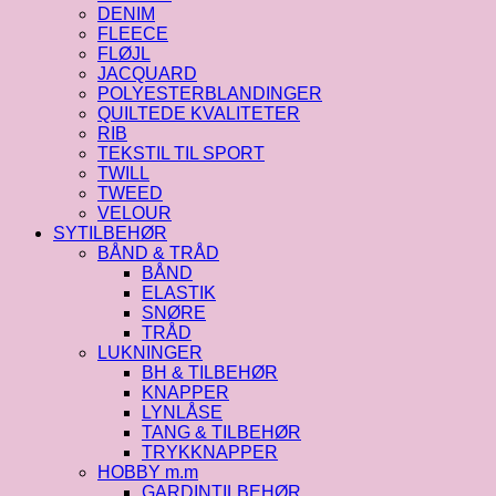
DENIM
FLEECE
FLØJL
JACQUARD
POLYESTERBLANDINGER
QUILTEDE KVALITETER
RIB
TEKSTIL TIL SPORT
TWILL
TWEED
VELOUR
SYTILBEHØR
BÅND & TRÅD
BÅND
ELASTIK
SNØRE
TRÅD
LUKNINGER
BH & TILBEHØR
KNAPPER
LYNLÅSE
TANG & TILBEHØR
TRYKKNAPPER
HOBBY m.m
GARDINTILBEHØR