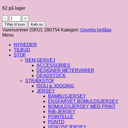
62 på lager
Sort
usynlig
Tilføj til kurv
Køb nu
lynlås
Varenummer (SKU):
280754
Kategori:
Usynlig lynlåse
16
Menu
cm
antal
NYHEDER
TILBUD
STOF
NEM GENVEJ
ACCESSORIES
DESIGNER METERVARER
DEADSTOCK
STRÆKSTOF
ISOLI & JOGGING
JERSEY
BAMBUSJERSEY
ENSFARVET BOMULDSJERSEY
BOMULDSJERSEY MED PRINT
RIB-JERSEY
POINTELLE
PUNTO
VISKOSEJERSEY