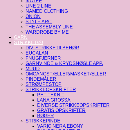
IKATEE
LINE 2 LINE
NAMED CLOTHING
ONION
STYLE ARC
THE ASSEMBLY LINE
WARDROBE BY ME
GARN
STRIKKETØJ
DIV. STRIKKETILBEHØR
EUCALAN
FNUGFJERNER
GARNVINDE & KRYDSNØGLE APP.
MUUD
OMGANGSTÆLLER/MASKETÆLLER
PINDEMÅLER
STRØMPESTOP
STRIKKEOPSKRIFTER
PETITEKNIT
LANA GROSSA
DIVERSE STRIKKEOPSKRIFTER
GRATIS OPSKRIFTER
BØGER
STRIKKEPINDE
VARIO NERA EBONY