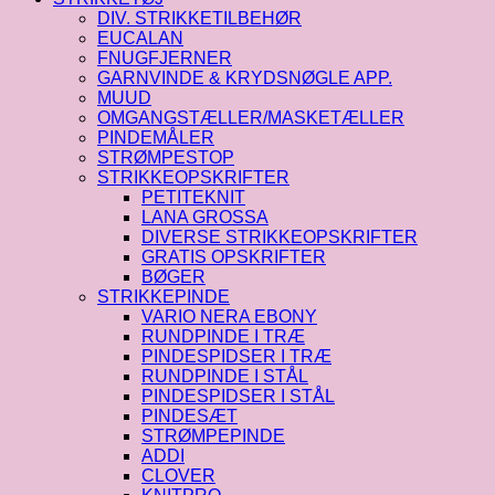
DIV. STRIKKETILBEHØR
EUCALAN
FNUGFJERNER
GARNVINDE & KRYDSNØGLE APP.
MUUD
OMGANGSTÆLLER/MASKETÆLLER
PINDEMÅLER
STRØMPESTOP
STRIKKEOPSKRIFTER
PETITEKNIT
LANA GROSSA
DIVERSE STRIKKEOPSKRIFTER
GRATIS OPSKRIFTER
BØGER
STRIKKEPINDE
VARIO NERA EBONY
RUNDPINDE I TRÆ
PINDESPIDSER I TRÆ
RUNDPINDE I STÅL
PINDESPIDSER I STÅL
PINDESÆT
STRØMPEPINDE
ADDI
CLOVER