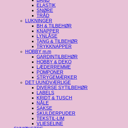
BÅND
ELASTIK
SNØRE
TRÅD
LUKNINGER
BH & TILBEHØR
KNAPPER
LYNLÅSE
TANG & TILBEHØR
TRYKKNAPPER
HOBBY m.m
GARDINTILBEHØR
HOBBY & DEKO
LÆDERREMME
POMPONER
STRYGEMÆRKER
DET UUNDVÆRLIGE
DIVERSE SYTILBEHØR
LABELS
KRIDT & TUSCH
NÅLE
SAKSE
SKULDERPUDER
TEKSTIL-LIM
VLIESELINE