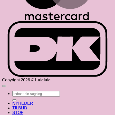
D
Copyright 2026 ©
Luieluie
Søg
efter:
NYHEDER
TILBUD
STOF