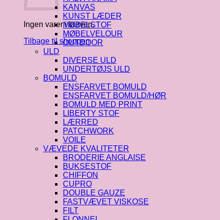
KANVAS
KUNST LÆDER
Ingen varer i kurven.
MØBELSTOF
MØBELVELOUR
Tilbage til shoppen
OUTDOOR
ULD
DIVERSE ULD
UNDERTØJS ULD
BOMULD
ENSFARVET BOMULD
ENSFARVET BOMULD/HØR
BOMULD MED PRINT
LIBERTY STOF
LÆRRED
PATCHWORK
VOILE
VÆVEDE KVALITETER
BRODERIE ANGLAISE
BUKSESTOF
CHIFFON
CUPRO
DOUBLE GAUZE
FASTVÆVET VISKOSE
FILT
FLONNEL