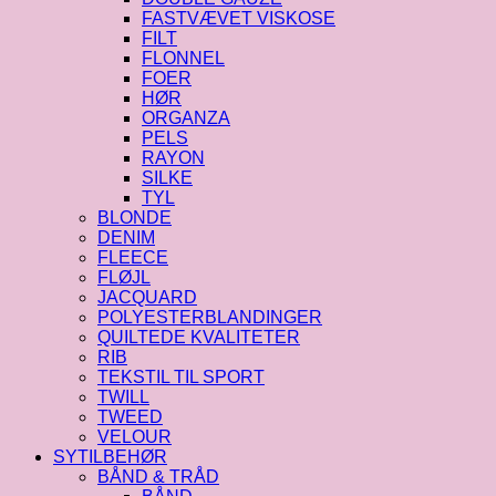
FASTVÆVET VISKOSE
FILT
FLONNEL
FOER
HØR
ORGANZA
PELS
RAYON
SILKE
TYL
BLONDE
DENIM
FLEECE
FLØJL
JACQUARD
POLYESTERBLANDINGER
QUILTEDE KVALITETER
RIB
TEKSTIL TIL SPORT
TWILL
TWEED
VELOUR
SYTILBEHØR
BÅND & TRÅD