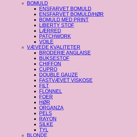
BOMULD
ENSFARVET BOMULD
ENSFARVET BOMULD/HØR
BOMULD MED PRINT
LIBERTY STOF
LÆRRED
PATCHWORK
VOILE
VÆVEDE KVALITETER
BRODERIE ANGLAISE
BUKSESTOF
CHIFFON
CUPRO
DOUBLE GAUZE
FASTVÆVET VISKOSE
FILT
FLONNEL
FOER
HØR
ORGANZA
PELS
RAYON
SILKE
TYL
BLONDE