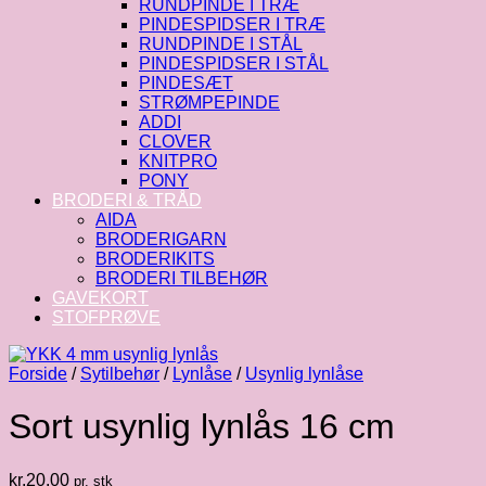
RUNDPINDE I TRÆ
PINDESPIDSER I TRÆ
RUNDPINDE I STÅL
PINDESPIDSER I STÅL
PINDESÆT
STRØMPEPINDE
ADDI
CLOVER
KNITPRO
PONY
BRODERI & TRÅD
AIDA
BRODERIGARN
BRODERIKITS
BRODERI TILBEHØR
GAVEKORT
STOFPRØVE
Forside
/
Sytilbehør
/
Lynlåse
/
Usynlig lynlåse
Sort usynlig lynlås 16 cm
kr.
20.00
pr. stk