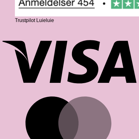
Trustpilot Luieluie
V
M