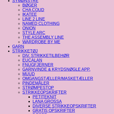
SYMØNSTRE
BØGER
CHA COUD
IKATEE
LINE 2 LINE
NAMED CLOTHING
ONION
STYLE ARC
THE ASSEMBLY LINE
WARDROBE BY ME
GARN
STRIKKETØJ
DIV. STRIKKETILBEHØR
EUCALAN
FNUGFJERNER
GARNVINDE & KRYDSNØGLE APP.
MUUD
OMGANGSTÆLLER/MASKETÆLLER
PINDEMÅLER
STRØMPESTOP
STRIKKEOPSKRIFTER
PETITEKNIT
LANA GROSSA
DIVERSE STRIKKEOPSKRIFTER
GRATIS OPSKRIFTER