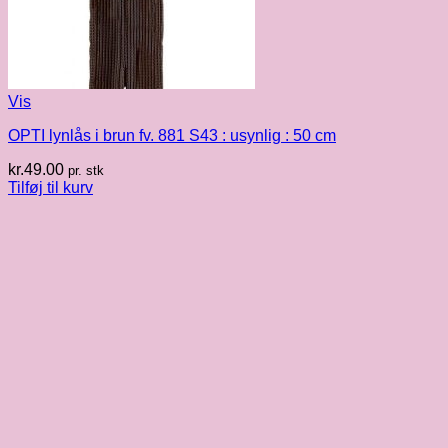
Vis
OPTI lynlås i brun fv. 881 S43 : usynlig : 50 cm
kr.
49.00
pr. stk
Tilføj til kurv