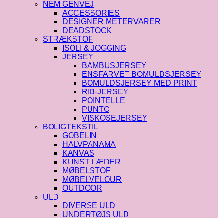
NEM GENVEJ
ACCESSORIES
DESIGNER METERVARER
DEADSTOCK
STRÆKSTOF
ISOLI & JOGGING
JERSEY
BAMBUSJERSEY
ENSFARVET BOMULDSJERSEY
BOMULDSJERSEY MED PRINT
RIB-JERSEY
POINTELLE
PUNTO
VISKOSEJERSEY
BOLIGTEKSTIL
GOBELIN
HALVPANAMA
KANVAS
KUNST LÆDER
MØBELSTOF
MØBELVELOUR
OUTDOOR
ULD
DIVERSE ULD
UNDERTØJS ULD