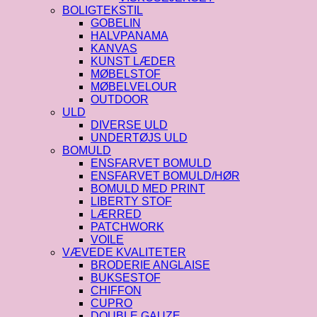
BOLIGTEKSTIL
GOBELIN
HALVPANAMA
KANVAS
KUNST LÆDER
MØBELSTOF
MØBELVELOUR
OUTDOOR
ULD
DIVERSE ULD
UNDERTØJS ULD
BOMULD
ENSFARVET BOMULD
ENSFARVET BOMULD/HØR
BOMULD MED PRINT
LIBERTY STOF
LÆRRED
PATCHWORK
VOILE
VÆVEDE KVALITETER
BRODERIE ANGLAISE
BUKSESTOF
CHIFFON
CUPRO
DOUBLE GAUZE