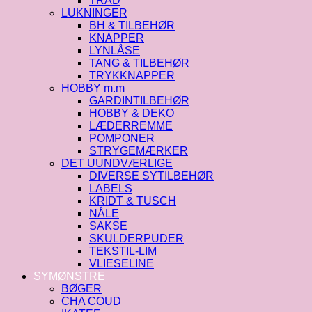
TRÅD
LUKNINGER
BH & TILBEHØR
KNAPPER
LYNLÅSE
TANG & TILBEHØR
TRYKKNAPPER
HOBBY m.m
GARDINTILBEHØR
HOBBY & DEKO
LÆDERREMME
POMPONER
STRYGEMÆRKER
DET UUNDVÆRLIGE
DIVERSE SYTILBEHØR
LABELS
KRIDT & TUSCH
NÅLE
SAKSE
SKULDERPUDER
TEKSTIL-LIM
VLIESELINE
SYMØNSTRE
BØGER
CHA COUD