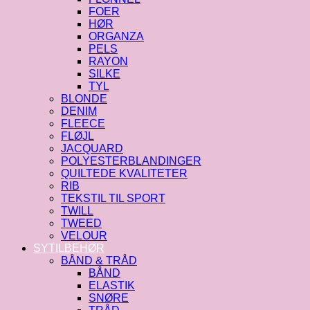
FOER
HØR
ORGANZA
PELS
RAYON
SILKE
TYL
BLONDE
DENIM
FLEECE
FLØJL
JACQUARD
POLYESTERBLANDINGER
QUILTEDE KVALITETER
RIB
TEKSTIL TIL SPORT
TWILL
TWEED
VELOUR
SYTILBEHØR
BÅND & TRÅD
BÅND
ELASTIK
SNØRE