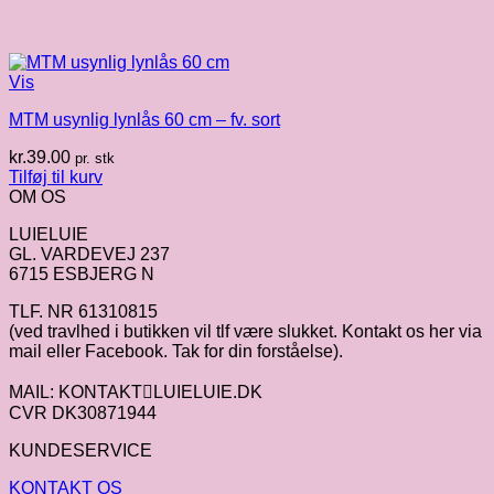
Vis
MTM usynlig lynlås 60 cm – fv. sort
kr.
39.00
pr. stk
Tilføj til kurv
OM OS
LUIELUIE
GL. VARDEVEJ 237
6715 ESBJERG N
TLF. NR 61310815
(ved travlhed i butikken vil tlf være slukket. Kontakt os her via
mail eller Facebook. Tak for din forståelse).
MAIL: KONTAKTLUIELUIE.DK
CVR DK30871944
KUNDESERVICE
KONTAKT OS