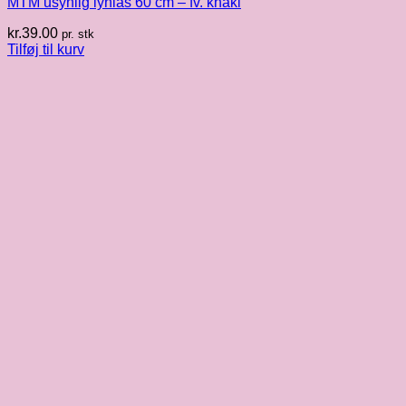
MTM usynlig lynlås 60 cm – fv. khaki
kr.
39.00
pr. stk
Tilføj til kurv