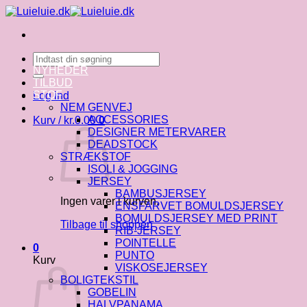
Fortsæt
til
indhold
Søg
efter:
NYHEDER
TILBUD
STOF
Log ind
NEM GENVEJ
ACCESSORIES
Kurv /
kr.
0.00
0
DESIGNER METERVARER
DEADSTOCK
STRÆKSTOF
ISOLI & JOGGING
JERSEY
BAMBUSJERSEY
Ingen varer i kurven.
ENSFARVET BOMULDSJERSEY
BOMULDSJERSEY MED PRINT
Tilbage til shoppen
RIB-JERSEY
POINTELLE
0
PUNTO
Kurv
VISKOSEJERSEY
BOLIGTEKSTIL
GOBELIN
HALVPANAMA