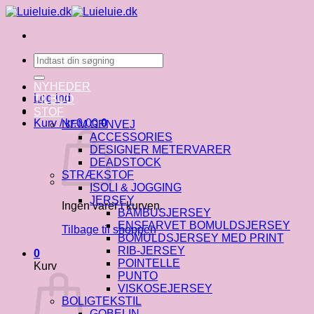
Fortsæt
til
indhold
Søg
efter:
NYHEDER
Log ind
TILBUD
STOF
Kurv /
kr.
0.00
0
NEM GENVEJ
ACCESSORIES
DESIGNER METERVARER
DEADSTOCK
STRÆKSTOF
ISOLI & JOGGING
JERSEY
Ingen varer i kurven.
BAMBUSJERSEY
ENSFARVET BOMULDSJERSEY
Tilbage til shoppen
BOMULDSJERSEY MED PRINT
RIB-JERSEY
0
POINTELLE
Kurv
PUNTO
VISKOSEJERSEY
BOLIGTEKSTIL
GOBELIN