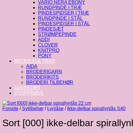
VARIO NERA EBONY
RUNDPINDE I TRÆ
PINDESPIDSER I TRÆ
RUNDPINDE I STÅL
PINDESPIDSER I STÅL
PINDESÆT
STRØMPEPINDE
ADDI
CLOVER
KNITPRO
PONY
BRODERI & TRÅD
AIDA
BRODERIGARN
BRODERIKITS
BRODERI TILBEHØR
GAVEKORT
STOFPRØVE
Forside
/
Sytilbehør
/
Lynlåse
/
Ikke-delbar spirallynlås S40
Sort [000] ikke-delbar spirally