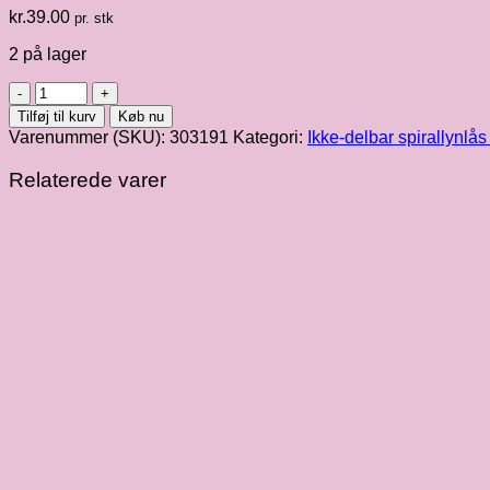
kr.
39.00
pr. stk
2 på lager
Sort
[000]
Tilføj til kurv
Køb nu
ikke-
Varenummer (SKU):
303191
Kategori:
Ikke-delbar spirallynlå
delbar
spirallynlås
Relaterede varer
22
cm
antal