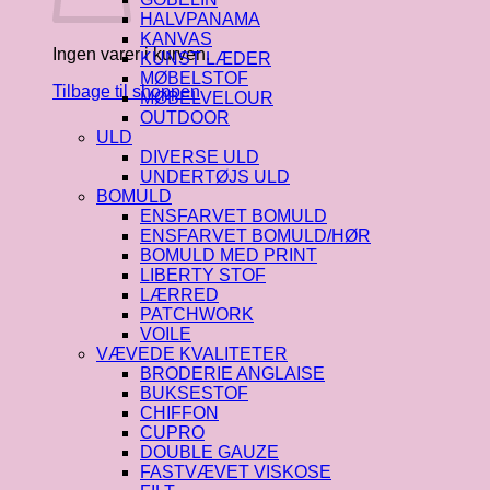
HALVPANAMA
KANVAS
Ingen varer i kurven.
KUNST LÆDER
MØBELSTOF
Tilbage til shoppen
MØBELVELOUR
OUTDOOR
ULD
DIVERSE ULD
UNDERTØJS ULD
BOMULD
ENSFARVET BOMULD
ENSFARVET BOMULD/HØR
BOMULD MED PRINT
LIBERTY STOF
LÆRRED
PATCHWORK
VOILE
VÆVEDE KVALITETER
BRODERIE ANGLAISE
BUKSESTOF
CHIFFON
CUPRO
DOUBLE GAUZE
FASTVÆVET VISKOSE