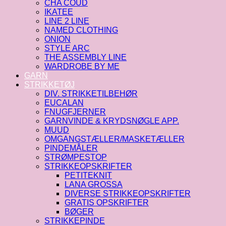
CHA COUD
IKATEE
LINE 2 LINE
NAMED CLOTHING
ONION
STYLE ARC
THE ASSEMBLY LINE
WARDROBE BY ME
GARN
STRIKKETØJ
DIV. STRIKKETILBEHØR
EUCALAN
FNUGFJERNER
GARNVINDE & KRYDSNØGLE APP.
MUUD
OMGANGSTÆLLER/MASKETÆLLER
PINDEMÅLER
STRØMPESTOP
STRIKKEOPSKRIFTER
PETITEKNIT
LANA GROSSA
DIVERSE STRIKKEOPSKRIFTER
GRATIS OPSKRIFTER
BØGER
STRIKKEPINDE