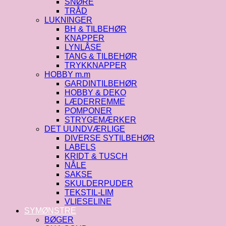
SNØRE
TRÅD
LUKNINGER
BH & TILBEHØR
KNAPPER
LYNLÅSE
TANG & TILBEHØR
TRYKKNAPPER
HOBBY m.m
GARDINTILBEHØR
HOBBY & DEKO
LÆDERREMME
POMPONER
STRYGEMÆRKER
DET UUNDVÆRLIGE
DIVERSE SYTILBEHØR
LABELS
KRIDT & TUSCH
NÅLE
SAKSE
SKULDERPUDER
TEKSTIL-LIM
VLIESELINE
SYMØNSTRE
BØGER