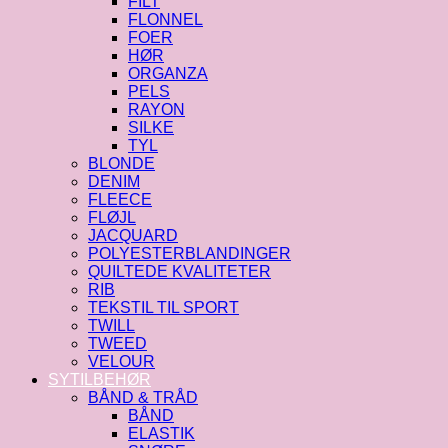
FILT
FLONNEL
FOER
HØR
ORGANZA
PELS
RAYON
SILKE
TYL
BLONDE
DENIM
FLEECE
FLØJL
JACQUARD
POLYESTERBLANDINGER
QUILTEDE KVALITETER
RIB
TEKSTIL TIL SPORT
TWILL
TWEED
VELOUR
SYTILBEHØR
BÅND & TRÅD
BÅND
ELASTIK