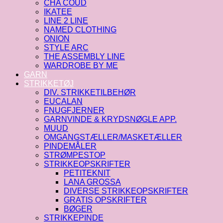
CHA COUD
IKATEE
LINE 2 LINE
NAMED CLOTHING
ONION
STYLE ARC
THE ASSEMBLY LINE
WARDROBE BY ME
GARN
STRIKKETØJ
DIV. STRIKKETILBEHØR
EUCALAN
FNUGFJERNER
GARNVINDE & KRYDSNØGLE APP.
MUUD
OMGANGSTÆLLER/MASKETÆLLER
PINDEMÅLER
STRØMPESTOP
STRIKKEOPSKRIFTER
PETITEKNIT
LANA GROSSA
DIVERSE STRIKKEOPSKRIFTER
GRATIS OPSKRIFTER
BØGER
STRIKKEPINDE