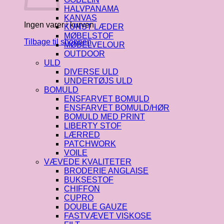
HALVPANAMA
KANVAS
Ingen varer i kurven.
KUNST LÆDER
MØBELSTOF
Tilbage til shoppen
MØBELVELOUR
OUTDOOR
ULD
DIVERSE ULD
UNDERTØJS ULD
BOMULD
ENSFARVET BOMULD
ENSFARVET BOMULD/HØR
BOMULD MED PRINT
LIBERTY STOF
LÆRRED
PATCHWORK
VOILE
VÆVEDE KVALITETER
BRODERIE ANGLAISE
BUKSESTOF
CHIFFON
CUPRO
DOUBLE GAUZE
FASTVÆVET VISKOSE