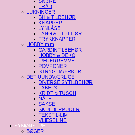
SNØRE
TRÅD
LUKNINGER
BH & TILBEHØR
KNAPPER
LYNLÅSE
TANG & TILBEHØR
TRYKKNAPPER
HOBBY m.m
GARDINTILBEHØR
HOBBY & DEKO
LÆDERREMME
POMPONER
STRYGEMÆRKER
DET UUNDVÆRLIGE
DIVERSE SYTILBEHØR
LABELS
KRIDT & TUSCH
NÅLE
SAKSE
SKULDERPUDER
TEKSTIL-LIM
VLIESELINE
SYMØNSTRE
BØGER