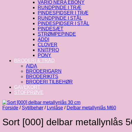
VARIO NERA EBONY
RUNDPINDE I TRÆ
PINDESPIDSER I TRÆ
RUNDPINDE I STÅL
PINDESPIDSER I STÅL
PINDESÆT
STRØMPEPINDE
ADDI
CLOVER
KNITPRO
PONY
BRODERI & TRÅD
AIDA
BRODERIGARN
BRODERIKITS
BRODERI TILBEHØR
GAVEKORT
STOFPRØVE
Forside
/
Sytilbehør
/
Lynlåse
/
Delbar metallynlås M60
Sort [000] delbar metallynlås 