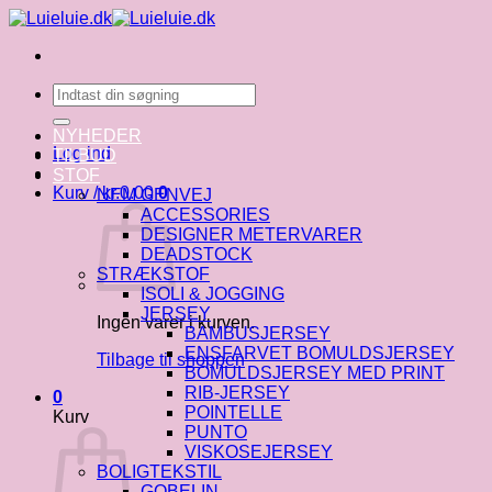
Fortsæt
til
indhold
Søg
efter:
NYHEDER
Log ind
TILBUD
STOF
Kurv /
kr.
0.00
0
NEM GENVEJ
ACCESSORIES
DESIGNER METERVARER
DEADSTOCK
STRÆKSTOF
ISOLI & JOGGING
JERSEY
Ingen varer i kurven.
BAMBUSJERSEY
ENSFARVET BOMULDSJERSEY
Tilbage til shoppen
BOMULDSJERSEY MED PRINT
RIB-JERSEY
0
POINTELLE
Kurv
PUNTO
VISKOSEJERSEY
BOLIGTEKSTIL
GOBELIN