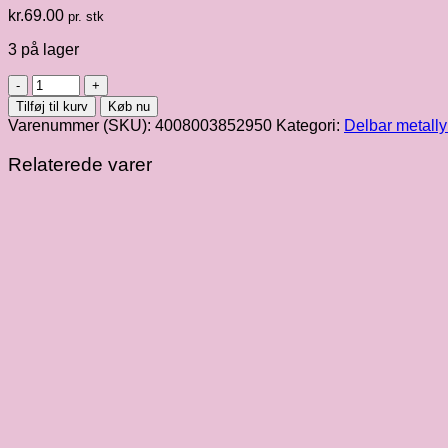
kr.
69.00
pr. stk
3 på lager
Sort
[000]
Tilføj til kurv
Køb nu
delbar
Varenummer (SKU):
4008003852950
Kategori:
Delbar metall
metallynlås
50
Relaterede varer
cm
antal