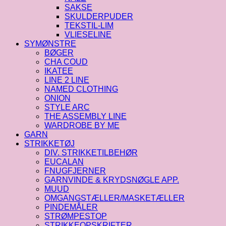
SAKSE
SKULDERPUDER
TEKSTIL-LIM
VLIESELINE
SYMØNSTRE
BØGER
CHA COUD
IKATEE
LINE 2 LINE
NAMED CLOTHING
ONION
STYLE ARC
THE ASSEMBLY LINE
WARDROBE BY ME
GARN
STRIKKETØJ
DIV. STRIKKETILBEHØR
EUCALAN
FNUGFJERNER
GARNVINDE & KRYDSNØGLE APP.
MUUD
OMGANGSTÆLLER/MASKETÆLLER
PINDEMÅLER
STRØMPESTOP
STRIKKEOPSKRIFTER