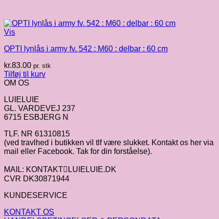
Vis
OPTI lynlås i army fv. 542 : M60 : delbar : 60 cm
kr.
83.00
pr. stk
Tilføj til kurv
OM OS
LUIELUIE
GL. VARDEVEJ 237
6715 ESBJERG N
TLF. NR 61310815
(ved travlhed i butikken vil tlf være slukket. Kontakt os her via
mail eller Facebook. Tak for din forståelse).
MAIL: KONTAKTLUIELUIE.DK
CVR DK30871944
KUNDESERVICE
KONTAKT OS