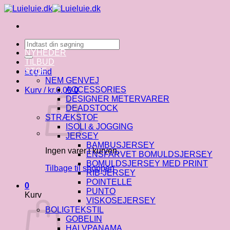
Fortsæt
til
indhold
Søg
efter:
NYHEDER
TILBUD
STOF
Log ind
NEM GENVEJ
ACCESSORIES
Kurv /
kr.
0.00
0
DESIGNER METERVARER
DEADSTOCK
STRÆKSTOF
ISOLI & JOGGING
JERSEY
BAMBUSJERSEY
Ingen varer i kurven.
ENSFARVET BOMULDSJERSEY
BOMULDSJERSEY MED PRINT
Tilbage til shoppen
RIB-JERSEY
POINTELLE
0
PUNTO
Kurv
VISKOSEJERSEY
BOLIGTEKSTIL
GOBELIN
HALVPANAMA