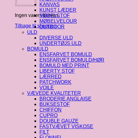
KANVAS
KUNST LÆDER
Ingen varer i kurven.
MØBELSTOF
MØBELVELOUR
Tilbage til shoppen
OUTDOOR
ULD
DIVERSE ULD
UNDERTØJS ULD
BOMULD
ENSFARVET BOMULD
ENSFARVET BOMULD/HØR
BOMULD MED PRINT
LIBERTY STOF
LÆRRED
PATCHWORK
VOILE
VÆVEDE KVALITETER
BRODERIE ANGLAISE
BUKSESTOF
CHIFFON
CUPRO
DOUBLE GAUZE
FASTVÆVET VISKOSE
FILT
FLONNEL