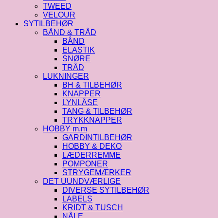
TWEED
VELOUR
SYTILBEHØR
BÅND & TRÅD
BÅND
ELASTIK
SNØRE
TRÅD
LUKNINGER
BH & TILBEHØR
KNAPPER
LYNLÅSE
TANG & TILBEHØR
TRYKKNAPPER
HOBBY m.m
GARDINTILBEHØR
HOBBY & DEKO
LÆDERREMME
POMPONER
STRYGEMÆRKER
DET UUNDVÆRLIGE
DIVERSE SYTILBEHØR
LABELS
KRIDT & TUSCH
NÅLE