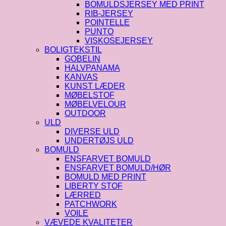
BOMULDSJERSEY MED PRINT
RIB-JERSEY
POINTELLE
PUNTO
VISKOSEJERSEY
BOLIGTEKSTIL
GOBELIN
HALVPANAMA
KANVAS
KUNST LÆDER
MØBELSTOF
MØBELVELOUR
OUTDOOR
ULD
DIVERSE ULD
UNDERTØJS ULD
BOMULD
ENSFARVET BOMULD
ENSFARVET BOMULD/HØR
BOMULD MED PRINT
LIBERTY STOF
LÆRRED
PATCHWORK
VOILE
VÆVEDE KVALITETER