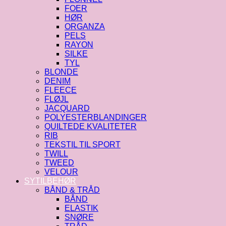
FOER
HØR
ORGANZA
PELS
RAYON
SILKE
TYL
BLONDE
DENIM
FLEECE
FLØJL
JACQUARD
POLYESTERBLANDINGER
QUILTEDE KVALITETER
RIB
TEKSTIL TIL SPORT
TWILL
TWEED
VELOUR
SYTILBEHØR
BÅND & TRÅD
BÅND
ELASTIK
SNØRE