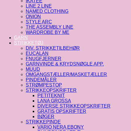
IKATEE
LINE 2 LINE
NAMED CLOTHING
ONION
STYLE ARC
THE ASSEMBLY LINE
WARDROBE BY ME
GARN
STRIKKETØJ
DIV. STRIKKETILBEHØR
EUCALAN
FNUGFJERNER
GARNVINDE & KRYDSNØGLE APP.
MUUD
OMGANGSTÆLLER/MASKETÆLLER
PINDEMÅLER
STRØMPESTOP
STRIKKEOPSKRIFTER
PETITEKNIT
LANA GROSSA
DIVERSE STRIKKEOPSKRIFTER
GRATIS OPSKRIFTER
BØGER
STRIKKEPINDE
VARIO NERA EBONY