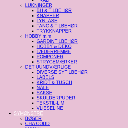
TRÅD
LUKNINGER
BH & TILBEHØR
KNAPPER
LYNLÅSE
TANG & TILBEHØR
TRYKKNAPPER
HOBBY m.m
GARDINTILBEHØR
HOBBY & DEKO
LÆDERREMME
POMPONER
STRYGEMÆRKER
DET UUNDVÆRLIGE
DIVERSE SYTILBEHØR
LABELS
KRIDT & TUSCH
NÅLE
SAKSE
SKULDERPUDER
TEKSTIL-LIM
VLIESELINE
SYMØNSTRE
BØGER
CHA COUD