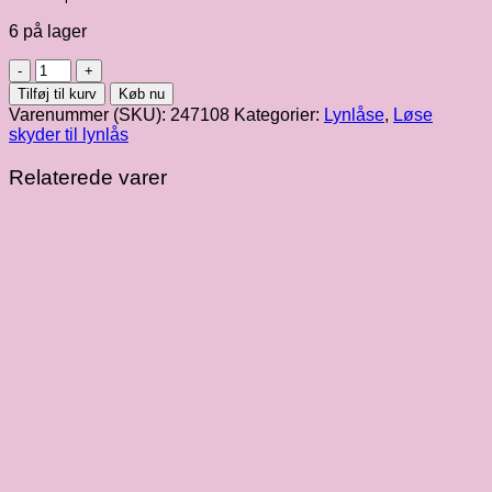
6 på lager
Skyder
til
Tilføj til kurv
Køb nu
6
Varenummer (SKU):
247108
Kategorier:
Lynlåse
,
Løse
mm
skyder til lynlås
lynlås
i
Relaterede varer
hvid
antal