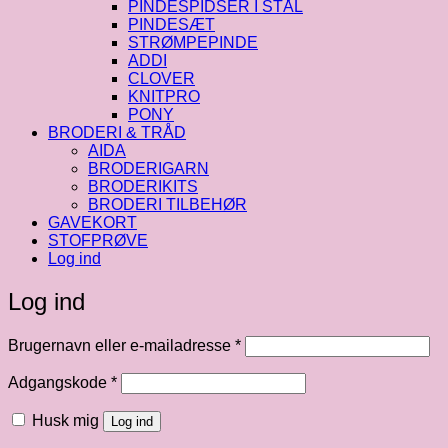
PINDESPIDSER I STÅL
PINDESÆT
STRØMPEPINDE
ADDI
CLOVER
KNITPRO
PONY
BRODERI & TRÅD
AIDA
BRODERIGARN
BRODERIKITS
BRODERI TILBEHØR
GAVEKORT
STOFPRØVE
Log ind
Log ind
Påkrævet
Brugernavn eller e-mailadresse
*
Påkrævet
Adgangskode
*
Husk mig
Log ind