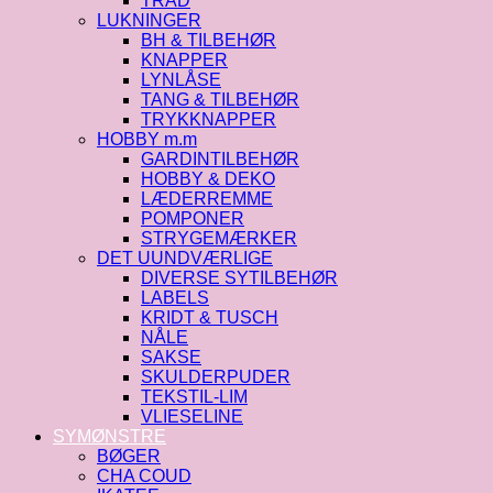
TRÅD
LUKNINGER
BH & TILBEHØR
KNAPPER
LYNLÅSE
TANG & TILBEHØR
TRYKKNAPPER
HOBBY m.m
GARDINTILBEHØR
HOBBY & DEKO
LÆDERREMME
POMPONER
STRYGEMÆRKER
DET UUNDVÆRLIGE
DIVERSE SYTILBEHØR
LABELS
KRIDT & TUSCH
NÅLE
SAKSE
SKULDERPUDER
TEKSTIL-LIM
VLIESELINE
SYMØNSTRE
BØGER
CHA COUD