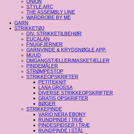
ONION
STYLE ARC
THE ASSEMBLY LINE
WARDROBE BY ME
GARN
STRIKKETØJ
DIV. STRIKKETILBEHØR
EUCALAN
FNUGFJERNER
GARNVINDE & KRYDSNØGLE APP.
MUUD
OMGANGSTÆLLER/MASKETÆLLER
PINDEMÅLER
STRØMPESTOP
STRIKKEOPSKRIFTER
PETITEKNIT
LANA GROSSA
DIVERSE STRIKKEOPSKRIFTER
GRATIS OPSKRIFTER
BØGER
STRIKKEPINDE
VARIO NERA EBONY
RUNDPINDE I TRÆ
PINDESPIDSER I TRÆ
RUNDPINDE I STÅL