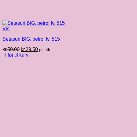
Vis
Setasuri BIG, petrol fv. 515
Den
Den
kr.
59.00
kr.
29.50
pr. stk
oprindelige
aktuelle
Tilføj til kurv
pris
pris
var:
er:
kr.59.00.
kr.29.50.