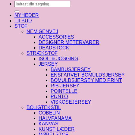
Søg
efter:
NYHEDER
TILBUD
STOF
NEM GENVEJ
ACCESSORIES
DESIGNER METERVARER
DEADSTOCK
STRÆKSTOF
ISOLI & JOGGING
JERSEY
BAMBUSJERSEY
ENSFARVET BOMULDSJERSEY
BOMULDSJERSEY MED PRINT
RIB-JERSEY
POINTELLE
PUNTO
VISKOSEJERSEY
BOLIGTEKSTIL
GOBELIN
HALVPANAMA
KANVAS
KUNST LÆDER
MØBELSTOF