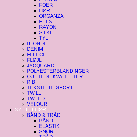
FOER
HØR
ORGANZA
PELS
RAYON
SILKE
TYL
BLONDE
DENIM
FLEECE
FLØJL
JACQUARD
POLYESTERBLANDINGER
QUILTEDE KVALITETER
RIB
TEKSTIL TIL SPORT
TWILL
TWEED
VELOUR
SYTILBEHØR
BÅND & TRÅD
BÅND
ELASTIK
SNØRE