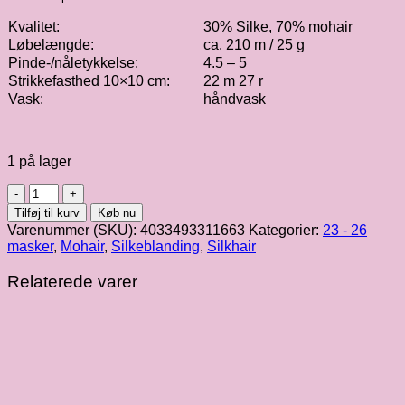
Kvalitet:
30% Silke, 70% mohair
Løbelængde:
ca. 210 m / 25 g
Pinde-/nåletykkelse:
4.5 – 5
Strikkefasthed 10×10 cm:
22 m 27 r
Vask:
håndvask
1 på lager
Silkhair
|
Tilføj til kurv
Køb nu
Camel
Varenummer (SKU):
4033493311663
Kategorier:
23 - 26
fv.
masker
,
Mohair
,
Silkeblanding
,
Silkhair
169
antal
Relaterede varer