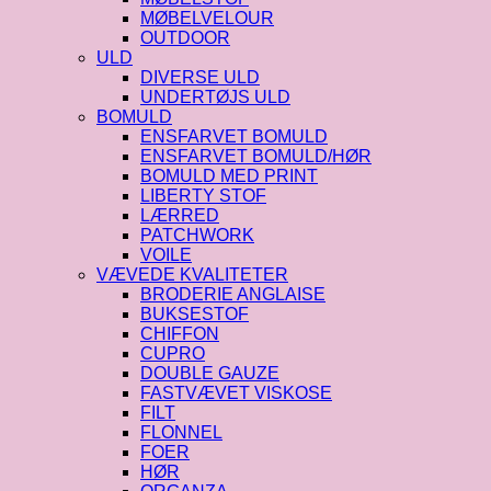
MØBELVELOUR
OUTDOOR
ULD
DIVERSE ULD
UNDERTØJS ULD
BOMULD
ENSFARVET BOMULD
ENSFARVET BOMULD/HØR
BOMULD MED PRINT
LIBERTY STOF
LÆRRED
PATCHWORK
VOILE
VÆVEDE KVALITETER
BRODERIE ANGLAISE
BUKSESTOF
CHIFFON
CUPRO
DOUBLE GAUZE
FASTVÆVET VISKOSE
FILT
FLONNEL
FOER
HØR