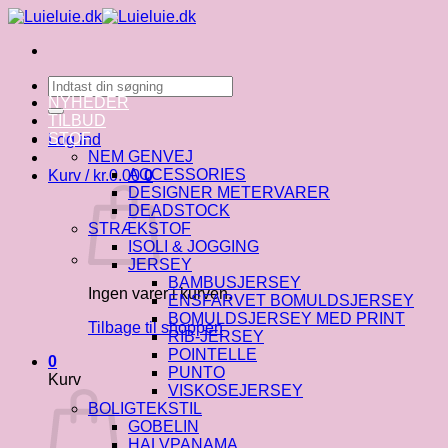
Fortsæt
til
indhold
Søg
efter:
NYHEDER
TILBUD
STOF
Log ind
NEM GENVEJ
ACCESSORIES
Kurv /
kr.
0.00
0
DESIGNER METERVARER
DEADSTOCK
STRÆKSTOF
ISOLI & JOGGING
JERSEY
BAMBUSJERSEY
Ingen varer i kurven.
ENSFARVET BOMULDSJERSEY
BOMULDSJERSEY MED PRINT
Tilbage til shoppen
RIB-JERSEY
POINTELLE
0
PUNTO
Kurv
VISKOSEJERSEY
BOLIGTEKSTIL
GOBELIN
HALVPANAMA