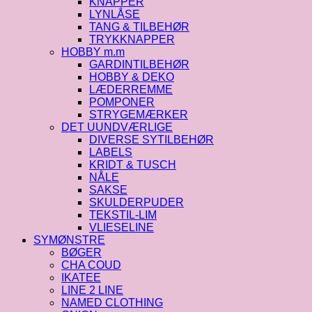
KNAPPER
LYNLÅSE
TANG & TILBEHØR
TRYKKNAPPER
HOBBY m.m
GARDINTILBEHØR
HOBBY & DEKO
LÆDERREMME
POMPONER
STRYGEMÆRKER
DET UUNDVÆRLIGE
DIVERSE SYTILBEHØR
LABELS
KRIDT & TUSCH
NÅLE
SAKSE
SKULDERPUDER
TEKSTIL-LIM
VLIESELINE
SYMØNSTRE
BØGER
CHA COUD
IKATEE
LINE 2 LINE
NAMED CLOTHING