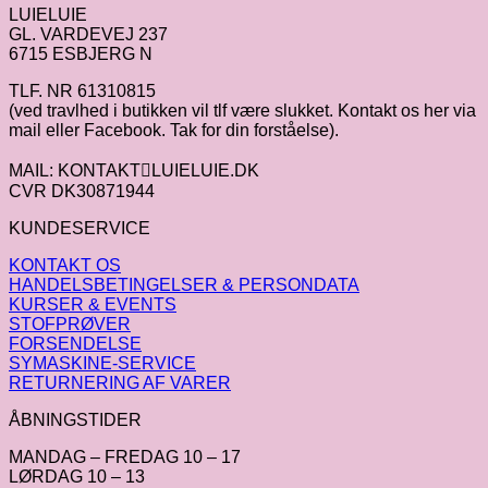
LUIELUIE
kr.59.00.
kr.29.50.
GL. VARDEVEJ 237
6715 ESBJERG N
TLF. NR 61310815
(ved travlhed i butikken vil tlf være slukket. Kontakt os her via
mail eller Facebook. Tak for din forståelse).
MAIL: KONTAKTLUIELUIE.DK
CVR DK30871944
KUNDESERVICE
KONTAKT OS
HANDELSBETINGELSER & PERSONDATA
KURSER & EVENTS
STOFPRØVER
FORSENDELSE
SYMASKINE-SERVICE
RETURNERING AF VARER
ÅBNINGSTIDER
MANDAG – FREDAG 10 – 17
LØRDAG 10 – 13