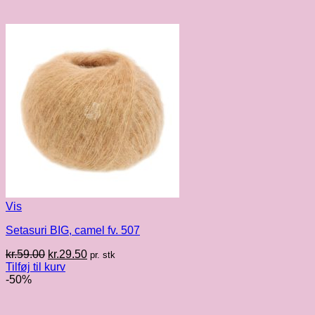
Vis
Setasuri BIG, camel fv. 507
Den
Den
kr.
59.00
kr.
29.50
pr. stk
oprindelige
aktuelle
Tilføj til kurv
pris
pris
-50%
var:
er:
kr.59.00.
kr.29.50.