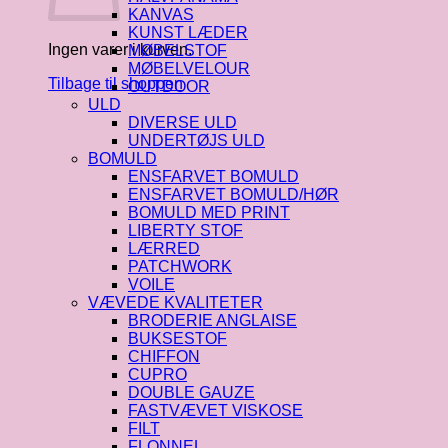
KANVAS
KUNST LÆDER
Ingen varer i kurven.
MØBELSTOF
MØBELVELOUR
Tilbage til shoppen
OUTDOOR
ULD
DIVERSE ULD
UNDERTØJS ULD
BOMULD
ENSFARVET BOMULD
ENSFARVET BOMULD/HØR
BOMULD MED PRINT
LIBERTY STOF
LÆRRED
PATCHWORK
VOILE
VÆVEDE KVALITETER
BRODERIE ANGLAISE
BUKSESTOF
CHIFFON
CUPRO
DOUBLE GAUZE
FASTVÆVET VISKOSE
FILT
FLONNEL