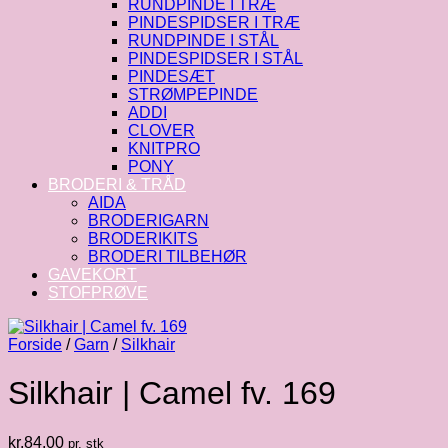
RUNDPINDE I TRÆ
PINDESPIDSER I TRÆ
RUNDPINDE I STÅL
PINDESPIDSER I STÅL
PINDESÆT
STRØMPEPINDE
ADDI
CLOVER
KNITPRO
PONY
BRODERI & TRÅD
AIDA
BRODERIGARN
BRODERIKITS
BRODERI TILBEHØR
GAVEKORT
STOFPRØVE
Forside
/
Garn
/
Silkhair
Silkhair | Camel fv. 169
kr.
84.00
pr. stk