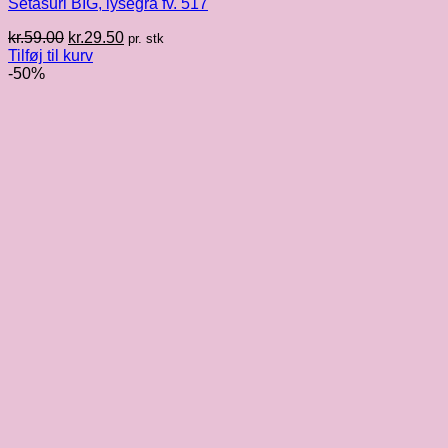
Setasuri BIG, lysegrå fv. 517
Den
Den
kr.
59.00
kr.
29.50
pr. stk
oprindelige
aktuelle
Tilføj til kurv
pris
pris
-50%
var:
er:
kr.59.00.
kr.29.50.