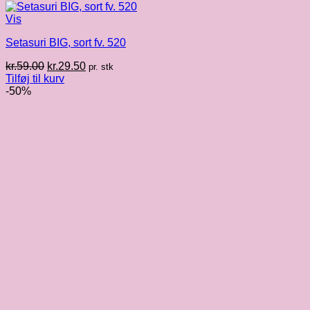
Vis
Setasuri BIG, sort fv. 520
Den
Den
kr.
59.00
kr.
29.50
pr. stk
oprindelige
aktuelle
Tilføj til kurv
pris
pris
-50%
var:
er:
kr.59.00.
kr.29.50.