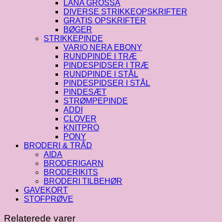
LANA GROSSA
DIVERSE STRIKKEOPSKRIFTER
GRATIS OPSKRIFTER
BØGER
STRIKKEPINDE
VARIO NERA EBONY
RUNDPINDE I TRÆ
PINDESPIDSER I TRÆ
RUNDPINDE I STÅL
PINDESPIDSER I STÅL
PINDESÆT
STRØMPEPINDE
ADDI
CLOVER
KNITPRO
PONY
BRODERI & TRÅD
AIDA
BRODERIGARN
BRODERIKITS
BRODERI TILBEHØR
GAVEKORT
STOFPRØVE
Relaterede varer