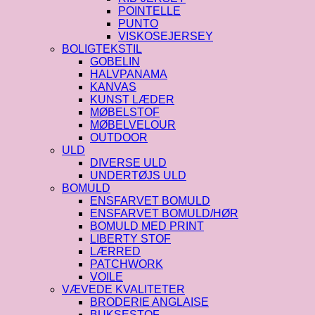
POINTELLE
PUNTO
VISKOSEJERSEY
BOLIGTEKSTIL
GOBELIN
HALVPANAMA
KANVAS
KUNST LÆDER
MØBELSTOF
MØBELVELOUR
OUTDOOR
ULD
DIVERSE ULD
UNDERTØJS ULD
BOMULD
ENSFARVET BOMULD
ENSFARVET BOMULD/HØR
BOMULD MED PRINT
LIBERTY STOF
LÆRRED
PATCHWORK
VOILE
VÆVEDE KVALITETER
BRODERIE ANGLAISE
BUKSESTOF