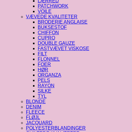
LÆRRED
PATCHWORK
VOILE
VÆVEDE KVALITETER
BRODERIE ANGLAISE
BUKSESTOF
CHIFFON
CUPRO
DOUBLE GAUZE
FASTVÆVET VISKOSE
FILT
FLONNEL
FOER
HØR
ORGANZA
PELS
RAYON
SILKE
TYL
BLONDE
DENIM
FLEECE
FLØJL
JACQUARD
POLYESTERBLANDINGER