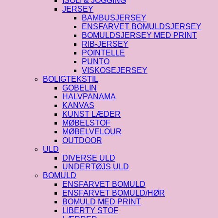
ISOLI & JOGGING
JERSEY
BAMBUSJERSEY
ENSFARVET BOMULDSJERSEY
BOMULDSJERSEY MED PRINT
RIB-JERSEY
POINTELLE
PUNTO
VISKOSEJERSEY
BOLIGTEKSTIL
GOBELIN
HALVPANAMA
KANVAS
KUNST LÆDER
MØBELSTOF
MØBELVELOUR
OUTDOOR
ULD
DIVERSE ULD
UNDERTØJS ULD
BOMULD
ENSFARVET BOMULD
ENSFARVET BOMULD/HØR
BOMULD MED PRINT
LIBERTY STOF