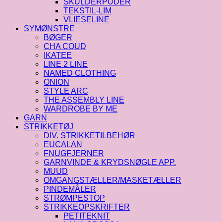
SKULDERPUDER
TEKSTIL-LIM
VLIESELINE
SYMØNSTRE
BØGER
CHA COUD
IKATEE
LINE 2 LINE
NAMED CLOTHING
ONION
STYLE ARC
THE ASSEMBLY LINE
WARDROBE BY ME
GARN
STRIKKETØJ
DIV. STRIKKETILBEHØR
EUCALAN
FNUGFJERNER
GARNVINDE & KRYDSNØGLE APP.
MUUD
OMGANGSTÆLLER/MASKETÆLLER
PINDEMÅLER
STRØMPESTOP
STRIKKEOPSKRIFTER
PETITEKNIT