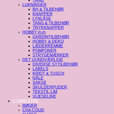
TRÅD
LUKNINGER
BH & TILBEHØR
KNAPPER
LYNLÅSE
TANG & TILBEHØR
TRYKKNAPPER
HOBBY m.m
GARDINTILBEHØR
HOBBY & DEKO
LÆDERREMME
POMPONER
STRYGEMÆRKER
DET UUNDVÆRLIGE
DIVERSE SYTILBEHØR
LABELS
KRIDT & TUSCH
NÅLE
SAKSE
SKULDERPUDER
TEKSTIL-LIM
VLIESELINE
SYMØNSTRE
BØGER
CHA COUD