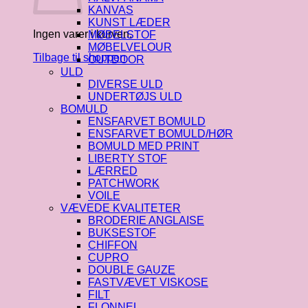
KANVAS
KUNST LÆDER
Ingen varer i kurven.
MØBELSTOF
MØBELVELOUR
Tilbage til shoppen
OUTDOOR
ULD
DIVERSE ULD
UNDERTØJS ULD
BOMULD
ENSFARVET BOMULD
ENSFARVET BOMULD/HØR
BOMULD MED PRINT
LIBERTY STOF
LÆRRED
PATCHWORK
VOILE
VÆVEDE KVALITETER
BRODERIE ANGLAISE
BUKSESTOF
CHIFFON
CUPRO
DOUBLE GAUZE
FASTVÆVET VISKOSE
FILT
FLONNEL