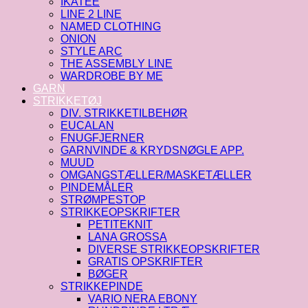
IKATEE
LINE 2 LINE
NAMED CLOTHING
ONION
STYLE ARC
THE ASSEMBLY LINE
WARDROBE BY ME
GARN
STRIKKETØJ
DIV. STRIKKETILBEHØR
EUCALAN
FNUGFJERNER
GARNVINDE & KRYDSNØGLE APP.
MUUD
OMGANGSTÆLLER/MASKETÆLLER
PINDEMÅLER
STRØMPESTOP
STRIKKEOPSKRIFTER
PETITEKNIT
LANA GROSSA
DIVERSE STRIKKEOPSKRIFTER
GRATIS OPSKRIFTER
BØGER
STRIKKEPINDE
VARIO NERA EBONY