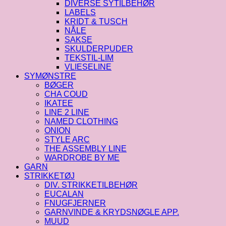
DIVERSE SYTILBEHØR
LABELS
KRIDT & TUSCH
NÅLE
SAKSE
SKULDERPUDER
TEKSTIL-LIM
VLIESELINE
SYMØNSTRE
BØGER
CHA COUD
IKATEE
LINE 2 LINE
NAMED CLOTHING
ONION
STYLE ARC
THE ASSEMBLY LINE
WARDROBE BY ME
GARN
STRIKKETØJ
DIV. STRIKKETILBEHØR
EUCALAN
FNUGFJERNER
GARNVINDE & KRYDSNØGLE APP.
MUUD