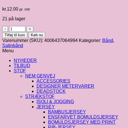
kr.
12.00
pr. mtr
21 på lager
Satinbånd
i
Tilføj til kurv
Køb nu
råhvid
Varenummer (SKU):
4006437064994
Kategorier:
Bånd
,
fv.
Satinbånd
23
Menu
:
10
NYHEDER
mm
TILBUD
antal
STOF
NEM GENVEJ
ACCESSORIES
DESIGNER METERVARER
DEADSTOCK
STRÆKSTOF
ISOLI & JOGGING
JERSEY
BAMBUSJERSEY
ENSFARVET BOMULDSJERSEY
BOMULDSJERSEY MED PRINT
RIB-JERSEY