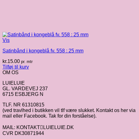
Vis
Satinbånd i kongeblå fv. 558 : 25 mm
kr.
15.00
pr. mtr
Tilføj til kurv
OM OS
LUIELUIE
GL. VARDEVEJ 237
6715 ESBJERG N
TLF. NR 61310815
(ved travlhed i butikken vil tlf være slukket. Kontakt os her via
mail eller Facebook. Tak for din forståelse).
MAIL: KONTAKTLUIELUIE.DK
CVR DK30871944