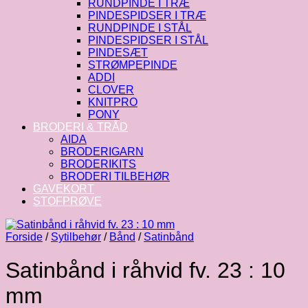
RUNDPINDE I TRÆ
PINDESPIDSER I TRÆ
RUNDPINDE I STÅL
PINDESPIDSER I STÅL
PINDESÆT
STRØMPEPINDE
ADDI
CLOVER
KNITPRO
PONY
BRODERI & TRÅD
AIDA
BRODERIGARN
BRODERIKITS
BRODERI TILBEHØR
GAVEKORT
STOFPRØVE
Forside
/
Sytilbehør
/
Bånd
/
Satinbånd
Satinbånd i råhvid fv. 23 : 10
mm