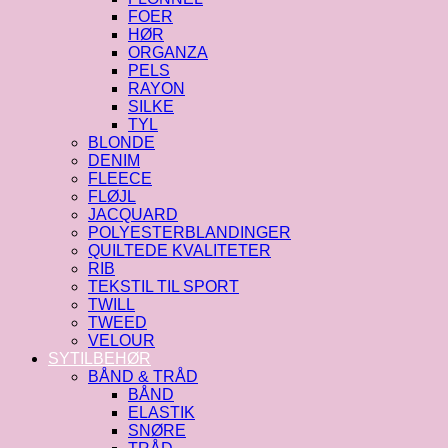
FOER
HØR
ORGANZA
PELS
RAYON
SILKE
TYL
BLONDE
DENIM
FLEECE
FLØJL
JACQUARD
POLYESTERBLANDINGER
QUILTEDE KVALITETER
RIB
TEKSTIL TIL SPORT
TWILL
TWEED
VELOUR
SYTILBEHØR
BÅND & TRÅD
BÅND
ELASTIK
SNØRE