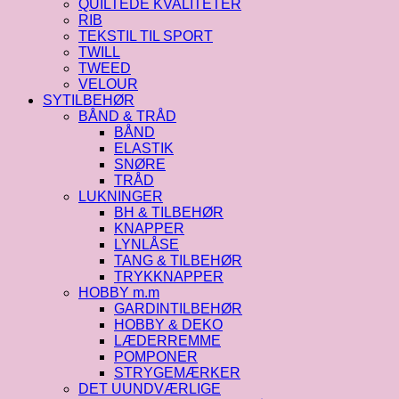
QUILTEDE KVALITETER
RIB
TEKSTIL TIL SPORT
TWILL
TWEED
VELOUR
SYTILBEHØR
BÅND & TRÅD
BÅND
ELASTIK
SNØRE
TRÅD
LUKNINGER
BH & TILBEHØR
KNAPPER
LYNLÅSE
TANG & TILBEHØR
TRYKKNAPPER
HOBBY m.m
GARDINTILBEHØR
HOBBY & DEKO
LÆDERREMME
POMPONER
STRYGEMÆRKER
DET UUNDVÆRLIGE