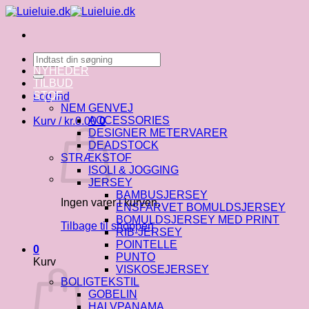
Fortsæt
til
indhold
Søg
efter:
NYHEDER
TILBUD
STOF
Log ind
NEM GENVEJ
ACCESSORIES
Kurv /
kr.
0.00
0
DESIGNER METERVARER
DEADSTOCK
STRÆKSTOF
ISOLI & JOGGING
JERSEY
BAMBUSJERSEY
Ingen varer i kurven.
ENSFARVET BOMULDSJERSEY
BOMULDSJERSEY MED PRINT
Tilbage til shoppen
RIB-JERSEY
POINTELLE
0
PUNTO
Kurv
VISKOSEJERSEY
BOLIGTEKSTIL
GOBELIN
HALVPANAMA