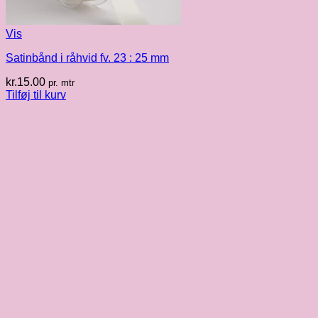
Vis
Satinbånd i råhvid fv. 23 : 25 mm
kr.
15.00
pr. mtr
Tilføj til kurv