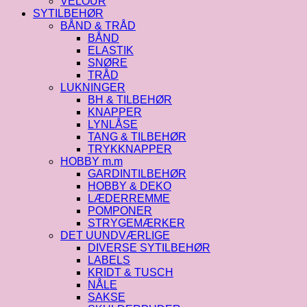
VELOUR
SYTILBEHØR
BÅND & TRÅD
BÅND
ELASTIK
SNØRE
TRÅD
LUKNINGER
BH & TILBEHØR
KNAPPER
LYNLÅSE
TANG & TILBEHØR
TRYKKNAPPER
HOBBY m.m
GARDINTILBEHØR
HOBBY & DEKO
LÆDERREMME
POMPONER
STRYGEMÆRKER
DET UUNDVÆRLIGE
DIVERSE SYTILBEHØR
LABELS
KRIDT & TUSCH
NÅLE
SAKSE