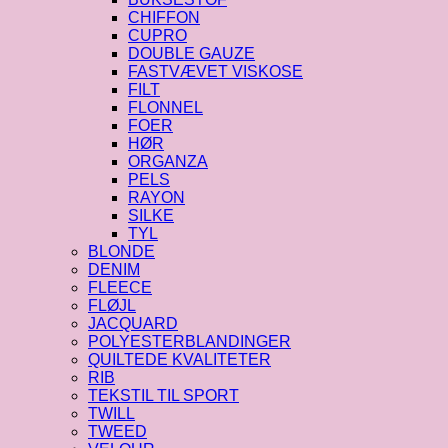
CHIFFON
CUPRO
DOUBLE GAUZE
FASTVÆVET VISKOSE
FILT
FLONNEL
FOER
HØR
ORGANZA
PELS
RAYON
SILKE
TYL
BLONDE
DENIM
FLEECE
FLØJL
JACQUARD
POLYESTERBLANDINGER
QUILTEDE KVALITETER
RIB
TEKSTIL TIL SPORT
TWILL
TWEED