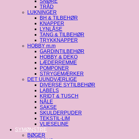
SNØRE
TRÅD
LUKNINGER
BH & TILBEHØR
KNAPPER
LYNLÅSE
TANG & TILBEHØR
TRYKKNAPPER
HOBBY m.m
GARDINTILBEHØR
HOBBY & DEKO
LÆDERREMME
POMPONER
STRYGEMÆRKER
DET UUNDVÆRLIGE
DIVERSE SYTILBEHØR
LABELS
KRIDT & TUSCH
NÅLE
SAKSE
SKULDERPUDER
TEKSTIL-LIM
VLIESELINE
SYMØNSTRE
BØGER