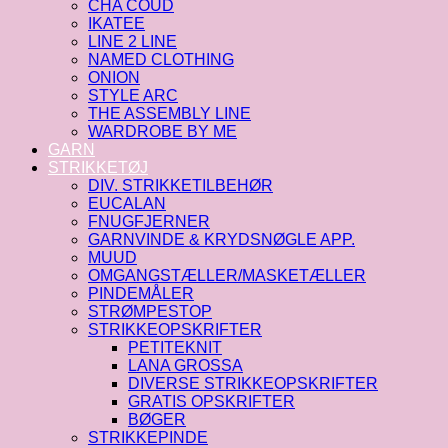
CHA COUD
IKATEE
LINE 2 LINE
NAMED CLOTHING
ONION
STYLE ARC
THE ASSEMBLY LINE
WARDROBE BY ME
GARN
STRIKKETØJ
DIV. STRIKKETILBEHØR
EUCALAN
FNUGFJERNER
GARNVINDE & KRYDSNØGLE APP.
MUUD
OMGANGSTÆLLER/MASKETÆLLER
PINDEMÅLER
STRØMPESTOP
STRIKKEOPSKRIFTER
PETITEKNIT
LANA GROSSA
DIVERSE STRIKKEOPSKRIFTER
GRATIS OPSKRIFTER
BØGER
STRIKKEPINDE