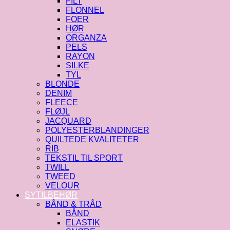
FILT
FLONNEL
FOER
HØR
ORGANZA
PELS
RAYON
SILKE
TYL
BLONDE
DENIM
FLEECE
FLØJL
JACQUARD
POLYESTERBLANDINGER
QUILTEDE KVALITETER
RIB
TEKSTIL TIL SPORT
TWILL
TWEED
VELOUR
SYTILBEHØR
BÅND & TRÅD
BÅND
ELASTIK