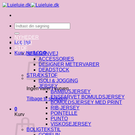
Fortsæt
til
indhold
Søg
efter:
NYHEDER
Log ind
TILBUD
STOF
Kurv /
kr.
0.00
0
NEM GENVEJ
ACCESSORIES
DESIGNER METERVARER
DEADSTOCK
STRÆKSTOF
ISOLI & JOGGING
JERSEY
Ingen varer i kurven.
BAMBUSJERSEY
ENSFARVET BOMULDSJERSEY
Tilbage til shoppen
BOMULDSJERSEY MED PRINT
RIB-JERSEY
0
POINTELLE
Kurv
PUNTO
VISKOSEJERSEY
BOLIGTEKSTIL
GOBELIN