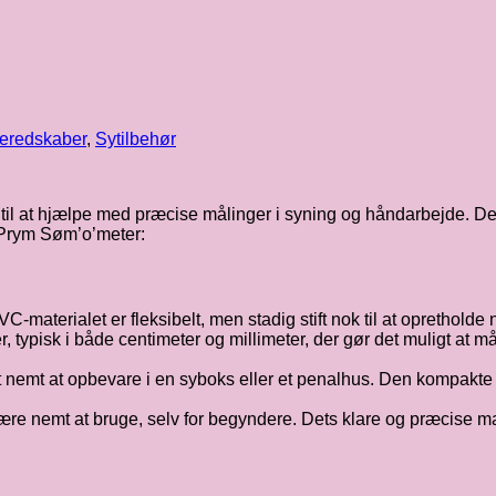
eredskaber
,
Sytilbehør
til at hjælpe med præcise målinger i syning og håndarbejde. Det 
f Prym Søm’o’meter:
C-materialet er fleksibelt, men stadig stift nok til at opretholde 
r, typisk i både centimeter og millimeter, der gør det muligt at 
det nemt at opbevare i en syboks eller et penalhus. Den kompakte
være nemt at bruge, selv for begyndere. Dets klare og præcise m