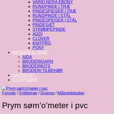
VARIO NERA EBONY
RUNDPINDE I TRÆ
PINDESPIDSER I TRÆ
RUNDPINDE I STÅL
PINDESPIDSER I STÅL
PINDESÆT
STRØMPEPINDE
ADDI
CLOVER
KNITPRO
PONY
BRODERI & TRÅD
AIDA
BRODERIGARN
BRODERIKITS
BRODERI TILBEHØR
GAVEKORT
STOFPRØVE
Forside
/
Sytilbehør
/
Diverse
/
Måleredskaber
Prym søm’o’meter i pvc