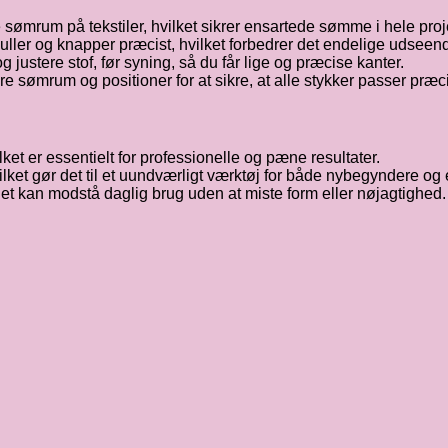
 sømrum på tekstiler, hvilket sikrer ensartede sømme i hele proj
ller og knapper præcist, hvilket forbedrer det endelige udseende
 og justere stof, før syning, så du får lige og præcise kanter.
re sømrum og positioner for at sikre, at alle stykker passer præ
ket er essentielt for professionelle og pæne resultater.
ilket gør det til et uundværligt værktøj for både nybegyndere og 
tøjet kan modstå daglig brug uden at miste form eller nøjagtighed.