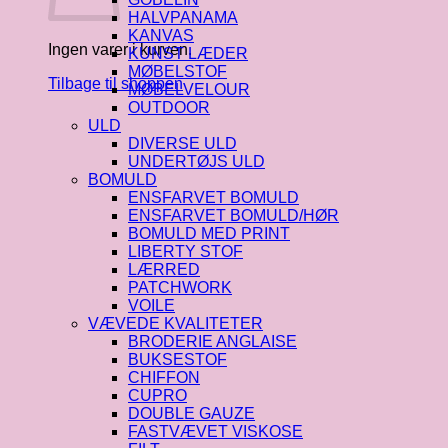
HALVPANAMA
KANVAS
Ingen varer i kurven.
KUNST LÆDER
MØBELSTOF
Tilbage til shoppen
MØBELVELOUR
OUTDOOR
ULD
DIVERSE ULD
UNDERTØJS ULD
BOMULD
ENSFARVET BOMULD
ENSFARVET BOMULD/HØR
BOMULD MED PRINT
LIBERTY STOF
LÆRRED
PATCHWORK
VOILE
VÆVEDE KVALITETER
BRODERIE ANGLAISE
BUKSESTOF
CHIFFON
CUPRO
DOUBLE GAUZE
FASTVÆVET VISKOSE