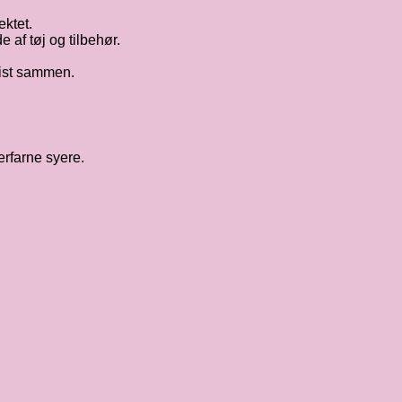
ektet.
 af tøj og tilbehør.
cist sammen.
erfarne syere.