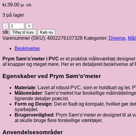
kr.
39.00
pr. stk.
3 på lager
Prym
søm'o'meter
stk
Tilføj til kurv
Køb nu
i
Varenummer (SKU):
4002276107328
Kategorier:
Diverse
,
Mål
pvc
antal
Beskrivelse
Prym Søm’o’meter i PVC
er et praktisk måleværktøj designet 
af knapper og meget mere. Her er en detaljeret beskrivelse a
Egenskaber ved Prym Søm’o’meter
Materiale
: Lavet af robust PVC, som er holdbart og let. PV
Målområder
: Søm’o’metret har forskellige målinddelinge
lignende detaljer præcist.
Form og Design
: Det er fladt og kompakt, hvilket gør 
syarbejdet.
Brugervenlighed
: Prym Søm’o’meter er designet til at 
at skulle bruge flere forskellige værktøjer.
Anvendelsesområder