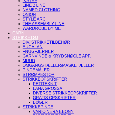
IKATEE
LINE 2 LINE
NAMED CLOTHING
ONION
STYLE ARC
THE ASSEMBLY LINE
WARDROBE BY ME
GARN
STRIKKETØJ
DIV. STRIKKETILBEHØR
EUCALAN
FNUGFJERNER
GARNVINDE & KRYDSNØGLE APP.
MUUD
OMGANGSTÆLLER/MASKETÆLLER
PINDEMÅLER
STRØMPESTOP
STRIKKEOPSKRIFTER
PETITEKNIT
LANA GROSSA
DIVERSE STRIKKEOPSKRIFTER
GRATIS OPSKRIFTER
BØGER
STRIKKEPINDE
VARIO NERA EBONY