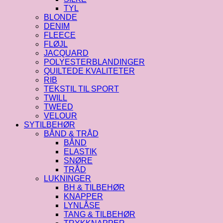
TYL
BLONDE
DENIM
FLEECE
FLØJL
JACQUARD
POLYESTERBLANDINGER
QUILTEDE KVALITETER
RIB
TEKSTIL TIL SPORT
TWILL
TWEED
VELOUR
SYTILBEHØR
BÅND & TRÅD
BÅND
ELASTIK
SNØRE
TRÅD
LUKNINGER
BH & TILBEHØR
KNAPPER
LYNLÅSE
TANG & TILBEHØR