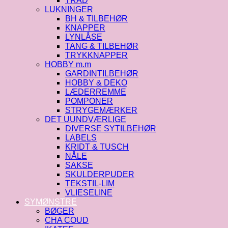
TRÅD
LUKNINGER
BH & TILBEHØR
KNAPPER
LYNLÅSE
TANG & TILBEHØR
TRYKKNAPPER
HOBBY m.m
GARDINTILBEHØR
HOBBY & DEKO
LÆDERREMME
POMPONER
STRYGEMÆRKER
DET UUNDVÆRLIGE
DIVERSE SYTILBEHØR
LABELS
KRIDT & TUSCH
NÅLE
SAKSE
SKULDERPUDER
TEKSTIL-LIM
VLIESELINE
SYMØNSTRE
BØGER
CHA COUD