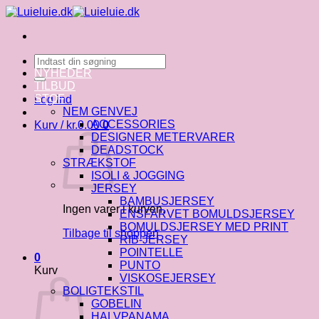
Fortsæt
til
indhold
Søg
efter:
NYHEDER
TILBUD
STOF
Log ind
NEM GENVEJ
ACCESSORIES
Kurv /
kr.
0.00
0
DESIGNER METERVARER
DEADSTOCK
STRÆKSTOF
ISOLI & JOGGING
JERSEY
BAMBUSJERSEY
Ingen varer i kurven.
ENSFARVET BOMULDSJERSEY
BOMULDSJERSEY MED PRINT
Tilbage til shoppen
RIB-JERSEY
POINTELLE
0
PUNTO
Kurv
VISKOSEJERSEY
BOLIGTEKSTIL
GOBELIN
HALVPANAMA