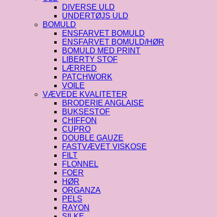
DIVERSE ULD
UNDERTØJS ULD
BOMULD
ENSFARVET BOMULD
ENSFARVET BOMULD/HØR
BOMULD MED PRINT
LIBERTY STOF
LÆRRED
PATCHWORK
VOILE
VÆVEDE KVALITETER
BRODERIE ANGLAISE
BUKSESTOF
CHIFFON
CUPRO
DOUBLE GAUZE
FASTVÆVET VISKOSE
FILT
FLONNEL
FOER
HØR
ORGANZA
PELS
RAYON
SILKE