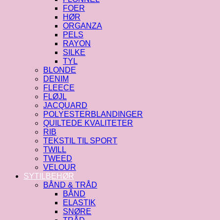
FOER
HØR
ORGANZA
PELS
RAYON
SILKE
TYL
BLONDE
DENIM
FLEECE
FLØJL
JACQUARD
POLYESTERBLANDINGER
QUILTEDE KVALITETER
RIB
TEKSTIL TIL SPORT
TWILL
TWEED
VELOUR
SYTILBEHØR
BÅND & TRÅD
BÅND
ELASTIK
SNØRE