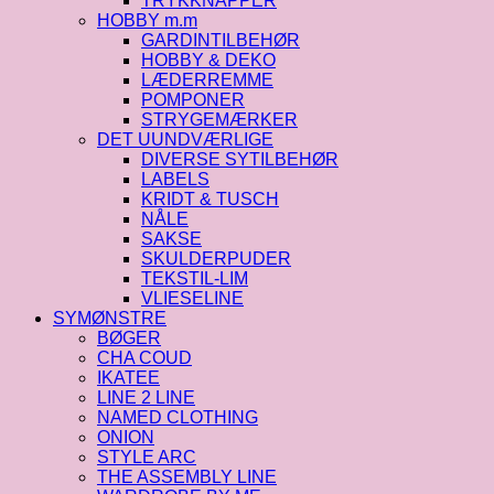
TRYKKNAPPER
HOBBY m.m
GARDINTILBEHØR
HOBBY & DEKO
LÆDERREMME
POMPONER
STRYGEMÆRKER
DET UUNDVÆRLIGE
DIVERSE SYTILBEHØR
LABELS
KRIDT & TUSCH
NÅLE
SAKSE
SKULDERPUDER
TEKSTIL-LIM
VLIESELINE
SYMØNSTRE
BØGER
CHA COUD
IKATEE
LINE 2 LINE
NAMED CLOTHING
ONION
STYLE ARC
THE ASSEMBLY LINE