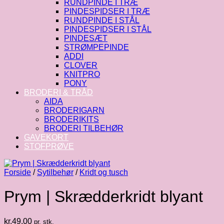
RUNDPINDE I TRÆ
PINDESPIDSER I TRÆ
RUNDPINDE I STÅL
PINDESPIDSER I STÅL
PINDESÆT
STRØMPEPINDE
ADDI
CLOVER
KNITPRO
PONY
BRODERI & TRÅD
AIDA
BRODERIGARN
BRODERIKITS
BRODERI TILBEHØR
GAVEKORT
STOFPRØVE
Forside
/
Sytilbehør
/
Kridt og tusch
Prym | Skrædderkridt blyant
kr.
49.00
pr. stk.