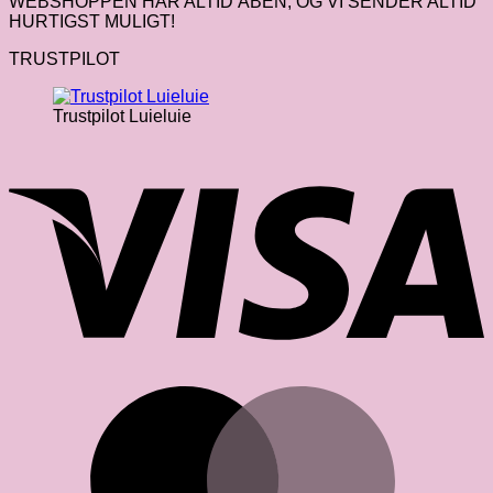
WEBSHOPPEN HAR ALTID ÅBEN, OG VI SENDER ALTID
HURTIGST MULIGT!
TRUSTPILOT
Trustpilot Luieluie
V
M