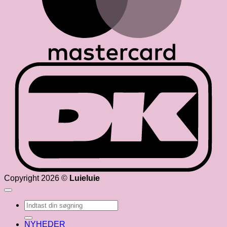
D
Copyright 2026 ©
Luieluie
Søg
efter:
NYHEDER