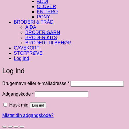
ADDI
CLOVER
KNITPRO
PONY
BRODERI & TRÅD
AIDA
BRODERIGARN
BRODERIKITS
BRODERI TILBEHØR
GAVEKORT
STOFPRØVE
Log ind
Log ind
Påkrævet
Brugernavn eller e-mailadresse
*
Påkrævet
Adgangskode
*
Husk mig
Log ind
Mistet din adgangskode?