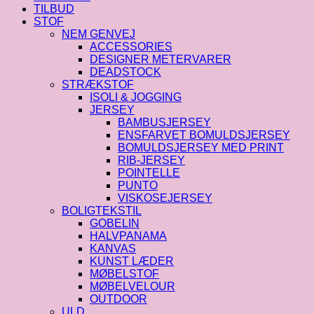
TILBUD
STOF
NEM GENVEJ
ACCESSORIES
DESIGNER METERVARER
DEADSTOCK
STRÆKSTOF
ISOLI & JOGGING
JERSEY
BAMBUSJERSEY
ENSFARVET BOMULDSJERSEY
BOMULDSJERSEY MED PRINT
RIB-JERSEY
POINTELLE
PUNTO
VISKOSEJERSEY
BOLIGTEKSTIL
GOBELIN
HALVPANAMA
KANVAS
KUNST LÆDER
MØBELSTOF
MØBELVELOUR
OUTDOOR
ULD