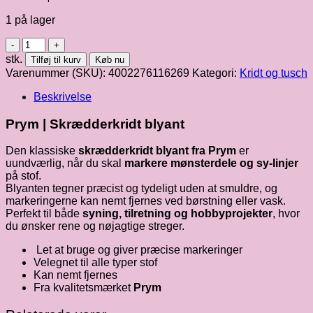
1 på lager
Prym
|
stk.
Tilføj til kurv
Køb nu
Skrædderkridt
Varenummer (SKU):
4002276116269
Kategori:
Kridt og tusch
blyant
antal
Beskrivelse
Prym | Skrædderkridt blyant
Den klassiske
skrædderkridt blyant fra Prym
er
uundværlig, når du skal
markere mønsterdele og sy-linjer
på stof.
Blyanten tegner præcist og tydeligt uden at smuldre, og
markeringerne kan nemt fjernes ved børstning eller vask.
Perfekt til både
syning, tilretning og hobbyprojekter
, hvor
du ønsker rene og nøjagtige streger.
Let at bruge og giver præcise markeringer
Velegnet til alle typer stof
Kan nemt fjernes
Fra kvalitetsmærket
Prym