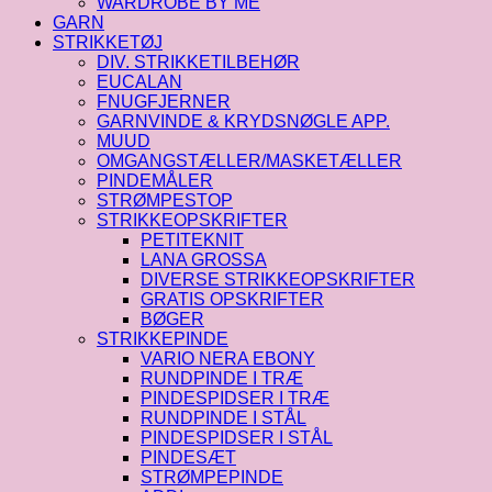
WARDROBE BY ME
GARN
STRIKKETØJ
DIV. STRIKKETILBEHØR
EUCALAN
FNUGFJERNER
GARNVINDE & KRYDSNØGLE APP.
MUUD
OMGANGSTÆLLER/MASKETÆLLER
PINDEMÅLER
STRØMPESTOP
STRIKKEOPSKRIFTER
PETITEKNIT
LANA GROSSA
DIVERSE STRIKKEOPSKRIFTER
GRATIS OPSKRIFTER
BØGER
STRIKKEPINDE
VARIO NERA EBONY
RUNDPINDE I TRÆ
PINDESPIDSER I TRÆ
RUNDPINDE I STÅL
PINDESPIDSER I STÅL
PINDESÆT
STRØMPEPINDE