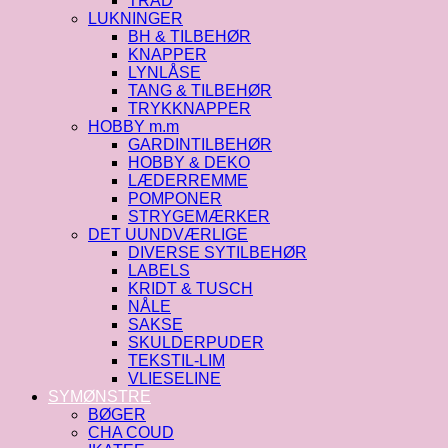
TRÅD
LUKNINGER
BH & TILBEHØR
KNAPPER
LYNLÅSE
TANG & TILBEHØR
TRYKKNAPPER
HOBBY m.m
GARDINTILBEHØR
HOBBY & DEKO
LÆDERREMME
POMPONER
STRYGEMÆRKER
DET UUNDVÆRLIGE
DIVERSE SYTILBEHØR
LABELS
KRIDT & TUSCH
NÅLE
SAKSE
SKULDERPUDER
TEKSTIL-LIM
VLIESELINE
SYMØNSTRE
BØGER
CHA COUD