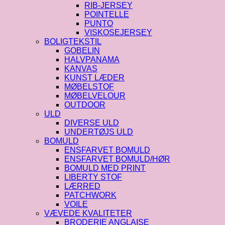
RIB-JERSEY
POINTELLE
PUNTO
VISKOSEJERSEY
BOLIGTEKSTIL
GOBELIN
HALVPANAMA
KANVAS
KUNST LÆDER
MØBELSTOF
MØBELVELOUR
OUTDOOR
ULD
DIVERSE ULD
UNDERTØJS ULD
BOMULD
ENSFARVET BOMULD
ENSFARVET BOMULD/HØR
BOMULD MED PRINT
LIBERTY STOF
LÆRRED
PATCHWORK
VOILE
VÆVEDE KVALITETER
BRODERIE ANGLAISE