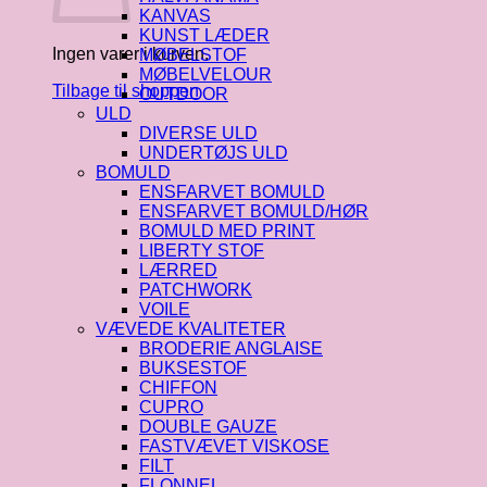
KANVAS
KUNST LÆDER
Ingen varer i kurven.
MØBELSTOF
MØBELVELOUR
Tilbage til shoppen
OUTDOOR
ULD
DIVERSE ULD
UNDERTØJS ULD
BOMULD
ENSFARVET BOMULD
ENSFARVET BOMULD/HØR
BOMULD MED PRINT
LIBERTY STOF
LÆRRED
PATCHWORK
VOILE
VÆVEDE KVALITETER
BRODERIE ANGLAISE
BUKSESTOF
CHIFFON
CUPRO
DOUBLE GAUZE
FASTVÆVET VISKOSE
FILT
FLONNEL