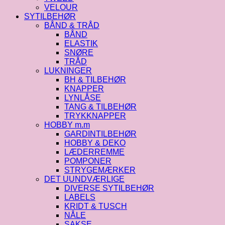
VELOUR
SYTILBEHØR
BÅND & TRÅD
BÅND
ELASTIK
SNØRE
TRÅD
LUKNINGER
BH & TILBEHØR
KNAPPER
LYNLÅSE
TANG & TILBEHØR
TRYKKNAPPER
HOBBY m.m
GARDINTILBEHØR
HOBBY & DEKO
LÆDERREMME
POMPONER
STRYGEMÆRKER
DET UUNDVÆRLIGE
DIVERSE SYTILBEHØR
LABELS
KRIDT & TUSCH
NÅLE
SAKSE