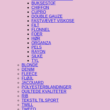
BUKSESTOF
CHIFFON
CUPRO
DOUBLE GAUZE
FASTVÆVET VISKOSE
FILT
FLONNEL
FOER
HØR
ORGANZA
PELS
RAYON
SILKE
TYL
BLONDE
DENIM
FLEECE
FLØJL
JACQUARD
POLYESTERBLANDINGER
QUILTEDE KVALITETER
RIB
TEKSTIL TIL SPORT
TWILL
TWEED