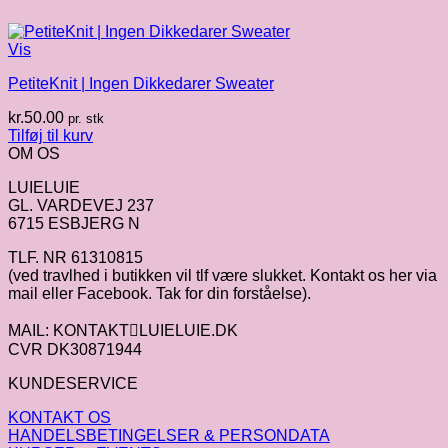
Vis
PetiteKnit | Ingen Dikkedarer Sweater
kr.
50.00
pr. stk
Tilføj til kurv
OM OS
LUIELUIE
GL. VARDEVEJ 237
6715 ESBJERG N
TLF. NR 61310815
(ved travlhed i butikken vil tlf være slukket. Kontakt os her via
mail eller Facebook. Tak for din forståelse).
MAIL: KONTAKTLUIELUIE.DK
CVR DK30871944
KUNDESERVICE
KONTAKT OS
HANDELSBETINGELSER & PERSONDATA