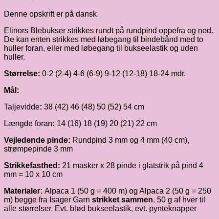
Denne opskrift er på dansk.
Elinors Blebukser strikkes rundt på rundpind oppefra og ned.
De kan enten strikkes med løbegang til bindebånd med to
huller foran, eller med løbegang til bukseelastik og uden
huller.
Størrelse:
0-2 (2-4) 4-6 (6-9) 9-12 (12-18) 18-24 mdr.
Mål:
Taljevidde
:
38 (42) 46 (48) 50 (52) 54 cm
Længde foran
:
14 (16) 18 (19) 20 (21) 22 cm
Vejledende pinde:
Rundpind 3 mm og 4 mm (40 cm),
strømpepinde 3 mm
Strikkefasthed:
21 masker x 28 pinde i glatstrik på pind 4
mm = 10 x 10 cm
Materialer:
Alpaca 1 (50 g = 400 m) og Alpaca 2 (50 g = 250
m) begge fra Isager Garn
strikket sammen
. 50 g af hver til
alle størrelser. Evt. blød bukseelastik, evt. pynteknapper