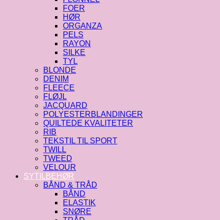
FOER
HØR
ORGANZA
PELS
RAYON
SILKE
TYL
BLONDE
DENIM
FLEECE
FLØJL
JACQUARD
POLYESTERBLANDINGER
QUILTEDE KVALITETER
RIB
TEKSTIL TIL SPORT
TWILL
TWEED
VELOUR
SYTILBEHØR
BÅND & TRÅD
BÅND
ELASTIK
SNØRE