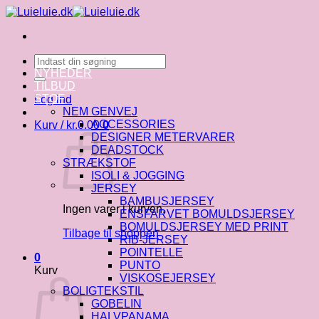
Fortsæt
til
indhold
Søg
efter:
NYHEDER
TILBUD
STOF
Log ind
NEM GENVEJ
ACCESSORIES
Kurv /
kr.
0.00
0
DESIGNER METERVARER
DEADSTOCK
STRÆKSTOF
ISOLI & JOGGING
JERSEY
BAMBUSJERSEY
Ingen varer i kurven.
ENSFARVET BOMULDSJERSEY
BOMULDSJERSEY MED PRINT
Tilbage til shoppen
RIB-JERSEY
POINTELLE
0
PUNTO
Kurv
VISKOSEJERSEY
BOLIGTEKSTIL
GOBELIN
HALVPANAMA