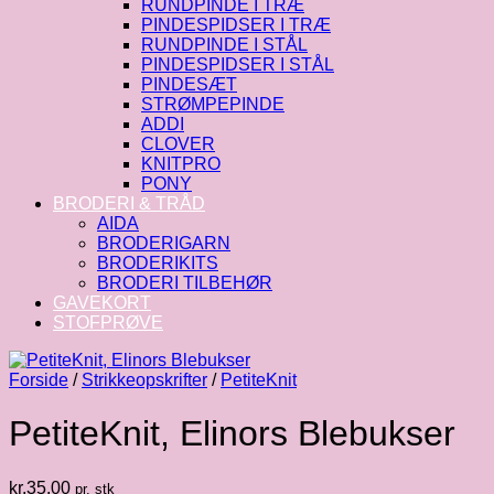
RUNDPINDE I TRÆ
PINDESPIDSER I TRÆ
RUNDPINDE I STÅL
PINDESPIDSER I STÅL
PINDESÆT
STRØMPEPINDE
ADDI
CLOVER
KNITPRO
PONY
BRODERI & TRÅD
AIDA
BRODERIGARN
BRODERIKITS
BRODERI TILBEHØR
GAVEKORT
STOFPRØVE
Forside
/
Strikkeopskrifter
/
PetiteKnit
PetiteKnit, Elinors Blebukser
kr.
35.00
pr. stk