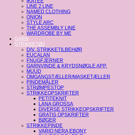
IKATEE
LINE 2 LINE
NAMED CLOTHING
ONION
STYLE ARC
THE ASSEMBLY LINE
WARDROBE BY ME
GARN
STRIKKETØJ
DIV. STRIKKETILBEHØR
EUCALAN
FNUGFJERNER
GARNVINDE & KRYDSNØGLE APP.
MUUD
OMGANGSTÆLLER/MASKETÆLLER
PINDEMÅLER
STRØMPESTOP
STRIKKEOPSKRIFTER
PETITEKNIT
LANA GROSSA
DIVERSE STRIKKEOPSKRIFTER
GRATIS OPSKRIFTER
BØGER
STRIKKEPINDE
VARIO NERA EBONY