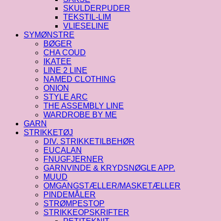
SKULDERPUDER
TEKSTIL-LIM
VLIESELINE
SYMØNSTRE
BØGER
CHA COUD
IKATEE
LINE 2 LINE
NAMED CLOTHING
ONION
STYLE ARC
THE ASSEMBLY LINE
WARDROBE BY ME
GARN
STRIKKETØJ
DIV. STRIKKETILBEHØR
EUCALAN
FNUGFJERNER
GARNVINDE & KRYDSNØGLE APP.
MUUD
OMGANGSTÆLLER/MASKETÆLLER
PINDEMÅLER
STRØMPESTOP
STRIKKEOPSKRIFTER