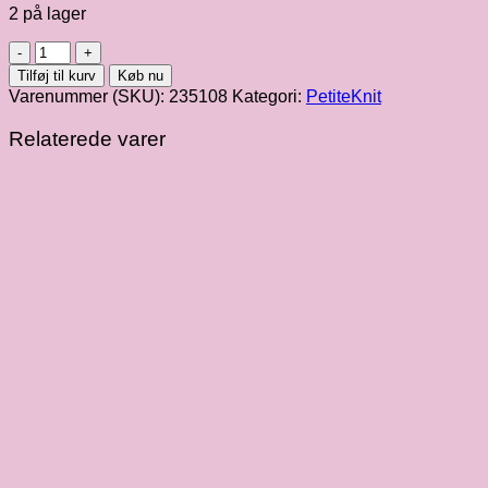
2 på lager
PetiteKnit,
Elinors
Tilføj til kurv
Køb nu
Blebukser
Varenummer (SKU):
235108
Kategori:
PetiteKnit
antal
Relaterede varer