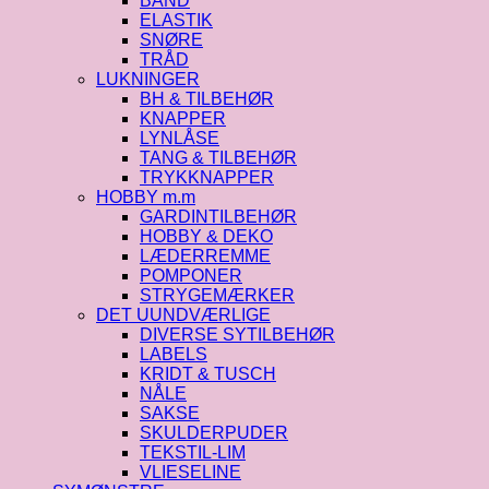
BÅND
ELASTIK
SNØRE
TRÅD
LUKNINGER
BH & TILBEHØR
KNAPPER
LYNLÅSE
TANG & TILBEHØR
TRYKKNAPPER
HOBBY m.m
GARDINTILBEHØR
HOBBY & DEKO
LÆDERREMME
POMPONER
STRYGEMÆRKER
DET UUNDVÆRLIGE
DIVERSE SYTILBEHØR
LABELS
KRIDT & TUSCH
NÅLE
SAKSE
SKULDERPUDER
TEKSTIL-LIM
VLIESELINE