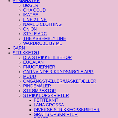
SYMØNSTRE
BØGER
CHA COUD
IKATEE
LINE 2 LINE
NAMED CLOTHING
ONION
STYLE ARC
THE ASSEMBLY LINE
WARDROBE BY ME
GARN
STRIKKETØJ
DIV. STRIKKETILBEHØR
EUCALAN
FNUGFJERNER
GARNVINDE & KRYDSNØGLE APP.
MUUD
OMGANGSTÆLLER/MASKETÆLLER
PINDEMÅLER
STRØMPESTOP
STRIKKEOPSKRIFTER
PETITEKNIT
LANA GROSSA
DIVERSE STRIKKEOPSKRIFTER
GRATIS OPSKRIFTER