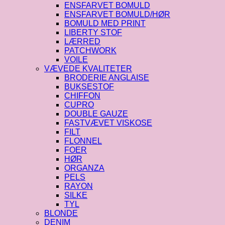
ENSFARVET BOMULD
ENSFARVET BOMULD/HØR
BOMULD MED PRINT
LIBERTY STOF
LÆRRED
PATCHWORK
VOILE
VÆVEDE KVALITETER
BRODERIE ANGLAISE
BUKSESTOF
CHIFFON
CUPRO
DOUBLE GAUZE
FASTVÆVET VISKOSE
FILT
FLONNEL
FOER
HØR
ORGANZA
PELS
RAYON
SILKE
TYL
BLONDE
DENIM