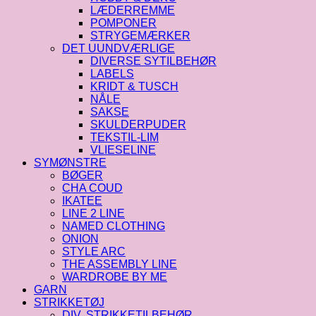
LÆDERREMME
POMPONER
STRYGEMÆRKER
DET UUNDVÆRLIGE
DIVERSE SYTILBEHØR
LABELS
KRIDT & TUSCH
NÅLE
SAKSE
SKULDERPUDER
TEKSTIL-LIM
VLIESELINE
SYMØNSTRE
BØGER
CHA COUD
IKATEE
LINE 2 LINE
NAMED CLOTHING
ONION
STYLE ARC
THE ASSEMBLY LINE
WARDROBE BY ME
GARN
STRIKKETØJ
DIV. STRIKKETILBEHØR