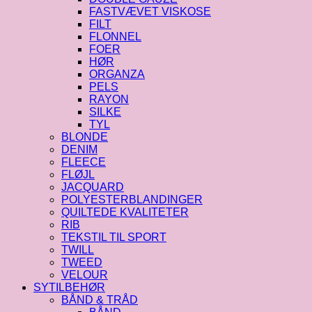
FASTVÆVET VISKOSE
FILT
FLONNEL
FOER
HØR
ORGANZA
PELS
RAYON
SILKE
TYL
BLONDE
DENIM
FLEECE
FLØJL
JACQUARD
POLYESTERBLANDINGER
QUILTEDE KVALITETER
RIB
TEKSTIL TIL SPORT
TWILL
TWEED
VELOUR
SYTILBEHØR
BÅND & TRÅD