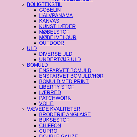
BOLIGTEKSTIL
GOBELIN
HALVPANAMA
KANVAS
KUNST LÆDER
MØBELSTOF
MØBELVELOUR
OUTDOOR
ULD
DIVERSE ULD
UNDERTØJS ULD
BOMULD
ENSFARVET BOMULD
ENSFARVET BOMULD/HØR
BOMULD MED PRINT
LIBERTY STOF
LÆRRED
PATCHWORK
VOILE
VÆVEDE KVALITETER
BRODERIE ANGLAISE
BUKSESTOF
CHIFFON
CUPRO
DOUBLE GAUZE