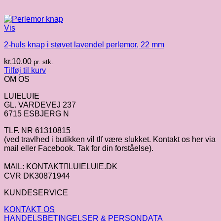
Vis
2-huls knap i støvet lavendel perlemor, 22 mm
kr.
10.00
pr. stk.
Tilføj til kurv
OM OS
LUIELUIE
GL. VARDEVEJ 237
6715 ESBJERG N
TLF. NR 61310815
(ved travlhed i butikken vil tlf være slukket. Kontakt os her via
mail eller Facebook. Tak for din forståelse).
MAIL: KONTAKTLUIELUIE.DK
CVR DK30871944
KUNDESERVICE
KONTAKT OS
HANDELSBETINGELSER & PERSONDATA