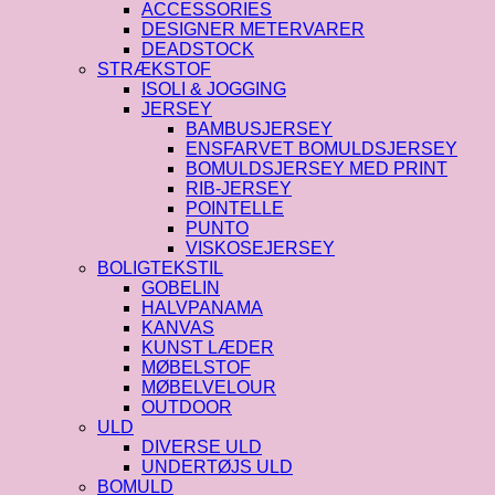
ACCESSORIES
DESIGNER METERVARER
DEADSTOCK
STRÆKSTOF
ISOLI & JOGGING
JERSEY
BAMBUSJERSEY
ENSFARVET BOMULDSJERSEY
BOMULDSJERSEY MED PRINT
RIB-JERSEY
POINTELLE
PUNTO
VISKOSEJERSEY
BOLIGTEKSTIL
GOBELIN
HALVPANAMA
KANVAS
KUNST LÆDER
MØBELSTOF
MØBELVELOUR
OUTDOOR
ULD
DIVERSE ULD
UNDERTØJS ULD
BOMULD