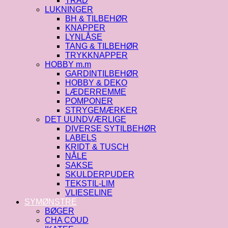
TRÅD
LUKNINGER
BH & TILBEHØR
KNAPPER
LYNLÅSE
TANG & TILBEHØR
TRYKKNAPPER
HOBBY m.m
GARDINTILBEHØR
HOBBY & DEKO
LÆDERREMME
POMPONER
STRYGEMÆRKER
DET UUNDVÆRLIGE
DIVERSE SYTILBEHØR
LABELS
KRIDT & TUSCH
NÅLE
SAKSE
SKULDERPUDER
TEKSTIL-LIM
VLIESELINE
SYMØNSTRE
BØGER
CHA COUD