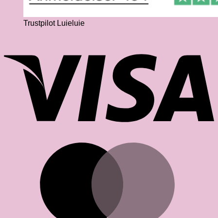
Trustpilot Luieluie
V
M