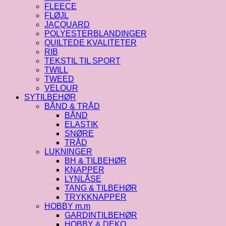
FLEECE
FLØJL
JACQUARD
POLYESTERBLANDINGER
QUILTEDE KVALITETER
RIB
TEKSTIL TIL SPORT
TWILL
TWEED
VELOUR
SYTILBEHØR
BÅND & TRÅD
BÅND
ELASTIK
SNØRE
TRÅD
LUKNINGER
BH & TILBEHØR
KNAPPER
LYNLÅSE
TANG & TILBEHØR
TRYKKNAPPER
HOBBY m.m
GARDINTILBEHØR
HOBBY & DEKO