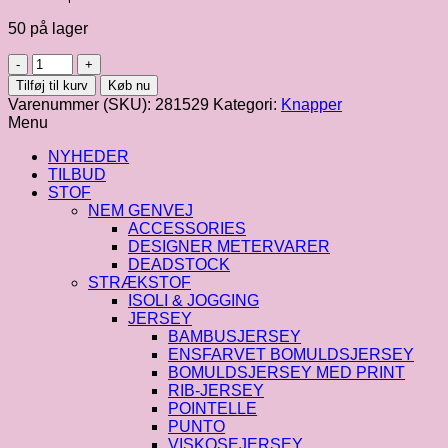
50 på lager
Perleknap
13mm
Tilføj til kurv
Køb nu
fv.
Varenummer (SKU):
281529
Kategori:
Knapper
mint
Menu
antal
NYHEDER
TILBUD
STOF
NEM GENVEJ
ACCESSORIES
DESIGNER METERVARER
DEADSTOCK
STRÆKSTOF
ISOLI & JOGGING
JERSEY
BAMBUSJERSEY
ENSFARVET BOMULDSJERSEY
BOMULDSJERSEY MED PRINT
RIB-JERSEY
POINTELLE
PUNTO
VISKOSEJERSEY