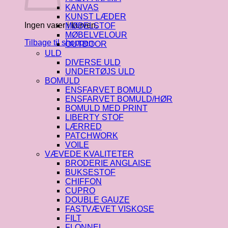
KANVAS
KUNST LÆDER
Ingen varer i kurven.
MØBELSTOF
MØBELVELOUR
Tilbage til shoppen
OUTDOOR
ULD
DIVERSE ULD
UNDERTØJS ULD
BOMULD
ENSFARVET BOMULD
ENSFARVET BOMULD/HØR
BOMULD MED PRINT
LIBERTY STOF
LÆRRED
PATCHWORK
VOILE
VÆVEDE KVALITETER
BRODERIE ANGLAISE
BUKSESTOF
CHIFFON
CUPRO
DOUBLE GAUZE
FASTVÆVET VISKOSE
FILT
FLONNEL