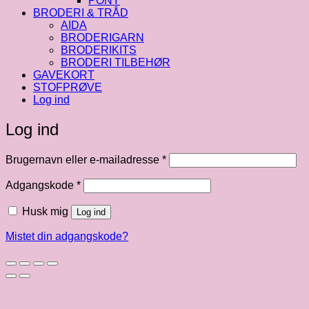
PONY
BRODERI & TRÅD
AIDA
BRODERIGARN
BRODERIKITS
BRODERI TILBEHØR
GAVEKORT
STOFPRØVE
Log ind
Log ind
Påkrævet
Brugernavn eller e-mailadresse
*
Påkrævet
Adgangskode
*
Husk mig
Log ind
Mistet din adgangskode?