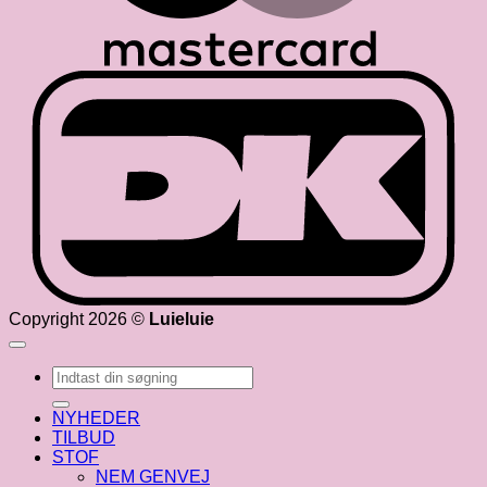
D
Copyright 2026 ©
Luieluie
Søg
efter:
NYHEDER
TILBUD
STOF
NEM GENVEJ