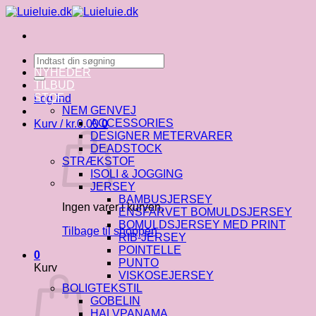
Fortsæt
til
indhold
Søg
efter:
NYHEDER
TILBUD
STOF
Log ind
NEM GENVEJ
ACCESSORIES
Kurv /
kr.
0.00
0
DESIGNER METERVARER
DEADSTOCK
STRÆKSTOF
ISOLI & JOGGING
JERSEY
BAMBUSJERSEY
Ingen varer i kurven.
ENSFARVET BOMULDSJERSEY
BOMULDSJERSEY MED PRINT
Tilbage til shoppen
RIB-JERSEY
POINTELLE
0
PUNTO
Kurv
VISKOSEJERSEY
BOLIGTEKSTIL
GOBELIN
HALVPANAMA