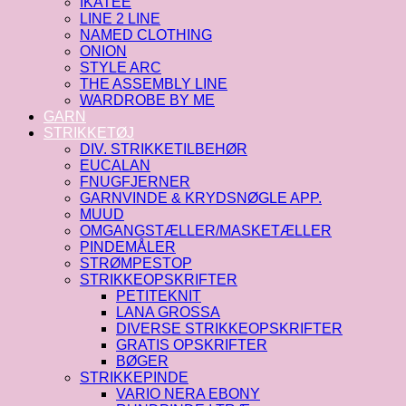
IKATEE
LINE 2 LINE
NAMED CLOTHING
ONION
STYLE ARC
THE ASSEMBLY LINE
WARDROBE BY ME
GARN
STRIKKETØJ
DIV. STRIKKETILBEHØR
EUCALAN
FNUGFJERNER
GARNVINDE & KRYDSNØGLE APP.
MUUD
OMGANGSTÆLLER/MASKETÆLLER
PINDEMÅLER
STRØMPESTOP
STRIKKEOPSKRIFTER
PETITEKNIT
LANA GROSSA
DIVERSE STRIKKEOPSKRIFTER
GRATIS OPSKRIFTER
BØGER
STRIKKEPINDE
VARIO NERA EBONY