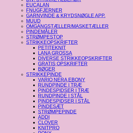
EUCALAN
FNUGFJERNER
GARNVINDE & KRYDSNØGLE APP.
MUUD
OMGANGSTÆLLER/MASKETÆLLER
PINDEMÅLER
STRØMPESTOP
STRIKKEOPSKRIFTER
PETITEKNIT
LANA GROSSA
DIVERSE STRIKKEOPSKRIFTER
GRATIS OPSKRIFTER
BØGER
STRIKKEPINDE
VARIO NERA EBONY
RUNDPINDE I TRÆ
PINDESPIDSER I TRÆ
RUNDPINDE I STÅL
PINDESPIDSER I STÅL
PINDESÆT
STRØMPEPINDE
ADDI
CLOVER
KNITPRO