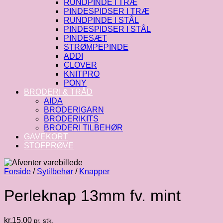
RUNDPINDE I TRÆ
PINDESPIDSER I TRÆ
RUNDPINDE I STÅL
PINDESPIDSER I STÅL
PINDESÆT
STRØMPEPINDE
ADDI
CLOVER
KNITPRO
PONY
BRODERI & TRÅD
AIDA
BRODERIGARN
BRODERIKITS
BRODERI TILBEHØR
GAVEKORT
STOFPRØVE
Forside
/
Sytilbehør
/
Knapper
Perleknap 13mm fv. mint
kr.
15.00
pr. stk.