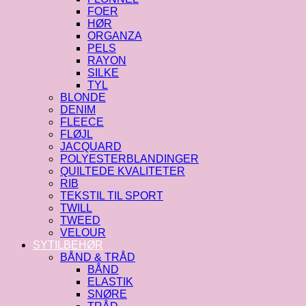
FOER
HØR
ORGANZA
PELS
RAYON
SILKE
TYL
BLONDE
DENIM
FLEECE
FLØJL
JACQUARD
POLYESTERBLANDINGER
QUILTEDE KVALITETER
RIB
TEKSTIL TIL SPORT
TWILL
TWEED
VELOUR
SYTILBEHØR
BÅND & TRÅD
BÅND
ELASTIK
SNØRE