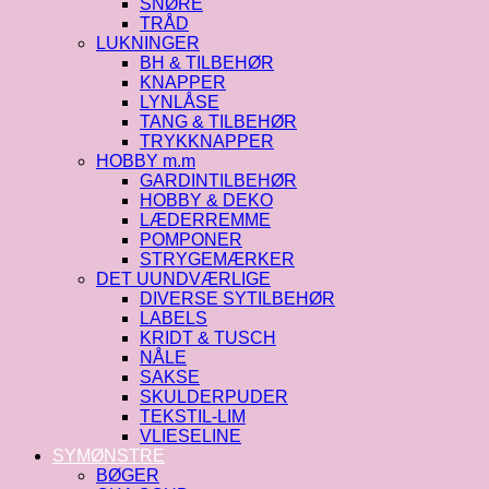
SNØRE
TRÅD
LUKNINGER
BH & TILBEHØR
KNAPPER
LYNLÅSE
TANG & TILBEHØR
TRYKKNAPPER
HOBBY m.m
GARDINTILBEHØR
HOBBY & DEKO
LÆDERREMME
POMPONER
STRYGEMÆRKER
DET UUNDVÆRLIGE
DIVERSE SYTILBEHØR
LABELS
KRIDT & TUSCH
NÅLE
SAKSE
SKULDERPUDER
TEKSTIL-LIM
VLIESELINE
SYMØNSTRE
BØGER