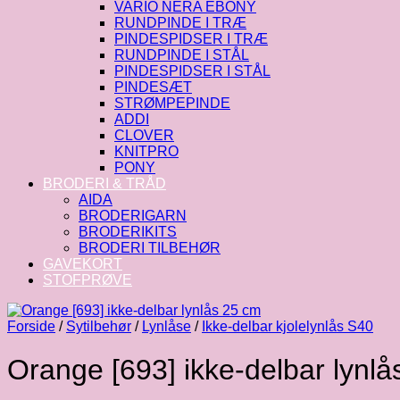
VARIO NERA EBONY
RUNDPINDE I TRÆ
PINDESPIDSER I TRÆ
RUNDPINDE I STÅL
PINDESPIDSER I STÅL
PINDESÆT
STRØMPEPINDE
ADDI
CLOVER
KNITPRO
PONY
BRODERI & TRÅD
AIDA
BRODERIGARN
BRODERIKITS
BRODERI TILBEHØR
GAVEKORT
STOFPRØVE
Forside
/
Sytilbehør
/
Lynlåse
/
Ikke-delbar kjolelynlås S40
Orange [693] ikke-delbar lynl