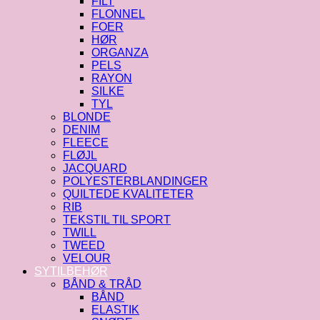
FILT
FLONNEL
FOER
HØR
ORGANZA
PELS
RAYON
SILKE
TYL
BLONDE
DENIM
FLEECE
FLØJL
JACQUARD
POLYESTERBLANDINGER
QUILTEDE KVALITETER
RIB
TEKSTIL TIL SPORT
TWILL
TWEED
VELOUR
SYTILBEHØR
BÅND & TRÅD
BÅND
ELASTIK