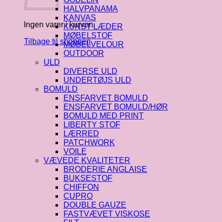
HALVPANAMA
KANVAS
Ingen varer i kurven.
KUNST LÆDER
MØBELSTOF
Tilbage til shoppen
MØBELVELOUR
OUTDOOR
ULD
DIVERSE ULD
UNDERTØJS ULD
BOMULD
ENSFARVET BOMULD
ENSFARVET BOMULD/HØR
BOMULD MED PRINT
LIBERTY STOF
LÆRRED
PATCHWORK
VOILE
VÆVEDE KVALITETER
BRODERIE ANGLAISE
BUKSESTOF
CHIFFON
CUPRO
DOUBLE GAUZE
FASTVÆVET VISKOSE