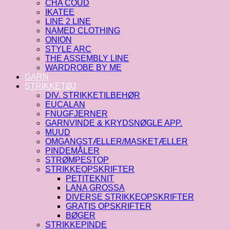
CHA COUD
IKATEE
LINE 2 LINE
NAMED CLOTHING
ONION
STYLE ARC
THE ASSEMBLY LINE
WARDROBE BY ME
GARN
STRIKKETØJ
DIV. STRIKKETILBEHØR
EUCALAN
FNUGFJERNER
GARNVINDE & KRYDSNØGLE APP.
MUUD
OMGANGSTÆLLER/MASKETÆLLER
PINDEMÅLER
STRØMPESTOP
STRIKKEOPSKRIFTER
PETITEKNIT
LANA GROSSA
DIVERSE STRIKKEOPSKRIFTER
GRATIS OPSKRIFTER
BØGER
STRIKKEPINDE