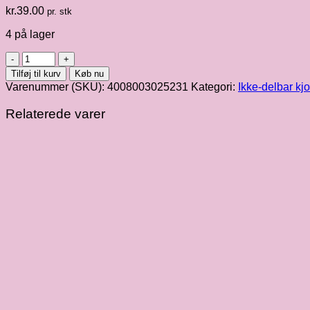
kr.
39.00
pr. stk
4 på lager
Orange
[693]
Tilføj til kurv
Køb nu
ikke-
Varenummer (SKU):
4008003025231
Kategori:
Ikke-delbar kj
delbar
lynlås
Relaterede varer
25
cm
antal