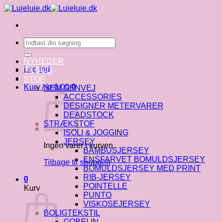
Fortsæt
til
indhold
Søg
efter:
NYHEDER
Log ind
TILBUD
STOF
Kurv /
kr.
0.00
0
NEM GENVEJ
ACCESSORIES
DESIGNER METERVARER
DEADSTOCK
STRÆKSTOF
ISOLI & JOGGING
JERSEY
Ingen varer i kurven.
BAMBUSJERSEY
ENSFARVET BOMULDSJERSEY
Tilbage til shoppen
BOMULDSJERSEY MED PRINT
RIB-JERSEY
0
POINTELLE
Kurv
PUNTO
VISKOSEJERSEY
BOLIGTEKSTIL
GOBELIN