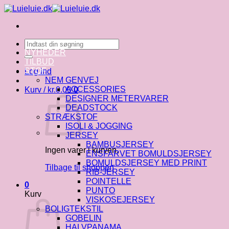
Fortsæt
til
indhold
Søg
efter:
NYHEDER
TILBUD
STOF
Log ind
NEM GENVEJ
ACCESSORIES
Kurv /
kr.
0.00
0
DESIGNER METERVARER
DEADSTOCK
STRÆKSTOF
ISOLI & JOGGING
JERSEY
BAMBUSJERSEY
Ingen varer i kurven.
ENSFARVET BOMULDSJERSEY
BOMULDSJERSEY MED PRINT
Tilbage til shoppen
RIB-JERSEY
POINTELLE
0
PUNTO
Kurv
VISKOSEJERSEY
BOLIGTEKSTIL
GOBELIN
HALVPANAMA