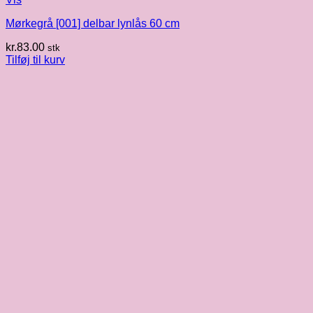
Mørkegrå [001] delbar lynlås 60 cm
kr.
83.00
stk
Tilføj til kurv