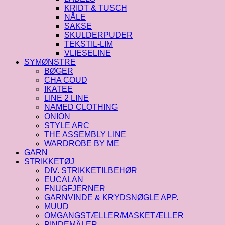
KRIDT & TUSCH
NÅLE
SAKSE
SKULDERPUDER
TEKSTIL-LIM
VLIESELINE
SYMØNSTRE
BØGER
CHA COUD
IKATEE
LINE 2 LINE
NAMED CLOTHING
ONION
STYLE ARC
THE ASSEMBLY LINE
WARDROBE BY ME
GARN
STRIKKETØJ
DIV. STRIKKETILBEHØR
EUCALAN
FNUGFJERNER
GARNVINDE & KRYDSNØGLE APP.
MUUD
OMGANGSTÆLLER/MASKETÆLLER
PINDEMÅLER