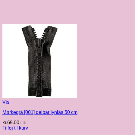
Vis
Mørkegrå [001] delbar lynlås 50 cm
kr.
69.00
stk
Tilføj til kurv