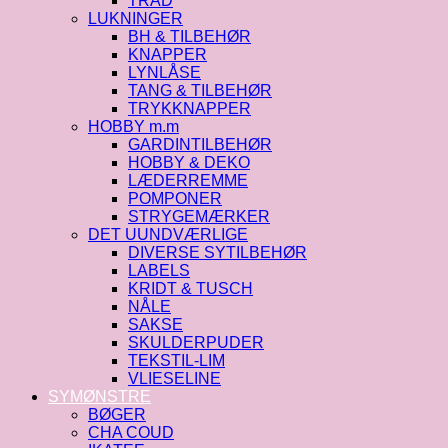
TRÅD
LUKNINGER
BH & TILBEHØR
KNAPPER
LYNLÅSE
TANG & TILBEHØR
TRYKKNAPPER
HOBBY m.m
GARDINTILBEHØR
HOBBY & DEKO
LÆDERREMME
POMPONER
STRYGEMÆRKER
DET UUNDVÆRLIGE
DIVERSE SYTILBEHØR
LABELS
KRIDT & TUSCH
NÅLE
SAKSE
SKULDERPUDER
TEKSTIL-LIM
VLIESELINE
SYMØNSTRE
BØGER
CHA COUD