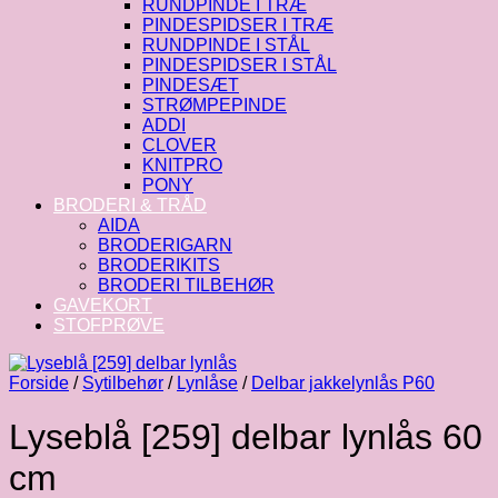
RUNDPINDE I TRÆ
PINDESPIDSER I TRÆ
RUNDPINDE I STÅL
PINDESPIDSER I STÅL
PINDESÆT
STRØMPEPINDE
ADDI
CLOVER
KNITPRO
PONY
BRODERI & TRÅD
AIDA
BRODERIGARN
BRODERIKITS
BRODERI TILBEHØR
GAVEKORT
STOFPRØVE
Forside
/
Sytilbehør
/
Lynlåse
/
Delbar jakkelynlås P60
Lyseblå [259] delbar lynlås 60
cm