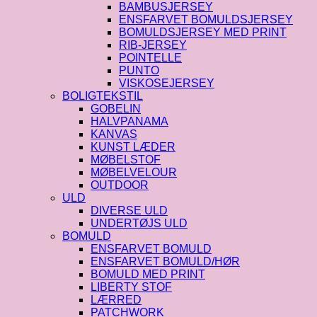
BAMBUSJERSEY
ENSFARVET BOMULDSJERSEY
BOMULDSJERSEY MED PRINT
RIB-JERSEY
POINTELLE
PUNTO
VISKOSEJERSEY
BOLIGTEKSTIL
GOBELIN
HALVPANAMA
KANVAS
KUNST LÆDER
MØBELSTOF
MØBELVELOUR
OUTDOOR
ULD
DIVERSE ULD
UNDERTØJS ULD
BOMULD
ENSFARVET BOMULD
ENSFARVET BOMULD/HØR
BOMULD MED PRINT
LIBERTY STOF
LÆRRED
PATCHWORK