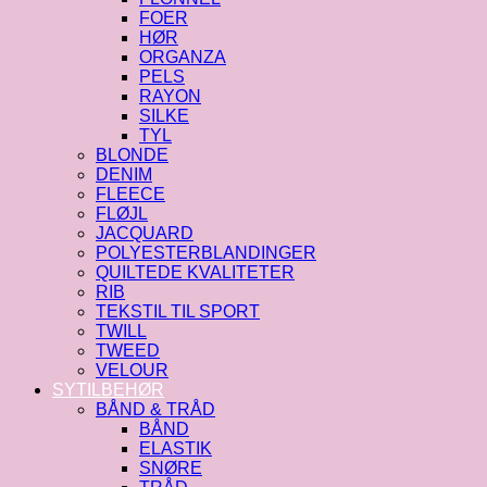
FOER
HØR
ORGANZA
PELS
RAYON
SILKE
TYL
BLONDE
DENIM
FLEECE
FLØJL
JACQUARD
POLYESTERBLANDINGER
QUILTEDE KVALITETER
RIB
TEKSTIL TIL SPORT
TWILL
TWEED
VELOUR
SYTILBEHØR
BÅND & TRÅD
BÅND
ELASTIK
SNØRE