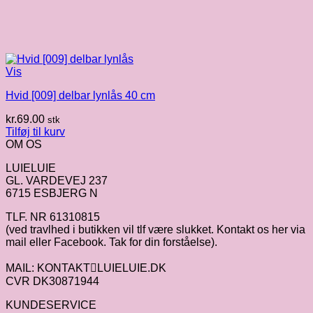
Vis
Hvid [009] delbar lynlås 40 cm
kr.
69.00
stk
Tilføj til kurv
OM OS
LUIELUIE
GL. VARDEVEJ 237
6715 ESBJERG N
TLF. NR 61310815
(ved travlhed i butikken vil tlf være slukket. Kontakt os her via
mail eller Facebook. Tak for din forståelse).
MAIL: KONTAKTLUIELUIE.DK
CVR DK30871944
KUNDESERVICE