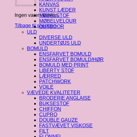
KANVAS
KUNST LÆDER
Ingen varer i kurven.
MØBELSTOF
MØBELVELOUR
Tilbage til shoppen
OUTDOOR
ULD
DIVERSE ULD
UNDERTØJS ULD
BOMULD
ENSFARVET BOMULD
ENSFARVET BOMULD/HØR
BOMULD MED PRINT
LIBERTY STOF
LÆRRED
PATCHWORK
VOILE
VÆVEDE KVALITETER
BRODERIE ANGLAISE
BUKSESTOF
CHIFFON
CUPRO
DOUBLE GAUZE
FASTVÆVET VISKOSE
FILT
FLONNEL