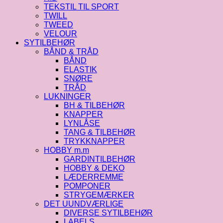
TEKSTIL TIL SPORT
TWILL
TWEED
VELOUR
SYTILBEHØR
BÅND & TRÅD
BÅND
ELASTIK
SNØRE
TRÅD
LUKNINGER
BH & TILBEHØR
KNAPPER
LYNLÅSE
TANG & TILBEHØR
TRYKKNAPPER
HOBBY m.m
GARDINTILBEHØR
HOBBY & DEKO
LÆDERREMME
POMPONER
STRYGEMÆRKER
DET UUNDVÆRLIGE
DIVERSE SYTILBEHØR
LABELS