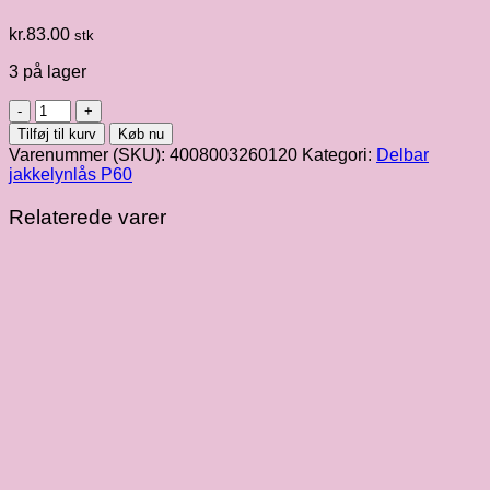
kr.
83.00
stk
3 på lager
Lyseblå
[259]
Tilføj til kurv
Køb nu
delbar
Varenummer (SKU):
4008003260120
Kategori:
Delbar
lynlås
jakkelynlås P60
60
cm
Relaterede varer
antal