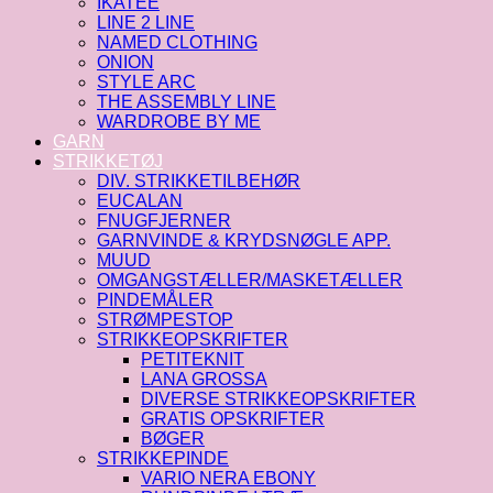
IKATEE
LINE 2 LINE
NAMED CLOTHING
ONION
STYLE ARC
THE ASSEMBLY LINE
WARDROBE BY ME
GARN
STRIKKETØJ
DIV. STRIKKETILBEHØR
EUCALAN
FNUGFJERNER
GARNVINDE & KRYDSNØGLE APP.
MUUD
OMGANGSTÆLLER/MASKETÆLLER
PINDEMÅLER
STRØMPESTOP
STRIKKEOPSKRIFTER
PETITEKNIT
LANA GROSSA
DIVERSE STRIKKEOPSKRIFTER
GRATIS OPSKRIFTER
BØGER
STRIKKEPINDE
VARIO NERA EBONY