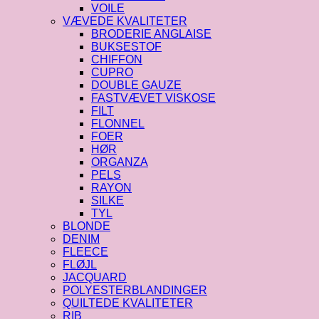
VOILE
VÆVEDE KVALITETER
BRODERIE ANGLAISE
BUKSESTOF
CHIFFON
CUPRO
DOUBLE GAUZE
FASTVÆVET VISKOSE
FILT
FLONNEL
FOER
HØR
ORGANZA
PELS
RAYON
SILKE
TYL
BLONDE
DENIM
FLEECE
FLØJL
JACQUARD
POLYESTERBLANDINGER
QUILTEDE KVALITETER
RIB