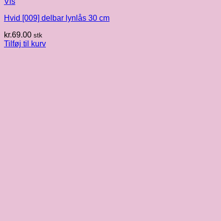
Vis
Hvid [009] delbar lynlås 30 cm
kr.
69.00
stk
Tilføj til kurv