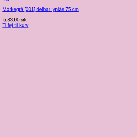
Mørkegrå [001] delbar lynlås 75 cm
kr.
83.00
stk
Tilføj til kurv