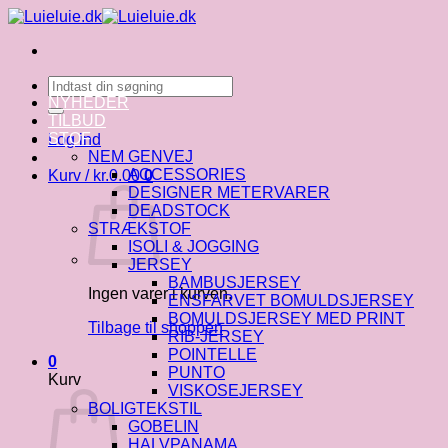
Fortsæt
til
indhold
Søg
efter:
NYHEDER
TILBUD
STOF
Log ind
NEM GENVEJ
ACCESSORIES
Kurv /
kr.
0.00
0
DESIGNER METERVARER
DEADSTOCK
STRÆKSTOF
ISOLI & JOGGING
JERSEY
BAMBUSJERSEY
Ingen varer i kurven.
ENSFARVET BOMULDSJERSEY
BOMULDSJERSEY MED PRINT
Tilbage til shoppen
RIB-JERSEY
POINTELLE
0
PUNTO
Kurv
VISKOSEJERSEY
BOLIGTEKSTIL
GOBELIN
HALVPANAMA