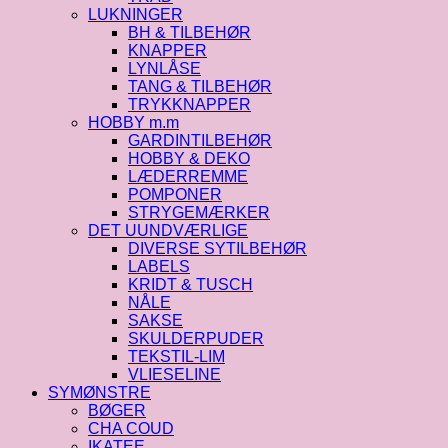
LUKNINGER
BH & TILBEHØR
KNAPPER
LYNLÅSE
TANG & TILBEHØR
TRYKKNAPPER
HOBBY m.m
GARDINTILBEHØR
HOBBY & DEKO
LÆDERREMME
POMPONER
STRYGEMÆRKER
DET UUNDVÆRLIGE
DIVERSE SYTILBEHØR
LABELS
KRIDT & TUSCH
NÅLE
SAKSE
SKULDERPUDER
TEKSTIL-LIM
VLIESELINE
SYMØNSTRE
BØGER
CHA COUD
IKATEE