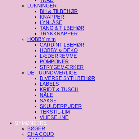
TRÅD
LUKNINGER
BH & TILBEHØR
KNAPPER
LYNLÅSE
TANG & TILBEHØR
TRYKKNAPPER
HOBBY m.m
GARDINTILBEHØR
HOBBY & DEKO
LÆDERREMME
POMPONER
STRYGEMÆRKER
DET UUNDVÆRLIGE
DIVERSE SYTILBEHØR
LABELS
KRIDT & TUSCH
NÅLE
SAKSE
SKULDERPUDER
TEKSTIL-LIM
VLIESELINE
SYMØNSTRE
BØGER
CHA COUD