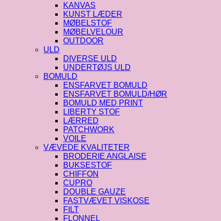
KANVAS
KUNST LÆDER
MØBELSTOF
MØBELVELOUR
OUTDOOR
ULD
DIVERSE ULD
UNDERTØJS ULD
BOMULD
ENSFARVET BOMULD
ENSFARVET BOMULD/HØR
BOMULD MED PRINT
LIBERTY STOF
LÆRRED
PATCHWORK
VOILE
VÆVEDE KVALITETER
BRODERIE ANGLAISE
BUKSESTOF
CHIFFON
CUPRO
DOUBLE GAUZE
FASTVÆVET VISKOSE
FILT
FLONNEL