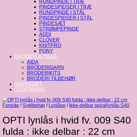
RUNDPINDE I TRÆ
PINDESPIDSER I TRÆ
RUNDPINDE I STÅL
PINDESPIDSER I STÅL
PINDESÆT
STRØMPEPINDE
ADDI
CLOVER
KNITPRO
PONY
BRODERI & TRÅD
AIDA
BRODERIGARN
BRODERIKITS
BRODERI TILBEHØR
GAVEKORT
STOFPRØVE
Forside
/
Sytilbehør
/
Lynlåse
/
Ikke-delbar spirallynlås S40
OPTI lynlås i hvid fv. 009 S40
fulda : ikke delbar : 22 cm