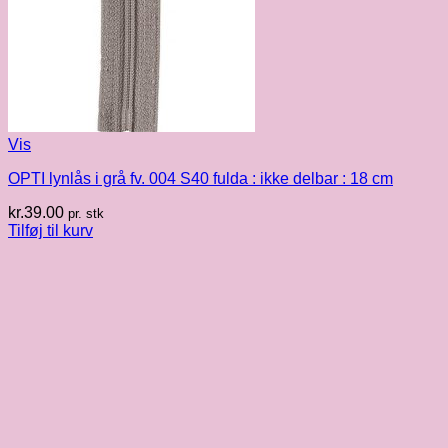
Vis
OPTI lynlås i grå fv. 004 S40 fulda : ikke delbar : 18 cm
kr.
39.00
pr. stk
Tilføj til kurv