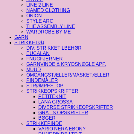
LINE 2 LINE
NAMED CLOTHING
ONION
STYLE ARC
THE ASSEMBLY LINE
WARDROBE BY ME
GARN
STRIKKETØJ
DIV. STRIKKETILBEHØR
EUCALAN
FNUGFJERNER
GARNVINDE & KRYDSNØGLE APP.
MUUD
OMGANGSTÆLLER/MASKETÆLLER
PINDEMÅLER
STRØMPESTOP
STRIKKEOPSKRIFTER
PETITEKNIT
LANA GROSSA
DIVERSE STRIKKEOPSKRIFTER
GRATIS OPSKRIFTER
BØGER
STRIKKEPINDE
VARIO NERA EBONY