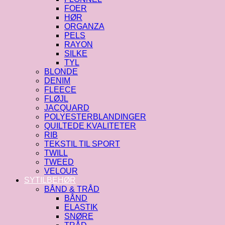
FOER
HØR
ORGANZA
PELS
RAYON
SILKE
TYL
BLONDE
DENIM
FLEECE
FLØJL
JACQUARD
POLYESTERBLANDINGER
QUILTEDE KVALITETER
RIB
TEKSTIL TIL SPORT
TWILL
TWEED
VELOUR
SYTILBEHØR
BÅND & TRÅD
BÅND
ELASTIK
SNØRE