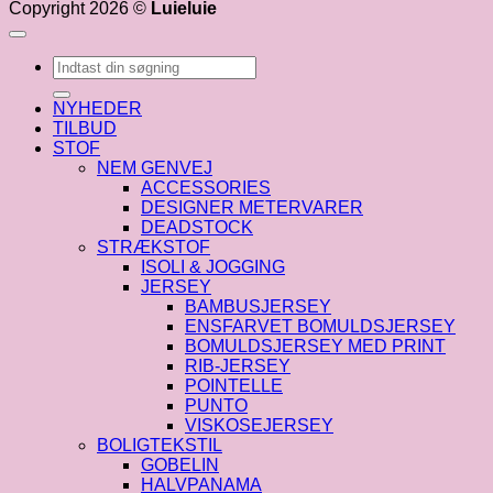
Copyright 2026 ©
Luieluie
Søg
efter:
NYHEDER
TILBUD
STOF
NEM GENVEJ
ACCESSORIES
DESIGNER METERVARER
DEADSTOCK
STRÆKSTOF
ISOLI & JOGGING
JERSEY
BAMBUSJERSEY
ENSFARVET BOMULDSJERSEY
BOMULDSJERSEY MED PRINT
RIB-JERSEY
POINTELLE
PUNTO
VISKOSEJERSEY
BOLIGTEKSTIL
GOBELIN
HALVPANAMA