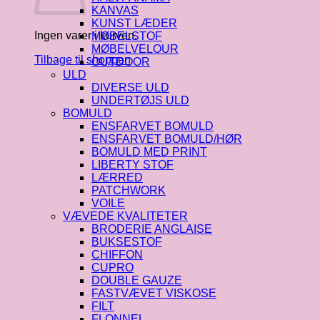
KANVAS
KUNST LÆDER
Ingen varer i kurven.
MØBELSTOF
MØBELVELOUR
Tilbage til shoppen
OUTDOOR
ULD
DIVERSE ULD
UNDERTØJS ULD
BOMULD
ENSFARVET BOMULD
ENSFARVET BOMULD/HØR
BOMULD MED PRINT
LIBERTY STOF
LÆRRED
PATCHWORK
VOILE
VÆVEDE KVALITETER
BRODERIE ANGLAISE
BUKSESTOF
CHIFFON
CUPRO
DOUBLE GAUZE
FASTVÆVET VISKOSE
FILT
FLONNEL