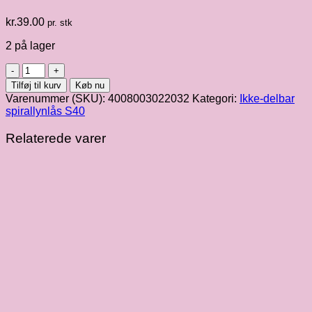
kr.
39.00
pr. stk
2 på lager
OPTI
lynlås
Tilføj til kurv
Køb nu
i
Varenummer (SKU):
4008003022032
Kategori:
Ikke-delbar
hvid
spirallynlås S40
fv.
009
Relaterede varer
S40
fulda
:
ikke
delbar
:
22
cm
antal