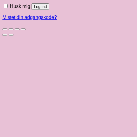
Husk mig
Log ind
Mistet din adgangskode?