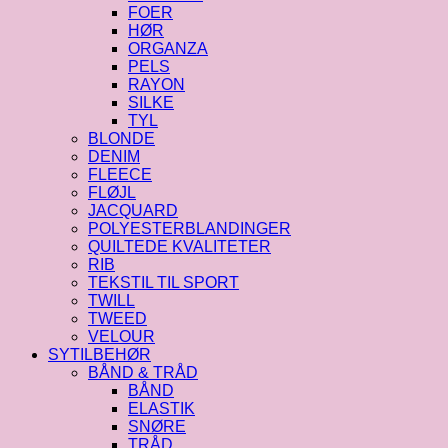
FOER
HØR
ORGANZA
PELS
RAYON
SILKE
TYL
BLONDE
DENIM
FLEECE
FLØJL
JACQUARD
POLYESTERBLANDINGER
QUILTEDE KVALITETER
RIB
TEKSTIL TIL SPORT
TWILL
TWEED
VELOUR
SYTILBEHØR
BÅND & TRÅD
BÅND
ELASTIK
SNØRE
TRÅD