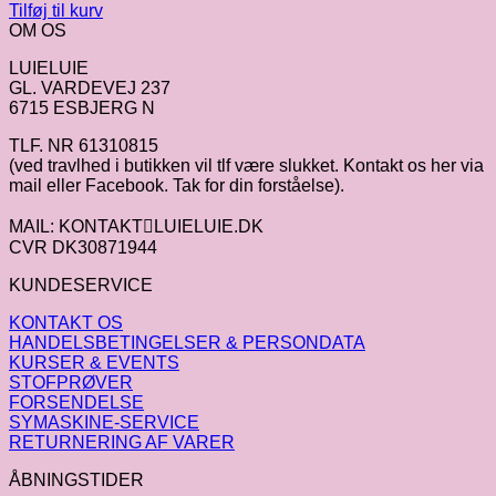
Tilføj til kurv
OM OS
LUIELUIE
GL. VARDEVEJ 237
6715 ESBJERG N
TLF. NR 61310815
(ved travlhed i butikken vil tlf være slukket. Kontakt os her via
mail eller Facebook. Tak for din forståelse).
MAIL: KONTAKTLUIELUIE.DK
CVR DK30871944
KUNDESERVICE
KONTAKT OS
HANDELSBETINGELSER & PERSONDATA
KURSER & EVENTS
STOFPRØVER
FORSENDELSE
SYMASKINE-SERVICE
RETURNERING AF VARER
ÅBNINGSTIDER