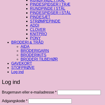
RUNDPINDE I TRÆ
PINDESPIDSER I TRÆ
RUNDPINDE I STÅL
PINDESPIDSER I STÅL
PINDESÆT
STRØMPEPINDE
ADDI
CLOVER
KNITPRO
PONY
BRODERI & TRÅD
AIDA
BRODERIGARN
BRODERIKITS
BRODERI TILBEHØR
GAVEKORT
STOFPRØVE
Log ind
Log ind
Påkrævet
Brugernavn eller e-mailadresse
*
Påkrævet
Adgangskode
*