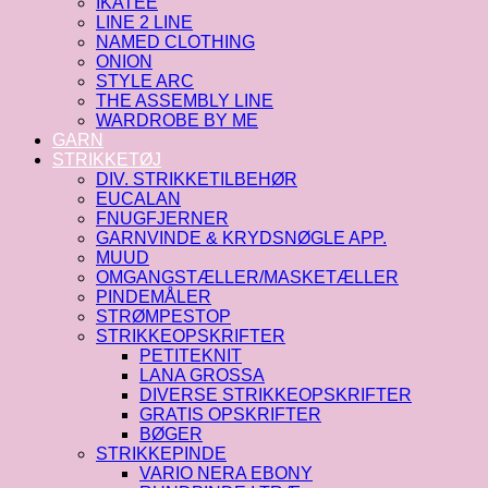
IKATEE
LINE 2 LINE
NAMED CLOTHING
ONION
STYLE ARC
THE ASSEMBLY LINE
WARDROBE BY ME
GARN
STRIKKETØJ
DIV. STRIKKETILBEHØR
EUCALAN
FNUGFJERNER
GARNVINDE & KRYDSNØGLE APP.
MUUD
OMGANGSTÆLLER/MASKETÆLLER
PINDEMÅLER
STRØMPESTOP
STRIKKEOPSKRIFTER
PETITEKNIT
LANA GROSSA
DIVERSE STRIKKEOPSKRIFTER
GRATIS OPSKRIFTER
BØGER
STRIKKEPINDE
VARIO NERA EBONY